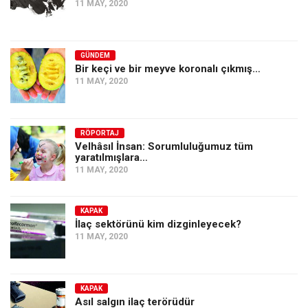
11 MAY, 2020
GÜNDEM
Bir keçi ve bir meyve koronalı çıkmış…
11 MAY, 2020
RÖPORTAJ
Velhâsıl İnsan: Sorumluluğumuz tüm
yaratılmışlara…
11 MAY, 2020
KAPAK
İlaç sektörünü kim dizginleyecek?
11 MAY, 2020
KAPAK
Asıl salgın ilaç terörüdür