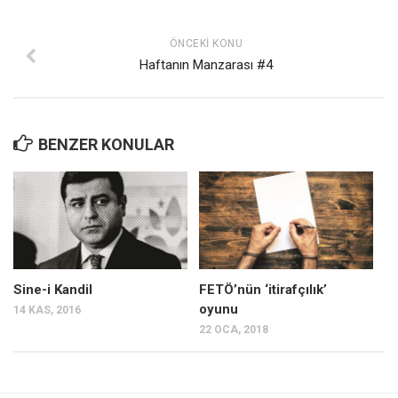
ÖNCEKI KONU
Haftanın Manzarası #4
BENZER KONULAR
Sine-i Kandil
FETÖ’nün ‘itirafçılık’
oyunu
14 KAS, 2016
22 OCA, 2018