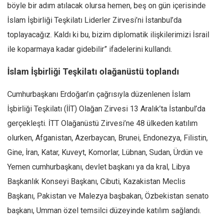
böyle bir adım atılacak olursa hemen, beş on gün içerisinde
Mehmet Ali Tekin
İslam İşbirliği Teşkilatı Liderler Zirvesi’ni İstanbul’da
Abir E. Nahas
toplayacağız. Kaldı ki bu, bizim diplomatik ilişkilerimizi İsrail
Amina S. Jenenkovic
ile koparmaya kadar gidebilir” ifadelerini kullandı.
Bağdagül Öz
İslam İşbirliği Teşkilatı olağanüstü toplandı
Esra Elönü
Cumhurbaşkanı Erdoğan’ın çağrısıyla düzenlenen İslam
» Yazar arşivi
İşbirliği Teşkilatı (İİT) Olağan Zirvesi 13 Aralık’ta İstanbul’da
Bu Sayı
gerçekleşti. İTT Olağanüstü Zirvesi’ne 48 ülkeden katılım
Tüm Sayılar
olurken, Afganistan, Azerbaycan, Brunei, Endonezya, Filistin,
Kategoriler
Gine, İran, Katar, Kuveyt, Komorlar, Lübnan, Sudan, Ürdün ve
Kültür Sanat
Yemen cumhurbaşkanı, devlet başkanı ya da kral, Libya
Kitap
Başkanlık Konseyi Başkanı, Cibuti, Kazakistan Meclis
Başkanı, Pakistan ve Malezya başbakan, Özbekistan senato
Karisi kitap sualleri
başkanı, Umman özel temsilci düzeyinde katılım sağlandı.
7 soruda bu hafta