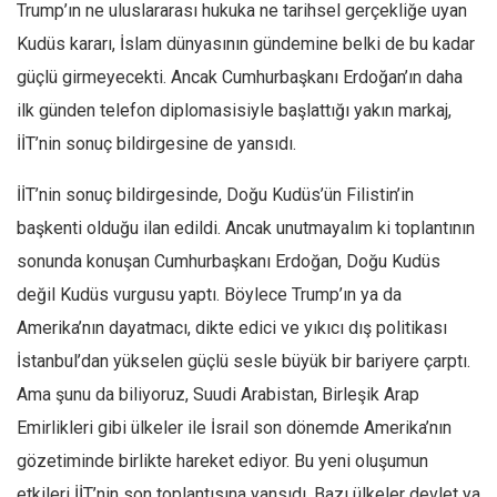
Trump’ın ne uluslararası hukuka ne tarihsel gerçekliğe uyan
Kudüs kararı, İslam dünyasının gündemine belki de bu kadar
güçlü girmeyecekti. Ancak Cumhurbaşkanı Erdoğan’ın daha
ilk günden telefon diplomasisiyle başlattığı yakın markaj,
İİT’nin sonuç bildirgesine de yansıdı.
İİT’nin sonuç bildirgesinde, Doğu Kudüs’ün Filistin’in
başkenti olduğu ilan edildi. Ancak unutmayalım ki toplantının
sonunda konuşan Cumhurbaşkanı Erdoğan, Doğu Kudüs
değil Kudüs vurgusu yaptı. Böylece Trump’ın ya da
Amerika’nın dayatmacı, dikte edici ve yıkıcı dış politikası
İstanbul’dan yükselen güçlü sesle büyük bir bariyere çarptı.
Ama şunu da biliyoruz, Suudi Arabistan, Birleşik Arap
Emirlikleri gibi ülkeler ile İsrail son dönemde Amerika’nın
gözetiminde birlikte hareket ediyor. Bu yeni oluşumun
etkileri İİT’nin son toplantısına yansıdı. Bazı ülkeler devlet ya