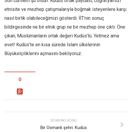
Son cümlem şu olsun: Kudüs ortak paydası, coğrafyamızı
etnisite ve mezhep çatışmalarıyla boğmak isteyenlere karşı
nasıl birlik olabileceğimizi gösterdi. İİT’nin sonuç
bildirgesinde ne bir etnik grup ne bir mezhep öne çıktı. Öne
çıkan, Müslümanların ortak değeri Kudüs’tü. Yetmez ama
evet! Kudüs’te en kısa sürede İslam ülkelerinin
Büyükelçiliklerini açmasını bekliyoruz.
0
SONRAKI KONU
Bir Osmanlı şehri: Kudüs