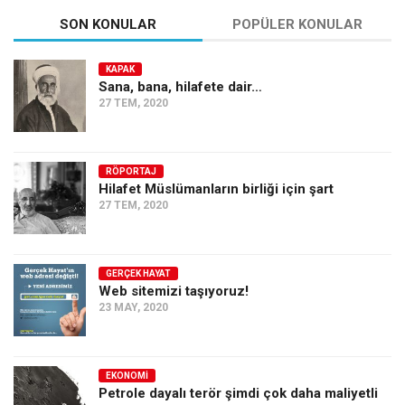
SON KONULAR
POPÜLER KONULAR
KAPAK
Sana, bana, hilafete dair…
27 TEM, 2020
RÖPORTAJ
Hilafet Müslümanların birliği için şart
27 TEM, 2020
GERÇEK HAYAT
Web sitemizi taşıyoruz!
23 MAY, 2020
EKONOMI
Petrole dayalı terör şimdi çok daha maliyetli