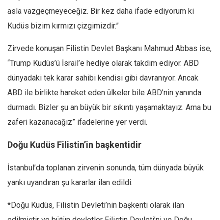
Amerika
asla vazgeçmeyeceğiz. Bir kez daha ifade ediyorum ki
Avustralya
Kudüs bizim kırmızı çizgimizdir.”
Tarih
Zirvede konuşan Filistin Devlet Başkanı Mahmud Abbas ise,
Düşünce
“Trump Kudüs’ü İsrail’e hediye olarak takdim ediyor. ABD
Dosyalar
dünyadaki tek karar sahibi kendisi gibi davranıyor. Ancak
ABD ile birlikte hareket eden ülkeler bile ABD’nin yanında
durmadı. Bizler şu an büyük bir sıkıntı yaşamaktayız. Ama bu
zaferi kazanacağız” ifadelerine yer verdi.
Doğu Kudüs Filistin’in başkentidir
İstanbul’da toplanan zirvenin sonunda, tüm dünyada büyük
yankı uyandıran şu kararlar ilan edildi:
*Doğu Kudüs, Filistin Devleti’nin başkenti olarak ilan
edilmiştir ve bütün devletler Filistin Devleti’ni ve Doğu