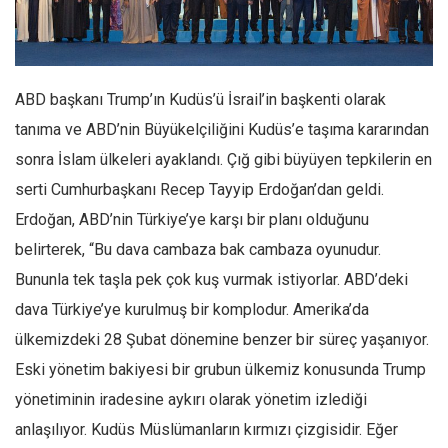
Facebook
Instagram
YouTube
ABD başkanı Trump’ın Kudüs’ü İsrail’in başkenti olarak
Editörden
tanıma ve ABD’nin Büyükelçiliğini Kudüs’e taşıma kararından
Yazarlar
sonra İslam ülkeleri ayaklandı. Çığ gibi büyüyen tepkilerin en
Kemal Özer
serti Cumhurbaşkanı Recep Tayyip Erdoğan’dan geldi.
Mahmut Toptaş
Erdoğan, ABD’nin Türkiye’ye karşı bir planı olduğunu
Yvonne Ridley
belirterek, “Bu dava cambaza bak cambaza oyunudur.
Bununla tek taşla pek çok kuş vurmak istiyorlar. ABD’deki
Barış Tarımcıoğlu
dava Türkiye’ye kurulmuş bir komplodur. Amerika’da
Ömer Kayani
ülkemizdeki 28 Şubat dönemine benzer bir süreç yaşanıyor.
Yusuf Armağan
Eski yönetim bakiyesi bir grubun ülkemiz konusunda Trump
Hasanali Yıldırım
yönetiminin iradesine aykırı olarak yönetim izlediği
Leyla Şerif Emin
anlaşılıyor. Kudüs Müslümanların kırmızı çizgisidir. Eğer
Selçuk Türkyılmaz