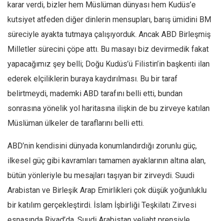
karar verdi, bizler hem Müslüman dünyası hem Kudüs’e
kutsiyet atfeden diğer dinlerin mensupları, barış ümidini BM
süreciyle ayakta tutmaya çalışıyorduk. Ancak ABD Birleşmiş
Milletler sürecini çöpe attı. Bu masayı biz devirmedik fakat
yapacağımız şey belli; Doğu Kudüs’ü Filistin’in başkenti ilan
ederek elçiliklerin buraya kaydırılması. Bu bir taraf
belirtmeydi, mademki ABD tarafını belli etti, bundan
sonrasına yönelik yol haritasına ilişkin de bu zirveye katılan
Müslüman ülkeler de taraflarını belli etti.
ABD’nin kendisini dünyada konumlandırdığı zorunlu güç,
ilkesel güç gibi kavramları tamamen ayaklarının altına alan,
bütün yönleriyle bu mesajları taşıyan bir zirveydi. Suudi
Arabistan ve Birleşik Arap Emirlikleri çok düşük yoğunluklu
bir katılım gerçekleştirdi. İslam İşbirliği Teşkilatı Zirvesi
esnasında Riyad’da, Suudi Arabistan veliaht prensiyle