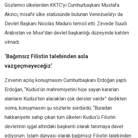
Gözlemci ülkelerden KKTC’yi Cumhurbaşkanı Mustafa
Ekonomi
Akıncı, misafir ülke statüsünde bulunan Venezuela’yı da
Spor
Devlet Başkanı Nicolas Maduro temsil etti. Zirvede Suudi
Manzara
Arabistan ve Mısır’dan devlet başkanlığı düzeyinde katılım
Sağlık
olmadı.
Gıda-Beslenme
‘Bağımsız Filistin talebinden asla
Hayat
vazgeçmeyeceğiz’
Türkiye
Siyaset
Zirvenin açılış konuşmasını Cumhurbaşkanı Erdoğan yaptı.
Dünya
Erdoğan, “Kudüs’ün mahremiyetini hiçe sayan kararları
alanların Kudüs’ten alacakları çok dersler vardır” dedikten
Avrupa
sonra, konuşmasını şu sözlerle sürdürdü: “Buradan
Asya
hakkaniyete sahip çıkan tüm ülkeleri Kudüs’ü Filistin
Afrika
devletinin işgal altındaki başkenti olarak tanımaya davet
İslam Dünyası
ediyorum. İslam dünyası olarak bağımsız Filistin talebinden