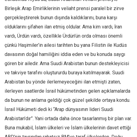
Birleşik Arap Emirliklerinin veliaht prensi paralel bir zirve
gerçekleştirerek bunun dışında kaldıklarını, buna karşı
olduklarını şifahen ilan etmiş oldular. Ama kim vardı, İran
vardı, Ürdün vardı, özellikle Ürdün’ün orda olması önemli
çünkü Haşimiler’in ailesi tarihten bu yana Filistin ile Kudüs
davasının doğal hamiliğini iddia eden ve bu konuda saygı
gören bir ailedir. Ama Suudi Arabistan bunun destekleyicisi
ve takviye tarafını oluştururdu buraya katılmayarak. Suudi
Arabistan bu yönde ilerlemeyeceğini ilan etmişti zaten,
ilerleyen saatlerde İsrail hükümetinden gelen açıklamalarda
da bunun ne anlama geldiği çok güzel şekilde ortaya kondu.
İsrail Hükümeti dedi ki “Arap dünyasının lideri Suudi
Arabistan’dır”. Yani ortada daha önce tasarlanmış bir plan var.
Buna mukabil, İslam ülkeleri ve İslam ülkelerinin davet ettiği
ABD’nin tavrından rahatsız BM’ye taraf ülkelerden, Doğu