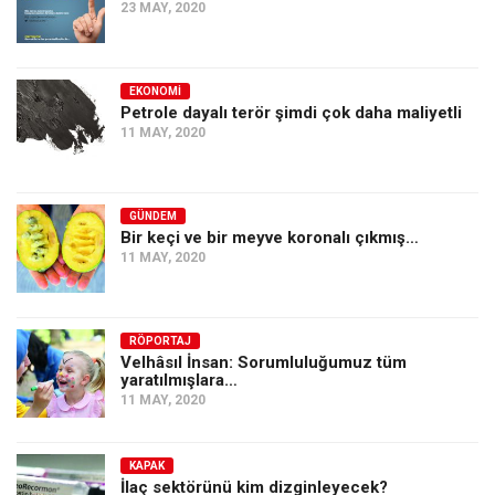
23 MAY, 2020
EKONOMI
Petrole dayalı terör şimdi çok daha maliyetli
11 MAY, 2020
GÜNDEM
Bir keçi ve bir meyve koronalı çıkmış…
11 MAY, 2020
RÖPORTAJ
Velhâsıl İnsan: Sorumluluğumuz tüm
yaratılmışlara…
11 MAY, 2020
KAPAK
İlaç sektörünü kim dizginleyecek?