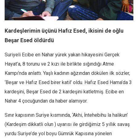
Facebook
Instagram
YouTube
Kardeşlerimin üçünü Hafız Esed, ikisini de oğlu
Editörden
Beşar Esed öldürdü
Yazarlar
Suriyeli Ecibe en Nahar yürek yakan hikayesini Gerçek
Kemal Özer
Hayat’a, 8 torunu ve 2 kızı ile birlikte sığındığı Atme
Mahmut Toptaş
Kampı’nda anlattı. Yaşlı kadının ağzından dökülen ilk sözler,
Yvonne Ridley
‘Beşar ve Hafız Esed birer katil’ oldu. Hafız Esed Hama’da 3
Barış Tarımcıoğlu
kardeşini, Beşar Esed de 2 kardeşini katletmiş. Ecibe en
Ömer Kayani
Nahar 4 çocuğundan da haber alamıyor.
Yusuf Armağan
Sınır kapısının Suriye kısmında, ‘Akhi, İntehebihu la halikun’
Hasanali Yıldırım
(Kardeşim dikkatli olun ) uyarısı ile girdiğimiz 5 yıllık savaş
Leyla Şerif Emin
yurdu Suriye’de yol boyu Gümrük Kapısına yönelen
Selçuk Türkyılmaz