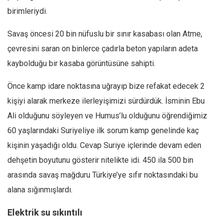
birimleriydi.
Ekonomi
Spor
Savaş öncesi 20 bin nüfuslu bir sınır kasabası olan Atme,
Manzara
çevresini saran on binlerce çadırla beton yapıların adeta
Sağlık
kaybolduğu bir kasaba görüntüsüne sahipti.
Gıda-Beslenme
Önce kamp idare noktasına uğrayıp bize refakat edecek 2
Hayat
kişiyi alarak merkeze ilerleyişimizi sürdürdük. İsminin Ebu
Türkiye
Ali olduğunu söyleyen ve Humus’lu olduğunu öğrendiğimiz
Siyaset
60 yaşlarındaki Suriyeliye ilk sorum kamp genelinde kaç
Dünya
kişinin yaşadığı oldu. Cevap Suriye içlerinde devam eden
Avrupa
dehşetin boyutunu gösterir nitelikte idi. 450 ila 500 bin
arasında savaş mağduru Türkiye’ye sıfır noktasındaki bu
Asya
alana sığınmışlardı.
Afrika
İslam Dünyası
Elektrik su sıkıntılı