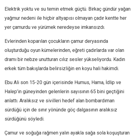
Amerika
Elektrik yoktu ve su temin etmek güçtü. Birkaç gündür yağan
Avustralya
yağmur nedeni ile hiçbir altyapısı olmayan çadır kentte her
Tarih
yer çamurdu ve yürümek neredeyse imkansızdı.
Düşünce
Evlerinden koparılan çocukların çamur deryasında
Dosyalar
oluşturduğu oyun kümelerinden, eğreti çadırlarda var olan
dramı bir nebze unutturan cılız sesler yükseliyordu. Kadın
erkek tüm bakışlarda belirsizliğin en koyu hali hakimdi.
Ebu Ali son 15-20 gün içerisinde Humus, Hama, İdlip ve
Halep’in güneyinden gelenlerin sayısının 65 bini geçtiğini
anlattı. Aralıksız ve sivilleri hedef alan bombardıman
sürdüğü için de sınır yönünde göç dalgasının aralıksız
sürdüğünü söyledi.
Çamur ve soğuğa rağmen yalın ayakla sağa sola koşuşturan