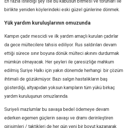
En fazla istediği şey ise bu kabusun bitmesi ve torunları ile
birlikte yeniden köylerindeki eski güzel günlerine dönmek.
Yük yardım kuruluşlarının omuzunda
Kampın çadır mescidi ve ilk yardım amaçlı kurulan çadırlar
da gece mültecilere tahsis ediliyor. Rus saldırıları devam
ettiği sürece sınır boyuna dönük mülteci akınını durdurmak
mümkün olmayacak. Her şeyleri ile çaresizliğe mahkum
edilmiş Suriye Halkı için yakın dönemde herhangi bir çözüm
ihtimali de gözükmüyor. Bazı salgın hastalıkların baş
gösterdiği, altyapıdan yoksun kampların tüm yükü birkaç
yardım kuruluşunun omuzlarında.
Suriyeli mazlumlar bu savaşa bedel ödemeye devam
ederken egemen güçlerin savaşı ve dramı derinleştiren
girişimleri / taktikleri de her gün yeni bir boyut kazanarak