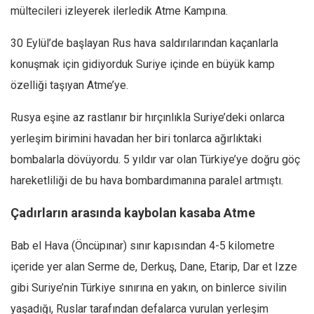
mültecileri izleyerek ilerledik Atme Kampına.
Mehmet Ali Tekin
30 Eylül’de başlayan Rus hava saldırılarından kaçanlarla
Abir E. Nahas
konuşmak için gidiyorduk Suriye içinde en büyük kamp
Amina S. Jenenkovic
özelliği taşıyan Atme’ye.
Bağdagül Öz
Esra Elönü
Rusya eşine az rastlanır bir hırçınlıkla Suriye’deki onlarca
» Yazar arşivi
yerleşim birimini havadan her biri tonlarca ağırlıktaki
bombalarla dövüyordu. 5 yıldır var olan Türkiye’ye doğru göç
Bu Sayı
hareketliliği de bu hava bombardımanına paralel artmıştı.
Tüm Sayılar
Çadırların arasında kaybolan kasaba Atme
Kategoriler
Kültür Sanat
Bab el Hava (Öncüpınar) sınır kapısından 4-5 kilometre
Kitap
içeride yer alan Serme de, Derkuş, Dane, Etarip, Dar et Izze
Karisi kitap sualleri
gibi Suriye’nin Türkiye sınırına en yakın, on binlerce sivilin
7 soruda bu hafta
yaşadığı, Ruslar tarafından defalarca vurulan yerleşim