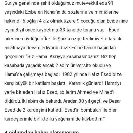
Suriye genelinde şahit olduğumuz mütevekkil eda 91
yaşındaki Ecibe en Nahar’ın da sözlerine ve mimiklerine
hakimdi. 5 oğlan 4 kız olmak üzere 9 çocuğu olan Ecibe nine
eşini 8 yıl önce kaybetmiş. 33 tane de torunu var. Esed
ailesine duyduğu öfke ile Şark’a özgü teslimiyet edası ile
anlatmaya devam ediyordu bize Ecibe hanım başından
geçenleri: “Biz Hama Asriyye kasabasındanız. Biz hep
kasabada yaşadık ancak 2 abim üniversite okudu ve
Hama’da çalışmaya başladı. 1982 yılında Hafız Esed bize
karşı büyük bir katliam başlattı. Karanlık günlerdi. Hama’yı
yerle bir eden Hafız Esed, abilerim Ahmed ve Mihed’i
öldürdü. İki abim de bekardı. Aradan 30 yıl geçti ve Beşar
Esed de 2 kardeşimi katletti. Esed’in bombaları ile ölen
kardeşlerimle birlikte iki yeğenimi de kaybettim.”
4 oğlumdan haber alamıyorum