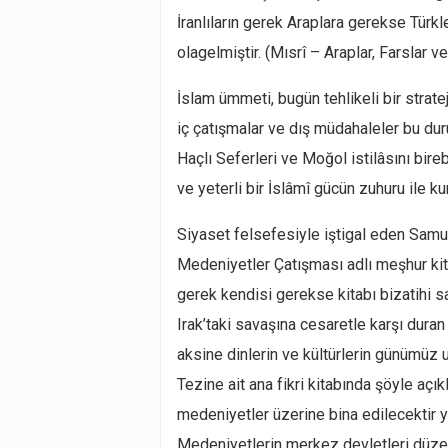
İranlıların gerek Araplara gerekse Türk
olagelmiştir. (Mısrî – Araplar, Farslar v
İslam ümmeti, bugün tehlikeli bir strat
iç çatışmalar ve dış müdahaleler bu d
Haçlı Seferleri ve Moğol istilâsını bir
ve yeterli bir İslâmî gücün zuhuru ile kur
Siyaset felsefesiyle iştigal eden Samu
Medeniyetler Çatışması adlı meşhur kita
gerek kendisi gerekse kitabı bizatihi sa
Irak’taki savaşına cesaretle karşı duran
aksine dinlerin ve kültürlerin günümüz ul
Tezine ait ana fikri kitabında şöyle aç
medeniyetler üzerine bina edilecektir
Medeniyetlerin merkez devletleri düzen