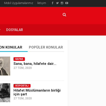
Mobil Uygulamalarımız
İletişim
DOSYALAR
ON KONULAR
POPÜLER KONULAR
KAPAK
Sana, bana, hilafete dair…
27 TEM, 2020
RÖPORTAJ
Hilafet Müslümanların birliği
için şart
27 TEM, 2020