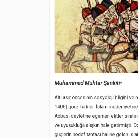
Muhammed Muhtar Şankiti
*
Altı asır öncesinin sosyoloji bilgini v
1406) göre Türkler, İslam medeniyetine 
Abbasi devletine egemen elitler sınıfını
ve uyuşukluğa alışkın hale getirmişti. 
güçlerin hedef tahtası haline gelen İsl