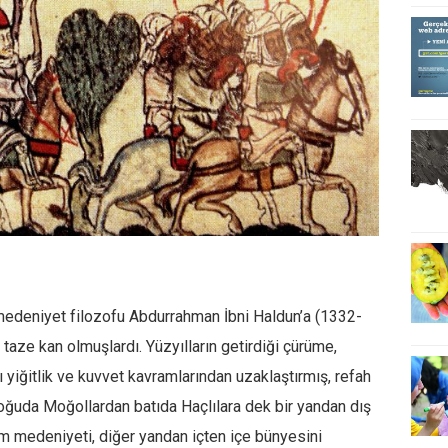
e medeniyet filozofu Abdurrahman İbni Haldun’a (1332-
taze kan olmuşlardı. Yüzyılların getirdiği çürüme,
 yiğitlik ve kuvvet kavramlarından uzaklaştırmış, refah
Doğuda Moğollardan batıda Haçlılara dek bir yandan dış
am medeniyeti, diğer yandan içten içe bünyesini