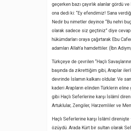
geçerken bazı çayırlık alanlar gördü ve
ona dedi ki: “Ey efendimiz! Sana verdiğ
Nedir bu nimetler deyince “Bu nehri bu
olarak sadece siz geçtiniz” diye cevap 
hükümdarları oraya çağırtarak Ebu Cafer
adamları Allah’a hamdettiler. (İbn Adiym
Türkçeye de çevrilen “Haçlı Savaşlarının 
başında da zikrettiğim gibi, Araplar ile
devrinde İslamın kalkanı oldular. Ve sa
kaderi Arapların elinden Türklerin elin
gibi Haçlı Seferlerine karşı İslâmî dire
Artuklular, Zengiler, Harzemliler ve Mem
Haçlı Seferlerine karşı İslâmî direnişte
özüydü. Arada Kürt bir sultan olarak S