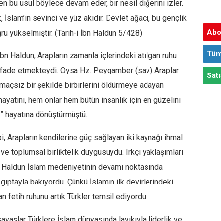
len bu usul böylece devam eder, bir nesil diğerini izler.
 İslam’ın sevinci ve yüz akıdır. Devlet ağacı, bu gençlik
Abon
ğru yükselmiştir. (Tarih-i İbn Haldun 5/428)
Tüm
 İbn Haldun, Arapların zamanla içlerindeki atılgan ruhu
ifade etmekteydi. Oysa Hz. Peygamber (sav) Araplar
Satı
 amaçsız bir şekilde birbirlerini öldürmeye adayan
 hayatını, hem onlar hem bütün insanlık için en güzelini
ad” hayatına dönüştürmüştü.
, Arapların kendilerine güç sağlayan iki kaynağı ihmal
i ve toplumsal birliktelik duygusuydu. Irkçı yaklaşımları
n Haldun İslam medeniyetinin devamı noktasında
gıptayla bakıyordu. Çünkü İslamın ilk devirlerindeki
an fetih ruhunu artık Türkler temsil ediyordu.
savaşlar Türklere İslam dünyasında layıkıyla liderlik ve