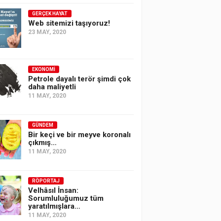
GERÇEK HAYAT
Web sitemizi taşıyoruz!
23 MAY, 2020
EKONOMI
Petrole dayalı terör şimdi çok
daha maliyetli
11 MAY, 2020
GÜNDEM
Bir keçi ve bir meyve koronalı
çıkmış…
11 MAY, 2020
RÖPORTAJ
Velhâsıl İnsan:
Sorumluluğumuz tüm
yaratılmışlara…
11 MAY, 2020