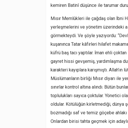
kemiren Batinî düşünce ile tarumar dur
Mısır Memlûkleri ile çağdaş olan İbni H
yerleşmelerini ve yönetim üzerindeki ask
görmekteydi. Ve şöyle yazıyordu: “Devl
kuşanınca Tatar kâfirleri hilafet makamını
küfrü baş tacı yaptılar. İman ehli çoktan
gayret hissi gevşemiş, yardımlaşma duy
karakteri kayıplara karışmıştı. Allah’ın
Müslümanların birliği Mısır diyarı ile ye
sınırlar kontrol altına alındı. Bütün bun
toplulukları sayıca çoktular. Yönetici ola
oldular. Kötülüğün kirletmediği, dünya
bozmadığı saf ve temiz göçebe ahlakı il
Onlardan birisi tahta geçmek için adaylı