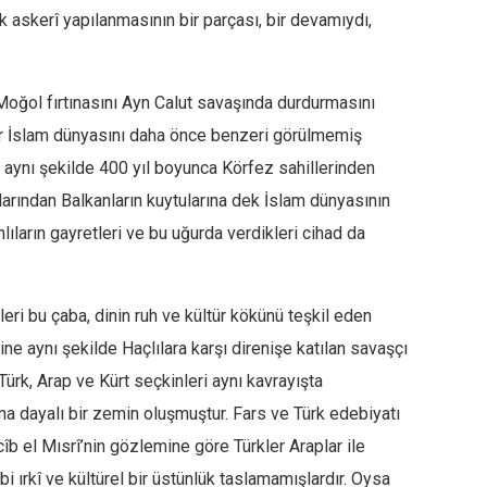
rk askerî yapılanmasının bir parçası, bir devamıydı,
Moğol fırtınasını Ayn Calut savaşında durdurmasını
er İslam dünyasını daha önce benzeri görülmemiş
e aynı şekilde 400 yıl boyunca Körfez sahillerinden
larından Balkanların kuytularına dek İslam dünyasının
lıların gayretleri ve bu uğurda verdikleri cihad da
eri bu çaba, dinin ruh ve kültür kökünü teşkil eden
Yine aynı şekilde Haçlılara karşı direnişe katılan savaşçı
 Türk, Arap ve Kürt seçkinleri aynı kavrayışta
ına dayalı bir zemin oluşmuştur. Fars ve Türk edebiyatı
b el Mısrî’nin gözlemine göre Türkler Araplar ile
gibi ırkî ve kültürel bir üstünlük taslamamışlardır. Oysa