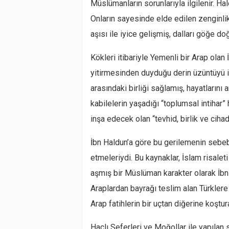
Müslümanların sorunlarıyla ilgilenir. Ha
Onların sayesinde elde edilen zenginlik,
aşısı ile iyice gelişmiş, dalları göğe do
Kökleri itibariyle Yemenli bir Arap olan
yitirmesinden duyduğu derin üzüntüyü 
arasındaki birliği sağlamış, hayatlarını
kabilelerin yaşadığı “toplumsal intihar”
inşa edecek olan “tevhid, birlik ve cih
İbn Haldun’a göre bu gerilemenin sebebi
etmeleriydi. Bu kaynaklar, İslam risalet
aşmış bir Müslüman karakter olarak İb
Araplardan bayrağı teslim alan Türklere 
Arap fatihlerin bir uçtan diğerine koştur
Haçlı Seferleri ve Moğollar ile yapılan 