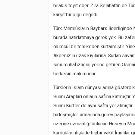
bilakis teyit eder. Zira Selahattin de Tü
karşıt bir olgu değildi.
Türk Memlûkların Baybars liderliğinde 
burada hatırlatmaya gerek yok. Bu zaf
ölümcül bir tehlikeden kurtarmıştır. Yin
Akdeniz’in uzak kıyılarına, Sudan savan
sınır muhafızlığını yerine getiren Osman
herkesin mâlumudur.
Türklerin İslam dünyası adına gösterdikl
Sünni Arapları onların safına katmıştır. 
Sünni Kürtler de aynı safta yer almıştır.
birleşmişler, aralarında görev paylaşım
üzerine uzmanlığı bulunan Hüseyin Mucî
kurdukları ilişkide hiçbir vakit İranlılar 