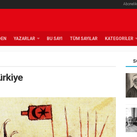
Abonelik
DEN
YAZARLAR
BU SAYI
TÜM SAYILAR
KATEGORILER
S
ürkiye