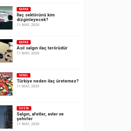
KAPAK
İlaç sektörünü kim
dizginleyecek?
11 MAY, 2020
KAPAK
Asıl salgın ilaç terörüdür
11 MAY, 2020
GENEL
Türkiye neden ilaç üretemez?
11 MAY, 2020
DOSYA
Salgın, afetler, evler ve
şehirler
11 MAY, 2020