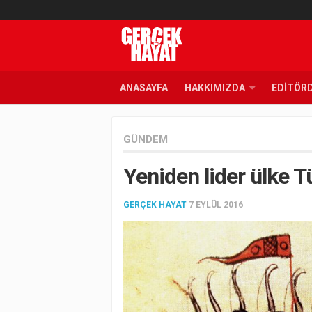
ANASAYFA
HAKKIMIZDA
EDITÖR
GÜNDEM
Yeniden lider ülke T
GERÇEK HAYAT
7 EYLÜL 2016