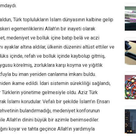
umdaydı.
aldun, Türk toplulukların İslam dünyasının kalbine gelip
eri egemenliklerini Allah’ın bir inayeti olarak
et, medeniyet ve bolluk içine batıp belâ ve aczi
 ayaklar altına aldılar, ülkenin düzenini altüst ettiler ve
 lüks içinde, refah ve bolluk içinde kaybolup gitmiş,
gusu körelmiş, zorluklara karşı koyma ve yiğitlik
 lütfuyla bu iman yeniden canlanma imkanı buldu.
niden ikame edildi. İdari sistemin sürekliliği sağlandı,
lar Türklerin yönetime gelmesiyle oldu. Aziz Türk
rak İslamı korudular. Vefalı bir şekilde İslam’ın Ensarı
 şehvetinin bulandırmadığı, medeniyet konforunun
e Allah’ın dinini büyük bir azimle benimsediler.
ğını koyar ve tahta geçince Allah’ın yardımıyla