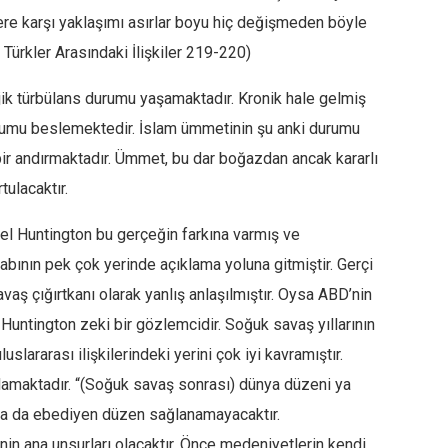
lere karşı yaklaşımı asırlar boyu hiç değişmeden böyle
e Türkler Arasındaki İlişkiler 219-220)
ejik türbülans durumu yaşamaktadır. Kronik hale gelmiş
urumu beslemektedir. İslam ümmetinin şu anki durumu
ebir andırmaktadır. Ümmet, bu dar boğazdan ancak kararlı
tulacaktır.
el Huntington bu gerçeğin farkına varmış ve
bının pek çok yerinde açıklama yoluna gitmiştir. Gerçi
vaş çığırtkanı olarak yanlış anlaşılmıştır. Oysa ABD’nin
 Huntington zeki bir gözlemcidir. Soğuk savaş yıllarının
uslararası ilişkilerindeki yerini çok iyi kavramıştır.
ıklamaktadır. “(Soğuk savaş sonrası) dünya düzeni ya
 ya da ebediyen düzen sağlanamayacaktır.
in ana unsurları olacaktır. Önce medeniyetlerin kendi