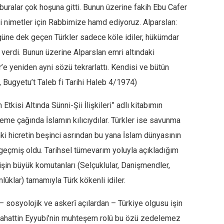
 buralar çok hoşuna gitti. Bunun üzerine fakih Ebu Cafer
i nimetler için Rabbimize hamd ediyoruz. Alparslan:
güne dek geçen Türkler sadece köle idiler, hükümdar
verdi. Bunun üzerine Alparslan emri altındaki
’e yeniden ayni sözü tekrarlattı. Kendisi ve bütün
, Bugyetu’t Taleb fi Tarihi Haleb 4/1974)
Etkisi Altında Sünni-Şii İlişkileri” adlı kitabımın
rleme çağında İslamın kılıcıydılar. Türkler ise savunma
nki hicretin beşinci asrından bu yana İslam dünyasının
e geçmiş oldu. Tarihsel tümevarım yoluyla açıkladığım
nişin büyük komutanları (Selçuklular, Danişmendler,
lûklar) tamamıyla Türk kökenli idiler.
 – sosyolojik ve askerî açılardan – Türkiye olgusu işin
elahattin Eyyubi’nin muhteşem rolü bu özü zedelemez