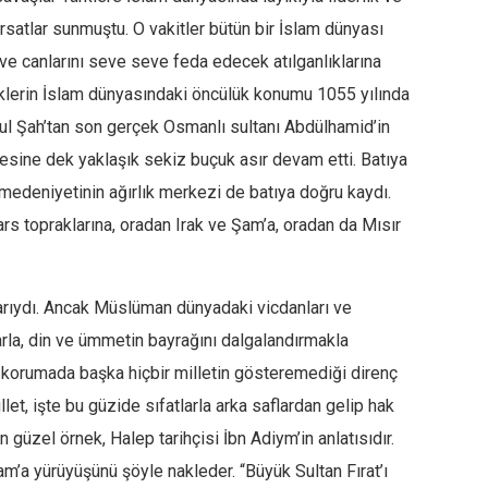
satlar sunmuştu. O vakitler bütün bir İslam dünyası
 ve canlarını seve seve feda edecek atılganlıklarına
klerin İslam dünyasındaki öncülük konumu 1055 yılında
rul Şah’tan son gerçek Osmanlı sultanı Abdülhamid’in
lmesine dek yaklaşık sekiz buçuk asır devam etti. Batıya
 medeniyetinin ağırlık merkezi de batıya doğru kaydı.
s topraklarına, oradan Irak ve Şam’a, oradan da Mısır
flarıydı. Ancak Müslüman dünyadaki vicdanları ve
larla, din ve ümmetin bayrağını dalgalandırmakla
ı korumada başka hiçbir milletin gösteremediği direnç
llet, işte bu güzide sıfatlarla arka saflardan gelip hak
 güzel örnek, Halep tarihçisi İbn Adiym’in anlatısıdır.
am’a yürüyüşünü şöyle nakleder. “Büyük Sultan Fırat’ı