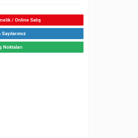
elik / Online Satış
 Sayılarımız
ş Noktaları