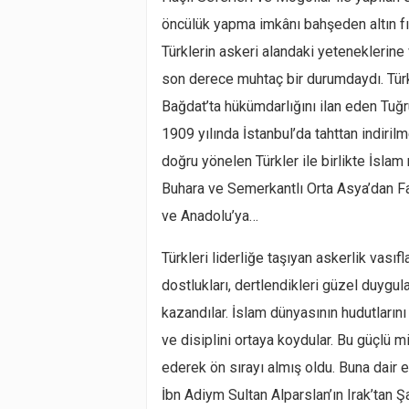
öncülük yapma imkânı bahşeden altın fır
Türklerin askeri alandaki yeteneklerine
son derece muhtaç bir durumdaydı. Tür
Bağdat’ta hükümdarlığını ilan eden Tuğ
1909 yılında İstanbul’da tahttan indiri
doğru yönelen Türkler ile birlikte İslam
Buhara ve Semerkantlı Orta Asya’dan Far
ve Anadolu’ya…
Türkleri liderliğe taşıyan askerlik vası
dostlukları, dertlendikleri güzel duygu
kazandılar. İslam dünyasının hudutların
ve disiplini ortaya koydular. Bu güçlü mi
ederek ön sırayı almış oldu. Buna dair en
İbn Adiym Sultan Alparslan’ın Irak’tan Ş