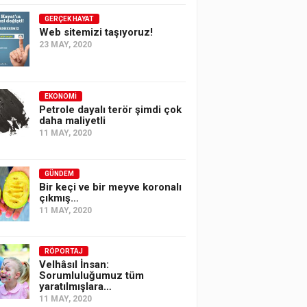
GERÇEK HAYAT
Web sitemizi taşıyoruz!
23 MAY, 2020
EKONOMI
Petrole dayalı terör şimdi çok
daha maliyetli
11 MAY, 2020
GÜNDEM
Bir keçi ve bir meyve koronalı
çıkmış…
11 MAY, 2020
RÖPORTAJ
Velhâsıl İnsan:
Sorumluluğumuz tüm
yaratılmışlara…
11 MAY, 2020