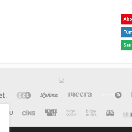
Abon
Tüm
Satı