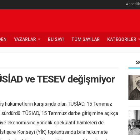
Abonelik
DEN
YAZARLAR
BU SAYI
TÜM SAYILAR
KATEGORILER
S
TÜSİAD ve TESEV değişmiyor
miş hükümetlerin karşısında olan TÜSİAD, 15 Temmuz
nı sürdürdü. TÜSİAD, 15 Temmuz darbe girişimine açıkça
iye ekonomisine yönelik spekülatif hamleleri de
tişare Konseyi (YİK) toplantısında bile hükümete