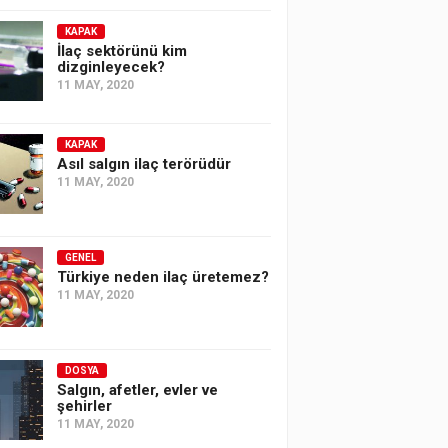
KAPAK
İlaç sektörünü kim
dizginleyecek?
11 MAY, 2020
KAPAK
Asıl salgın ilaç terörüdür
11 MAY, 2020
GENEL
Türkiye neden ilaç üretemez?
11 MAY, 2020
DOSYA
Salgın, afetler, evler ve
şehirler
11 MAY, 2020