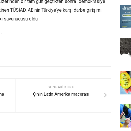
 üzerinden bir tam gün geçtikten sonra “demokrasiye
inen TÜSİAD, AB’nin Türkiye’ye karşı darbe girişimi
eki savunucusu oldu.
a…
SONRAKI KONU
mha
Çin’in Latin Amerika macerası