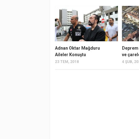
Adnan Oktar Mağduru
Deprem 
Aileler Konuştu
ve çarel
23 TEM, 2018
4 ŞUB, 2