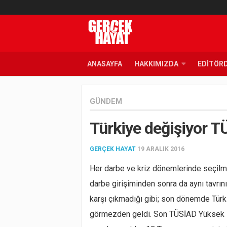
ANASAYFA
HAKKIMIZDA
EDITÖR
GÜNDEM
Türkiye değişiyor 
GERÇEK HAYAT
19 ARALIK 2016
Her darbe ve kriz dönemlerinde seçil
darbe girişiminden sonra da aynı tavrı
karşı çıkmadığı gibi; son dönemde Türk
görmezden geldi. Son TÜSİAD Yüksek İs