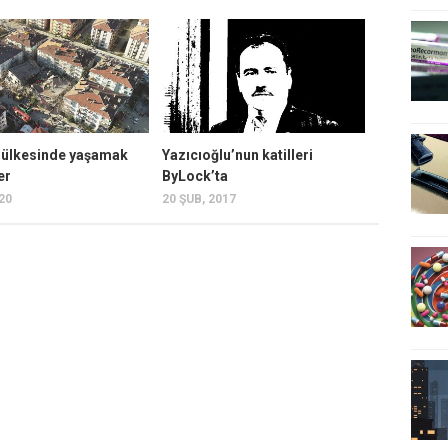
ülkesinde yaşamak
Yazıcıoğlu’nun katilleri
er
ByLock’ta
020
20 ŞUB, 2017