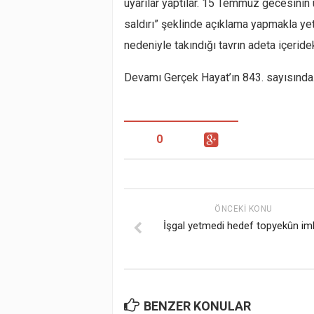
uyarılar yaptılar. 15 Temmuz gecesinin
saldırı” şeklinde açıklama yapmakla yet
nedeniyle takındığı tavrın adeta içerid
Devamı Gerçek Hayat’ın 843. sayısınd
0
ÖNCEKI KONU
İşgal yetmedi hedef topyekûn i
BENZER KONULAR