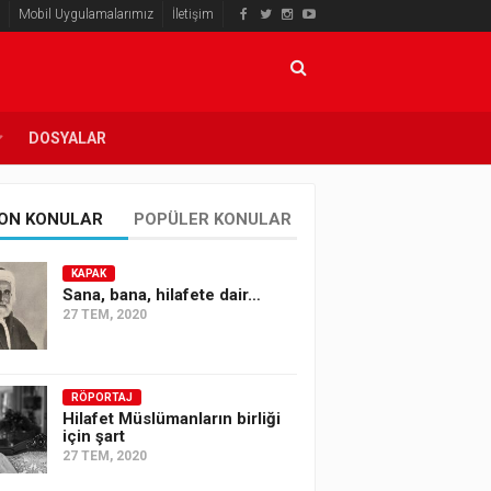
Mobil Uygulamalarımız
İletişim
DOSYALAR
ON KONULAR
POPÜLER KONULAR
KAPAK
Sana, bana, hilafete dair…
27 TEM, 2020
RÖPORTAJ
Hilafet Müslümanların birliği
için şart
27 TEM, 2020