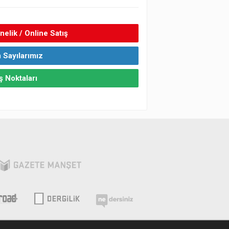
elik / Online Satış
 Sayılarımız
ş Noktaları