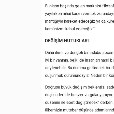
Bunların başında gelen marksist filozof
yayılırken nihaî kararı vermek zorunday
mantığıyla hareket edeceğiz ya da kürese
komünizmi kabul edeceğiz.”
DEĞİŞİM NUTUKLARI
Daha ılımlı ve dengeli bir üslubu seçe
iyi bir yanının, belki de insanları nası
söylenebilir. Bu duruma götürecek bir d
düşünmek durumundayız. Neden bir koro
Doğrusu büyük değişim beklentisi sade
düşünürleri de benzer vurgular yapıyor
düzenini ilelebet değiştirecek” derken 
ülkemizin muteber düşünce adamlarından