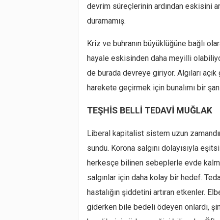
devrim süreçlerinin ardından eskisini a
duramamış.
Kriz ve buhranın büyüklüğüne bağlı olar
hayale eskisinden daha meyilli olabiliyo
de burada devreye giriyor. Algıları açık
harekete geçirmek için bunalımı bir şans
TEŞHİS BELLİ TEDAVİ MUĞLAK
Liberal kapitalist sistem uzun zamandır
sundu. Korona salgını dolayısıyla eşitsi
herkesçe bilinen sebeplerle evde kalma
salgınlar için daha kolay bir hedef. Tedav
hastalığın şiddetini artıran etkenler. El
giderken bile bedeli ödeyen onlardı, şim