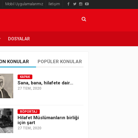
Mobil Uygulamalarımız
İletişim
DOSYALAR
ON KONULAR
POPÜLER KONULAR
KAPAK
Sana, bana, hilafete dair…
27 TEM, 2020
RÖPORTAJ
Hilafet Müslümanların birliği
için şart
27 TEM, 2020