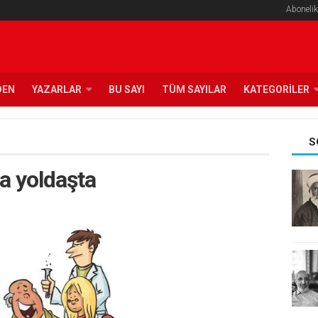
Abonelik
DEN
YAZARLAR
BU SAYI
TÜM SAYILAR
KATEGORILER
S
a yoldaşta