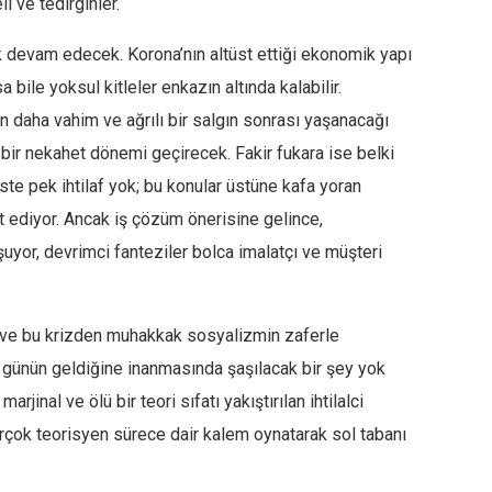
i ve tedirginler.
rak devam edecek. Korona’nın altüst ettiği ekonomik yapı
 bile yoksul kitleler enkazın altında kalabilir.
en daha vahim ve ağrılı bir salgın sonrası yaşanacağı
 bir nekahet dönemi geçirecek. Fakir fukara ise belki
ste pek ihtilaf yok; bu konular üstüne kafa yoran
 ediyor. Ancak iş çözüm önerisine gelince,
uyor, devrimci fanteziler bolca imalatçı ve müşteri
i ve bu krizden muhakkak sosyalizmin zaferle
i günün geldiğine inanmasında şaşılacak bir şey yok
jinal ve ölü bir teori sıfatı yakıştırılan ihtilalci
Birçok teorisyen sürece dair kalem oynatarak sol tabanı