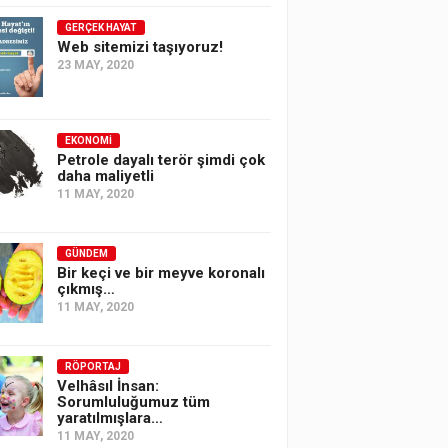
GERÇEK HAYAT
Web sitemizi taşıyoruz!
23 MAY, 2020
EKONOMI
Petrole dayalı terör şimdi çok
daha maliyetli
11 MAY, 2020
GÜNDEM
Bir keçi ve bir meyve koronalı
çıkmış…
11 MAY, 2020
RÖPORTAJ
Velhâsıl İnsan:
Sorumluluğumuz tüm
yaratılmışlara…
11 MAY, 2020