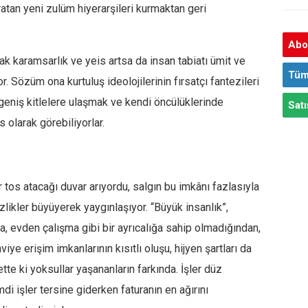
ratan yeni zulüm hiyerarşileri kurmaktan geri
Abon
ak karamsarlık ve yeis artsa da insan tabiatı ümit ve
Tüm
r. Sözüm ona kurtuluş ideolojilerinin fırsatçı fantezileri
 geniş kitlelere ulaşmak ve kendi öncülüklerinde
Satı
 olarak görebiliyorlar.
 tos atacağı duvar arıyordu, salgın bu imkânı fazlasıyla
zlikler büyüyerek yaygınlaşıyor. “Büyük insanlık”,
, evden çalışma gibi bir ayrıcalığa sahip olmadığından,
iye erişim imkanlarının kısıtlı oluşu, hijyen şartları da
bette ki yoksullar yaşananların farkında. İşler düz
di işler tersine giderken faturanın en ağırını