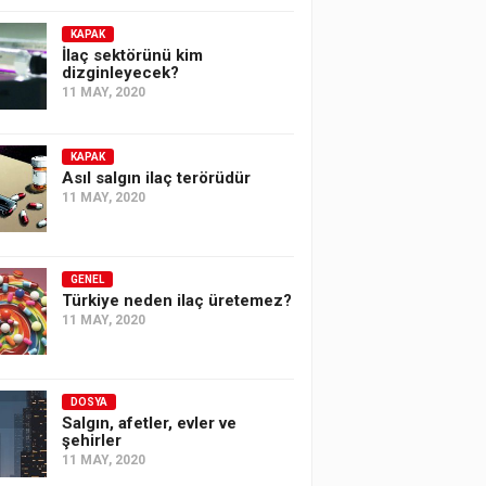
KAPAK
İlaç sektörünü kim
dizginleyecek?
11 MAY, 2020
KAPAK
Asıl salgın ilaç terörüdür
11 MAY, 2020
GENEL
Türkiye neden ilaç üretemez?
11 MAY, 2020
DOSYA
Salgın, afetler, evler ve
şehirler
11 MAY, 2020