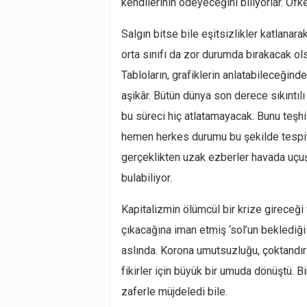
kendilerinin ödeyeceğini biliyorlar. Öfkel
Salgın bitse bile eşitsizlikler katlana
orta sınıfı da zor durumda bırakacak olsa
Tabloların, grafiklerin anlatabileceğind
aşikâr. Bütün dünya son derece sıkıntılı
bu süreci hiç atlatamayacak. Bunu teşhi
hemen herkes durumu bu şekilde tespit
gerçeklikten uzak ezberler havada uçuş
bulabiliyor.
Kapitalizmin ölümcül bir krize gireceğ
çıkacağına iman etmiş ‘sol’un beklediğ
aslında. Korona umutsuzluğu, çoktandır mar
fikirler için büyük bir umuda dönüştü. 
zaferle müjdeledi bile.