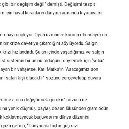
ibi bir değişim değil” demişti. Değişimi tespit
m için hayal kuranların dünyası arasında kıyasıya bir
 koronayı suçluyor. Oysa uzmanlar korona olmasaydı da
 bir krize davetiye çıkardığını söylüyordu. Salgın
rizi hızlandırdı. Şu an içinde yaşadığımız ve salgın
list sistemin bir ürünü olduğunu söylemek için ‘solcu’
ayan bir vahşetse, Karl Marks’ın “Asacağımız son
nı satan kişi olacaktır” sözünü çerçeveletip duvara
yetmez, onu değiştirmek gerekir” sözünü ne
arkına yenik düşmüş, paylaş desen lüksünden gram ödün
rnık koklatmayacak burjuvası mı dünya düzenini
 gaza getirip, “Dünyadaki hiçbir güç sizi