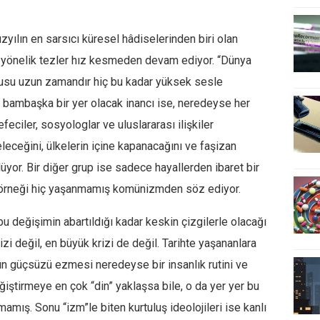
zyılın en sarsıcı küresel hâdiselerinden biri olan
e yönelik tezler hız kesmeden devam ediyor. “Dünya
rusu uzun zamandır hiç bu kadar yüksek sesle
a bambaşka bir yer olacak inancı ise, neredeyse her
feciler, sosyologlar ve uluslararası ilişkiler
geleceğini, ülkelerin içine kapanacağını ve faşizan
üyor. Bir diğer grup ise sadece hayallerden ibaret bir
 örneği hiç yaşanmamış komünizmden söz ediyor.
bu değişimin abartıldığı kadar keskin çizgilerle olacağı
izi değil, en büyük krizi de değil. Tarihte yaşananlara
n güçsüzü ezmesi neredeyse bir insanlık rutini ve
eğiştirmeye en çok “din” yaklaşsa bile, o da yer yer bu
amış. Sonu “izm”le biten kurtuluş ideolojileri ise kanlı