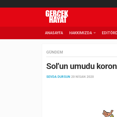
ANASAYFA
HAKKIMIZDA
EDITÖR
GÜNDEM
Sol’un umudu koron
SEVDA DURSUN
20 NISAN 2020