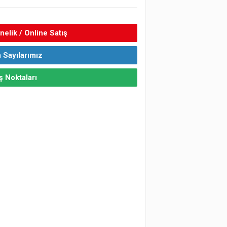
elik / Online Satış
 Sayılarımız
ş Noktaları