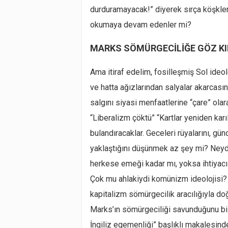
durduramayacak!” diyerek sırça köşkler
okumaya devam edenler mi?
MARKS SÖMÜRGECİLİĞE GÖZ K
Ama itiraf edelim, fosilleşmiş Sol ideol
ve hatta ağızlarından salyalar akarcasın
salgını siyasi menfaatlerine “çare” ola
“Liberalizm çöktü” “Kartlar yeniden karı
bulandıracaklar. Geceleri rüyalarını, gü
yaklaştığını düşünmek az şey mi? Neydi 
herkese emeği kadar mı, yoksa ihtiyacı
Çok mu ahlakiydi komünizm ideolojisi?
kapitalizm sömürgecilik aracılığıyla do
Marks’ın sömürgeciliği savunduğunu bili
İngiliz egemenliği” başlıklı makalesinde