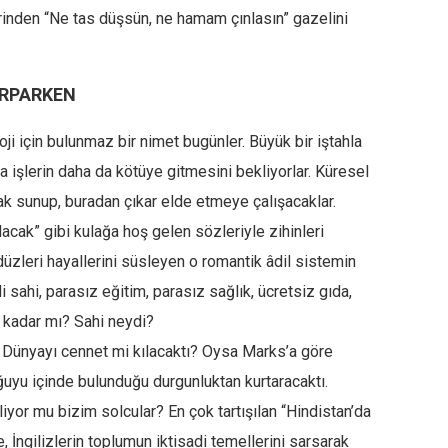
inden “Ne tas düşsün, ne hamam çınlasın” gazelini
IRPARKEN
oji için bulunmaz bir nimet bugünler. Büyük bir iştahla
a işlerin daha da kötüye gitmesini bekliyorlar. Küresel
rak sunup, buradan çıkar elde etmeye çalışacaklar.
lacak” gibi kulağa hoş gelen sözleriyle zihinleri
ndüzleri hayallerini süsleyen o romantik âdil sistemin
sahi, parasız eğitim, parasız sağlık, ücretsiz gıda,
 kadar mı? Sahi neydi?
 Dünyayı cennet mi kılacaktı? Oysa Marks’a göre
ğuyu içinde bulunduğu durgunluktan kurtaracaktı.
yor mu bizim solcular? En çok tartışılan “Hindistan’da
, İngilizlerin toplumun iktisadi temellerini sarsarak