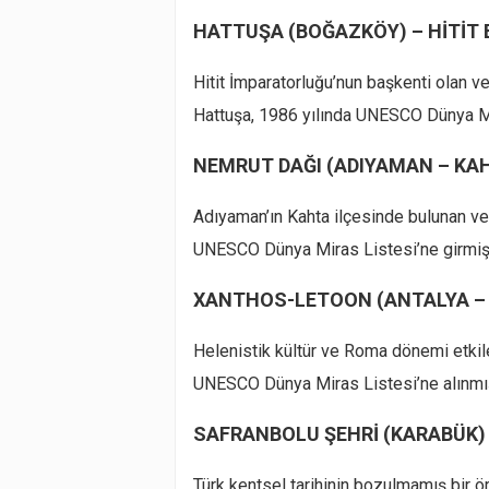
HATTUŞA (BOĞAZKÖY) – HİTİT
Hitit İmparatorluğu’nun başkenti olan v
Hattuşa, 1986 yılında UNESCO Dünya Mir
NEMRUT DAĞI (ADIYAMAN – KA
Adıyaman’ın Kahta ilçesinde bulunan v
UNESCO Dünya Miras Listesi’ne girmişt
XANTHOS-LETOON (ANTALYA –
Helenistik kültür ve Roma dönemi etkil
UNESCO Dünya Miras Listesi’ne alınmış
SAFRANBOLU ŞEHRİ (KARABÜK)
Türk kentsel tarihinin bozulmamış bir 