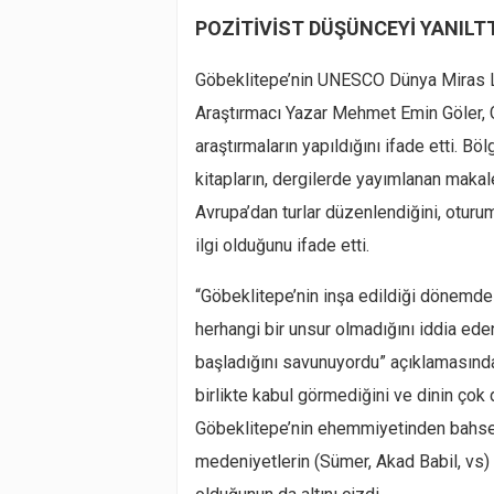
POZİTİVİST DÜŞÜNCEYİ YANILT
Göbeklitepe’nin UNESCO Dünya Miras Li
Araştırmacı Yazar Mehmet Emin Göler, G
araştırmaların yapıldığını ifade etti. Bö
kitapların, dergilerde yayımlanan makal
Avrupa’dan turlar düzenlendiğini, oturu
ilgi olduğunu ifade etti.
“Göbeklitepe’nin inşa edildiği dönemde b
herhangi bir unsur olmadığını iddia ede
başladığını savunuyordu” açıklamasında
birlikte kabul görmediğini ve dinin çok 
Göbeklitepe’nin ehemmiyetinden bahsed
medeniyetlerin (Sümer, Akad Babil, vs) d