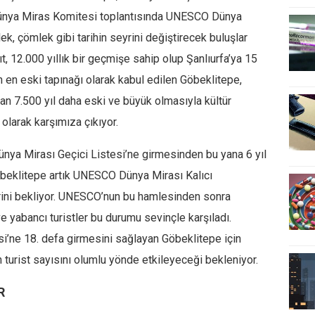
Dünya Miras Komitesi toplantısında UNESCO Dünya
lek, çömlek gibi tarihin seyrini değiştirecek buluşlar
t, 12.000 yıllık bir geçmişe sahip olup Şanlıurfa’ya 15
in en eski tapınağı olarak kabul edilen Göbeklitepe,
an 7.500 yıl daha eski ve büyük olmasıyla kültür
 olarak karşımıza çıkıyor.
a Mirası Geçici Listesi’ne girmesinden bu yana 6 yıl
 Göbeklitepe artık UNESCO Dünya Mirası Kalıcı
lerini bekliyor. UNESCO’nun bu hamlesinden sonra
 ve yabancı turistler bu durumu sevinçle karşıladı.
i’ne 18. defa girmesini sağlayan Göbeklitepe için
turist sayısını olumlu yönde etkileyeceği bekleniyor.
R