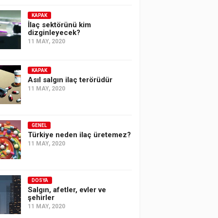
KAPAK
İlaç sektörünü kim
dizginleyecek?
11 MAY, 2020
KAPAK
Asıl salgın ilaç terörüdür
11 MAY, 2020
GENEL
Türkiye neden ilaç üretemez?
11 MAY, 2020
DOSYA
Salgın, afetler, evler ve
şehirler
11 MAY, 2020