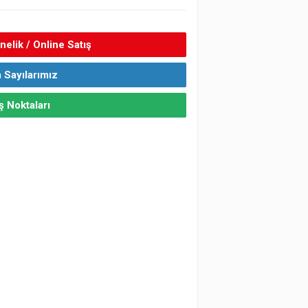
elik / Online Satış
 Sayılarımız
ş Noktaları