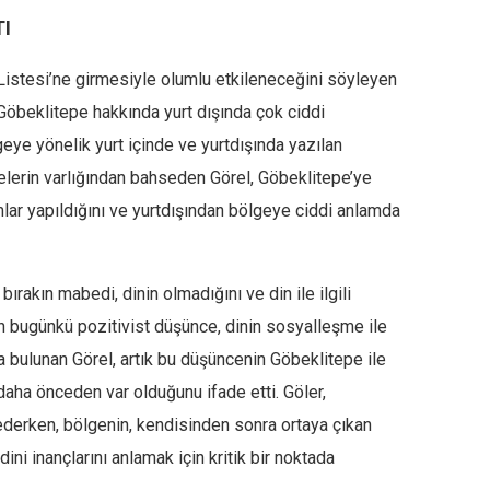
TI
stesi’ne girmesiyle olumlu etkileneceğini söyleyen
öbeklitepe hakkında yurt dışında çok ciddi
lgeye yönelik yurt içinde ve yurtdışında yazılan
elerin varlığından bahseden Görel, Göbeklitepe’ye
mlar yapıldığını ve yurtdışından bölgeye ciddi anlamda
ırakın mabedi, dinin olmadığını ve din ile ilgili
n bugünkü pozitivist düşünce, dinin sosyalleşme ile
 bulunan Görel, artık bu düşüncenin Göbeklitepe ile
daha önceden var olduğunu ifade etti. Göler,
erken, bölgenin, kendisinden sonra ortaya çıkan
ini inançlarını anlamak için kritik bir noktada