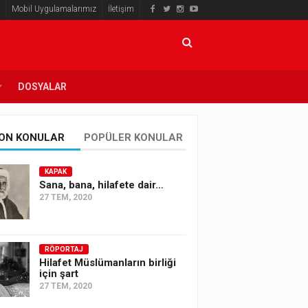
Mobil Uygulamalarımız
İletişim
DOSYALAR
ON KONULAR
POPÜLER KONULAR
KAPAK
Sana, bana, hilafete dair…
27 TEM, 2020
RÖPORTAJ
Hilafet Müslümanların birliği
için şart
27 TEM, 2020