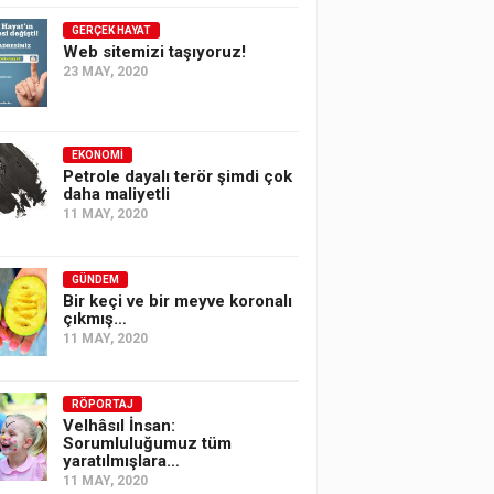
GERÇEK HAYAT
Web sitemizi taşıyoruz!
23 MAY, 2020
EKONOMI
Petrole dayalı terör şimdi çok
daha maliyetli
11 MAY, 2020
GÜNDEM
Bir keçi ve bir meyve koronalı
çıkmış…
11 MAY, 2020
RÖPORTAJ
Velhâsıl İnsan:
Sorumluluğumuz tüm
yaratılmışlara…
11 MAY, 2020