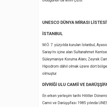
olduğunun da altını çizdi.
UNESCO DÜNYA MİRASI LİSTESİ
İSTANBUL
M.Ö. 7. yüzyılda kurulan İstanbul, Ayas
Sarayı’nı içine alan Sultanahmet Kentse
Süleymaniye Koruma Alanı; Zeyrek Camii
Hipodrom dâhil olmak üzere dört bölge
olmuştur.
DİVRİĞİ ULU CAMİİ VE DARÜŞŞİF
En erken yerleşim tarihi Hititler Dönemi
Camii ve Darüşşifası 1985 yılında UNES