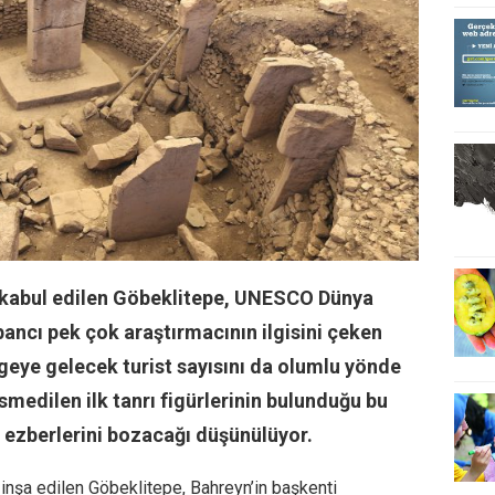
k kabul edilen Göbeklitepe, UNESCO Dünya
abancı pek çok araştırmacının ilgisini çeken
geye gelecek turist sayısını da olumlu yönde
esmedilen ilk tanrı figürlerinin bulunduğu bu
ili ezberlerini bozacağı düşünülüyor.
 inşa edilen Göbeklitepe, Bahreyn’in başkenti