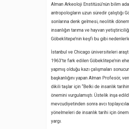
Alman Arkeoloji Enstitüsü’nün bilim ad
antropologların uzun süredir çalıştığı Gö
sonlarına denk gelmesi, neolitik dönem 
insanlığın tarıma ve hayvan yetiştiricil
Göbeklitepe’nin keşfi bu gibi nedenlerl
İstanbul ve Chicago üniversiteleri araş
1963’te fark edilen Göbeklitepe’nin e
yapmış olduğu kazı çalışmaları sonucund
başkanlığını yapan Alman Profesör, ve
dikili taşlar için “Belki de insanlık tari
önemini vurgulamıştı. Üstelik inşa edi
mevcudiyetinden sonra avcı toplayıcıla
yönelmeleri de insanlık tarihi için öne
yargı.