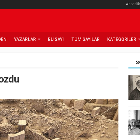
Abonelik
DEN
YAZARLAR
BU SAYI
TÜM SAYILAR
KATEGORILER
S
bozdu