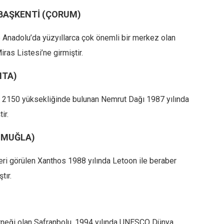
 BAŞKENTİ (ÇORUM)
e Anadolu’da yüzyıllarca çok önemli bir merkez olan
as Listesi’ne girmiştir.
HTA)
e 2150 yüksekliğinde bulunan Nemrut Dağı 1987 yılında
ir.
 MUĞLA)
eri görülen Xanthos 1988 yılında Letoon ile beraber
tır.
örneği olan Safranbolu, 1994 yılında UNESCO Dünya