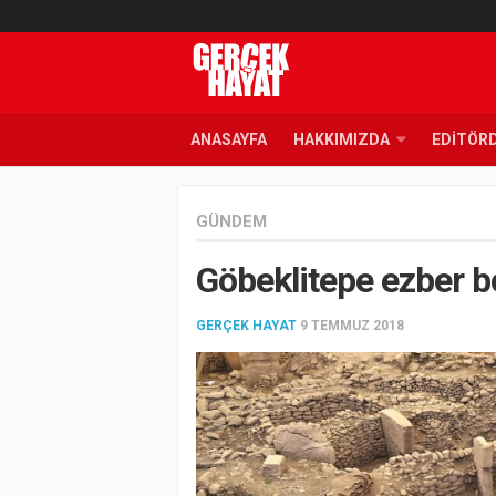
ANASAYFA
HAKKIMIZDA
EDITÖR
GÜNDEM
Göbeklitepe ezber 
GERÇEK HAYAT
9 TEMMUZ 2018