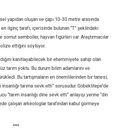
sel yapıdan oluşan ve çapı 10-30 metre arasında
en ilginç tarafı, içerisinde bulunan “T” şeklindeki
e somut semboller, hayvan figürleri var. Araştırmacılar
olize ettiğini söylüyor.
madığını kanıtlayabilecek bir ehemmiyete sahip olan
z tarım yoktu. Bu durum bilim adamlarını ve
sürükledi. Bu tartışmaların en önemlilerinden bir tanesi;
mi insanlığı tarıma sevk etti” sorusudur. Göbeklitepe’de
cu “tarım insanlığı dine sevk etti” anlayışı yerine “din
lgede çalışan arkeologlar tarafından kabul görmeye
***