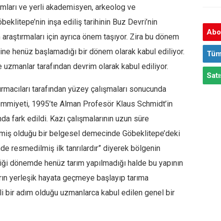
amları ve yerli akademisyen, arkeolog ve
beklitepe’nin inşa ediliş tarihinin Buz Devri’nin
Abon
araştırmaları için ayrıca önem taşıyor. Zira bu dönem
iğine henüz başlamadığı bir dönem olarak kabul ediliyor.
Tüm
e uzmanlar tarafından devrim olarak kabul ediliyor.
Satı
tırmacıları tarafından yüzey çalışmaları sonucunda
hemmiyeti, 1995’te Alman Profesör Klaus Schmidt’in
a fark edildi. Kazı çalışmalarının uzun süre
rmiş olduğu bir belgesel demecinde Göbeklitepe’deki
hinde resmedilmiş ilk tanrılardır” diyerek bölgenin
ldiği dönemde henüz tarım yapılmadığı halde bu yapının
rın yerleşik hayata geçmeye başlayıp tarıma
mli bir adım olduğu uzmanlarca kabul edilen genel bir