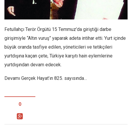
Facebook
Instagram
YouTube
Fetullahçı Terör Örgütü 15 Temmuz’da giriştiği darbe
Editörden
girişimiyle “Altın vuruş” yaparak adeta intihar etti. Yurt içinde
Yazarlar
büyük oranda tasfiye edilen, yöneticileri ve tetikçileri
Kemal Özer
yurtdışına kaçan çete, Türkiye karşıtı hain eylemlerine
Mahmut Toptaş
yurtdışından devam edecek.
Yvonne Ridley
Devamı Gerçek Hayat’ın 825. sayısında…
Barış Tarımcıoğlu
Ömer Kayani
Yusuf Armağan
0
Hasanali Yıldırım
Leyla Şerif Emin
Selçuk Türkyılmaz