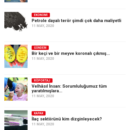
Amerika
Avustralya
EKONOMI
Petrole dayalı terör şimdi çok daha maliyetli
Tarih
11 MAY, 2020
Düşünce
Dosyalar
GÜNDEM
Bir keçi ve bir meyve koronalı çıkmış…
11 MAY, 2020
RÖPORTAJ
Velhâsıl İnsan: Sorumluluğumuz tüm
yaratılmışlara…
11 MAY, 2020
KAPAK
İlaç sektörünü kim dizginleyecek?
11 MAY, 2020