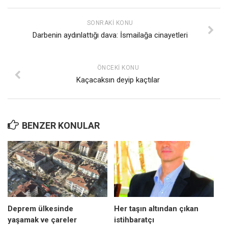
Mehmet Ali Tekin
SONRAKI KONU
Abir E. Nahas
Darbenin aydınlattığı dava: İsmailağa cinayetleri
Amina S. Jenenkovic
Bağdagül Öz
ÖNCEKI KONU
Kaçacaksın deyip kaçtılar
Esra Elönü
» Yazar arşivi
Bu Sayı
BENZER KONULAR
Tüm Sayılar
Kategoriler
Kültür Sanat
Kitap
Karisi kitap sualleri
Deprem ülkesinde
Her taşın altından çıkan
yaşamak ve çareler
istihbaratçı
7 soruda bu hafta