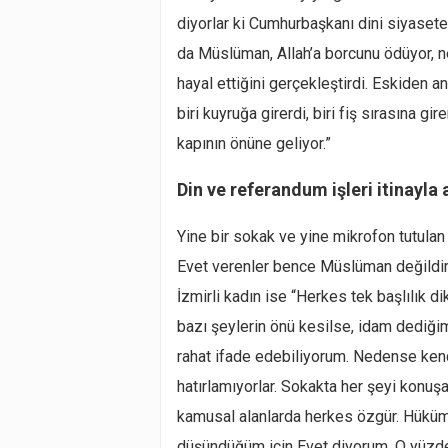
diyorlar ki Cumhurbaşkanı dini siyaset
da Müslüman, Allah’a borcunu ödüyor, n
hayal ettiğini gerçekleştirdi. Eskiden 
biri kuyruğa girerdi, biri fiş sırasına gir
kapının önüne geliyor.”
Din ve referandum işleri itinayla a
Yine bir sokak ve yine mikrofon tutulan
Evet verenler bence Müslüman değildir
İzmirli kadın ise “Herkes tek başlılık d
bazı şeylerin önü kesilse, idam dediğ
rahat ifade edebiliyorum. Nedense kend
hatırlamıyorlar. Sokakta her şeyi konu
kamusal alanlarda herkes özgür. Hüküm
düşündüğüm için Evet diyorum. O yüzde