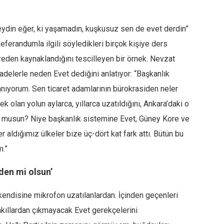
ydin eğer, ki yaşamadın, kuşkusuz sen de evet derdin”
ferandumla ilgili söyledikleri birçok kişiye ders
ereden kaynaklandığını tescilleyen bir örnek. Nevzat
adelerle neden Evet dediğini anlatıyor: “Başkanlık
nıyorum. Sen ticaret adamlarının bürokrasiden neler
 olan yolun aylarca, yıllarca uzatıldığını, Ankara’daki o
iyor musun? Niye başkanlık sistemine Evet, Güney Kore ve
er aldığımız ülkeler bize üç-dört kat fark attı. Bütün bu
m.”
den mi olsun’
ndisine mikrofon uzatılanlardan. İçinden geçenleri
ıllardan çıkmayacak Evet gerekçelerini