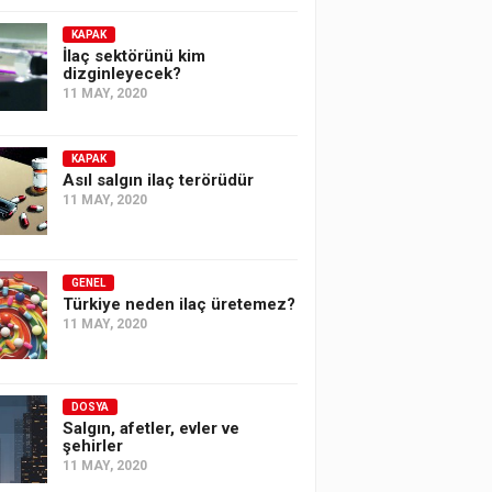
KAPAK
İlaç sektörünü kim
dizginleyecek?
11 MAY, 2020
KAPAK
Asıl salgın ilaç terörüdür
11 MAY, 2020
GENEL
Türkiye neden ilaç üretemez?
11 MAY, 2020
DOSYA
Salgın, afetler, evler ve
şehirler
11 MAY, 2020