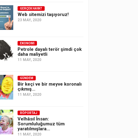
GERÇEK HAYAT
Web sitemizi taşıyoruz!
23 MAY, 2020
EKONOMI
Petrole dayalı terör şimdi çok
daha maliyetli
11 MAY, 2020
GÜNDEM
Bir keçi ve bir meyve koronalı
çıkmış…
11 MAY, 2020
RÖPORTAJ
Velhâsıl İnsan:
Sorumluluğumuz tüm
yaratılmışlara…
11 MAY, 2020