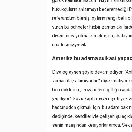
gerek kalmadı. Bazen “Hayır”ı anlatırken
hukukçuların anlatmayı beceremediği Ev
referandum bitmiş, oyların rengi belli
vuran bu sahneler hiçbir zaman akıllar
diyen amcayı ikna etmek için çabalayan 
unutturamayacak.
Amerika bu adama suikast yapa
Diyalog aynen şöyle devam ediyor: “Anl
zaman ilaç alamıyodun” diye sıralıyor 
ben doktorum, eczanelere gittiğin anda 15
yapılıyor.” Sözü kaptırmaya niyeti yok
hastaneden çıkmak için, bu adam bak n
dediğinde, kendileriyle çelişen şu açık
senin maaşından kesiyorlar amca. Sekse