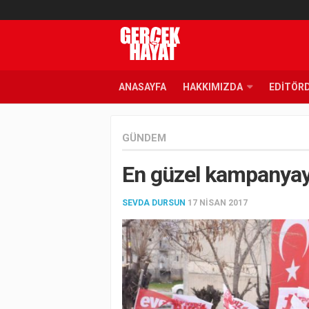
ANASAYFA
HAKKIMIZDA
EDITÖR
GÜNDEM
En güzel kampanyayı
SEVDA DURSUN
17 NISAN 2017