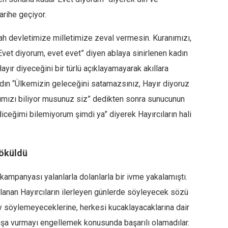
tarihe geçiyor.
lah devletimize milletimize zeval vermesin. Kuranımızı,
Evet diyorum, evet evet” diyen ablaya sinirlenen kadın
yır diyeceğini bir türlü açıklayamayarak akıllara
adın “Ülkemizin geleceğini satamazsınız, Hayır diyoruz
ığımızı biliyor musunuz siz” dedikten sonra sunucunun
ceğimi bilemiyorum şimdi ya” diyerek Hayırcıların hali
döküldü
ampanyası yalanlarla dolanlarla bir ivme yakalamıştı.
lanan Hayırcıların ilerleyen günlerde söyleyecek sözü
şey söylemeyeceklerine, herkesi kucaklayacaklarına dair
ı dışa vurmayı engellemek konusunda başarılı olamadılar.