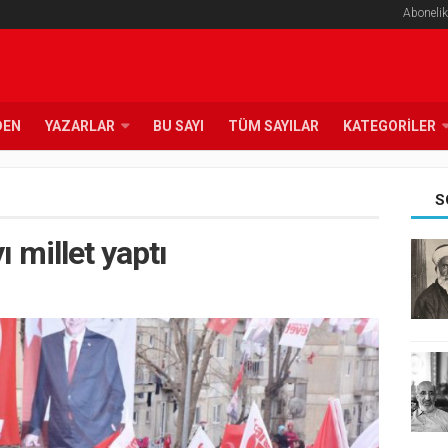
Abonelik
DEN
YAZARLAR
BU SAYI
TÜM SAYILAR
KATEGORILER
S
 millet yaptı