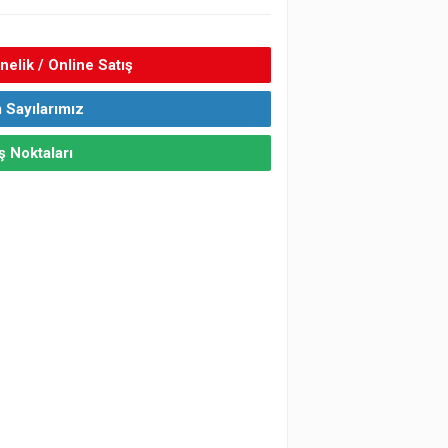
elik / Online Satış
 Sayılarımız
ş Noktaları