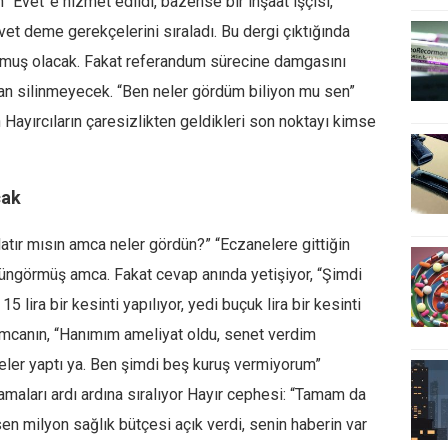
 “Evet”e hizmet edildi, bazense bir inşaat işçisi,
et deme gerekçelerini sıraladı. Bu dergi çıktığında
 olmuş olacak. Fakat referandum sürecine damgasını
dan silinmeyecek. “Ben neler gördüm biliyon mu sen”
Hayırcıların çaresizlikten geldikleri son noktayı kimse
cak
atır mısın amca neler gördün?” “Eczanelere gittiğin
güngörmüş amca. Fakat cevap anında yetişiyor, “Şimdi
 lira bir kesinti yapılıyor, yedi buçuk lira bir kesinti
 amcanın, “Hanımım ameliyat oldu, senet verdim
eler yaptı ya. Ben şimdi beş kuruş vermiyorum”
lamaları ardı ardına sıralıyor Hayır cephesi: “Tamam da
n milyon sağlık bütçesi açık verdi, senin haberin var