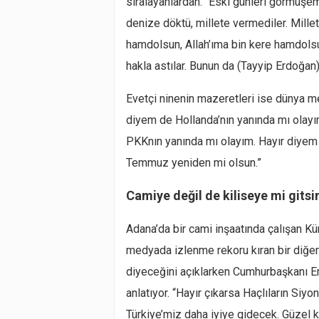
sıralayanlardan. “Eski günleri görmüşe
denize döktü, millete vermediler. Millet 
hamdolsun, Allah’ıma bin kere hamdols
hakla astılar. Bunun da (Tayyip Erdoğan)
Evetçi ninenin mazeretleri ise dünya mese
diyem de Hollanda’nın yanında mı olayı
PKKnın yanında mı olayım. Hayır diyem
Temmuz yeniden mi olsun.”
Camiye değil de kiliseye mi gitsi
Adana’da bir cami inşaatında çalışan K
medyada izlenme rekoru kıran bir diğer 
diyeceğini açıklarken Cumhurbaşkanı Er
anlatıyor. “Hayır çıkarsa Haçlıların Siy
Türkiye’miz daha iyiye gidecek. Güzel k