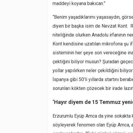
maddeyi koyana bakıcan.”
“Benim yaşadıklarımı yaşasaydın, görse
diyen bir başka isim de Nevzat Kont. Re
niteliğinde olurken Anadolu irfanının n
Kont kendisine uzatılan mikrofona şu if
sisteminin her şeye son vereceğine ina
çektiğini biliyor musun? Şuradan geçecek
yollar yapılırken neler çekildiğini bil
İspanya gibi 50’li yıllarda startını berab
sorunları kökten çözecek bir irade lazı
‘Hayır diyem de 15 Temmuz yeni
Erzurumlu Eyüp Amca da yine sokakta ke
söyleyerek fenomen olan Eyüp Amca, ak