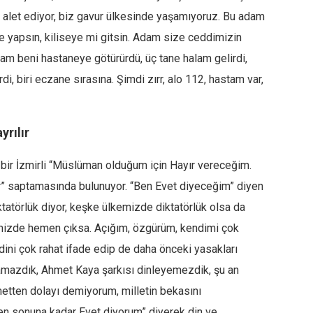
e alet ediyor, biz gavur ülkesinde yaşamıyoruz. Bu adam
e yapsın, kiliseye mi gitsin. Adam size ceddimizin
anam beni hastaneye götürürdü, üç tane halam gelirdi,
erdi, biri eczane sırasına. Şimdi zırr, alo 112, hastam var,
yrılır
 bir İzmirli “Müslüman olduğum için Hayır vereceğim.
” saptamasında bulunuyor. “Ben Evet diyeceğim” diyen
iktatörlük diyor, keşke ülkemizde diktatörlük olsa da
imizde hemen çıksa. Açığım, özgürüm, kendimi çok
ini çok rahat ifade edip de daha önceki yasakları
şamazdık, Ahmet Kaya şarkısı dinleyemezdik, şu an
etten dolayı demiyorum, milletin bekasını
n sonuna kadar Evet diyorum” diyerek din ve