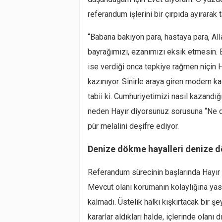
referandum işlerini bir çırpıda ayırarak 
“Babana bakıyon para, hastaya para, Al
bayrağımızı, ezanımızı eksik etmesin. 
ise verdiği onca tepkiye rağmen niçin Ha
kazınıyor. Sinirle araya giren modern k
tabii ki. Cumhuriyetimizi nasıl kazand
neden Hayır diyorsunuz sorusuna “Ne di
pür melalini deşifre ediyor.
Denize dökme hayalleri denize 
Referandum sürecinin başlarında Hayır k
Mevcut olanı korumanın kolaylığına yas
kalmadı. Üstelik halkı kışkırtacak bir 
kararlar aldıkları halde, içlerinde olan