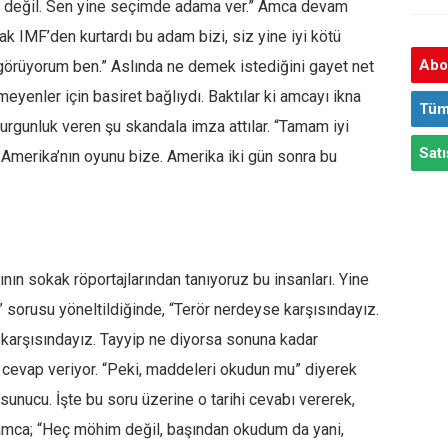
 değil. Sen yine seçimde adama ver.” Amca devam
ak IMF’den kurtardı bu adam bizi, siz yine iyi kötü
Abon
ı görüyorum ben.” Aslında ne demek istediğini gayet net
eyenler için basiret bağlıydı. Baktılar ki amcayı ikna
Tüm
durgunluk veren şu skandala imza attılar. “Tamam iyi
Satı
Amerika’nın oyunu bize. Amerika iki gün sonra bu
nın sokak röportajlarından tanıyoruz bu insanları. Yine
 sorusu yöneltildiğinde, “Terör nerdeyse karşısındayız.
karşısındayız. Tayyip ne diyorsa sonuna kadar
 cevap veriyor. “Peki, maddeleri okudun mu” diyerek
sunucu. İşte bu soru üzerine o tarihi cevabı vererek,
 amca; “Heç möhim değil, başından okudum da yani,