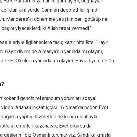
m, Halk Partisi’nin zamanını görmüşem, buğdayları
açlıktan kırılıyordu. Camileri depo ettiler, şimdi
un. Menderes’in dönemine yetiştim ben, götürüp ne
 başını yiyeceklerdi ki Allah fırsat vermedi.”
leleriyle ilgilenenlere taş çıkartır nitelikte: “Hayır
m. Hayır diyem de Almanya’nın yanında mı olayım,
 de FETÖ’cülerin yanında mı olayım. Hayır diyem de 15
n?
ürt kökenli gencin referandum yorumları sosyal
video. Adanalı inşaat işçisi 16 Nisan’da neden Evet
doğan’ın yaptığı hizmetleri de kendi üslubuyla
onistlerin emelleri kazanacak, Evet çıkarsa da
ardeşlerim, biz Osmanlı torunlarıyız. Şimdi kalkmışlar