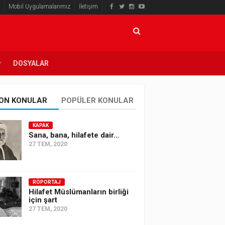
Mobil Uygulamalarımız
İletişim
DOSYALAR
ON KONULAR
POPÜLER KONULAR
KAPAK
Sana, bana, hilafete dair…
27 TEM, 2020
RÖPORTAJ
Hilafet Müslümanların birliği
için şart
27 TEM, 2020