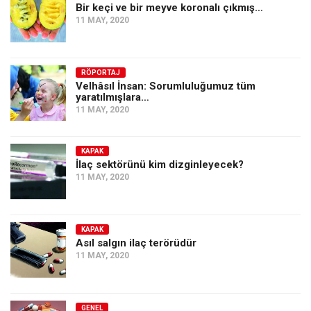
Bir keçi ve bir meyve koronalı çıkmış…
11 MAY, 2020
RÖPORTAJ
Velhâsıl İnsan: Sorumluluğumuz tüm
yaratılmışlara…
11 MAY, 2020
KAPAK
İlaç sektörünü kim dizginleyecek?
11 MAY, 2020
KAPAK
Asıl salgın ilaç terörüdür
11 MAY, 2020
GENEL