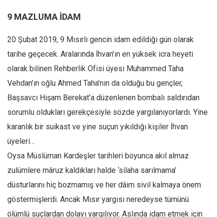
Amerika
9 MAZLUMA İDAM
Avustralya
Tarih
20 Şubat 2019, 9 Mısırlı gencin idam edildiği gün olarak
Düşünce
tarihe geçecek. Aralarında İhvan’ın en yüksek icra heyeti
Dosyalar
olarak bilinen Rehberlik Ofisi üyesi Muhammed Taha
Vehdan’ın oğlu Ahmed Taha’nın da olduğu bu gençler,
Başsavcı Hişam Berekat’a düzenlenen bombalı saldırıdan
sorumlu oldukları gerekçesiyle sözde yargılanıyorlardı. Yine
karanlık bir suikast ve yine suçun yıkıldığı kişiler İhvan
üyeleri…
Oysa Müslüman Kardeşler tarihleri boyunca akıl almaz
zulümlere mâruz kaldıkları halde ‘silaha sarılmama’
düsturlarını hiç bozmamış ve her dâim sivil kalmaya önem
göstermişlerdi. Ancak Mısır yargısı neredeyse tümünü
ölümlü suçlardan dolayı yargılıyor. Aslında idam etmek için