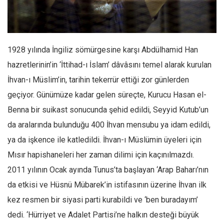
Facebook
Instagram
YouTube
1928 yılında İngiliz sömürgesine karşı Abdülhamid Han
Editörden
hazretlerinin’in ‘İttihad-ı İslam’ dâvâsını temel alarak kurulan
Yazarlar
İhvan-ı Müslim’in, tarihin tekerrür ettiği zor günlerden
Kemal Özer
geçiyor. Günümüze kadar gelen süreçte, Kurucu Hasan el-
Mahmut Toptaş
Benna bir suikast sonucunda şehid edildi, Seyyid Kutub’un
Yvonne Ridley
da aralarında bulunduğu 400 İhvan mensubu ya idam edildi,
ya da işkence ile katledildi. İhvan-ı Müslümin üyeleri için
Barış Tarımcıoğlu
Mısır hapishaneleri her zaman dilimi için kaçınılmazdı.
Ömer Kayani
2011 yılının Ocak ayında Tunus’ta başlayan ‘Arap Baharı’nın
Yusuf Armağan
da etkisi ve Hüsnü Mübarek’in istifasının üzerine İhvan ilk
Hasanali Yıldırım
kez resmen bir siyasi parti kurabildi ve ‘ben buradayım’
Leyla Şerif Emin
dedi. ‘Hürriyet ve Adalet Partisi’ne halkın desteği büyük
Selçuk Türkyılmaz