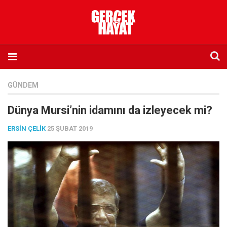
Anasayfa
GÜNDEM
Hakkımızda
Dünya Mursi’nin idamını da izleyecek mi?
Künye
ERSIN ÇELIK
25 ŞUBAT 2019
İletişim
Abone olmak istiyorum
Satış noktası listesi
Eksik sayıların temini
Sosyal Medya
Twitter