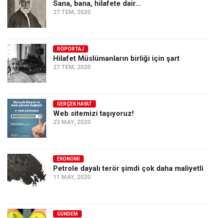
Sana, bana, hilafete dair…
27 TEM, 2020
RÖPORTAJ
Hilafet Müslümanların birliği için şart
27 TEM, 2020
GERÇEK HAYAT
Web sitemizi taşıyoruz!
23 MAY, 2020
EKONOMI
Petrole dayalı terör şimdi çok daha maliyetli
11 MAY, 2020
GÜNDEM