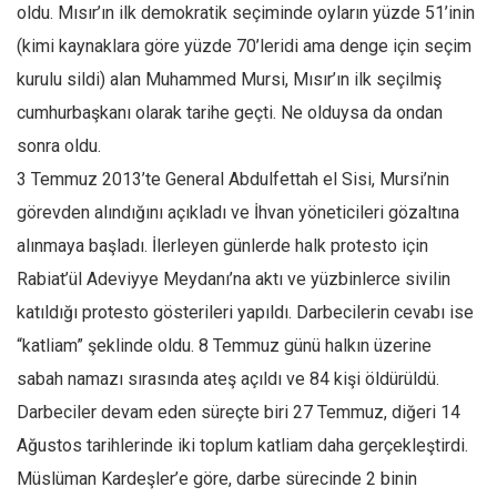
oldu. Mısır’ın ilk demokratik seçiminde oyların yüzde 51’inin
Mehmet Ali Tekin
(kimi kaynaklara göre yüzde 70’leridi ama denge için seçim
Abir E. Nahas
kurulu sildi) alan Muhammed Mursi, Mısır’ın ilk seçilmiş
Amina S. Jenenkovic
cumhurbaşkanı olarak tarihe geçti. Ne olduysa da ondan
Bağdagül Öz
sonra oldu.
3 Temmuz 2013’te General Abdulfettah el Sisi, Mursi’nin
Esra Elönü
görevden alındığını açıkladı ve İhvan yöneticileri gözaltına
» Yazar arşivi
alınmaya başladı. İlerleyen günlerde halk protesto için
Bu Sayı
Rabiat’ül Adeviyye Meydanı’na aktı ve yüzbinlerce sivilin
Tüm Sayılar
katıldığı protesto gösterileri yapıldı. Darbecilerin cevabı ise
Kategoriler
“katliam” şeklinde oldu. 8 Temmuz günü halkın üzerine
Kültür Sanat
sabah namazı sırasında ateş açıldı ve 84 kişi öldürüldü.
Darbeciler devam eden süreçte biri 27 Temmuz, diğeri 14
Kitap
Ağustos tarihlerinde iki toplum katliam daha gerçekleştirdi.
Karisi kitap sualleri
Müslüman Kardeşler’e göre, darbe sürecinde 2 binin
7 soruda bu hafta