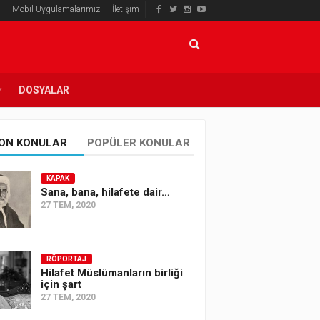
Mobil Uygulamalarımız
İletişim
DOSYALAR
ON KONULAR
POPÜLER KONULAR
KAPAK
Sana, bana, hilafete dair…
27 TEM, 2020
RÖPORTAJ
Hilafet Müslümanların birliği
için şart
27 TEM, 2020