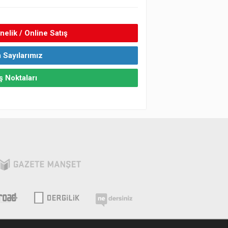
elik / Online Satış
 Sayılarımız
ş Noktaları