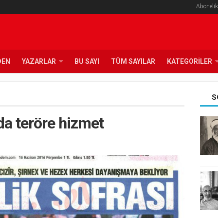
Abonelik
DEN
YAZARLAR
BU SAYI
TÜM SAYILAR
KATEGORILER
S
da teröre hizmet