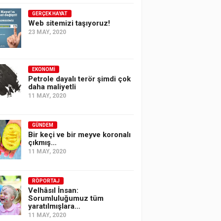
GERÇEK HAYAT
Web sitemizi taşıyoruz!
23 MAY, 2020
EKONOMI
Petrole dayalı terör şimdi çok
daha maliyetli
11 MAY, 2020
GÜNDEM
Bir keçi ve bir meyve koronalı
çıkmış…
11 MAY, 2020
RÖPORTAJ
Velhâsıl İnsan:
Sorumluluğumuz tüm
yaratılmışlara…
11 MAY, 2020