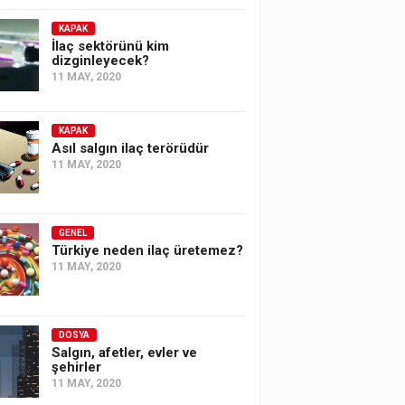
KAPAK
İlaç sektörünü kim
dizginleyecek?
11 MAY, 2020
KAPAK
Asıl salgın ilaç terörüdür
11 MAY, 2020
GENEL
Türkiye neden ilaç üretemez?
11 MAY, 2020
DOSYA
Salgın, afetler, evler ve
şehirler
11 MAY, 2020