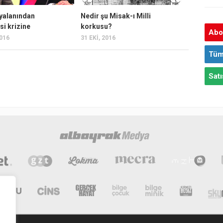
 yalanından
Nedir şu Misak-ı Milli
si krizine
korkusu?
Abon
2016
31 EKI, 2016
Tüm
Satı