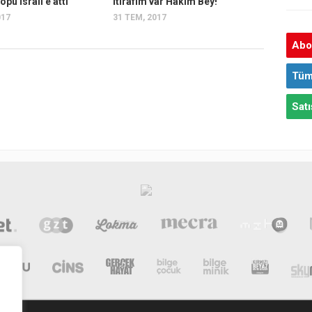
pu İsrail’e attı
İtirafım var Hakim Bey!
017
31 TEM, 2017
Abon
Tüm
Satı