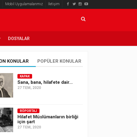
Mobil Uygulamalarımız
İletişim
DOSYALAR
ON KONULAR
POPÜLER KONULAR
KAPAK
Sana, bana, hilafete dair…
27 TEM, 2020
RÖPORTAJ
Hilafet Müslümanların birliği
için şart
27 TEM, 2020