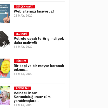
GERÇEK HAYAT
Web sitemizi taşıyoruz!
23 MAY, 2020
EKONOMI
Petrole dayalı terör şimdi çok
daha maliyetli
11 MAY, 2020
GÜNDEM
Bir keçi ve bir meyve koronalı
çıkmış…
11 MAY, 2020
RÖPORTAJ
Velhâsıl İnsan:
Sorumluluğumuz tüm
yaratılmışlara…
11 MAY, 2020