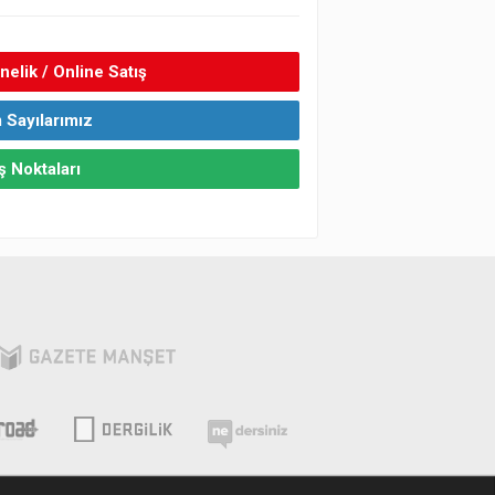
elik / Online Satış
 Sayılarımız
ş Noktaları