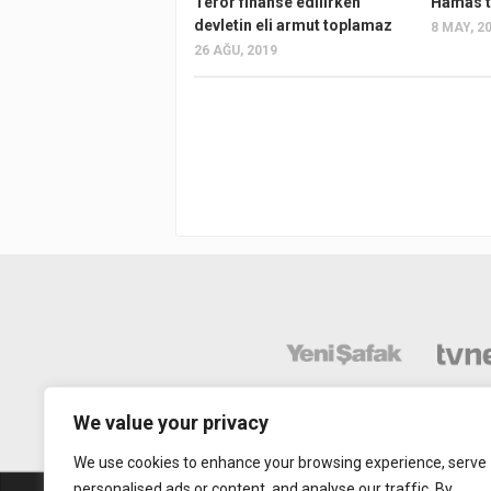
Terör finanse edilirken
Hamas to
devletin eli armut toplamaz
8 MAY, 2
26 AĞU, 2019
We value your privacy
We use cookies to enhance your browsing experience, serve
personalised ads or content, and analyse our traffic. By