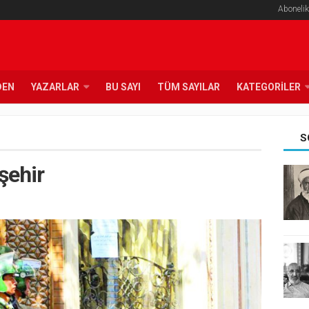
Abonelik
DEN
YAZARLAR
BU SAYI
TÜM SAYILAR
KATEGORILER
S
şehir