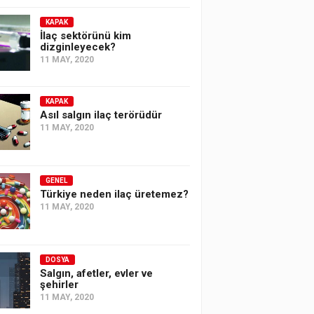
KAPAK
İlaç sektörünü kim
dizginleyecek?
11 MAY, 2020
KAPAK
Asıl salgın ilaç terörüdür
11 MAY, 2020
GENEL
Türkiye neden ilaç üretemez?
11 MAY, 2020
DOSYA
Salgın, afetler, evler ve
şehirler
11 MAY, 2020