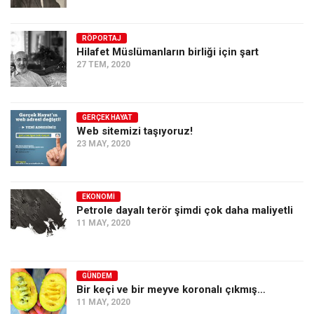
Amerika
Avustralya
RÖPORTAJ
Tarih
Hilafet Müslümanların birliği için şart
27 TEM, 2020
Düşünce
Dosyalar
GERÇEK HAYAT
Web sitemizi taşıyoruz!
23 MAY, 2020
EKONOMI
Petrole dayalı terör şimdi çok daha maliyetli
11 MAY, 2020
GÜNDEM
Bir keçi ve bir meyve koronalı çıkmış…
11 MAY, 2020