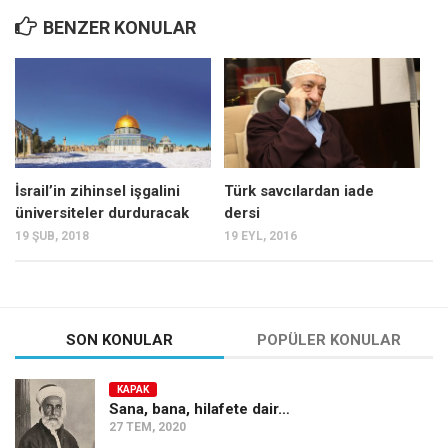
Ekonomi
BENZER KONULAR
Spor
Manzara
Sağlık
Gıda-Beslenme
Hayat
İsrail’in zihinsel işgalini
Türk savcılardan iade
üniversiteler durduracak
dersi
Türkiye
19 ŞUB, 2018
19 EYL, 2016
Siyaset
Dünya
Avrupa
SON KONULAR
POPÜLER KONULAR
Asya
Afrika
KAPAK
Sana, bana, hilafete dair…
İslam Dünyası
27 TEM, 2020