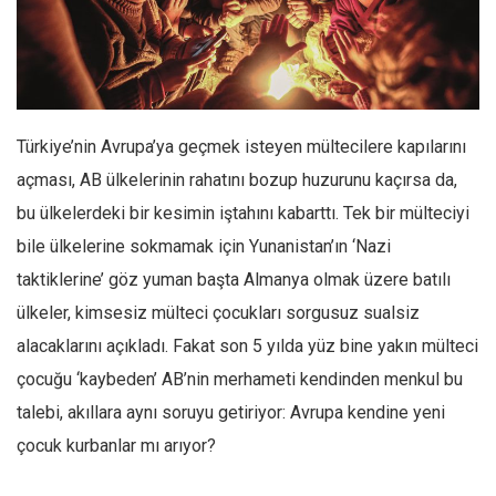
Facebook
Instagram
YouTube
Editörden
Türkiye’nin Avrupa’ya geçmek isteyen mültecilere kapılarını
Yazarlar
açması, AB ülkelerinin rahatını bozup huzurunu kaçırsa da,
Kemal Özer
bu ülkelerdeki bir kesimin iştahını kabarttı. Tek bir mülteciyi
Mahmut Toptaş
bile ülkelerine sokmamak için Yunanistan’ın ‘Nazi
Yvonne Ridley
taktiklerine’ göz yuman başta Almanya olmak üzere batılı
Barış Tarımcıoğlu
ülkeler, kimsesiz mülteci çocukları sorgusuz sualsiz
alacaklarını açıkladı. Fakat son 5 yılda yüz bine yakın mülteci
Ömer Kayani
çocuğu ‘kaybeden’ AB’nin merhameti kendinden menkul bu
Yusuf Armağan
talebi, akıllara aynı soruyu getiriyor: Avrupa kendine yeni
Hasanali Yıldırım
çocuk kurbanlar mı arıyor?
Leyla Şerif Emin
Selçuk Türkyılmaz