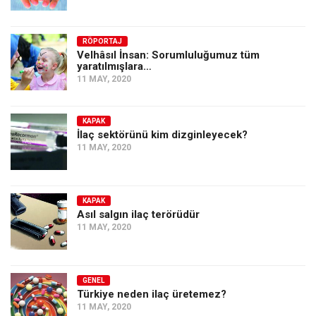
RÖPORTAJ
Velhâsıl İnsan: Sorumluluğumuz tüm
yaratılmışlara…
11 MAY, 2020
KAPAK
İlaç sektörünü kim dizginleyecek?
11 MAY, 2020
KAPAK
Asıl salgın ilaç terörüdür
11 MAY, 2020
GENEL
Türkiye neden ilaç üretemez?
11 MAY, 2020