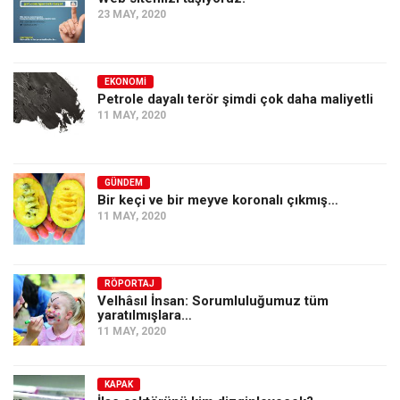
23 MAY, 2020
EKONOMI
Petrole dayalı terör şimdi çok daha maliyetli
11 MAY, 2020
GÜNDEM
Bir keçi ve bir meyve koronalı çıkmış…
11 MAY, 2020
RÖPORTAJ
Velhâsıl İnsan: Sorumluluğumuz tüm
yaratılmışlara…
11 MAY, 2020
KAPAK