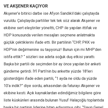
VE AKŞENER KAÇIYOR
Akşener’e bitirici darbe ise Afyon Sandıklı’daki çalıştayda
vuruldu. Çalıştayda partililer tek tek söz alarak Akşener ve
ekibine sert eleştiriler yöneltti, CHP ile yapılan ittifak ve
HDP konusunda verilen mesajları seçmene anlatmakta
güçlük çektiklerini ifade etti. Bir partilinin “CHP, PKK ve
HDP’nin değirmenine su taşıyoruz! Bunun için mi MHP’den
istifa ettik? “ sözleri ise adeta soğuk duş etkisi yarattı.
Başka bir partili de seçimden bir ay önce yapılan bir anketi
gündeme getirdi. İYİ Parti’nin bu ankette yüzde 18’leri
gösterdiğini ifade eden partili, “1 ayda ne oldu da yüzde
10’a indik?” diye sordu; arkasından da faturayı Akşener ve
ekibine kesti. Açık kaynaklardan edindiğimiz bilgilere göre
liste küskünleri arasında bulunan Yusuf Halaçoğlu toplantıda
başka bir partinin liderine hitap ediyormuş gibi, “Sayın Genel