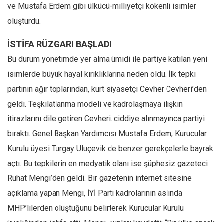
Amerika
ve Mustafa Erdem gibi ülkücü-milliyetçi kökenli isimler
Avustralya
oluşturdu.
Tarih
İSTİFA RÜZGARI BAŞLADI
Düşünce
Bu durum yönetimde yer alma ümidi ile partiye katılan yeni
Dosyalar
isimlerde büyük hayal kırıklıklarına neden oldu. İlk tepki
partinin ağır toplarından, kurt siyasetçi Cevher Cevheri’den
geldi. Teşkilatlanma modeli ve kadrolaşmaya ilişkin
itirazlarını dile getiren Cevheri, ciddiye alınmayınca partiyi
bıraktı. Genel Başkan Yardımcısı Mustafa Erdem, Kurucular
Kurulu üyesi Turgay Uluçevik de benzer gerekçelerle bayrak
açtı. Bu tepkilerin en medyatik olanı ise şüphesiz gazeteci
Ruhat Mengi’den geldi. Bir gazetenin internet sitesine
açıklama yapan Mengi, İYİ Parti kadrolarının aslında
MHP’lilerden oluştuğunu belirterek Kurucular Kurulu