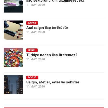
İlaç sektörünü kim dizginleyecek?
11 MAY, 2020
KAPAK
Asıl salgın ilaç terörüdür
11 MAY, 2020
GENEL
Türkiye neden ilaç üretemez?
11 MAY, 2020
DOSYA
Salgın, afetler, evler ve şehirler
11 MAY, 2020