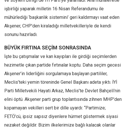
ve söylem birliği de İYİ Parti’ye yaramadı. Ana muhalefetle
işbirliği yaparak milletin 16 Nisan Referandumu ile
mühürlediği ‘başkanlık sistemini’ geri kaldırmayı vaat eden
Akşener, CHP’den kiraladığı milletvekilleriyle de kendi
sonunu hazırladı.
BÜYÜK FIRTINA SEÇİM SONRASINDA
İşte bu çatışmalar ve kan kayıpları ile girdiği seçimlerden
hezimetle çıkan partide fırtınalar koptu. Daha seçim gecesi
Akşener’in liderliğini sorgulamaya başlayan partililer,
Meclis’teki yemin töreninde Genel Başkanı adeta yıktı. İYİ
Parti Milletvekili Hayati Arkaz, Meclis’te Devlet Bahçeli’nin
elini öptü. Akşener parti grup toplantısında zihnen MHP’den
kopamayan vekilleri sert bir dille uyardı: “Partimize;
FETÖ’cü, ipsiz sapsız diyenlere hürmet göstermek siyasi
nezaket değildir. Bizim ilkelerimize bağlı kalacak olanlar