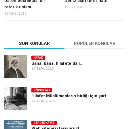
Darbe destekçisi bir
Deniz aşırı terör hattı
retorik ustası
17 EKI, 2017
26 HAZ, 2017
SON KONULAR
POPÜLER KONULAR
KAPAK
Sana, bana, hilafete dair…
27 TEM, 2020
RÖPORTAJ
Hilafet Müslümanların birliği için şart
27 TEM, 2020
GERÇEK HAYAT
Web sitemizi taşıyoruz!