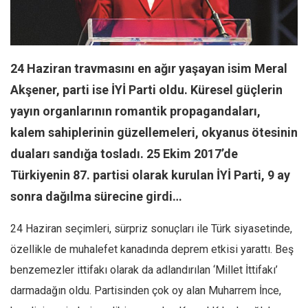
Facebook
Instagram
YouTube
24 Haziran travmasını en ağır yaşayan isim Meral
Editörden
Akşener, parti ise İYİ Parti oldu. Küresel güçlerin
Yazarlar
yayın organlarının romantik propagandaları,
Kemal Özer
kalem sahiplerinin güzellemeleri, okyanus ötesinin
Mahmut Toptaş
duaları sandığa tosladı. 25 Ekim 2017’de
Yvonne Ridley
Türkiyenin 87. partisi olarak kurulan İYİ Parti, 9 ay
Barış Tarımcıoğlu
sonra dağılma sürecine girdi…
Ömer Kayani
24 Haziran seçimleri, sürpriz sonuçları ile Türk siyasetinde,
Yusuf Armağan
özellikle de muhalefet kanadında deprem etkisi yarattı. Beş
Hasanali Yıldırım
benzemezler ittifakı olarak da adlandırılan ‘Millet İttifakı’
Leyla Şerif Emin
darmadağın oldu. Partisinden çok oy alan Muharrem İnce,
Selçuk Türkyılmaz