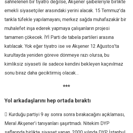
sahnelenen bir tiyatro değilse, Akşener şaibeleriyle birlikte
emekli siyasetçiler arasındaki yerini alacak. 15 Temmuz’da
tankla tüfekle yapılamayanı, merkez sağda muhafazakâr bir
muhalefet inşa ederek yapmaya çalışanların projesi
tamamen çökecek. İYİ Parti de tabela partileri arasına
katılacak. Yok eğer tiyatro ise ve Akşener 12 Ağustos’ta
kurultayda yeniden göreve dönmeye razı olursa, bu
kimliksiz siyaseti ile sadece kendini bekleyen kaçınılmaz
sonu biraz daha geciktirmiş olacak…
***
Yol arkadaşlarını hep ortada bıraktı
 Kurduğu partiyi 9 ay sonra sonra bırakacağını açıklaması,
Meral Akşener’i tanıyanları şaşırtmadı. Nitekim DYP
saflarında birlikte siyaset yapan, 2000 yılında DYP İstanbul