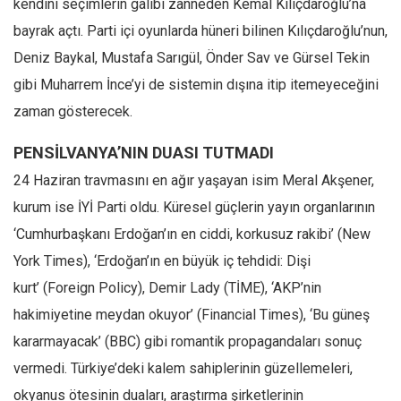
kendini seçimlerin galibi zanneden Kemal Kılıçdaroğlu’na
Mehmet Ali Tekin
bayrak açtı. Parti içi oyunlarda hüneri bilinen Kılıçdaroğlu’nun,
Deniz Baykal, Mustafa Sarıgül, Önder Sav ve Gürsel Tekin
Abir E. Nahas
gibi Muharrem İnce’yi de sistemin dışına itip itemeyeceğini
Amina S. Jenenkovic
zaman gösterecek.
Bağdagül Öz
Esra Elönü
PENSİLVANYA’NIN DUASI TUTMADI
» Yazar arşivi
24 Haziran travmasını en ağır yaşayan isim Meral Akşener,
kurum ise İYİ Parti oldu. Küresel güçlerin yayın organlarının
Bu Sayı
‘Cumhurbaşkanı Erdoğan’ın en ciddi, korkusuz rakibi’ (New
Tüm Sayılar
York Times), ‘Erdoğan’ın en büyük iç tehdidi: Dişi
Kategoriler
kurt’ (Foreign Policy), Demir Lady (TİME), ‘AKP’nin
Kültür Sanat
hakimiyetine meydan okuyor’ (Financial Times), ‘Bu güneş
Kitap
kararmayacak’ (BBC) gibi romantik propagandaları sonuç
Karisi kitap sualleri
vermedi. Türkiye’deki kalem sahiplerinin güzellemeleri,
7 soruda bu hafta
okyanus ötesinin duaları, araştırma şirketlerinin