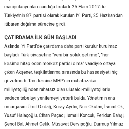
manipülasyonları sandığa tosladı. 25 Ekim 2017’de
Ekonomi
Türkiye’nin 87. partisi olarak kurulan İYİ Parti, 25 Haziran’dan
Spor
itibaren dağılma sürecine girdi.
Manzara
Sağlık
ÇATIRDAMA İLK GÜN BAŞLADI
Gıda-Beslenme
Aslında İYİ Parti’de çatırdama daha parti kurulur kurulmaz
Hayat
başladı. Türk siyasetine “yeni bir soluk getirme”, “her
kesime hitap eden merkez partisi olma” vaadiyle ortaya
Türkiye
çıkan Akşener, teşkilatlanma sırasında bu hassasiyeti hiç
Siyaset
gözetmedi. Tam tersine MHP’nin muhafazakar
Dünya
milliyetçiliğinden rahatsız olan ulusalcı-milliyetçilerle
Avrupa
sadece tabelayı yenilemeyi yeterli buldu. Yönetimin ana
Asya
omurgasını Ümit Özdağ, Koray Aydın, Nuri Okutan, İsmail Ok,
Afrika
Yusuf Halaçoğlu, Cihan Paçacı, İsmail Koncuk, Feridun Bahşi,
İslam Dünyası
Şenol Bal, Ahmet Çelik, Müsavat Dervişoğlu, Durmuş Yılmaz