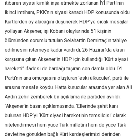
itibaren siyasi kimlik inşa etmekte zorlanan İYİ Parti’nin
ikinci imtihanı, PKK’nın siyasi kanadı HDP konusunda oldu.
Kürtlerden oy alacağını düşünerek HDP’ye sıcak mesajlar
yollayan Akşener, işi Kobani olaylarında 51 kişinin
ölümünden sorumlu tutulan Selahattin Demirtaş’ın tahliye
edilmesini istemeye kadar vardırdı. 26 Haziran’da ekran
karşısına çıkan Akşener’in HDP için kullandığı ‘Kürt siyasi
hareketi” ifadesi de bardağı taşıran son damla oldu. İYİ
Parti’nin ana omurgasını oluşturan ‘eski ülkücüler’, parti ile
arasına mesafe koydu. Hatta kurucular arasında yer alan Ali
Aydın zehir zemberek bir açıklama ile partiden ayrıldı:
“Akşener’in basın açıklamasında, ‘Ellerinde şehit kanı
bulunan HDP’yi ‘Kürt siyasi hareketinin temsilcisi’ olarak
nitelendirmesi hem yüce Türk milletini hem de yüce Türk
devletine gönülden bağlı Kürt kardeşlerimizi derinden