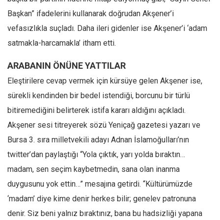
Başkan” ifadelerini kullanarak doğrudan Akşener’i
vefasızlıkla suçladı. Daha ileri gidenler ise Akşener’i ‘adam
satmakla-harcamakla’ itham etti.
ARABANIN ÖNÜNE YATTILAR
Eleştirilere cevap vermek için kürsüye gelen Akşener ise,
sürekli kendinden bir bedel istendiği, borcunu bir türlü
bitiremediğini belirterek istifa kararı aldığını açıkladı.
Akşener sesi titreyerek sözü Yeniçağ gazetesi yazarı ve
Bursa 3. sıra milletvekili adayı Adnan İslamoğulları’nın
twitter’dan paylaştığı “Yola çıktık, yarı yolda bıraktın…
madam, sen seçim kaybetmedin, sana olan inanma
duygusunu yok ettin…” mesajına getirdi. “Kültürümüzde
‘madam’ diye kime denir herkes bilir; genelev patronuna
denir. Siz beni yalnız bıraktınız, bana bu hadsizliği yapana