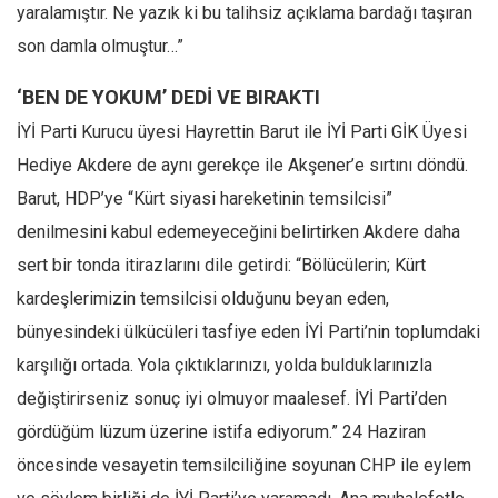
yaralamıştır. Ne yazık ki bu talihsiz açıklama bardağı taşıran
son damla olmuştur…”
‘BEN DE YOKUM’ DEDİ VE BIRAKTI
İYİ Parti Kurucu üyesi Hayrettin Barut ile İYİ Parti GİK Üyesi
Hediye Akdere de aynı gerekçe ile Akşener’e sırtını döndü.
Barut, HDP’ye “Kürt siyasi hareketinin temsilcisi”
denilmesini kabul edemeyeceğini belirtirken Akdere daha
sert bir tonda itirazlarını dile getirdi: “Bölücülerin; Kürt
kardeşlerimizin temsilcisi olduğunu beyan eden,
bünyesindeki ülkücüleri tasfiye eden İYİ Parti’nin toplumdaki
karşılığı ortada. Yola çıktıklarınızı, yolda bulduklarınızla
değiştirirseniz sonuç iyi olmuyor maalesef. İYİ Parti’den
gördüğüm lüzum üzerine istifa ediyorum.” 24 Haziran
öncesinde vesayetin temsilciliğine soyunan CHP ile eylem