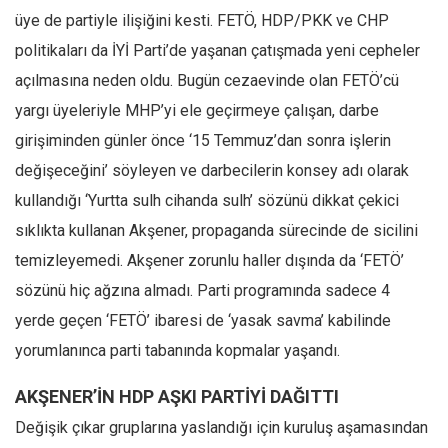
üye de partiyle ilişiğini kesti. FETÖ, HDP/PKK ve CHP
politikaları da İYİ Parti’de yaşanan çatışmada yeni cepheler
açılmasına neden oldu. Bugün cezaevinde olan FETÖ’cü
yargı üyeleriyle MHP’yi ele geçirmeye çalışan, darbe
girişiminden günler önce ‘15 Temmuz’dan sonra işlerin
değişeceğini’ söyleyen ve darbecilerin konsey adı olarak
kullandığı ‘Yurtta sulh cihanda sulh’ sözünü dikkat çekici
sıklıkta kullanan Akşener, propaganda sürecinde de sicilini
temizleyemedi. Akşener zorunlu haller dışında da ‘FETÖ’
sözünü hiç ağzına almadı. Parti programında sadece 4
yerde geçen ‘FETÖ’ ibaresi de ‘yasak savma’ kabilinde
yorumlanınca parti tabanında kopmalar yaşandı.
AKŞENER’İN HDP AŞKI PARTİYİ DAĞITTI
Değişik çıkar gruplarına yaslandığı için kuruluş aşamasından