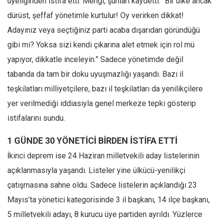
üyeliğinden istifa etti. Mengi, şunları kaydetti: “Bir ülke ancak
dürüst, şeffaf yönetimle kurtulur! Oy verirken dikkat!
Adayınız veya seçtiğiniz parti acaba dışarıdan göründüğü
gibi mi? Yoksa sizi kendi çıkarına alet etmek için rol mü
yapıyor, dikkatle inceleyin.” Sadece yönetimde değil
tabanda da tam bir doku uyuşmazlığı yaşandı. Bazı il
teşkilatları milliyetçilere, bazı il teşkilatları da yenilikçilere
yer verilmediği iddiasıyla genel merkeze tepki gösterip
istifalarını sundu.
1 GÜNDE 30 YÖNETİCİ BİRDEN İSTİFA ETTİ
İkinci deprem ise 24 Haziran milletvekili aday listelerinin
açıklanmasıyla yaşandı. Listeler yine ülkücü-yenilikçi
çatışmasına sahne oldu. Sadece listelerin açıklandığı 23
Mayıs’ta yönetici kategorisinde 3 il başkanı, 14 ilçe başkanı,
5 milletvekili adayı, 8 kurucu üye partiden ayrıldı. Yüzlerce