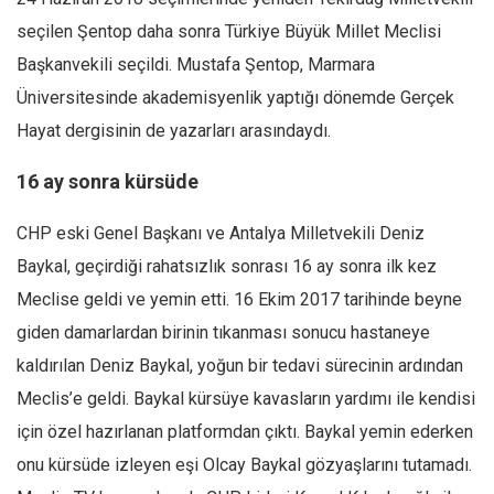
seçilen Şentop daha sonra Türkiye Büyük Millet Meclisi
Mehmet Ali Tekin
Başkanvekili seçildi. Mustafa Şentop, Marmara
Abir E. Nahas
Üniversitesinde akademisyenlik yaptığı dönemde Gerçek
Amina S. Jenenkovic
Hayat dergisinin de yazarları arasındaydı.
Bağdagül Öz
16 ay sonra kürsüde
Esra Elönü
» Yazar arşivi
CHP eski Genel Başkanı ve Antalya Milletvekili Deniz
Bu Sayı
Baykal, geçirdiği rahatsızlık sonrası 16 ay sonra ilk kez
Tüm Sayılar
Meclise geldi ve yemin etti. 16 Ekim 2017 tarihinde beyne
giden damarlardan birinin tıkanması sonucu hastaneye
Kategoriler
kaldırılan Deniz Baykal, yoğun bir tedavi sürecinin ardından
Kültür Sanat
Meclis’e geldi. Baykal kürsüye kavasların yardımı ile kendisi
Kitap
için özel hazırlanan platformdan çıktı. Baykal yemin ederken
Karisi kitap sualleri
onu kürsüde izleyen eşi Olcay Baykal gözyaşlarını tutamadı.
7 soruda bu hafta