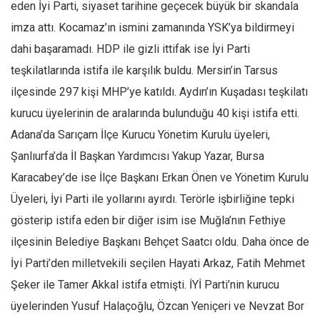
Amerika
eden İyi Parti, siyaset tarihine geçecek büyük bir skandala
imza attı. Kocamaz’ın ismini zamanında YSK’ya bildirmeyi
Avustralya
dahi başaramadı. HDP ile gizli ittifak ise İyi Parti
Tarih
teşkilatlarında istifa ile karşılık buldu. Mersin’in Tarsus
Düşünce
ilçesinde 297 kişi MHP’ye katıldı. Aydın’ın Kuşadası teşkilatı
Dosyalar
kurucu üyelerinin de aralarında bulunduğu 40 kişi istifa etti.
Adana’da Sarıçam İlçe Kurucu Yönetim Kurulu üyeleri,
Şanlıurfa’da İl Başkan Yardımcısı Yakup Yazar, Bursa
Karacabey’de ise İlçe Başkanı Erkan Önen ve Yönetim Kurulu
Üyeleri, İyi Parti ile yollarını ayırdı. Terörle işbirliğine tepki
gösterip istifa eden bir diğer isim ise Muğla’nın Fethiye
ilçesinin Belediye Başkanı Behçet Saatcı oldu. Daha önce de
İyi Parti’den milletvekili seçilen Hayati Arkaz, Fatih Mehmet
Şeker ile Tamer Akkal istifa etmişti. İYİ Parti’nin kurucu
üyelerinden Yusuf Halaçoğlu, Özcan Yeniçeri ve Nevzat Bor