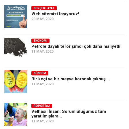
GERÇEK HAYAT
Web sitemizi taşıyoruz!
23 MAY, 2020
EKONOMI
Petrole dayalı terör şimdi çok daha maliyetli
11 MAY, 2020
GÜNDEM
Bir keçi ve bir meyve koronalı çıkmış…
11 MAY, 2020
RÖPORTAJ
Velhâsıl İnsan: Sorumluluğumuz tüm
yaratılmışlara…
11 MAY, 2020