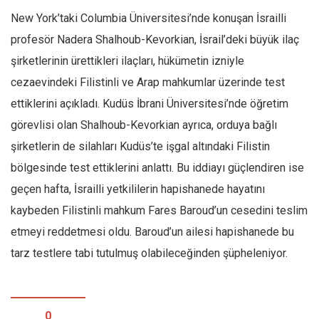
New York’taki Columbia Üniversitesi’nde konuşan İsrailli
profesör Nadera Shalhoub-Kevorkian, İsrail’deki büyük ilaç
şirketlerinin ürettikleri ilaçları, hükümetin izniyle
cezaevindeki Filistinli ve Arap mahkumlar üzerinde test
ettiklerini açıkladı. Kudüs İbrani Üniversitesi’nde öğretim
görevlisi olan Shalhoub-Kevorkian ayrıca, orduya bağlı
şirketlerin de silahları Kudüs’te işgal altındaki Filistin
bölgesinde test ettiklerini anlattı. Bu iddiayı güçlendiren ise
geçen hafta, İsrailli yetkililerin hapishanede hayatını
kaybeden Filistinli mahkum Fares Baroud’un cesedini teslim
etmeyi reddetmesi oldu. Baroud’un ailesi hapishanede bu
tarz testlere tabi tutulmuş olabileceğinden şüpheleniyor.
0