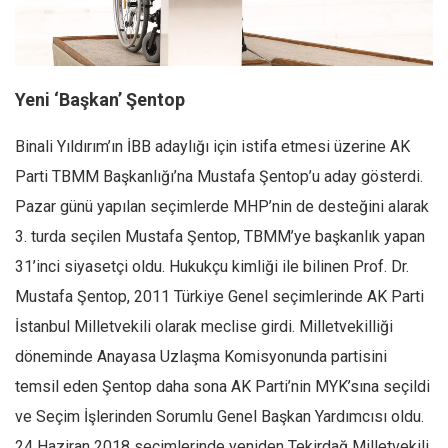
Facebook
Instagram
YouTube
Yeni ‘Başkan’ Şentop
Editörden
Binali Yıldırım’ın İBB adaylığı için istifa etmesi üzerine AK
Yazarlar
Parti TBMM Başkanlığı’na Mustafa Şentop’u aday gösterdi.
Kemal Özer
Pazar günü yapılan seçimlerde MHP’nin de desteğini alarak
Mahmut Toptaş
3. turda seçilen Mustafa Şentop, TBMM’ye başkanlık yapan
Yvonne Ridley
31’inci siyasetçi oldu. Hukukçu kimliği ile bilinen Prof. Dr.
Barış Tarımcıoğlu
Mustafa Şentop, 2011 Türkiye Genel seçimlerinde AK Parti
Ömer Kayani
İstanbul Milletvekili olarak meclise girdi. Milletvekilliği
Yusuf Armağan
döneminde Anayasa Uzlaşma Komisyonunda partisini
Hasanali Yıldırım
temsil eden Şentop daha sona AK Parti’nin MYK’sına seçildi
Leyla Şerif Emin
ve Seçim İşlerinden Sorumlu Genel Başkan Yardımcısı oldu.
24 Haziran 2018 seçimlerinde yeniden Tekirdağ Milletvekili
Selçuk Türkyılmaz