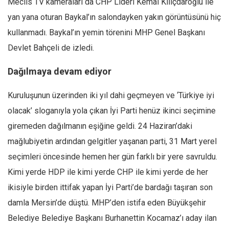
Meclis TV kameraları da CHP Lideri Kemal Kılıçdaroğlu ile
Ekonomi
yan yana oturan Baykal’ın salondayken yakın görüntüsünü hiç
Spor
kullanmadı. Baykal’ın yemin törenini MHP Genel Başkanı
Manzara
Devlet Bahçeli de izledi.
Sağlık
Dağılmaya devam ediyor
Gıda-Beslenme
Kuruluşunun üzerinden iki yıl dahi geçmeyen ve ‘Türkiye iyi
Hayat
olacak’ sloganıyla yola çıkan İyi Parti henüz ikinci seçimine
Türkiye
giremeden dağılmanın eşiğine geldi. 24 Haziran’daki
Siyaset
mağlubiyetin ardından gelgitler yaşanan parti, 31 Mart yerel
Dünya
seçimleri öncesinde hemen her gün farklı bir yere savruldu.
Avrupa
Kimi yerde HDP ile kimi yerde CHP ile kimi yerde de her
Asya
ikisiyle birden ittifak yapan İyi Parti’de bardağı taşıran son
Afrika
damla Mersin’de düştü. MHP’den istifa eden Büyükşehir
İslam Dünyası
Belediye Belediye Başkanı Burhanettin Kocamaz’ı aday ilan