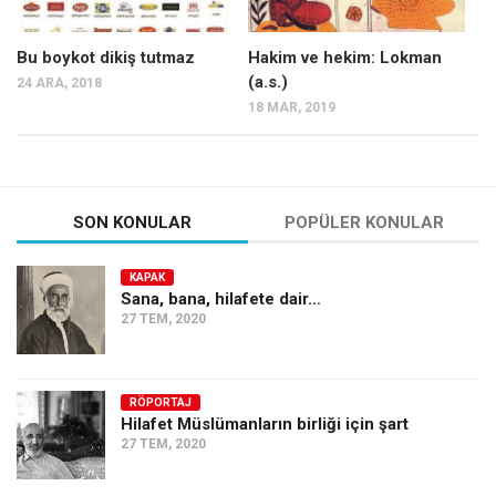
Bu boykot dikiş tutmaz
Hakim ve hekim: Lokman
(a.s.)
24 ARA, 2018
18 MAR, 2019
SON KONULAR
POPÜLER KONULAR
KAPAK
Sana, bana, hilafete dair…
27 TEM, 2020
RÖPORTAJ
Hilafet Müslümanların birliği için şart
27 TEM, 2020