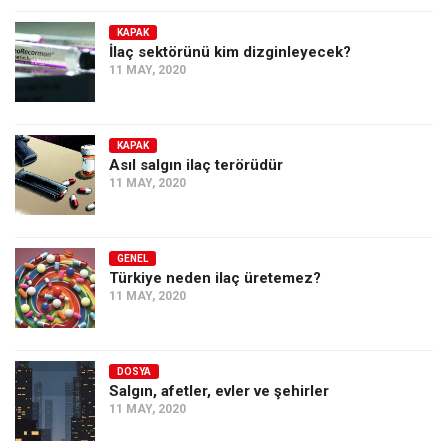
KAPAK
İlaç sektörünü kim dizginleyecek?
11 MAY, 2020
KAPAK
Asıl salgın ilaç terörüdür
11 MAY, 2020
GENEL
Türkiye neden ilaç üretemez?
11 MAY, 2020
DOSYA
Salgın, afetler, evler ve şehirler
11 MAY, 2020