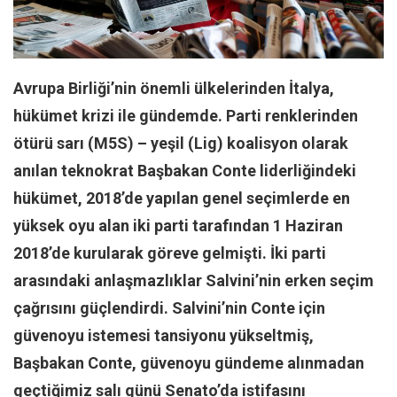
Facebook
Instagram
YouTube
Avrupa Birliği’nin önemli ülkelerinden İtalya,
Editörden
hükümet krizi ile gündemde. Parti renklerinden
Yazarlar
ötürü sarı (M5S) – yeşil (Lig) koalisyon olarak
Kemal Özer
anılan teknokrat Başbakan Conte liderliğindeki
Mahmut Toptaş
hükümet, 2018’de yapılan genel seçimlerde en
Yvonne Ridley
yüksek oyu alan iki parti tarafından 1 Haziran
Barış Tarımcıoğlu
2018’de kurularak göreve gelmişti. İki parti
Ömer Kayani
arasındaki anlaşmazlıklar Salvini’nin erken seçim
çağrısını güçlendirdi. Salvini’nin Conte için
Yusuf Armağan
güvenoyu istemesi tansiyonu yükseltmiş,
Hasanali Yıldırım
Başbakan Conte, güvenoyu gündeme alınmadan
Leyla Şerif Emin
geçtiğimiz salı günü Senato’da istifasını
Selçuk Türkyılmaz