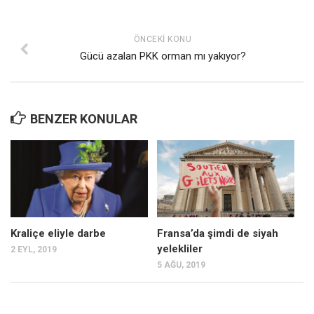
ÖNCEKI KONU
Gücü azalan PKK orman mı yakıyor?
BENZER KONULAR
Kraliçe eliyle darbe
Fransa’da şimdi de siyah
yelekliler
2 EYL, 2019
5 AĞU, 2019