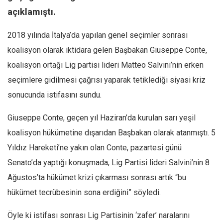
açıklamıştı.
Mehmet Ali Tekin
Abir E. Nahas
2018 yılında İtalya’da yapılan genel seçimler sonrası
Amina S. Jenenkovic
koalisyon olarak iktidara gelen Başbakan Giuseppe Conte,
koalisyon ortağı Lig partisi lideri Matteo Salvini’nin erken
Bağdagül Öz
seçimlere gidilmesi çağrısı yaparak tetiklediği siyasi kriz
Esra Elönü
sonucunda istifasını sundu.
» Yazar arşivi
Bu Sayı
Giuseppe Conte, geçen yıl Haziran’da kurulan sarı yeşil
koalisyon hükümetine dışarıdan Başbakan olarak atanmıştı. 5
Tüm Sayılar
Yıldız Hareketi’ne yakın olan Conte, pazartesi günü
Kategoriler
Senato’da yaptığı konuşmada, Lig Partisi lideri Salvini’nin 8
Kültür Sanat
Ağustos’ta hükümet krizi çıkarması sonrası artık “bu
Kitap
hükümet tecrübesinin sona erdiğini” söyledi.
Karisi kitap sualleri
Öyle ki istifası sonrası Lig Partisinin ‘zafer’ naralarını
7 soruda bu hafta