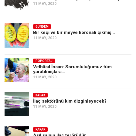
11 MAY, 2020
GÜNDEM
Bir keçi ve bir meyve koronalı çıkmış…
11 MAY, 2020
RÖPORTAJ
Velhâsıl İnsan: Sorumluluğumuz tüm
yaratılmışlara…
11 MAY, 2020
KAPAK
İlaç sektörünü kim dizginleyecek?
11 MAY, 2020
KAPAK
Asıl salgın ilaç terörüdür