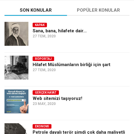
SON KONULAR
POPÜLER KONULAR
KAPAK
Sana, bana, hilafete dair…
27 TEM, 2020
RÖPORTAJ
Hilafet Müslümanların birliği için şart
27 TEM, 2020
GERÇEK HAYAT
Web sitemizi taşıyoruz!
23 MAY, 2020
EKONOMI
Petrole dayalı terör şimdi çok daha maliyetli