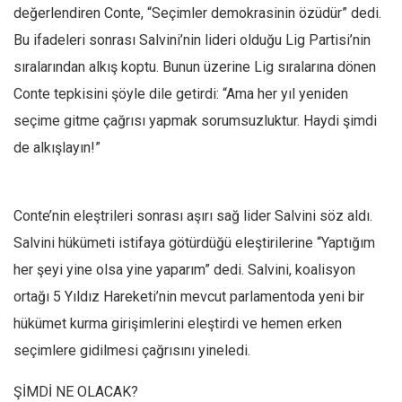
değerlendiren Conte, “Seçimler demokrasinin özüdür” dedi.
Ekonomi
Bu ifadeleri sonrası Salvini’nin lideri olduğu Lig Partisi’nin
Spor
sıralarından alkış koptu. Bunun üzerine Lig sıralarına dönen
Manzara
Conte tepkisini şöyle dile getirdi: “Ama her yıl yeniden
Sağlık
seçime gitme çağrısı yapmak sorumsuzluktur. Haydi şimdi
Gıda-Beslenme
de alkışlayın!”
Hayat
Türkiye
Conte’nin eleştrileri sonrası aşırı sağ lider Salvini söz aldı.
Siyaset
Salvini hükümeti istifaya götürdüğü eleştirilerine “Yaptığım
Dünya
her şeyi yine olsa yine yaparım” dedi. Salvini, koalisyon
Avrupa
ortağı 5 Yıldız Hareketi’nin mevcut parlamentoda yeni bir
Asya
hükümet kurma girişimlerini eleştirdi ve hemen erken
Afrika
seçimlere gidilmesi çağrısını yineledi.
İslam Dünyası
ŞİMDİ NE OLACAK?