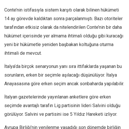
Amerika
Conte’nin istifasıyla sistem karşıtı olarak bilinen hükümeti
Avustralya
14 ay görevde kaldıktan sonra parçalanmıştı. Bazı otoriteler
Tarih
tarafından etkisiz olarak da nitelendirilen Conte’nin bir daha
Düşünce
hükümet içerisinde yer almama ihtimali olduğu gibi kuracağı
Dosyalar
yeni bir hükümetle yeniden başbakan koltuğuna oturma
ihtimali de mevcut.
İtalya’da birçok senaryonun yanı sıra ittifaklarda yaşanan bu
sorunların, erken bir seçimle aşılacağı düşünülüyor. İtalya
Anayasasına göre erken seçim ancak sonbaharda yapılabilir.
İtalyan gazetelerinde yayınlanan anketlere göre erken
seçimde avantajlı tarafın Lig partisinin lideri Salvini olduğu
görülüyor. Salvini ve partisini ise 5 Yıldız Hareketi izliyor.
Avrupa Birliği’nin yenilenme yaşadığı son dönemde birliğin