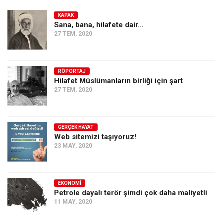
KAPAK
Sana, bana, hilafete dair…
27 TEM, 2020
RÖPORTAJ
Hilafet Müslümanların birliği için şart
27 TEM, 2020
GERÇEK HAYAT
Web sitemizi taşıyoruz!
23 MAY, 2020
EKONOMI
Petrole dayalı terör şimdi çok daha maliyetli
11 MAY, 2020