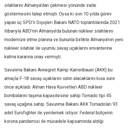
silahlarını Almanya’dan çekmesi yönünde irade
Ekonomi
göstermesini talep etmişti. Oysa ki son 10 yılda görev
Spor
yapan üç SPD’li Dışişleri Bakanı NATO toplantılarında 2021
Manzara
itibarıyla ABD’nin Almanya’da bulunan nükleer silahlarını
Sağlık
modernize etme planına ve bununla birlikte Almanya’nın yeni
Gıda-Beslenme
nükleer silahlar ile uyumlu savaş uçaklarını envanterine
Hayat
katma kararına onay vermişti.
Türkiye
Savunma Bakanı Annegret Kamp-Karrenbauer (AKK) bu
Siyaset
amaçla F-18 savaş uçaklarını satın alacaklarını kısa süre
Dünya
önce açıkladı. Alman Hava Kuvvetleri ABD nükleer
Avrupa
bombalarını taşıma kapasitesine sahip Tornado tipi 45
Asya
savaş uçağına sahip. Savunma Bakanı AKK Tornadoları 93
Afrika
adet Eurofighter ile yenilemek istiyor. Federal bütçenin
İslam Dünyası
korona pandemisi ile mücadele kapsamında aldığı