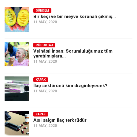
GÜNDEM
Bir keçi ve bir meyve koronalı çıkmış…
11 MAY, 2020
RÖPORTAJ
Velhâsıl İnsan: Sorumluluğumuz tüm
yaratılmışlara…
11 MAY, 2020
KAPAK
İlaç sektörünü kim dizginleyecek?
11 MAY, 2020
KAPAK
Asıl salgın ilaç terörüdür
11 MAY, 2020