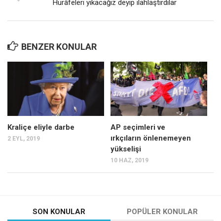
Hurâfeleri yıkacağız deyip ilahlaştırdılar
BENZER KONULAR
Kraliçe eliyle darbe
AP seçimleri ve
ırkçıların önlenemeyen
2 EYL, 2019
yükselişi
10 HAZ, 2019
SON KONULAR
POPÜLER KONULAR