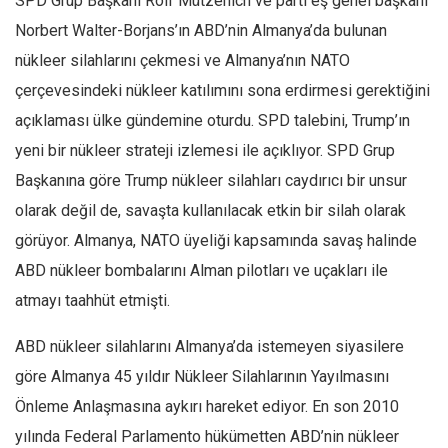
SPD Grup Başkanı Rolf Mützenich ve parti eş genel başkanı
Norbert Walter-Borjans’ın ABD’nin Almanya’da bulunan
Mehmet Ali Tekin
nükleer silahlarını çekmesi ve Almanya’nın NATO
Abir E. Nahas
çerçevesindeki nükleer katılımını sona erdirmesi gerektiğini
Amina S. Jenenkovic
açıklaması ülke gündemine oturdu. SPD talebini, Trump’ın
Bağdagül Öz
yeni bir nükleer strateji izlemesi ile açıklıyor. SPD Grup
Esra Elönü
Başkanına göre Trump nükleer silahları caydırıcı bir unsur
» Yazar arşivi
olarak değil de, savaşta kullanılacak etkin bir silah olarak
Bu Sayı
görüyor. Almanya, NATO üyeliği kapsamında savaş halinde
Tüm Sayılar
ABD nükleer bombalarını Alman pilotları ve uçakları ile
atmayı taahhüt etmişti.
Kategoriler
Kültür Sanat
ABD nükleer silahlarını Almanya’da istemeyen siyasilere
Kitap
göre Almanya 45 yıldır Nükleer Silahlarının Yayılmasını
Önleme Anlaşmasına aykırı hareket ediyor. En son 2010
Karisi kitap sualleri
yılında Federal Parlamento hükümetten ABD’nin nükleer
7 soruda bu hafta