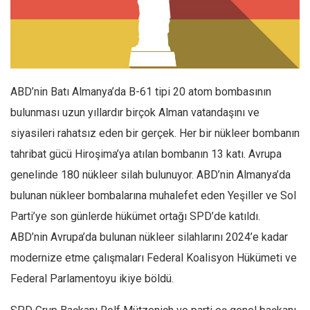
Facebook
Instagram
YouTube
Editörden
ABD’nin Batı Almanya’da B-61 tipi 20 atom bombasının
Yazarlar
bulunması uzun yıllardır birçok Alman vatandaşını ve
Kemal Özer
siyasileri rahatsız eden bir gerçek. Her bir nükleer bombanın
Mahmut Toptaş
tahribat gücü Hiroşima’ya atılan bombanın 13 katı. Avrupa
Yvonne Ridley
genelinde 180 nükleer silah bulunuyor. ABD’nin Almanya’da
Barış Tarımcıoğlu
bulunan nükleer bombalarına muhalefet eden Yeşiller ve Sol
Parti’ye son günlerde hükümet ortağı SPD’de katıldı.
Ömer Kayani
ABD’nin Avrupa’da bulunan nükleer silahlarını 2024’e kadar
Yusuf Armağan
modernize etme çalışmaları Federal Koalisyon Hükümeti ve
Hasanali Yıldırım
Federal Parlamentoyu ikiye böldü.
Leyla Şerif Emin
Selçuk Türkyılmaz