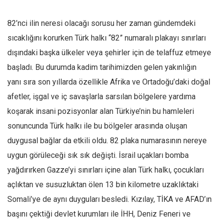
Ekonomi
82’nci ilin neresi olacağı sorusu her zaman gündemdeki
Spor
sıcaklığını korurken Türk halkı “82” numaralı plakayı sınırları
Manzara
dışındaki başka ülkeler veya şehirler için de telaffuz etmeye
Sağlık
başladı. Bu durumda kadim tarihimizden gelen yakınlığın
Gıda-Beslenme
yanı sıra son yıllarda özellikle Afrika ve Ortadoğu’daki doğal
Hayat
afetler, işgal ve iç savaşlarla sarsılan bölgelere yardıma
Türkiye
koşarak insani pozisyonlar alan Türkiye’nin bu hamleleri
Siyaset
sonuncunda Türk halkı ile bu bölgeler arasında oluşan
duygusal bağlar da etkili oldu. 82 plaka numarasının nereye
Dünya
uygun görüleceği sık sık değişti. İsrail uçakları bomba
Avrupa
yağdırırken Gazze’yi sınırları içine alan Türk halkı, çocukları
Asya
açlıktan ve susuzluktan ölen 13 bin kilometre uzaklıktaki
Afrika
Somali’ye de aynı duyguları besledi. Kızılay, TİKA ve AFAD’ın
İslam Dünyası
başını çektiği devlet kurumları ile İHH, Deniz Feneri ve