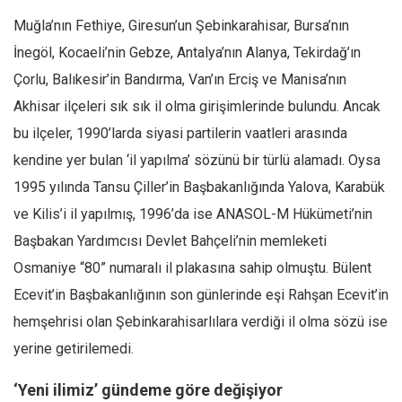
Muğla’nın Fethiye, Giresun’un Şebinkarahisar, Bursa’nın
Mehmet Ali Tekin
İnegöl, Kocaeli’nin Gebze, Antalya’nın Alanya, Tekirdağ’ın
Abir E. Nahas
Çorlu, Balıkesir’in Bandırma, Van’ın Erciş ve Manisa’nın
Amina S. Jenenkovic
Akhisar ilçeleri sık sık il olma girişimlerinde bulundu. Ancak
Bağdagül Öz
bu ilçeler, 1990’larda siyasi partilerin vaatleri arasında
Esra Elönü
kendine yer bulan ‘il yapılma’ sözünü bir türlü alamadı. Oysa
» Yazar arşivi
1995 yılında Tansu Çiller’in Başbakanlığında Yalova, Karabük
Bu Sayı
ve Kilis’i il yapılmış, 1996’da ise ANASOL-M Hükümeti’nin
Başbakan Yardımcısı Devlet Bahçeli’nin memleketi
Tüm Sayılar
Osmaniye “80” numaralı il plakasına sahip olmuştu. Bülent
Kategoriler
Ecevit’in Başbakanlığının son günlerinde eşi Rahşan Ecevit’in
Kültür Sanat
hemşehrisi olan Şebinkarahisarlılara verdiği il olma sözü ise
Kitap
yerine getirilemedi.
Karisi kitap sualleri
‘Yeni ilimiz’ gündeme göre değişiyor
7 soruda bu hafta