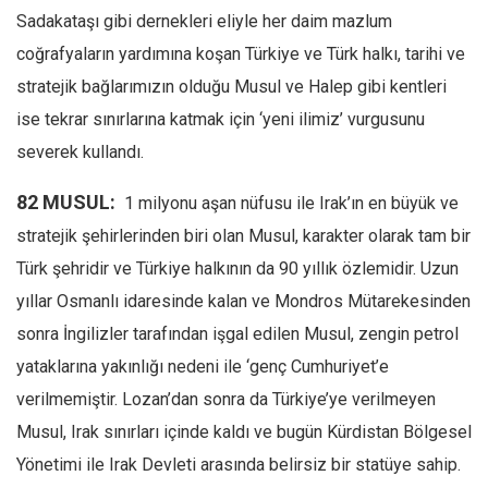
Amerika
Sadakataşı gibi dernekleri eliyle her daim mazlum
Avustralya
coğrafyaların yardımına koşan Türkiye ve Türk halkı, tarihi ve
Tarih
stratejik bağlarımızın olduğu Musul ve Halep gibi kentleri
Düşünce
ise tekrar sınırlarına katmak için ‘yeni ilimiz’ vurgusunu
severek kullandı.
Dosyalar
82 MUSUL:
1 milyonu aşan nüfusu ile Irak’ın en büyük ve
stratejik şehirlerinden biri olan Musul, karakter olarak tam bir
Türk şehridir ve Türkiye halkının da 90 yıllık özlemidir. Uzun
yıllar Osmanlı idaresinde kalan ve Mondros Mütarekesinden
sonra İngilizler tarafından işgal edilen Musul, zengin petrol
yataklarına yakınlığı nedeni ile ‘genç Cumhuriyet’e
verilmemiştir. Lozan’dan sonra da Türkiye’ye verilmeyen
Musul, Irak sınırları içinde kaldı ve bugün Kürdistan Bölgesel
Yönetimi ile Irak Devleti arasında belirsiz bir statüye sahip.