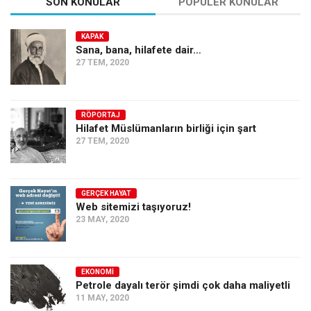
SON KONULAR
POPÜLER KONULAR
KAPAK
Sana, bana, hilafete dair…
27 TEM, 2020
RÖPORTAJ
Hilafet Müslümanların birliği için şart
27 TEM, 2020
GERÇEK HAYAT
Web sitemizi taşıyoruz!
23 MAY, 2020
EKONOMI
Petrole dayalı terör şimdi çok daha maliyetli
11 MAY, 2020