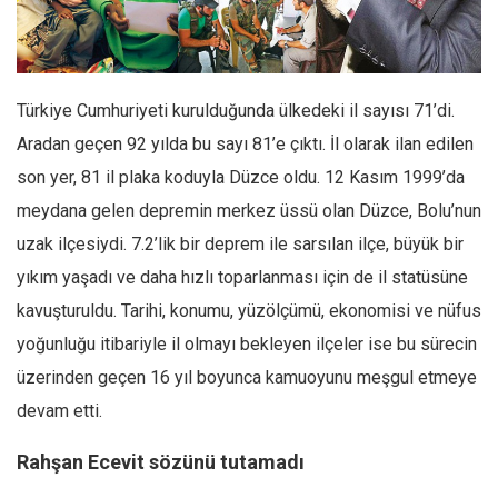
Facebook
Instagram
YouTube
Türkiye Cumhuriyeti kurulduğunda ülkedeki il sayısı 71’di.
Editörden
Aradan geçen 92 yılda bu sayı 81’e çıktı. İl olarak ilan edilen
Yazarlar
son yer, 81 il plaka koduyla Düzce oldu. 12 Kasım 1999’da
Kemal Özer
meydana gelen depremin merkez üssü olan Düzce, Bolu’nun
Mahmut Toptaş
uzak ilçesiydi. 7.2’lik bir deprem ile sarsılan ilçe, büyük bir
Yvonne Ridley
yıkım yaşadı ve daha hızlı toparlanması için de il statüsüne
kavuşturuldu. Tarihi, konumu, yüzölçümü, ekonomisi ve nüfus
Barış Tarımcıoğlu
yoğunluğu itibariyle il olmayı bekleyen ilçeler ise bu sürecin
Ömer Kayani
üzerinden geçen 16 yıl boyunca kamuoyunu meşgul etmeye
Yusuf Armağan
devam etti.
Hasanali Yıldırım
Leyla Şerif Emin
Rahşan Ecevit sözünü tutamadı
Selçuk Türkyılmaz