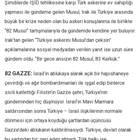
Şimdilerde IŞİD tehlikesine karşı Türk askerine ev sahipliği
yapması ile gündeme gelen Musul, Irak ile Türkiye arasında
büyük bir krize neden olan bu askeri konuşlanma ile birlikte
“82 Musul” tartışmalarıyla da gündemde kendine yer buluyor.
Irak’tan gelen “Türkiye askerini Musul’dan çeksin”
açıklamalarına sosyal medyadan verilen yanıt ise uzun süre
gündem oldu: “Bir gece ansızın 82 Musul, 83 Kerkük.”
82 GAZZE:
İsrail’in ablukaya alarak açık bir hapishaneye
çevirdiği ve ağır bombardımanları ile işgal edip binlerce
sivili katlettiği Filistin’in Gazze şehri, Türkiye’nin
gündeminden hiç düşmüyor. İsrail’in Mavi Marmara
saldırısından sonra Türkiye – İsrail ilişkilerinin normale
dönmesi için ortaya koyduğu şartlardan üçüncüsü
Gazze’deki ablukanın kaldırılmasıydı. Türkiye, devlet olarak
bu şartından hiç geri adım atmadı. Türk halkı ise