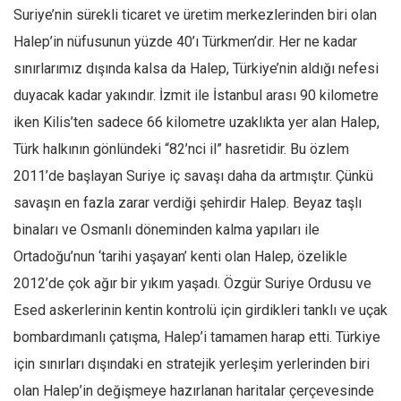
Suriye’nin sürekli ticaret ve üretim merkezlerinden biri olan
Halep’in nüfusunun yüzde 40’ı Türkmen’dir. Her ne kadar
sınırlarımız dışında kalsa da Halep, Türkiye’nin aldığı nefesi
duyacak kadar yakındır. İzmit ile İstanbul arası 90 kilometre
iken Kilis’ten sadece 66 kilometre uzaklıkta yer alan Halep,
Türk halkının gönlündeki “82’nci il” hasretidir. Bu özlem
2011’de başlayan Suriye iç savaşı daha da artmıştır. Çünkü
savaşın en fazla zarar verdiği şehirdir Halep. Beyaz taşlı
binaları ve Osmanlı döneminden kalma yapıları ile
Ortadoğu’nun ‘tarihi yaşayan’ kenti olan Halep, özelikle
2012’de çok ağır bir yıkım yaşadı. Özgür Suriye Ordusu ve
Esed askerlerinin kentin kontrolü için girdikleri tanklı ve uçak
bombardımanlı çatışma, Halep’i tamamen harap etti. Türkiye
için sınırları dışındaki en stratejik yerleşim yerlerinden biri
olan Halep’in değişmeye hazırlanan haritalar çerçevesinde