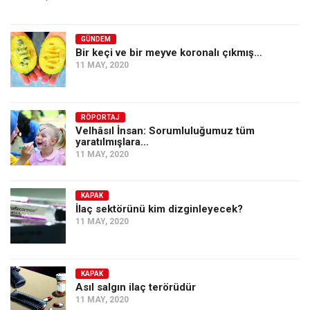
GÜNDEM
Bir keçi ve bir meyve koronalı çıkmış…
11 MAY, 2020
RÖPORTAJ
Velhâsıl İnsan: Sorumluluğumuz tüm
yaratılmışlara…
11 MAY, 2020
KAPAK
İlaç sektörünü kim dizginleyecek?
11 MAY, 2020
KAPAK
Asıl salgın ilaç terörüdür
11 MAY, 2020