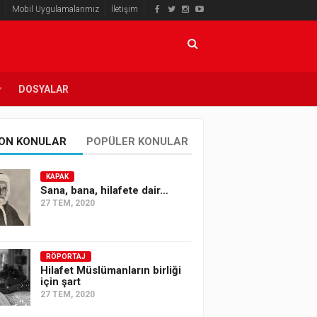
Mobil Uygulamalarımız
İletişim
DOSYALAR
ON KONULAR
POPÜLER KONULAR
KAPAK
Sana, bana, hilafete dair…
27 TEM, 2020
RÖPORTAJ
Hilafet Müslümanların birliği
için şart
27 TEM, 2020