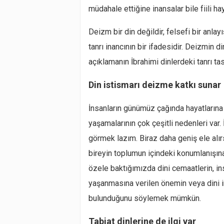
müdahale ettiğine inansalar bile fiili 
Deizm bir din değildir, felsefi bir anlay
tanrı inancının bir ifadesidir. Deizmin d
açıklamanın İbrahimi dinlerdeki tanrı tasa
Din istismarı deizme katkı sunar
İnsanların günümüz çağında hayatların
yaşamalarının çok çeşitli nedenleri var. 
görmek lazım. Biraz daha geniş ele alır
bireyin toplumun içindeki konumlanışına 
özele baktığımızda dini cemaatlerin, ins
yaşanmasına verilen önemin veya dini in
bulunduğunu söylemek mümkün.
Tabiat dinlerine de ilgi var