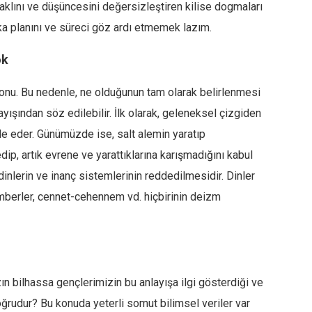
 aklını ve düşüncesini değersizleştiren kilise dogmaları
arka planını ve süreci göz ardı etmemek lazım.
ok
 konu. Bu nedenle, ne olduğunun tam olarak belirlenmesi
ayışından söz edilebilir. İlk olarak, geleneksel çizgiden
fade eder. Günümüzde ise, salt alemin yaratıp
edip, artık evrene ve yarattıklarına karışmadığını kabul
dinlerin ve inanç sistemlerinin reddedilmesidir. Dinler
gamberler, cennet-cehennem vd. hiçbirinin deizm
ın bilhassa gençlerimizin bu anlayışa ilgi gösterdiği ve
ğrudur? Bu konuda yeterli somut bilimsel veriler var