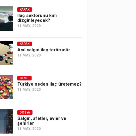
KAPAK
İlaç sektörünü kim
dizginleyecek?
11 MAY, 2020
KAPAK
Asıl salgın ilaç terörüdür
11 MAY, 2020
GENEL
Türkiye neden ilaç üretemez?
11 MAY, 2020
DOSYA
Salgın, afetler, evler ve
şehirler
11 MAY, 2020