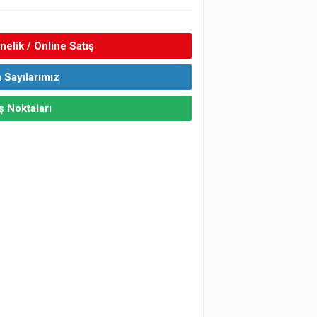
elik / Online Satış
 Sayılarımız
ş Noktaları