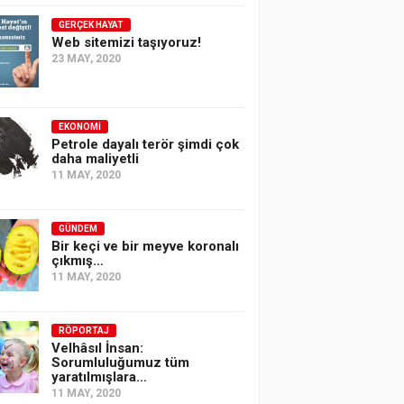
GERÇEK HAYAT
Web sitemizi taşıyoruz!
23 MAY, 2020
EKONOMI
Petrole dayalı terör şimdi çok
daha maliyetli
11 MAY, 2020
GÜNDEM
Bir keçi ve bir meyve koronalı
çıkmış…
11 MAY, 2020
RÖPORTAJ
Velhâsıl İnsan:
Sorumluluğumuz tüm
yaratılmışlara…
11 MAY, 2020