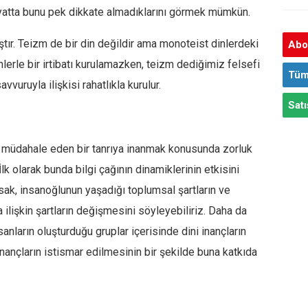
hayatta bunu pek dikkate almadıklarını görmek mümkün.
ıştır. Teizm de bir din değildir ama monoteist dinlerdeki
Abon
inlerle bir irtibatı kurulamazken, teizm dediğimiz felsefi
Tüm
vvuruyla ilişkisi rahatlıkla kurulur.
Satı
a müdahale eden bir tanrıya inanmak konusunda zorluk
İlk olarak bunda bilgi çağının dinamiklerinin etkisini
sak, insanoğlunun yaşadığı toplumsal şartların ve
ilişkin şartların değişmesini söyleyebiliriz. Daha da
anların oluşturduğu gruplar içerisinde dini inançların
ançların istismar edilmesinin bir şekilde buna katkıda