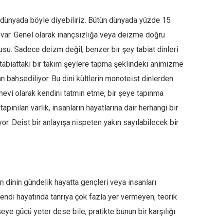
 dünyada böyle diyebiliriz. Bütün dünyada yüzde 15
i var. Genel olarak inançsızlığa veya deizme doğru
su. Sadece deizm değil, benzer bir şey tabiat dinleri
ğı, tabiattaki bir takım şeylere tapma şeklindeki animizme
n bahsediliyor. Bu dini kültlerin monoteist dinlerden
manevi olarak kendini tatmin etme, bir şeye tapınma
 tapınılan varlık, insanların hayatlarına dair herhangi bir
. Deist bir anlayışa nispeten yakın sayılabilecek bir
 dinin gündelik hayatta gençleri veya insanları
kendi hayatında tanrıya çok fazla yer vermeyen, teorik
 şeye gücü yeter dese bile, pratikte bunun bir karşılığı