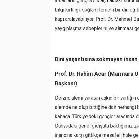
insanların gençlere ulaşmaktaki sorunl
bilgi kirliliği, sağlam temelli bir din e
kapı aralayabiliyor. Prof. Dr. Mehmet B
yaygınlaşma sebeplerini ve alınması g
Dini yaşantısına sokmayan insan d
Prof. Dr. Rahim Acar (Marmara Üni
Başkanı)
Deizm, alemi yaratan aşkın bir varlığın
alemde ne olup bittiğine dair herhangi bi
kabaca. Türkiye’deki gençler arasında d
Dünyadaki genel gidişata baktığımız zam
inancına karşı gittikçe mesafeli hale gel