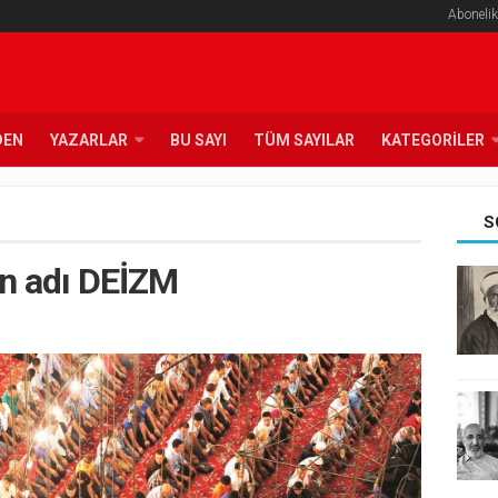
Abonelik
DEN
YAZARLAR
BU SAYI
TÜM SAYILAR
KATEGORILER
S
n adı DEİZM