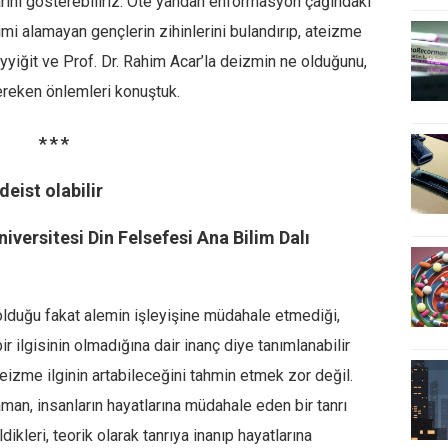
arını gösterebiliriz. Öte yandan enformasyon çağındaki
ğitimi alamayan gençlerin zihinlerini bulandırıp, ateizme
ayyiğit ve Prof. Dr. Rahim Acar’la deizmin ne olduğunu,
ereken önlemleri konuştuk.
* * *
eist olabilir
versitesi Din Felsefesi Ana Bilim Dalı
 olduğu fakat alemin işleyişine müdahale etmediği,
r ilgisinin olmadığına dair inanç diye tanımlanabilir
eizme ilginin artabileceğini tahmin etmek zor değil.
an, insanların hayatlarına müdahale eden bir tanrı
dikleri, teorik olarak tanrıya inanıp hayatlarına