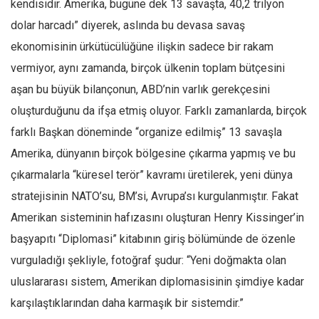
kendisidir. Amerika, bugüne dek 13 savaşta, 40,2 trilyon
Ekonomi
dolar harcadı” diyerek, aslında bu devasa savaş
Spor
ekonomisinin ürkütücülüğüne ilişkin sadece bir rakam
Manzara
vermiyor, aynı zamanda, birçok ülkenin toplam bütçesini
Sağlık
aşan bu büyük bilançonun, ABD’nin varlık gerekçesini
oluşturduğunu da ifşa etmiş oluyor. Farklı zamanlarda, birçok
Gıda-Beslenme
farklı Başkan döneminde “organize edilmiş” 13 savaşla
Hayat
Amerika, dünyanın birçok bölgesine çıkarma yapmış ve bu
Türkiye
çıkarmalarla “küresel terör” kavramı üretilerek, yeni dünya
Siyaset
stratejisinin NATO’su, BM’si, Avrupa’sı kurgulanmıştır. Fakat
Dünya
Amerikan sisteminin hafızasını oluşturan Henry Kissinger’in
Avrupa
başyapıtı “Diplomasi” kitabının giriş bölümünde de özenle
Asya
vurguladığı şekliyle, fotoğraf şudur: “Yeni doğmakta olan
Afrika
uluslararası sistem, Amerikan diplomasisinin şimdiye kadar
İslam Dünyası
karşılaştıklarından daha karmaşık bir sistemdir.”