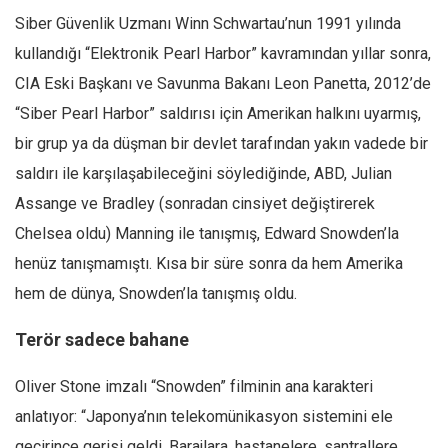
Amerika
Siber Güvenlik Uzmanı Winn Schwartau’nun 1991 yılında
Avustralya
kullandığı “Elektronik Pearl Harbor” kavramından yıllar sonra,
Tarih
CIA Eski Başkanı ve Savunma Bakanı Leon Panetta, 2012’de
Düşünce
“Siber Pearl Harbor” saldırısı için Amerikan halkını uyarmış,
Dosyalar
bir grup ya da düşman bir devlet tarafından yakın vadede bir
saldırı ile karşılaşabileceğini söylediğinde, ABD, Julian
Assange ve Bradley (sonradan cinsiyet değiştirerek
Chelsea oldu) Manning ile tanışmış, Edward Snowden’la
henüz tanışmamıştı. Kısa bir süre sonra da hem Amerika
hem de dünya, Snowden’la tanışmış oldu.
Terör sadece bahane
Oliver Stone imzalı “Snowden” filminin ana karakteri
anlatıyor: “Japonya’nın telekomünikasyon sistemini ele
geçirince gerisi geldi. Barajlara, hastanelere, santrallere