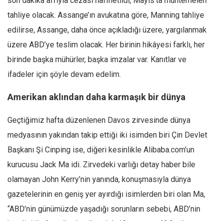
son dakika affıyla cezası hafifletildi, Mayıs’ta muhtemelen
tahliye olacak. Assange’ın avukatına göre, Manning tahliye
Mehmet Ali Tekin
edilirse, Assange, daha önce açıkladığı üzere, yargılanmak
Abir E. Nahas
üzere ABD’ye teslim olacak. Her birinin hikâyesi farklı, her
Amina S. Jenenkovic
birinde başka mühürler, başka imzalar var. Kanıtlar ve
Bağdagül Öz
ifadeler için şöyle devam edelim.
Esra Elönü
Amerikan aklından daha karmaşık bir dünya
» Yazar arşivi
Bu Sayı
Geçtiğimiz hafta düzenlenen Davos zirvesinde dünya
Tüm Sayılar
medyasının yakından takip ettiği iki isimden biri Çin Devlet
Başkanı Şi Cinping ise, diğeri kesinlikle Alibaba.com’un
Kategoriler
kurucusu Jack Ma idi. Zirvedeki varlığı detay haber bile
Kültür Sanat
olamayan John Kerry’nin yanında, konuşmasıyla dünya
Kitap
gazetelerinin en geniş yer ayırdığı isimlerden biri olan Ma,
Karisi kitap sualleri
“ABD’nin günümüzde yaşadığı sorunların sebebi, ABD’nin
7 soruda bu hafta