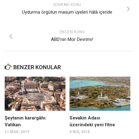
SONRAKI KONU
Uydurma örgütün masum üyeleri hâlâ içeride
ÖNCEKI KONU
ABD’nin Mor Devrimi!
BENZER KONULAR
Şeytanın karargâhı:
Sevakin Adası
Vatikan
üzerindeki yeni fitne
11 MAR, 2019
9 NIS, 2018