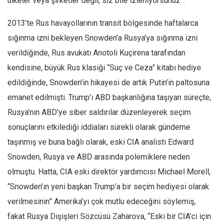
ülkeler veya şirketler değil, siz bile izleniyorsunuz”.
2013’te Rus havayollarının transit bölgesinde haftalarca
sığınma izni bekleyen Snowden’a Rusya’ya sığınma izni
verildiğinde, Rus avukatı Anotoli Kuçirena tarafından
kendisine, büyük Rus klasiği “Suç ve Ceza” kitabı hediye
edildiğinde, Snowden’in hikayesi de artık Putin’in paltosuna
emanet edilmişti. Trump’ı ABD başkanlığına taşıyan süreçte,
Rusya’nın ABD’ye siber saldırılar düzenleyerek seçim
sonuçlarını etkilediği iddiaları sürekli olarak gündeme
taşınmış ve buna bağlı olarak, eski CIA analisti Edward
Snowden, Rusya ve ABD arasında polemiklere neden
olmuştu. Hatta, CIA eski direktör yardımcısı Michael Morell,
“Snowden’ın yeni başkan Trump’a bir seçim hediyesi olarak
verilmesinin” Amerika’yı çok mutlu edeceğini söylemiş,
fakat Rusya Dışişleri Sözcüsü Zaharova, “Eski bir CIA’ci için