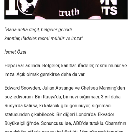
Facebook
Instagram
YouTube
“Bana deha değil, belgeler gerekli
Editörden
kanıtlar, ifadeler, resmi mühür ve imza”
Yazarlar
İsmet Özel
Kemal Özer
Mahmut Toptaş
Hepsi var aslında. Belgeler, kanıtlar, ifadeler, resmi mühür ve
Yvonne Ridley
imza. Açık olmak gerekirse deha da var.
Barış Tarımcıoğlu
Edward Snowden, Julian Assange ve Chelsea Manning’den
Ömer Kayani
söz ediyorum. Biri Rusya’da, bir nevi sığınmacı. 3 yıl daha
Yusuf Armağan
Rusya’da kalırsa, ki kalacak gibi görünüyor, sığınmacı
Hasanali Yıldırım
statüsünden çıkabilecek. Bir diğeri Londra’da. Ekvador
Leyla Şerif Emin
Büyükelçiliği’nde. Sonuncusu ise, ABD’de tutuklu. Obama’nın
Selçuk Türkyılmaz