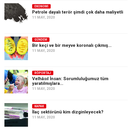
EKONOMI
Petrole dayalı terör şimdi çok daha maliyetli
11 MAY, 2020
GÜNDEM
Bir keçi ve bir meyve koronalı çıkmış…
11 MAY, 2020
RÖPORTAJ
Velhâsıl İnsan: Sorumluluğumuz tüm
yaratılmışlara…
11 MAY, 2020
KAPAK
İlaç sektörünü kim dizginleyecek?
11 MAY, 2020