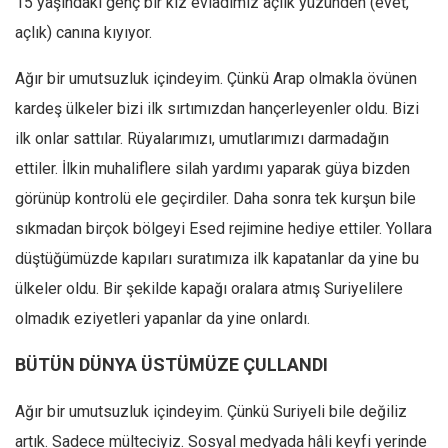
15 yaşındaki genç bir kız evladımız açlık yüzünden (evet,
Amerika
açlık) canına kıyıyor.
Avustralya
Tarih
Ağır bir umutsuzluk içindeyim. Çünkü Arap olmakla övünen
Düşünce
kardeş ülkeler bizi ilk sırtımızdan hançerleyenler oldu. Bizi
ilk onlar sattılar. Rüyalarımızı, umutlarımızı darmadağın
Dosyalar
ettiler. İlkin muhaliflere silah yardımı yaparak güya bizden
görünüp kontrolü ele geçirdiler. Daha sonra tek kurşun bile
sıkmadan birçok bölgeyi Esed rejimine hediye ettiler. Yollara
düştüğümüzde kapıları suratımıza ilk kapatanlar da yine bu
ülkeler oldu. Bir şekilde kapağı oralara atmış Suriyelilere
olmadık eziyetleri yapanlar da yine onlardı.
BÜTÜN DÜNYA ÜSTÜMÜZE ÇULLANDI
Ağır bir umutsuzluk içindeyim. Çünkü Suriyeli bile değiliz
artık. Sadece mülteciyiz. Sosyal medyada hâli keyfi yerinde