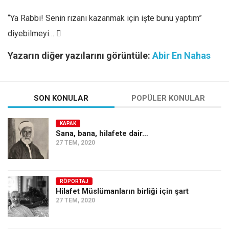
“Ya Rabbi! Senin rızanı kazanmak için işte bunu yaptım”
diyebilmeyi… 
Yazarın diğer yazılarını görüntüle:
Abir En Nahas
SON KONULAR
POPÜLER KONULAR
KAPAK
Sana, bana, hilafete dair…
27 TEM, 2020
RÖPORTAJ
Hilafet Müslümanların birliği için şart
27 TEM, 2020