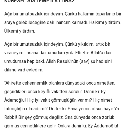
KÜRESEL SİSTEME İLK İTİRAZ
Ağır bir umutsuzluk içindeyim. Çünkü halkımın toparlanıp bir
araya gelebileceğine dair inancım kalmadı. Halkımı yitirdim.
Ülkemi yitirdim.
Ağır bir umutsuzluk içindeyim. Çünkü yıkıldım, artık bir
viraneyim. İnsana dair umudum yok. Elbette Allah’a dair
umudumsa hep baki. Allah Resulü’nün (sav) şu hadisini
dilime vird eyledim:
“Ahirette cehennemlik olanlara dünyadaki onca nimetten,
geçirdikleri onca keyifli vakitten sorulur. Denir ki: Ey
Âdemoğlu! Hiç iyi vakit görmüşlüğün var mı? Hiç nimet
tatmışlığın olmadı mı? Derler ki: Sana yemin olsun hayır Ya
Rabbi! Bir şey görmüş değiliz. Sıra dünyada onca zorluk
görmüş cennetliklere gelir. Onlara denir ki: Ey Âddemoğlu!