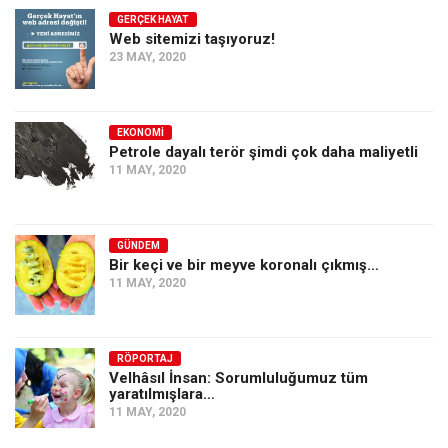
GERÇEK HAYAT
Web sitemizi taşıyoruz!
23 MAY, 2020
EKONOMI
Petrole dayalı terör şimdi çok daha maliyetli
11 MAY, 2020
GÜNDEM
Bir keçi ve bir meyve koronalı çıkmış…
11 MAY, 2020
RÖPORTAJ
Velhâsıl İnsan: Sorumluluğumuz tüm
yaratılmışlara…
11 MAY, 2020