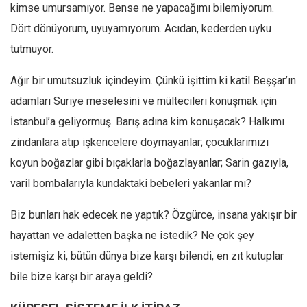
kimse umursamıyor. Bense ne yapacağımı bilemiyorum.
Dört dönüyorum, uyuyamıyorum. Acıdan, kederden uyku
tutmuyor.
Ağır bir umutsuzluk içindeyim. Çünkü işittim ki katil Beşşar’ın
adamları Suriye meselesini ve mültecileri konuşmak için
İstanbul’a geliyormuş. Barış adına kim konuşacak? Halkımı
zindanlara atıp işkencelere doymayanlar; çocuklarımızı
koyun boğazlar gibi bıçaklarla boğazlayanlar; Sarin gazıyla,
varil bombalarıyla kundaktaki bebeleri yakanlar mı?
Biz bunları hak edecek ne yaptık? Özgürce, insana yakışır bir
hayattan ve adaletten başka ne istedik? Ne çok şey
istemişiz ki, bütün dünya bize karşı bilendi, en zıt kutuplar
bile bize karşı bir araya geldi?