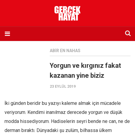
Anasayfa
ABIR EN NAHAS
Hakkımızda
Yorgun ve kırgınız fakat
Künye
kazanan yine biziz
İletişim
23 EYLÜL 2019
Abone olmak istiyorum
Satış noktası listesi
İki günden beridir bu yazıyı kaleme almak için mücadele
Eksik sayıların temini
veriyorum. Kendimi inanılmaz derecede yorgun ve düşük
Sosyal Medya
modda hissediyorum. Hadiselerin seyri bende ne can, ne de
Twitter
derman bıraktı. Dünyadaki şu zulüm, bilhassa ülkem