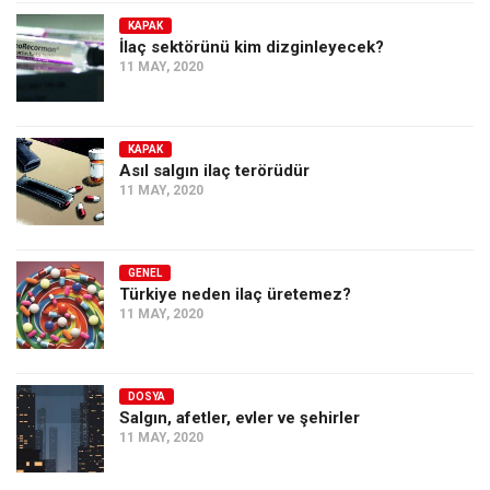
KAPAK
İlaç sektörünü kim dizginleyecek?
11 MAY, 2020
KAPAK
Asıl salgın ilaç terörüdür
11 MAY, 2020
GENEL
Türkiye neden ilaç üretemez?
11 MAY, 2020
DOSYA
Salgın, afetler, evler ve şehirler
11 MAY, 2020