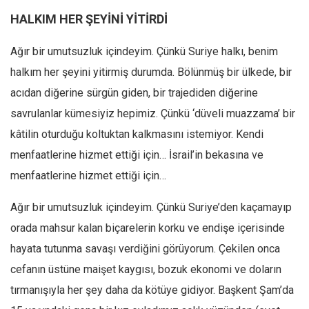
Ekonomi
HALKIM HER ŞEYİNİ YİTİRDİ
Spor
Ağır bir umutsuzluk içindeyim. Çünkü Suriye halkı, benim
Manzara
halkım her şeyini yitirmiş durumda. Bölünmüş bir ülkede, bir
Sağlık
acıdan diğerine sürgün giden, bir trajediden diğerine
Gıda-Beslenme
savrulanlar kümesiyiz hepimiz. Çünkü ‘düveli muazzama’ bir
Hayat
kâtilin oturduğu koltuktan kalkmasını istemiyor. Kendi
Türkiye
menfaatlerine hizmet ettiği için… İsrail’in bekasına ve
menfaatlerine hizmet ettiği için…
Siyaset
Dünya
Ağır bir umutsuzluk içindeyim. Çünkü Suriye’den kaçamayıp
Avrupa
orada mahsur kalan biçarelerin korku ve endişe içerisinde
Asya
hayata tutunma savaşı verdiğini görüyorum. Çekilen onca
Afrika
cefanın üstüne maişet kaygısı, bozuk ekonomi ve doların
tırmanışıyla her şey daha da kötüye gidiyor. Başkent Şam’da
İslam Dünyası