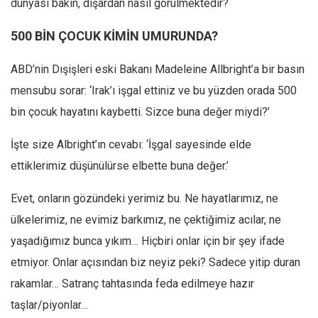
dünyası bakın, dışardan nasıl görülmektedir?
Mehmet Ali Tekin
500 BİN ÇOCUK KİMİN UMURUNDA?
Abir E. Nahas
ABD’nin Dışişleri eski Bakanı Madeleine Allbright’a bir basın
Amina S. Jenenkovic
mensubu sorar: ‘Irak’ı işgal ettiniz ve bu yüzden orada 500
Bağdagül Öz
bin çocuk hayatını kaybetti. Sizce buna değer miydi?’
Esra Elönü
» Yazar arşivi
İşte size Albright’ın cevabı: ‘İşgal sayesinde elde
Bu Sayı
ettiklerimiz düşünülürse elbette buna değer.’
Tüm Sayılar
Evet, onların gözündeki yerimiz bu. Ne hayatlarımız, ne
Kategoriler
ülkelerimiz, ne evimiz barkımız, ne çektiğimiz acılar, ne
yaşadığımız bunca yıkım… Hiçbiri onlar için bir şey ifade
Kültür Sanat
etmiyor. Onlar açısından biz neyiz peki? Sadece yitip duran
Kitap
rakamlar… Satranç tahtasında feda edilmeye hazır
Karisi kitap sualleri
taşlar/piyonlar…
7 soruda bu hafta