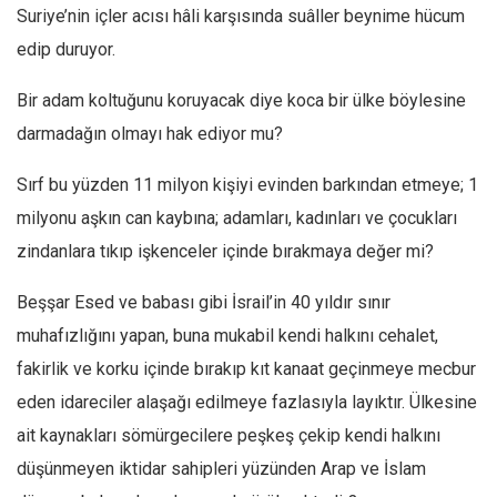
Facebook
Suriye’nin içler acısı hâli karşısında suâller beynime hücum
Instagram
edip duruyor.
YouTube
Bir adam koltuğunu koruyacak diye koca bir ülke böylesine
Editörden
darmadağın olmayı hak ediyor mu?
Yazarlar
Sırf bu yüzden 11 milyon kişiyi evinden barkından etmeye; 1
Kemal Özer
milyonu aşkın can kaybına; adamları, kadınları ve çocukları
Mahmut Toptaş
zindanlara tıkıp işkenceler içinde bırakmaya değer mi?
Yvonne Ridley
Beşşar Esed ve babası gibi İsrail’in 40 yıldır sınır
Barış Tarımcıoğlu
muhafızlığını yapan, buna mukabil kendi halkını cehalet,
Ömer Kayani
fakirlik ve korku içinde bırakıp kıt kanaat geçinmeye mecbur
Yusuf Armağan
eden idareciler alaşağı edilmeye fazlasıyla layıktır. Ülkesine
Hasanali Yıldırım
ait kaynakları sömürgecilere peşkeş çekip kendi halkını
Leyla Şerif Emin
düşünmeyen iktidar sahipleri yüzünden Arap ve İslam
Selçuk Türkyılmaz