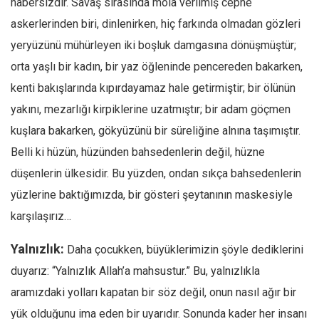
habersizdir. Savaş sırasında mola verilmiş cephe
Ekonomi
askerlerinden biri, dinlenirken, hiç farkında olmadan gözleri
Spor
yeryüzünü mühürleyen iki boşluk damgasına dönüşmüştür;
Manzara
orta yaşlı bir kadın, bir yaz öğleninde pencereden bakarken,
kenti bakışlarında kıpırdayamaz hale getirmiştir; bir ölünün
Sağlık
yakını, mezarlığı kirpiklerine uzatmıştır; bir adam göçmen
Gıda-Beslenme
kuşlara bakarken, gökyüzünü bir süreliğine alnına taşımıştır.
Hayat
Belli ki hüzün, hüzünden bahsedenlerin değil, hüzne
Türkiye
düşenlerin ülkesidir. Bu yüzden, ondan sıkça bahsedenlerin
Siyaset
yüzlerine baktığımızda, bir gösteri şeytanının maskesiyle
Dünya
karşılaşırız…
Avrupa
Yalnızlık:
Daha çocukken, büyüklerimizin şöyle dediklerini
Asya
duyarız: “Yalnızlık Allah’a mahsustur.” Bu, yalnızlıkla
Afrika
aramızdaki yolları kapatan bir söz değil, onun nasıl ağır bir
İslam Dünyası
yük olduğunu ima eden bir uyarıdır. Sonunda kader her insanı