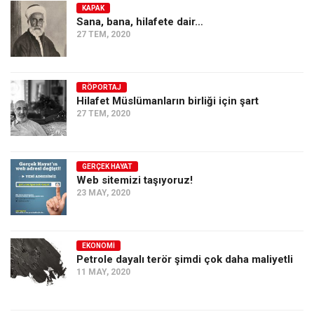
KAPAK
Sana, bana, hilafete dair…
27 TEM, 2020
RÖPORTAJ
Hilafet Müslümanların birliği için şart
27 TEM, 2020
GERÇEK HAYAT
Web sitemizi taşıyoruz!
23 MAY, 2020
EKONOMI
Petrole dayalı terör şimdi çok daha maliyetli
11 MAY, 2020