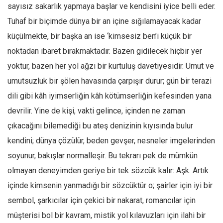
Facebook
sayısız sakarlık yapmaya başlar ve kendisini iyice belli eder.
Tuhaf bir biçimde dünya bir an içine sığılamayacak kadar
Instagram
küçülmekte, bir başka an ise ‘kimsesiz ben’i küçük bir
YouTube
noktadan ibaret bırakmaktadır. Bazen gidilecek hiçbir yer
Editörden
yoktur, bazen her yol ağzı bir kurtuluş davetiyesidir. Umut ve
Yazarlar
umutsuzluk bir şölen havasında çarpışır durur; gün bir terazi
Kemal Özer
dili gibi kâh iyimserliğin kâh kötümserliğin kefesinden yana
Mahmut Toptaş
devrilir. Yine de kişi, vakti gelince, içinden ne zaman
Yvonne Ridley
çıkacağını bilemediği bu ateş denizinin kıyısında bulur
kendini; dünya çözülür, beden gevşer, nesneler imgelerinden
Barış Tarımcıoğlu
soyunur, bakışlar normalleşir. Bu tekrarı pek de mümkün
Ömer Kayani
olmayan deneyimden geriye bir tek sözcük kalır: Aşk. Artık
Yusuf Armağan
içinde kimsenin yanmadığı bir sözcüktür o; şairler için iyi bir
Hasanali Yıldırım
sembol, şarkıcılar için çekici bir nakarat, romancılar için
Leyla Şerif Emin
müşterisi bol bir kavram, mistik yol kılavuzları için ilahi bir
Selçuk Türkyılmaz