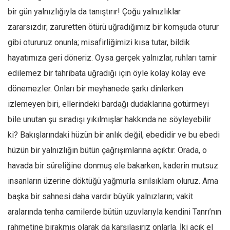
Amerika
bir gün yalnızlığıyla da tanıştırır! Çoğu yalnızlıklar
Avustralya
zararsızdır; zaruretten ötürü uğradığımız bir komşuda oturur
Tarih
gibi otururuz onunla; misafirliğimizi kısa tutar, bildik
Düşünce
hayatımıza geri döneriz. Oysa gerçek yalnızlar, ruhları tamir
Dosyalar
edilemez bir tahribata uğradığı için öyle kolay kolay eve
dönemezler. Onları bir meyhanede şarkı dinlerken
izlemeyen biri, ellerindeki bardağı dudaklarına götürmeyi
bile unutan şu sıradışı yıkılmışlar hakkında ne söyleyebilir
ki? Bakışlarındaki hüzün bir anlık değil, ebedidir ve bu ebedi
hüzün bir yalnızlığın bütün çağrışımlarına açıktır. Orada, o
havada bir süreliğine donmuş ele bakarken, kaderin mutsuz
insanların üzerine döktüğü yağmurla sırılsıklam oluruz. Ama
başka bir sahnesi daha vardır büyük yalnızların; vakit
aralarında tenha camilerde bütün uzuvlarıyla kendini Tanrı’nın
rahmetine bırakmış olarak da karşılaşırız onlarla. İki açık el