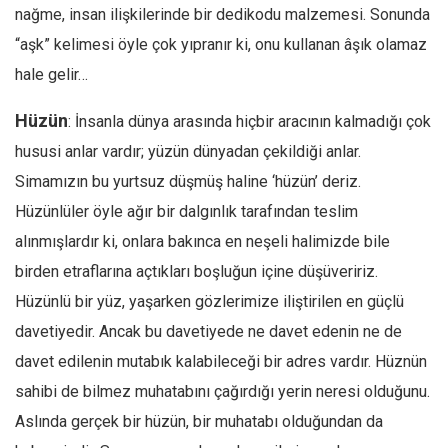
nağme, insan ilişkilerinde bir dedikodu malzemesi. Sonunda
Mehmet Ali Tekin
“aşk” kelimesi öyle çok yıpranır ki, onu kullanan âşık olamaz
Abir E. Nahas
hale gelir…
Amina S. Jenenkovic
Hüzün
: İnsanla dünya arasında hiçbir aracının kalmadığı çok
Bağdagül Öz
hususi anlar vardır; yüzün dünyadan çekildiği anlar.
Esra Elönü
Simamızın bu yurtsuz düşmüş haline ‘hüzün’ deriz.
» Yazar arşivi
Hüzünlüler öyle ağır bir dalgınlık tarafından teslim
Bu Sayı
alınmışlardır ki, onlara bakınca en neşeli halimizde bile
Tüm Sayılar
birden etraflarına açtıkları boşluğun içine düşüveririz.
Hüzünlü bir yüz, yaşarken gözlerimize iliştirilen en güçlü
Kategoriler
davetiyedir. Ancak bu davetiyede ne davet edenin ne de
Kültür Sanat
davet edilenin mutabık kalabileceği bir adres vardır. Hüznün
Kitap
sahibi de bilmez muhatabını çağırdığı yerin neresi olduğunu.
Karisi kitap sualleri
Aslında gerçek bir hüzün, bir muhatabı olduğundan da
7 soruda bu hafta