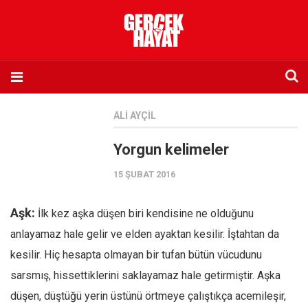
Anasayfa
ALI AYÇIL
Hakkımızda
Yorgun kelimeler
Künye
15 ŞUBAT 2016
İletişim
Abone olmak istiyorum
Aşk:
İlk kez aşka düşen biri kendisine ne olduğunu
Satış noktası listesi
anlayamaz hale gelir ve elden ayaktan kesilir. İştahtan da
Eksik sayıların temini
kesilir. Hiç hesapta olmayan bir tufan bütün vücudunu
Sosyal Medya
sarsmış, hissettiklerini saklayamaz hale getirmiştir. Aşka
Twitter
düşen, düştüğü yerin üstünü örtmeye çalıştıkça acemileşir,