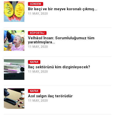
GÜNDEM
Bir keçi ve bir meyve koronalı çıkmış…
11 MAY, 2020
RÖPORTAJ
Velhâsıl İnsan: Sorumluluğumuz tüm
yaratılmışlara…
11 MAY, 2020
KAPAK
İlaç sektörünü kim dizginleyecek?
11 MAY, 2020
KAPAK
Asıl salgın ilaç terörüdür
11 MAY, 2020