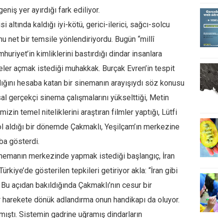
niş yer ayırdığı fark ediliyor.
i altında kaldığı iyi-kötü, gerici-ilerici, sağcı-solcu
u net bir temsile yönlendiriyordu. Bugün “millî
huriyet’in kimliklerini bastırdığı dindar insanlara
ler açmak istediği muhakkak. Burçak Evren’in tespit
rlığını hesaba katan bir sinemanın arayışıydı söz konusu
sal gerçekçi sinema çalışmalarını yükselttiği, Metin
izin temel niteliklerini araştıran filmler yaptığı, Lütfi
l aldığı bir dönemde Çakmaklı, Yeşilçam’ın merkezine
ba gösterdi.
inemanın merkezinde yapmak istediği başlangıç, İran
ürkiye’de gösterilen tepkileri getiriyor akla: “İran gibi
” Bu açıdan bakıldığında Çakmaklı’nın cesur bir
bir harekete dönük adlandırma onun handikapı da oluyor.
lmıştı. Sistemin gadrine uğramış dindarların