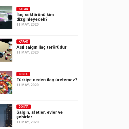
KAPAK
İlaç sektörünü kim
dizginleyecek?
11 MAY, 2020
KAPAK
Asıl salgın ilaç terörüdür
11 MAY, 2020
GENEL
Türkiye neden ilaç üretemez?
11 MAY, 2020
DOSYA
Salgın, afetler, evler ve
şehirler
11 MAY, 2020