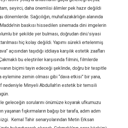
tam, seyirci, daha önemlisi âlimler pek hazır değildi
ğu dönemlerde. Sağcılığın, muhafazakârlığın alanında
. Madde’nin baskısı hissedilen sinemada dini imgelerin
lumlu bir şekilde yer bulması, doğrudan dini/siyasi
tarılması hiç kolay değildi. Yapımı sürekli ertelenmiş
va” açısından taşıdığı iddiaya karşılık estetik zaafları
Çakmaklı bu eleştiriler karşısında filmini, filmlerde
anın biçimi tayin edeceği şeklinde, doğru bir tespitle
a eylemine zemin olması gibi “dava etkisi” bir yana,
 nedeniyle Minyeli Abdullah’ın estetik bir temsili
ugün.
ile geleceğin sorularını önümüze koyarak ufkumuzu
 yaşanan fışkırmaların bağışı bir tarafa, adım adım
r çizgi. Kemal Tahir senaryolarından Metin Erksan