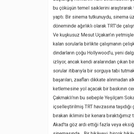
bu çöküşün temel saiklerini araştırara
yaptı. Bir sinema tutkunuydu, sinema ü
döneminde ağırlıklı olarak TRT’de çalışm
Ve kuşkusuz Mesut Uçakan’ın yetmişler
kalan sorularla birlikte çalışmanın çel
dindarların çoğu Hollywood’u, yeni dalgay
izliyor, ancak kendi aralarından çıkan 
sorular itibarıyla bir sorguya tabi tutma
başarıları, zaafları dikkate alınmadan a
ketlemesine yol açacak bir baskının c
Çakmaklı’nın bu sebeple Yeşilçam Sokağ
içselleştirilmiş TRT havzasına taşıdığı g
bırakan iklimini bir kenara bıraktığımız
Akad’ta göz ardı ettiği fazla veya eksiğ
sinemasında… Bir hikâyeyi, birçok hikâ