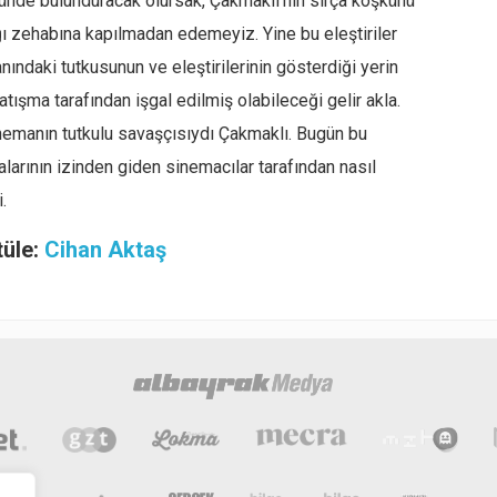
nünde bulunduracak olursak, Çakmaklı’nın sırça köşkünü
ığı zehabına kapılmadan edemeyiz. Yine bu eleştiriler
ındaki tutkusunun ve eleştirilerinin gösterdiği yerin
tışma tarafından işgal edilmiş olabileceği gelir akla.
emanın tutkulu savaşçısıydı Çakmaklı. Bugün bu
arının izinden giden sinemacılar tarafından nasıl
.
tüle:
Cihan Aktaş