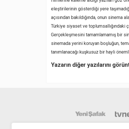
filmlerine kaleme aldığı yazıları göz ö
eleştirilerinin gösterdiği yere taşımad
açısından bakıldığında, onun sinema alan
Türkiye siyaset ve toplumsallığındaki ça
Gerçekleşmesini tamamlamamış bir sin
sinemada yerini koruyan boşluğun, temal
tanımlanacağı kuşkusuz bir hayli önemli
Yazarın diğer yazılarını görün