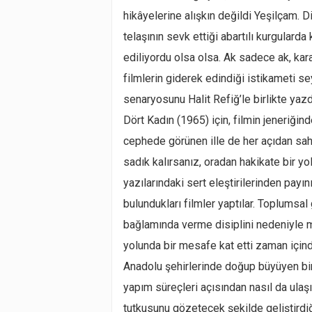
hikâyelerine alışkın değildi Yeşilçam. 
telaşının sevk ettiği abartılı kurgularda k
ediliyordu olsa olsa. Ak sadece ak, ka
filmlerin giderek edindiği istikameti s
senaryosunu Halit Refiğ’le birlikte yaz
Dört Kadın (1965) için, filmin jeneriğin
cephede görünen ille de her açıdan sa
sadık kalırsanız, oradan hakikate bir yol
yazılarındaki sert eleştirilerinden payı
bulundukları filmler yaptılar. Toplumsa
bağlamında verme disiplini nedeniyle 
yolunda bir mesafe kat etti zaman için
Anadolu şehirlerinde doğup büyüyen bir
yapım süreçleri açısından nasıl da ulaş
tutkusunu gözetecek şekilde geliştirdi