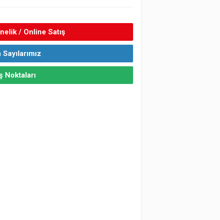
elik / Online Satış
 Sayılarımız
ş Noktaları