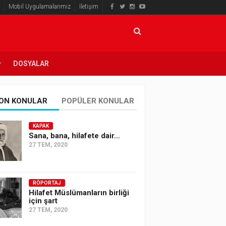
Mobil Uygulamalarımız
İletişim
DOSYALAR
ON KONULAR
POPÜLER KONULAR
KAPAK
Sana, bana, hilafete dair…
27 TEM, 2020
RÖPORTAJ
Hilafet Müslümanların birliği
için şart
27 TEM, 2020