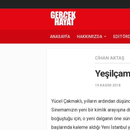
ANASAYFA
HAKKIMIZDA
EDITÖR
CIHAN AKTAŞ
Yeşilçam
19 KASIM 2018
Yücel Çakmaklı, yılların ardından düşü
Sinemamızın yeni bir kimlik arayışına 
boğuştuğu için, o yeni dalganın öne sürd
başlarında kaleme aldığı Yeni İstanbul y