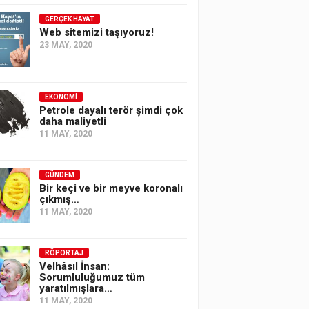
GERÇEK HAYAT
Web sitemizi taşıyoruz!
23 MAY, 2020
EKONOMI
Petrole dayalı terör şimdi çok
daha maliyetli
11 MAY, 2020
GÜNDEM
Bir keçi ve bir meyve koronalı
çıkmış…
11 MAY, 2020
RÖPORTAJ
Velhâsıl İnsan:
Sorumluluğumuz tüm
yaratılmışlara…
11 MAY, 2020