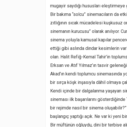
mugayir saydığı hususları eleştirmeye ge
Bir bakıma “solcu” sinemacıların da etkis
zıtlığının sıcak mücadelesi kuşkusuz on
sinemanın kurucusu” olarak anılıyor. Cum
sinema yoluyla kamusal kapılar pencere
ettiği gibi aslında dindar kesimlerin va
olan. Halit Refiğ-Kemal Tahir’in toplum
Erksan ve Atıf Yılmaz’ın tasvir geleneğim
Akad’ın kendi toplumcu sinemasında yo
bir sırça köşk inşasıyla dâhil olmaya ça
Kendi içinde bir dalgalanma yaşayan s
sineması ilk başarılarını gösterdiğinde T
bir rejimde nasıl bir sinema oluşabilir?
başlangıç yaptığı açık. Ne var ki yeni 
Bir müftünün oğluydu, dini bir terbiye a