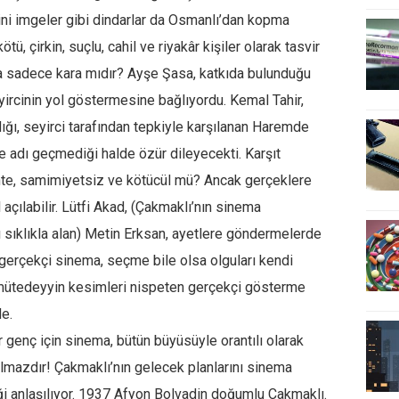
Dini imgeler gibi dindarlar da Osmanlı’dan kopma
ötü, çirkin, suçlu, cahil ve riyakâr kişiler olarak tasvir
ra sadece kara mıdır? Ayşe Şasa, katkıda bulunduğu
eyircinin yol göstermesine bağlıyordu. Kemal Tahir,
dığı, seyirci tarafından tepkiyle karşılanan Haremde
de adı geçmediği halde özür dileyecekti. Karşıt
hte, samimiyetsiz ve kötücül mü? Ancak gerçeklere
 açılabilir. Lütfi Akad, (Çakmaklı’nın sinema
nı sıklıkla alan) Metin Erksan, ayetlere göndermelerde
l gerçekçi sinema, seçme bile olsa olguları kendi
mütedeyyin kesimleri nispeten gerçekçi gösterme
de.
 genç için sinema, bütün büyüsüyle orantılı olarak
ılmazdır! Çakmaklı’nın gelecek planlarını sinema
ği anlaşılıyor. 1937 Afyon Bolvadin doğumlu Çakmaklı.