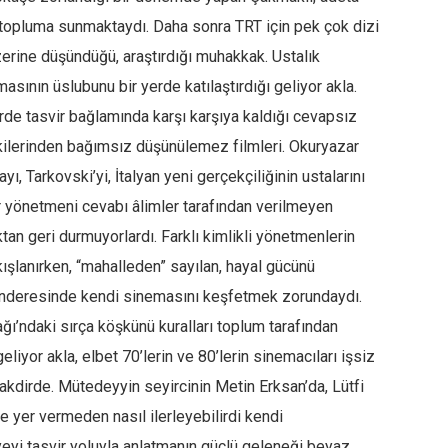
k topluma sunmaktaydı. Daha sonra TRT için pek çok dizi
zerine düşündüğü, araştırdığı muhakkak. Ustalık
asının üslubunu bir yerde katılaştırdığı geliyor akla.
de tasvir bağlamında karşı karşıya kaldığı cevapsız
işkilerinden bağımsız düşünülemez filmleri. Okuryazar
ı, Tarkovski’yi, İtalyan yeni gerçekçiliğinin ustalarını
bir yönetmeni cevabı âlimler tarafından verilmeyen
ktan geri durmuyorlardı. Farklı kimlikli yönetmenlerin
lkışlanırken, “mahalleden” sayılan, hayal gücünü
enderesinde kendi sinemasını keşfetmek zorundaydı.
ı’ndaki sırça köşkünü kuralları toplum tarafından
eliyor akla, elbet 70’lerin ve 80’lerin sinemacıları işsiz
 takdirde. Mütedeyyin seyircinin Metin Erksan’da, Lütfi
e yer vermeden nasıl ilerleyebilirdi kendi
yeyi tasvir yoluyla anlatmanın güçlü geleneği beyaz