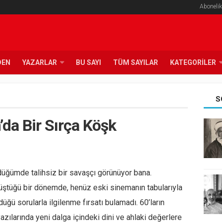
Abonelik
DEN
YAZARLAR
BU SAYI
TÜM SAYILAR
KATEGORILER
S
’da Bir Sırça Köşk
ndüğümde talihsiz bir savaşçı görünüyor bana.
düştüğü bir dönemde, henüz eski sinemanın tabularıyla
üğü sorularla ilgilenme fırsatı bulamadı. 60’ların
azılarında yeni dalga içindeki dini ve ahlaki değerlere