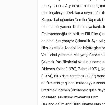
Lise yıllarında Afyon sinemalarında, ün
olarak çalışıyor. Defalarca seyrettiği fil
Karpuz Kabuğundan Gemiler Yapmak fil
sinema dünyasına dâhil olmaya başladı
Emirosmanoğlu ile birlikte Elif Film Şi
asistanlığını yapıyor Çakmaklı. Aynı yıl 
film, özellikle Anadolu’da büyük gişe ba
Yatılı okul yıllarımın Milliyetçi Cephe 
Çakmaklı’nın filmlerini okulun sinema 
Birleşen Yollar (1970), Zehra (1972), 
(1974), Bir Adam Yaratmak (1977) bende 
bu filmlerin çoğunda, mütedeyyin insan
üretilmek istenen (ekonomik güce dayalı,
gösteren sekanslar izleyebilirsiniz.
Başlangıç filmlerini Türk sinemasının 