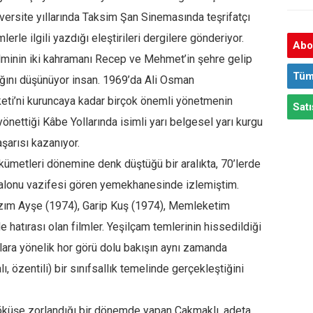
iversite yıllarında Taksim Şan Sinemasında teşrifatçı
mlerle ilgili yazdığı eleştirileri dergilere gönderiyor.
Abon
minin iki kahramanı Recep ve Mehmet’in şehre gelip
Tüm
ğını düşünüyor insan. 1969’da Ali Osman
rketi’ni kuruncaya kadar birçok önemli yönetmenin
Satı
yönettiği Kâbe Yollarında isimli yarı belgesel yarı kurgu
şarısı kazanıyor.
hükümetleri dönemine denk düştüğü bir aralıkta, 70’lerde
salonu vazifesi gören yemekhanesinde izlemiştim.
Kızım Ayşe (1974), Garip Kuş (1974), Memleketim
hatırası olan filmler. Yeşilçam temlerinin hissedildiği
lara yönelik hor görü dolu bakışın aynı zamanda
 özentili) bir sınıfsallık temelinde gerçekleştiğini
çöküşe zorlandığı bir dönemde yapan Çakmaklı, adeta