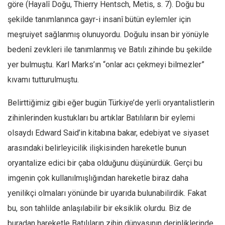
Amerika
göre (Hayalî Doğu, Thierry Hentsch, Metis, s. 7). Doğu bu
şekilde tanımlanınca gayr-i insanî bütün eylemler için
Avustralya
meşruiyet sağlanmış olunuyordu. Doğulu insan bir yönüyle
Tarih
bedenî zevkleri ile tanımlanmış ve Batılı zihinde bu şekilde
Düşünce
yer bulmuştu. Karl Marks’ın “onlar acı çekmeyi bilmezler”
Dosyalar
kıvamı tutturulmuştu.
Belirttiğimiz gibi eğer bugün Türkiye’de yerli oryantalistlerin
zihinlerinden kustukları bu artıklar Batılıların bir eylemi
olsaydı Edward Said’in kitabına bakar, edebiyat ve siyaset
arasındaki belirleyicilik ilişkisinden hareketle bunun
oryantalize edici bir çaba olduğunu düşünürdük. Gerçi bu
imgenin çok kullanılmışlığından hareketle biraz daha
yenilikçi olmaları yönünde bir uyarıda bulunabilirdik. Fakat
bu, son tahlilde anlaşılabilir bir eksiklik olurdu. Biz de
buradan hareketle Batılıların zihin dünyasının derinliklerinde