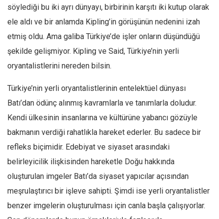
Facebook
söylediği bu iki ayrı dünyayı, birbirinin karşıtı iki kutup olarak
Instagram
ele aldı ve bir anlamda Kipling’in görüşünün nedenini izah
etmiş oldu. Ama galiba Türkiye’de işler onların düşündüğü
YouTube
şekilde gelişmiyor. Kipling ve Said, Türkiye’nin yerli
Editörden
oryantalistlerini nereden bilsin.
Yazarlar
Türkiye’nin yerli oryantalistlerinin entelektüel dünyası
Kemal Özer
Batı’dan ödünç alınmış kavramlarla ve tanımlarla doludur.
Mahmut Toptaş
Kendi ülkesinin insanlarına ve kültürüne yabancı gözüyle
Yvonne Ridley
bakmanın verdiği rahatlıkla hareket ederler. Bu sadece bir
Barış Tarımcıoğlu
refleks biçimidir. Edebiyat ve siyaset arasındaki
Ömer Kayani
belirleyicilik ilişkisinden hareketle Doğu hakkında
Yusuf Armağan
oluşturulan imgeler Batı’da siyaset yapıcılar açısından
Hasanali Yıldırım
meşrulaştırıcı bir işleve sahipti. Şimdi ise yerli oryantalistler
Leyla Şerif Emin
benzer imgelerin oluşturulması için canla başla çalışıyorlar.
Selçuk Türkyılmaz