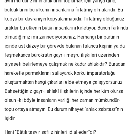
aynı murdar zihnin artıklarını toplamak için yarışa girip,
bulduklarını bu ülkenin insanlarına fırlatmış olmalarıdır. Bu
kopya bir davranışın kopyalanmasıdır. Fırlatmış olduğunuz
artıklar bu ülkenin bütün insanlarını kirletiyor. Bunun farkında
olmadığımızı mı zannediyorsunuz. Herhangi bir partinin
içinde üst düzey bir görevde bulanan falanca kişinin ya da
feşmekanca bürokratın gayr-i meşru ilişkileri üzerinden
siyaseti belirlemeye çalışmak ne kadar ahlakidir? Buradan
hareketle parmaklarını sallayarak korku imparatorluğu
oluşturmaktan hangi çıkarları elde etmeye çalışıyorsunuz.
Bahsettiğiniz gayr-i ahlakî ilişkilerin içinde her kim olursa
olsun -ki böyle insanların varlığı her zaman mümkündür-
topu ortaya atmayın. Bu durum nihayet “ahlak zabıtası”nın
işidir.
Hani “Bâtılı tasvir safi zihinleri idlal eder”di?