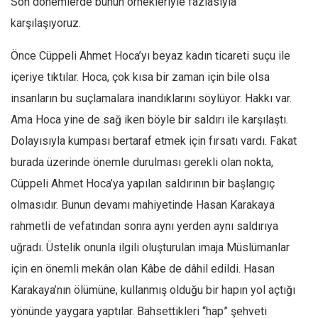
Son dönemlerde bunun örnekleriyle fazlasıyla
karşılaşıyoruz.
Mehmet Ali Tekin
Abir E. Nahas
Önce Cüppeli Ahmet Hoca’yı beyaz kadın ticareti suçu ile
Amina S. Jenenkovic
içeriye tıktılar. Hoca, çok kısa bir zaman için bile olsa
Bağdagül Öz
insanların bu suçlamalara inandıklarını söylüyor. Hakkı var.
Esra Elönü
Ama Hoca yine de sağ iken böyle bir saldırı ile karşılaştı.
» Yazar arşivi
Dolayısıyla kumpası bertaraf etmek için fırsatı vardı. Fakat
burada üzerinde önemle durulması gerekli olan nokta,
Bu Sayı
Cüppeli Ahmet Hoca’ya yapılan saldırının bir başlangıç
Tüm Sayılar
olmasıdır. Bunun devamı mahiyetinde Hasan Karakaya
Kategoriler
rahmetli de vefatından sonra aynı yerden aynı saldırıya
Kültür Sanat
uğradı. Üstelik onunla ilgili oluşturulan imaja Müslümanlar
Kitap
için en önemli mekân olan Kâbe de dâhil edildi. Hasan
Karisi kitap sualleri
Karakaya’nın ölümüne, kullanmış olduğu bir hapın yol açtığı
yönünde yaygara yaptılar. Bahsettikleri “hap” şehveti
7 soruda bu hafta