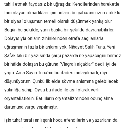
tahlil etmek faydasız bir uğraşıdır. Kendilerinden hareketle
tanımlayan olmadıkları için onların bu çabasını uzun soluklu
bir siyasî oluşumun temeli olarak düşünmek yanlış olur.
Bugün bu şekilde, yarın başka bir şekilde davranabilirler.
Dolayısıyla onların zihinlerinden etrafa saçılanlarla
uğraşmanın fazla bir anlamı yok. Nihayet Salih Tuna, Yeni
Şafak’taki bir yazısında çarşı pazarda ne yapacağını bilmez
bir hâlde dolaşan bu güruha “Viagralı alçaklar” dedi. İyi de
yaptı. Ama Sayın Tuna’nın bu ifadesi anlaşılmadı, diye
düşünüyorum. Çünkü ilk elde sövme anlamına gelebilecek
yalınlığa sahip. Oysa bu ifade ile asıl olarak yerli
oryantalistlerin, Batılıların oryantalizminden ödünç alma
durumuna vurgu yapılmıştır.
İşin tuhaf tarafı anlı şanlı hoca efendilerin ve yazarların da