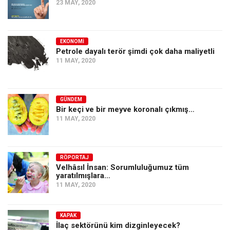
23 MAY, 2020
EKONOMI
Petrole dayalı terör şimdi çok daha maliyetli
11 MAY, 2020
GÜNDEM
Bir keçi ve bir meyve koronalı çıkmış…
11 MAY, 2020
RÖPORTAJ
Velhâsıl İnsan: Sorumluluğumuz tüm
yaratılmışlara…
11 MAY, 2020
KAPAK
İlaç sektörünü kim dizginleyecek?