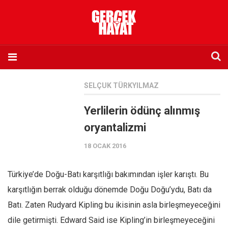
Anasayfa
SELÇUK TÜRKYILMAZ
Hakkımızda
Yerlilerin ödünç alınmış
Künye
oryantalizmi
İletişim
18 OCAK 2016
Abone olmak istiyorum
Satış noktası listesi
Türkiye’de Doğu-Batı karşıtlığı bakımından işler karıştı. Bu
Eksik sayıların temini
karşıtlığın berrak olduğu dönemde Doğu Doğu’ydu, Batı da
Sosyal Medya
Batı. Zaten Rudyard Kipling bu ikisinin asla birleşmeyeceğini
Twitter
dile getirmişti. Edward Said ise Kipling’in birleşmeyeceğini