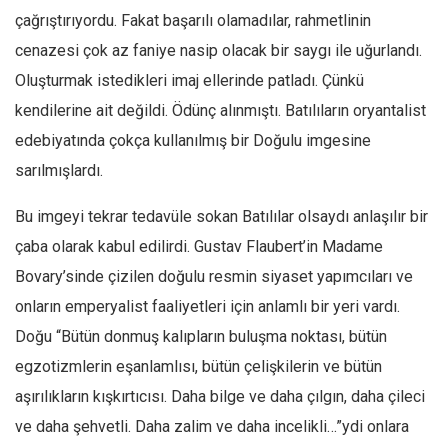
çağrıştırıyordu. Fakat başarılı olamadılar, rahmetlinin
Ekonomi
cenazesi çok az faniye nasip olacak bir saygı ile uğurlandı.
Spor
Oluşturmak istedikleri imaj ellerinde patladı. Çünkü
Manzara
kendilerine ait değildi. Ödünç alınmıştı. Batılıların oryantalist
Sağlık
edebiyatında çokça kullanılmış bir Doğulu imgesine
Gıda-Beslenme
sarılmışlardı.
Hayat
Bu imgeyi tekrar tedavüle sokan Batılılar olsaydı anlaşılır bir
Türkiye
çaba olarak kabul edilirdi. Gustav Flaubert’in Madame
Siyaset
Bovary’sinde çizilen doğulu resmin siyaset yapımcıları ve
Dünya
onların emperyalist faaliyetleri için anlamlı bir yeri vardı.
Avrupa
Doğu “Bütün donmuş kalıpların buluşma noktası, bütün
Asya
egzotizmlerin eşanlamlısı, bütün çelişkilerin ve bütün
Afrika
aşırılıkların kışkırtıcısı. Daha bilge ve daha çılgın, daha çileci
İslam Dünyası
ve daha şehvetli. Daha zalim ve daha incelikli…”ydi onlara