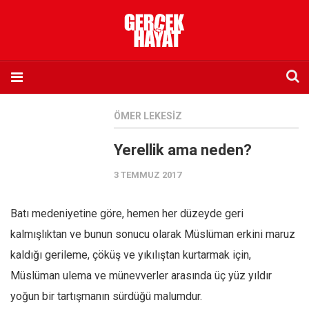
Anasayfa
ÖMER LEKESIZ
Hakkımızda
Yerellik ama neden?
Künye
3 TEMMUZ 2017
İletişim
Abone olmak istiyorum
Batı medeniyetine göre, hemen her düzeyde geri
Satış noktası listesi
kalmışlıktan ve bunun sonucu olarak Müslüman erkini maruz
Eksik sayıların temini
kaldığı gerileme, çöküş ve yıkılıştan kurtarmak için,
Sosyal Medya
Müslüman ulema ve münevverler arasında üç yüz yıldır
Twitter
yoğun bir tartışmanın sürdüğü malumdur.