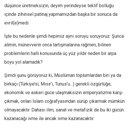
düşünce üretmeksizin, deyim yerindeyse teklif bolluğu
içinde zihinsel patinaj yapmamızdan başka bir sonuca da
evril(e)medi.
İşte bu nedenle şimdi hepimiz aynı soruyu soruyoruz: Şunca
alimin, münevverin onca tartışmalarına rağmen, bilinen
problemlerin halli konusunda üç yüz yıldır neden bir arpa
boyu yol alamadık?
Şimdi şunu görüyoruz ki, Müslüman toplumlardan biri ya da
birkaçı (Türkiye’si, Mısır’ı, Tunus’u…) gerekli özgürlüğe,
ekonomik ve askeri güce ulaşmaksızın emperyalizme karşı
çıkmak, onları İslam coğrafyasından sürüp çıkarmak mümkün
olmayacaktır. Dahası ilim, sanat ve metafizik de bu iki gücün
kazanacağı ivme ile ancak ivme kazanacaktır.