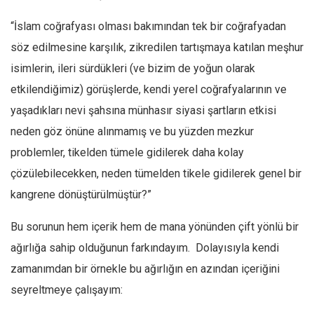
Amerika
“İslam coğrafyası olması bakımından tek bir coğrafyadan
Avustralya
söz edilmesine karşılık, zikredilen tartışmaya katılan meşhur
Tarih
isimlerin, ileri sürdükleri (ve bizim de yoğun olarak
Düşünce
etkilendiğimiz) görüşlerde, kendi yerel coğrafyalarının ve
Dosyalar
yaşadıkları nevi şahsına münhasır siyasi şartların etkisi
neden göz önüne alınmamış ve bu yüzden mezkur
problemler, tikelden tümele gidilerek daha kolay
çözülebilecekken, neden tümelden tikele gidilerek genel bir
kangrene dönüştürülmüştür?”
Bu sorunun hem içerik hem de mana yönünden çift yönlü bir
ağırlığa sahip olduğunun farkındayım. Dolayısıyla kendi
zamanımdan bir örnekle bu ağırlığın en azından içeriğini
seyreltmeye çalışayım: