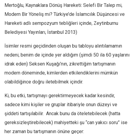
Mertoğlu, Kaynaklara Dönüş Hareketi: Selefi Bir Talep mi,
Ekonomi
Modern Bir Yöneliş mi? Türkiye’de İslamcılık Düşüncesi ve
Spor
Hareketi adlı sempozyum tebliğleri içinde, Zeytinburnu
Manzara
Belediyesi Yayınları, İstanbul 2013)
Sağlık
İsimler resmi geçidinden oluşan bu tabloyu alıntılamamın
Gıda-Beslenme
nedeni, benim de içinde yer aldığım (şimdi 50 ila 60 yaşlarını
Hayat
idrak eden) Seksen Kuşağı’nın, zikrettiğim tartışmanın
Türkiye
modern döneminde, kimlerden etkilendiklerini mümkün
Siyaset
olabildiğince doğru iletebilmek içindir.
Dünya
Ki, bu etki, tartışmayı gerektirmeyecek kadar kesindir,
Avrupa
sadece kimi kişiler ve gruplar itibariyle onun düzeyi ve
Asya
şiddeti tartışılabilir. Ancak bunu da öteletebilecek (hatta
Afrika
gereksizleştirebilecek) mahiyetteki şu “can yakıcı soru” ise
İslam Dünyası
her zaman bu tartışmanın önüne geçer: