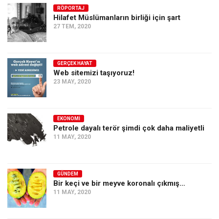
RÖPORTAJ
Hilafet Müslümanların birliği için şart
27 TEM, 2020
GERÇEK HAYAT
Web sitemizi taşıyoruz!
23 MAY, 2020
EKONOMI
Petrole dayalı terör şimdi çok daha maliyetli
11 MAY, 2020
GÜNDEM
Bir keçi ve bir meyve koronalı çıkmış…
11 MAY, 2020