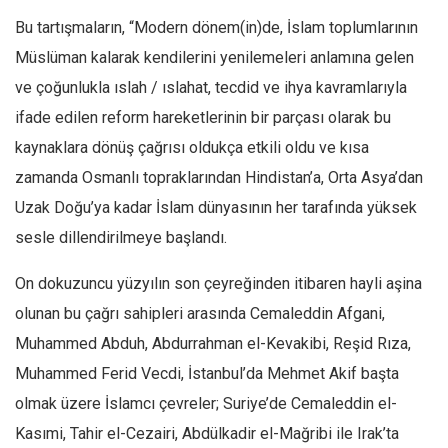
Facebook
Bu tartışmaların, “Modern dönem(in)de, İslam toplumlarının
Instagram
Müslüman kalarak kendilerini yenilemeleri anlamına gelen
YouTube
ve çoğunlukla ıslah / ıslahat, tecdid ve ihya kavramlarıyla
Editörden
ifade edilen reform hareketlerinin bir parçası olarak bu
kaynaklara dönüş çağrısı oldukça etkili oldu ve kısa
Yazarlar
zamanda Osmanlı topraklarından Hindistan’a, Orta Asya’dan
Kemal Özer
Uzak Doğu’ya kadar İslam dünyasının her tarafında yüksek
Mahmut Toptaş
sesle dillendirilmeye başlandı.
Yvonne Ridley
Barış Tarımcıoğlu
On dokuzuncu yüzyılın son çeyreğinden itibaren hayli aşina
olunan bu çağrı sahipleri arasında Cemaleddin Afgani,
Ömer Kayani
Muhammed Abduh, Abdurrahman el-Kevakibi, Reşid Rıza,
Yusuf Armağan
Muhammed Ferid Vecdi, İstanbul’da Mehmet Akif başta
Hasanali Yıldırım
olmak üzere İslamcı çevreler; Suriye’de Cemaleddin el-
Leyla Şerif Emin
Kasımi, Tahir el-Cezairi, Abdülkadir el-Mağribi ile Irak’ta
Selçuk Türkyılmaz