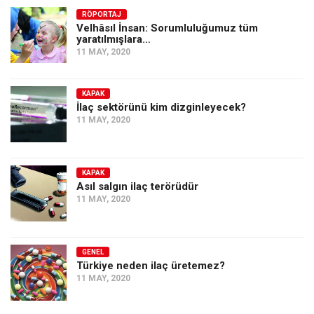
RÖPORTAJ
Velhâsıl İnsan: Sorumluluğumuz tüm
yaratılmışlara…
11 MAY, 2020
KAPAK
İlaç sektörünü kim dizginleyecek?
11 MAY, 2020
KAPAK
Asıl salgın ilaç terörüdür
11 MAY, 2020
GENEL
Türkiye neden ilaç üretemez?
11 MAY, 2020