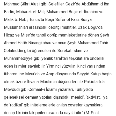
Mahmud Şükri Alusi gibi Selefiler, Cezir’de Abdülhamid ibn
Mehmet Ali Tekin
Badis, Mübarek el-Mili, Muhammed Beşir el-İbrahimi ve
Abir E. Nahas
Malik b. Nebi; Tunus’ta Beşir Sefer el Fasi, Rusya
Amina S. Jenenkovic
Müslümanları arasındaki ceditçi muhitler, Uzak Doğu’da
Bağdagül Öz
Hicaz ve Mısır’da tahsil görüp memleketlerine dönen Şeyh
Esra Elönü
Ahmed Hatib Ninangkabau ve onun Şeyh Muhammed Tahir
Celaleddin gibi öğrencileri ile Serekat İslam ve
» Yazar arşivi
Muhammediyye gibi yenilik taraftarı teşkilatlara önderlik
Bu Sayı
eden isimler sayılabilir. Yirminci yüzyılın ikinci yarısından
Tüm Sayılar
itibaren ise Mısır’da ve Arap dünyasında Seyyid Kutup başta
Kategoriler
olmak üzere İhvan-ı Müslimin düşünürleri ile Pakistan’da
Kültür Sanat
Mevdudi gibi Cemaat-i İslami yazarları, Türkiye’de
Kitap
geleneksel cemaat yapıları dışındaki ‘mealci’, ‘aktivist’, ya
da ‘radikal’ gibi nitelemelerle anılan çevreler kaynaklara
Karisi kitap sualleri
dönüş fikrinin takipçileri arasında sayılabilir.” (M. Suat
7 soruda bu hafta