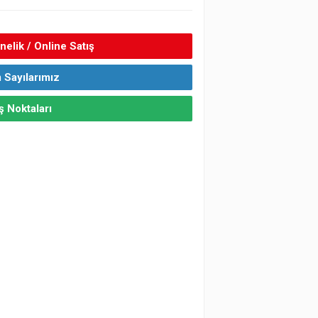
elik / Online Satış
 Sayılarımız
ş Noktaları