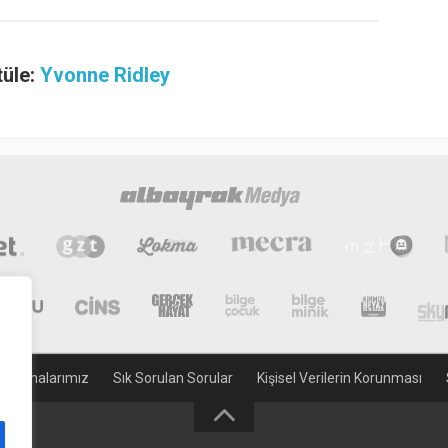
tüle:
Yvonne Ridley
gulamalarımız
Sık Sorulan Sorular
Kişisel Verilerin Korunması