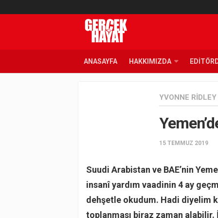
ANASAYFA
HAKKIMIZDA
EDITÖR
YVONNE RIDLEY
Yemen’de
15 TEMMUZ 2019
Suudi Arabistan ve BAE’nin Yemen
insanî yardım vaadinin 4 ay ge
dehşetle okudum. Hadi diyelim k
toplanması biraz zaman alabilir. 