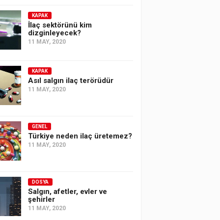
KAPAK
İlaç sektörünü kim
dizginleyecek?
11 MAY, 2020
KAPAK
Asıl salgın ilaç terörüdür
11 MAY, 2020
GENEL
Türkiye neden ilaç üretemez?
11 MAY, 2020
DOSYA
Salgın, afetler, evler ve
şehirler
11 MAY, 2020