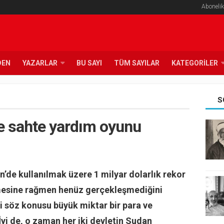
Abonelik
DEN
YAZARLAR
BU SAYI
TÜM SAYILAR
KATEGORILER
S
 sahte yardım oyunu
’de kullanılmak üzere 1 milyar dolarlık rekor
çmesine rağmen henüz gerçekleşmediğini
i söz konusu büyük miktar bir para ve
İyi de, o zaman her iki devletin Sudan