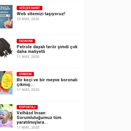
GERÇEK HAYAT
Web sitemizi taşıyoruz!
23 MAY, 2020
EKONOMI
Petrole dayalı terör şimdi çok
daha maliyetli
11 MAY, 2020
GÜNDEM
Bir keçi ve bir meyve koronalı
çıkmış…
11 MAY, 2020
RÖPORTAJ
Velhâsıl İnsan:
Sorumluluğumuz tüm
yaratılmışlara…
11 MAY, 2020