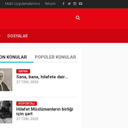
Mobil Uygulamalarımız
İletişim
DOSYALAR
ON KONULAR
POPÜLER KONULAR
KAPAK
Sana, bana, hilafete dair…
27 TEM, 2020
RÖPORTAJ
Hilafet Müslümanların birliği
için şart
27 TEM, 2020