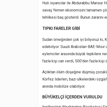
Huti isyancılar ile Abdurabbu Mansur Ha
savaş Yemen ekonomisini tamamen çöker
tehlikesi baş gösterdi. Bunun zararını 
TIPKI FARELER GİBİ
Sudan örneğinden çok iyi biliyoruz ki, K
edebiliyor. Suudi Arabistan-BAE-Mısır 
eylemciler arasında büyük tepkilere ne
fazla kişi can verdi, 500’den fazla kişi 
Açlıktan ölüm döşeğine düşmüş çocukl
Körfez liderleri, bazı ülkelerdeki özgü
anında mobilize olabiliyor.
BÜYÜKELÇİ İÇERDEN VURULDU
İngiltere’nin Washington Büyükelçisi Sir