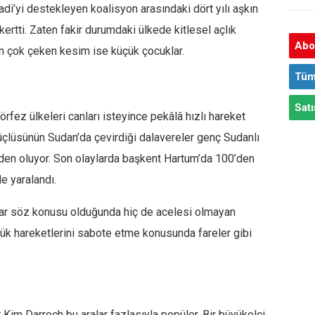
di’yi destekleyen koalisyon arasındaki dört yılı aşkın
tti. Zaten fakir durumdaki ülkede kitlesel açlık
Abon
en çok çeken kesim ise küçük çocuklar.
Tüm
Satı
örfez ülkeleri canları isteyince pekâlâ hızlı hareket
üçlüsünün Sudan’da çevirdiği dalavereler genç Sudanlı
den oluyor. Son olaylarda başkent Hartum’da 100’den
de yaralandı.
ar söz konusu olduğunda hiç de acelesi olmayan
rlük hareketlerini sabote etme konusunda fareler gibi
 Kim Darroch bu aralar fazlasıyla popüler. Bir büyükelçi