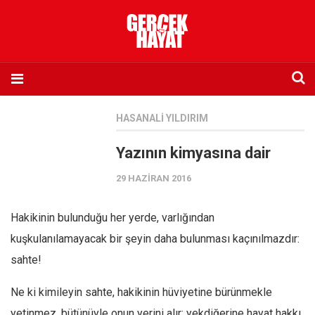
Anasayfa
HASANALI YILDIRIM
Hakkımızda
Yazının kimyasına dair
Künye
29 HAZIRAN 2016
İletişim
Abone olmak istiyorum
Hakikinin bulunduğu her yerde, varlığından
Satış noktası listesi
kuşkulanılamayacak bir şeyin daha bulunması kaçınılmazdır:
Eksik sayıların temini
sahte!
Sosyal Medya
Ne ki kimileyin sahte, hakikinin hüviyetine bürünmekle
Twitter
yetinmez, bütünüyle onun yerini alır; yekdiğerine hayat hakkı