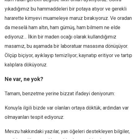
Amerika
yıkadığımız bu hammaddeleri bir potaya atıyor ve gerekli
Avustralya
hararette kimyevi muameleye maruz bırakıyoruz. Ve oradan
Tarih
da meselâ ham altın, ham gümüş, ham bilmem ne elde
Düşünce
ediyoruz… İlkin bir maden ocağı olarak kullandığımız
Dosyalar
masamız, bu aşamada bir laboratuar masasına dönüşüyor.
Ölçüp biçiyor, ayıklayıp temizliyor; kaynatıp eritiyor ve tartıp
kalıplara döküyoruz.
Ne var, ne yok?
Tamam, benzetme yerine bizzat ifadeyi deniyorum:
Konuyla ilgili bizde var olanları ortaya döktük; ardından var
olmayanları tespit ediyoruz:
Mevzu hakkındaki yazılar, yan öğeleri destekleyen bilgiler,