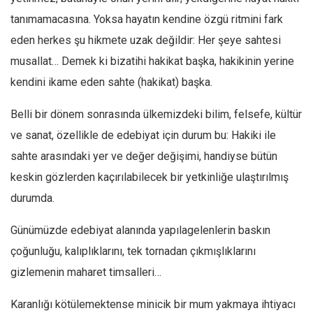
Facebook
tanımamacasına. Yoksa hayatın kendine özgü ritmini fark
Instagram
eden herkes şu hikmete uzak değildir: Her şeye sahtesi
YouTube
musallat… Demek ki bizatihi hakikat başka, hakikinin yerine
Editörden
kendini ikame eden sahte (hakikat) başka.
Yazarlar
Belli bir dönem sonrasında ülkemizdeki bilim, felsefe, kültür
Kemal Özer
ve sanat, özellikle de edebiyat için durum bu: Hakiki ile
Mahmut Toptaş
sahte arasındaki yer ve değer değişimi, handiyse bütün
Yvonne Ridley
keskin gözlerden kaçırılabilecek bir yetkinliğe ulaştırılmış
Barış Tarımcıoğlu
durumda.
Ömer Kayani
Günümüzde edebiyat alanında yapılagelenlerin baskın
Yusuf Armağan
çoğunluğu, kalıplıklarını, tek tornadan çıkmışlıklarını
Hasanali Yıldırım
gizlemenin maharet timsalleri…
Leyla Şerif Emin
Karanlığı kötülemektense minicik bir mum yakmaya ihtiyacı
Selçuk Türkyılmaz