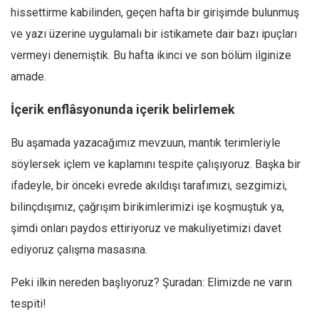
hissettirme kabilinden, geçen hafta bir girişimde bulunmuş
Mehmet Ali Tekin
ve yazı üzerine uygulamalı bir istikamete dair bazı ipuçları
Abir E. Nahas
vermeyi denemiştik. Bu hafta ikinci ve son bölüm ilginize
Amina S. Jenenkovic
amade.
Bağdagül Öz
İçerik enflâsyonunda içerik belirlemek
Esra Elönü
» Yazar arşivi
Bu aşamada yazacağımız mevzuun, mantık terimleriyle
söylersek içlem ve kaplamını tespite çalışıyoruz. Başka bir
Bu Sayı
ifadeyle, bir önceki evrede akıldışı tarafımızı, sezgimizi,
Tüm Sayılar
bilinçdışımız, çağrışım birikimlerimizi işe koşmuştuk ya,
Kategoriler
şimdi onları paydos ettiriyoruz ve makuliyetimizi davet
Kültür Sanat
ediyoruz çalışma masasına.
Kitap
Peki ilkin nereden başlıyoruz? Şuradan: Elimizde ne varın
Karisi kitap sualleri
tespiti!
7 soruda bu hafta