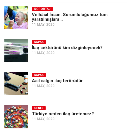
RÖPORTAJ
Velhâsıl İnsan: Sorumluluğumuz tüm
yaratılmışlara…
11 MAY, 2020
KAPAK
İlaç sektörünü kim dizginleyecek?
11 MAY, 2020
KAPAK
Asıl salgın ilaç terörüdür
11 MAY, 2020
GENEL
Türkiye neden ilaç üretemez?
11 MAY, 2020