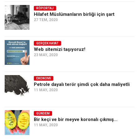
RÖPORTAJ
Hilafet Müslümanların birliği için şart
27 TEM, 2020
GERÇEK HAYAT
Web sitemizi taşıyoruz!
23 MAY, 2020
EKONOMI
Petrole dayalı terör şimdi çok daha maliyetli
11 MAY, 2020
GÜNDEM
Bir keçi ve bir meyve koronalı çıkmış…
11 MAY, 2020