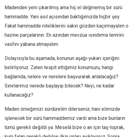
Madenden yeni çıkarılmış ama hiç el değmemiş bir sürü
Ekonomi
hammadde. Yani asıl açısından baktığımızda hiçbir şey.
Spor
Fakat hammadde niteliklerini sakın gözden kaçırmayalım o
Manzara
hazine parçalarının. En azından mevzua ısındırma temrini
Sağlık
vasfını yabana atmayalım.
Gıda-Beslenme
Dolayısıyla bu aşamada, konunun aşağı-yukarı içeriğini
Hayat
belirliyoruz. Zaten tespit ettiğimiz konumuzu, hangi
Türkiye
bağlamda, nelere ve nerelere başvurarak anlatacağız?
Siyaset
Sınırlarımız nerede başlayıp bitecek? Neyi, ne kadar
Dünya
kullanacağız?
Avrupa
Asya
Maden örneğimizi sürdürelim dilerseniz; hani elimizde
işlenecek bir sürü hammaddemiz vardı ama bize bunların
Afrika
tümü gerekli değildi ya. Meselâ bize o an için taş-toprak,
İslam Dünyası
kum falan gerekli değilse ilkin onları ayıklıyoruz. Sonra