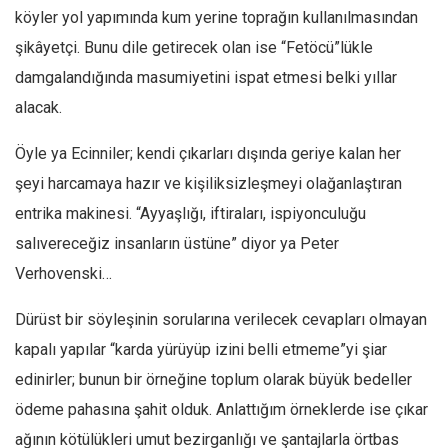
köyler yol yapımında kum yerine toprağın kullanılmasından
şikâyetçi. Bunu dile getirecek olan ise “Fetöcü”lükle
damgalandığında masumiyetini ispat etmesi belki yıllar
alacak.
Öyle ya Ecinniler; kendi çıkarları dışında geriye kalan her
şeyi harcamaya hazır ve kişiliksizleşmeyi olağanlaştıran
entrika makinesi. “Ayyaşlığı, iftiraları, ispiyonculuğu
salıvereceğiz insanların üstüne” diyor ya Peter
Verhovenski…
Dürüst bir söyleşinin sorularına verilecek cevapları olmayan
kapalı yapılar “karda yürüyüp izini belli etmeme”yi şiar
edinirler; bunun bir örneğine toplum olarak büyük bedeller
ödeme pahasına şahit olduk. Anlattığım örneklerde ise çıkar
ağının kötülükleri umut bezirganlığı ve şantajlarla örtbas