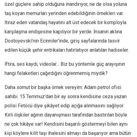
özel güçlere sahip olduğuna inandırıyor, ne de olsa yoluna
taş koyan memurları yerinden edebildiğinin örnekleri var.
İtiraz eden vatandaş hayatını alt üst edecek bir komployla
karşılaşma endişesine kapılıyor bir yerde. İnsanın aklına
Dostoyevski’nin Ecinniler’inde, giriş sayfalarında tasvir
edilen küçük şehir entrikaları hatırlatıyor anlatılan hadiseler.
İftira, ses kaydı, videolar… Biz bu yöntemle güç arayışının
hangi felaketleri çağırdığını öğrenmemiş miydik?
Daha somut bir başka örnek vereyim: Adam petrol ofisi
sahibi. 15 Temmuz’dan bir ay sonra kendisine ceza yazan
polisi Fetöcü diye şikâyet edip açığa alınmasını sağlıyor.
Kirli ilişkiler ağının dayanışması tarafından bastırılan böyle
ne çok hikâye var! Kendisini başarılı göstermeyi bilen aynı
kişi köylere kilit taşı ihalesini almayı da başarıyor ama bütün