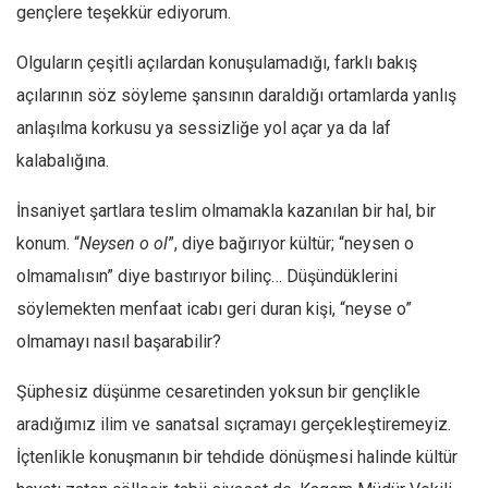
Facebook
gençlere teşekkür ediyorum.
Instagram
Olguların çeşitli açılardan konuşulamadığı, farklı bakış
YouTube
açılarının söz söyleme şansının daraldığı ortamlarda yanlış
Editörden
anlaşılma korkusu ya sessizliğe yol açar ya da laf
kalabalığına.
Yazarlar
Kemal Özer
İnsaniyet şartlara teslim olmamakla kazanılan bir hal, bir
Mahmut Toptaş
konum. “
Neysen o ol
”, diye bağırıyor kültür; “neysen o
Yvonne Ridley
olmamalısın” diye bastırıyor bilinç… Düşündüklerini
Barış Tarımcıoğlu
söylemekten menfaat icabı geri duran kişi, “neyse o”
olmamayı nasıl başarabilir?
Ömer Kayani
Yusuf Armağan
Şüphesiz düşünme cesaretinden yoksun bir gençlikle
Hasanali Yıldırım
aradığımız ilim ve sanatsal sıçramayı gerçekleştiremeyiz.
Leyla Şerif Emin
İçtenlikle konuşmanın bir tehdide dönüşmesi halinde kültür
Selçuk Türkyılmaz