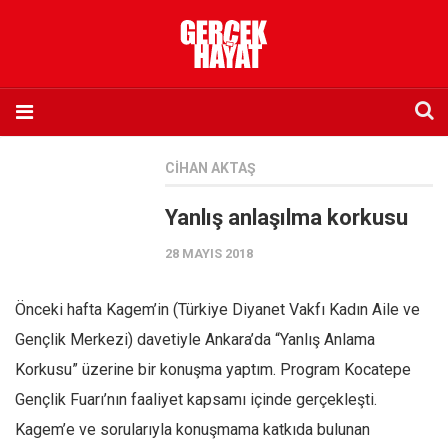
Anasayfa
CIHAN AKTAŞ
Hakkımızda
Yanlış anlaşılma korkusu
Künye
28 MAYIS 2018
İletişim
Abone olmak istiyorum
Önceki hafta Kagem’in (Türkiye Diyanet Vakfı Kadın Aile ve
Satış noktası listesi
Gençlik Merkezi) davetiyle Ankara’da “Yanlış Anlama
Eksik sayıların temini
Korkusu” üzerine bir konuşma yaptım. Program Kocatepe
Sosyal Medya
Gençlik Fuarı’nın faaliyet kapsamı içinde gerçekleşti.
Twitter
Kagem’e ve sorularıyla konuşmama katkıda bulunan