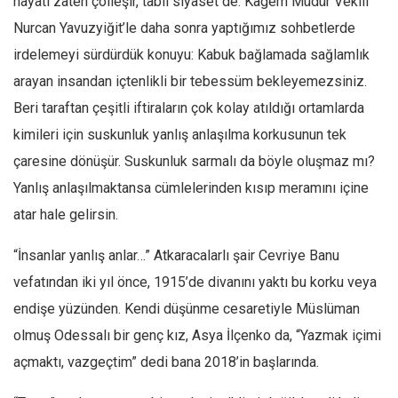
hayatı zaten çölleşir, tabii siyaset de. Kagem Müdür Vekili
Nurcan Yavuzyiğit’le daha sonra yaptığımız sohbetlerde
Mehmet Ali Tekin
irdelemeyi sürdürdük konuyu: Kabuk bağlamada sağlamlık
Abir E. Nahas
arayan insandan içtenlikli bir tebessüm bekleyemezsiniz.
Amina S. Jenenkovic
Beri taraftan çeşitli iftiraların çok kolay atıldığı ortamlarda
Bağdagül Öz
kimileri için suskunluk yanlış anlaşılma korkusunun tek
Esra Elönü
çaresine dönüşür. Suskunluk sarmalı da böyle oluşmaz mı?
» Yazar arşivi
Yanlış anlaşılmaktansa cümlelerinden kısıp meramını içine
Bu Sayı
atar hale gelirsin.
Tüm Sayılar
“İnsanlar yanlış anlar…” Atkaracalarlı şair Cevriye Banu
Kategoriler
vefatından iki yıl önce, 1915’de divanını yaktı bu korku veya
Kültür Sanat
endişe yüzünden. Kendi düşünme cesaretiyle Müslüman
Kitap
olmuş Odessalı bir genç kız, Asya İlçenko da, “Yazmak içimi
açmaktı, vazgeçtim” dedi bana 2018’in başlarında.
Karisi kitap sualleri
7 soruda bu hafta