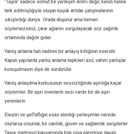
“Taşra” sadece somut bir yerleşim iklimi değil, kendi haline
Ekonomi
terk edilmişliğiyle oluşan küçük iktidar çatışmalarının
Spor
sıkıştırdığı dünya. Orada düşünür ama hemen
Manzara
söylemezsiniz, çıkar ağlarını sorgulayacak söz sağırlık
Sağlık
ortamında dağılır gider.
Gıda-Beslenme
Yanlış anlama hali nadiren bir anlayış kıtlığının eseridir.
Hayat
Kapalı yapılarda yanlış anlama tepkileri asıl, vahim yanlışlar
Türkiye
konuşulmasın diye de sürdürülür.
Siyaset
Yanlış anlaşılma korkusunun sessizliğinde aşırılığa kaçar
Dünya
söylemler: Bir aşırı övenlerin sesi vardır bir de aşırı
Avrupa
yerenlerin.
Asya
Eleştiri ve şeffaflığın esas alındığı yerleşimler nerede
Afrika
olurlarsa olsunlar, bir canlılık, güven ve sağlamlık sergilerler.
İslam Dünyası
Taşra, metropol kapsamında bile olsa eleştiriye dayalı