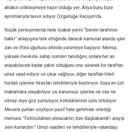
Amerika
ahlakın silikleşmeye hazır olduğu yer; Aliya bunu bize
Avustralya
ayrıntılarıyla tasvir ediyor Özgürlüğe Kaçışım’da.
Tarih
Küçük yerleşimlerde hele liyakat yerini “benim tarafımın
Düşünce
hakkı” anlayışına terk ettiğinde daracık kamusal alanda işler
Dosyalar
zan ve iftira uğultusu altında yürümeye başlıyor. Memur,
yüksek mevkide sahip isimleri tanıdığını, onlara her an
arayabilecek kadar yakın olduğunu öne sürerek bir taraftan
umut vaad ediyor ve çıkar sağlıyor, diğer taraftan hileli
hurdalı işlerine itirazları tehditleriyle bastırıyor. Güya en üst
makamlara ulaşabiliyor ya, kanunsuz işlerine ne olur ne
olmaz diye göz yumuluyor, kötülüklerinin üstü örtülüyor.
Mesela şunları söylüyor pasif hale getirmek istediği
memura: “Fetöcülükten alınacaktın, ben Başbakanlık’ı arayıp
seni kurtardım.” Umut vaadleri ve tehditleriyle vatandaşı