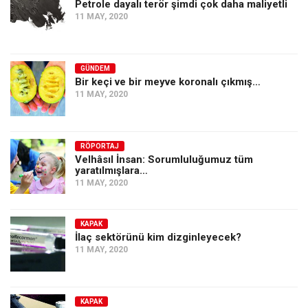
Petrole dayalı terör şimdi çok daha maliyetli
11 MAY, 2020
GÜNDEM
Bir keçi ve bir meyve koronalı çıkmış…
11 MAY, 2020
RÖPORTAJ
Velhâsıl İnsan: Sorumluluğumuz tüm
yaratılmışlara…
11 MAY, 2020
KAPAK
İlaç sektörünü kim dizginleyecek?
11 MAY, 2020
KAPAK