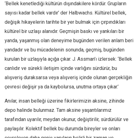
Facebook
‘Bellek kenetlediği kültürün dışındakilere kördür. Grupların
sayısı kadar bellek vardır’ der Halbwachs. Kültürel bellek,
Instagram
değişik hikayelerin tarihte bir yer bulmak için çırpındıkları
YouTube
kültürel bir uzlaşı alanıdır. Geçmişin baskı ve yankıları bir
Editörden
yanda, yaşanmış olan deneyime bugünden verilen anlam beri
Yazarlar
yandadır ve bu mücadelenin sonunda, geçmiş, bugünden
Kemal Özer
kurulan bir uzlaşıyla açığa çıkar. J. Assman’ı izlersek: ‘Bellek
Mahmut Toptaş
canlıdır ve sürekli iletişim içinde varlığını sürdürür, bu
Yvonne Ridley
alışveriş duraksarsa veya alışveriş içinde olunan gerçekliğin
çevresi değişir ya da kaybolursa, unutma ortaya çıkar.’
Barış Tarımcıoğlu
Ömer Kayani
Anılar, insan belleği üzerine fikirlerimizin aksine, zihinde
Yusuf Armağan
depo halinde bulunmaz. Tam aksine yaşantılarımız
Hasanali Yıldırım
tarafından uyarılır, meydan okunur, değiştirilir, sürdürülür ve
Leyla Şerif Emin
paylaşılır. Kolektif bellek bu durumda bireyler ve onları
çevreleyen daha geniş yapıların belirli bir zaman ve
Selçuk Türkyılmaz