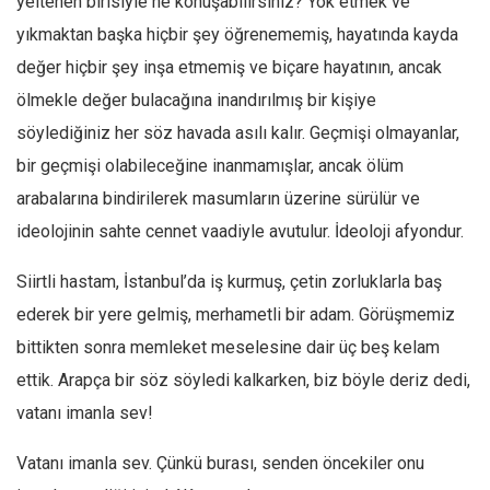
yeltenen birisiyle ne konuşabilirsiniz? Yok etmek ve
yıkmaktan başka hiçbir şey öğrenememiş, hayatında kayda
değer hiçbir şey inşa etmemiş ve biçare hayatının, ancak
ölmekle değer bulacağına inandırılmış bir kişiye
söylediğiniz her söz havada asılı kalır. Geçmişi olmayanlar,
bir geçmişi olabileceğine inanmamışlar, ancak ölüm
arabalarına bindirilerek masumların üzerine sürülür ve
ideolojinin sahte cennet vaadiyle avutulur. İdeoloji afyondur.
Siirtli hastam, İstanbul’da iş kurmuş, çetin zorluklarla baş
ederek bir yere gelmiş, merhametli bir adam. Görüşmemiz
bittikten sonra memleket meselesine dair üç beş kelam
ettik. Arapça bir söz söyledi kalkarken, biz böyle deriz dedi,
vatanı imanla sev!
Vatanı imanla sev. Çünkü burası, senden öncekiler onu