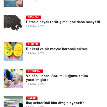
EKONOMI
Petrole dayalı terör şimdi çok daha maliyetli
11 MAY, 2020
GÜNDEM
Bir keçi ve bir meyve koronalı çıkmış…
11 MAY, 2020
RÖPORTAJ
Velhâsıl İnsan: Sorumluluğumuz tüm
yaratılmışlara…
11 MAY, 2020
KAPAK
İlaç sektörünü kim dizginleyecek?