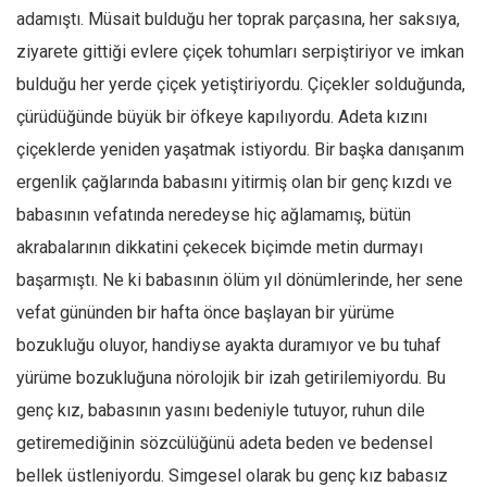
adamıştı. Müsait bulduğu her toprak parçasına, her saksıya,
Ekonomi
ziyarete gittiği evlere çiçek tohumları serpiştiriyor ve imkan
Spor
bulduğu her yerde çiçek yetiştiriyordu. Çiçekler solduğunda,
Manzara
çürüdüğünde büyük bir öfkeye kapılıyordu. Adeta kızını
Sağlık
çiçeklerde yeniden yaşatmak istiyordu. Bir başka danışanım
Gıda-Beslenme
ergenlik çağlarında babasını yitirmiş olan bir genç kızdı ve
Hayat
babasının vefatında neredeyse hiç ağlamamış, bütün
Türkiye
akrabalarının dikkatini çekecek biçimde metin durmayı
Siyaset
başarmıştı. Ne ki babasının ölüm yıl dönümlerinde, her sene
vefat gününden bir hafta önce başlayan bir yürüme
Dünya
bozukluğu oluyor, handiyse ayakta duramıyor ve bu tuhaf
Avrupa
yürüme bozukluğuna nörolojik bir izah getirilemiyordu. Bu
Asya
genç kız, babasının yasını bedeniyle tutuyor, ruhun dile
Afrika
getiremediğinin sözcülüğünü adeta beden ve bedensel
İslam Dünyası
bellek üstleniyordu. Simgesel olarak bu genç kız babasız