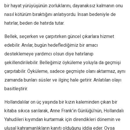
Amerika
bir hayat yürüyüşünün zorluklarını, dayanaksız kalmanın onu
Avustralya
nasıl kötürüm bıraktığını anlatıyordu. İnsan bedeniyle de
Tarih
hatırlar, beden de hatırda tutar.
Düşünce
Bellek, seçerken ve çarpıtırken güncel çıkarlara hizmet
Dosyalar
edebilir. Anılar, bugün hedeflediğimiz bir amacı
desteklemeye yardımcı olsun diye hatırlanıp
şekillendirilebilir. Belleğimiz öyküleme yoluyla da geçmişi
çarpıtabilir. Öyküleme, sadece geçmişte olanı aktarmaz, aynı
zamanda bunları süsler ve ilginç hale getirir. Anlatılan olayı
basitleştirir.
Hollandalılar on üç yaşında bir kızın kaleminden çıkan bir
kitaba sıkıca sarılarak, Anne Frank’in Günlüğü’nün, Hollandalı
Yahudileri kıyımdan kurtarmak için direndikleri dönemin ve
ulusal kahramanlıkların kanıtı olduğunu iddia eder. Oysa