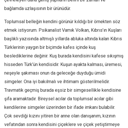
bağlamda uzlaşısının bir ürünüdür.
Mehmet Ali Tekin
Abir E. Nahas
Toplumsal belleğin kendini görünür kıldığı bir örnekten söz
Amina S. Jenenkovic
etmek istiyorum. Psikanalist Vamık Volkan, Kıbrıs’ın Kuşları
Bağdagül Öz
başlıklı yazısında altmışlı yıllarda abluka altında kalan Kıbrıs
Esra Elönü
Türklerinin yaygın bir biçimde kafes içinde kuş
beslediklerine değinir. Kuş burada kendisini kafese sıkışmış
» Yazar arşivi
hisseden Türk’ün kendisidir. Kuşun ayakta kalması, üremesi,
Bu Sayı
neşeyle şakıması onun da geleceğe duyduğu ümidi
Tüm Sayılar
simgeler. Ona iyi bakılmalı ve ihtimam gösterilmelidir.
Kategoriler
Travmatik geçmiş burada eşsiz bir simgesellikle kendisine
Kültür Sanat
şifa aramaktadır. Bireysel acılar da toplumsal acılar gibi
Kitap
kendilerine simgeler üzerinden bir ifade imkanı bulabilir.
Çok sevdiği kızını yitiren bir anne olan danışanım, kızının
Karisi kitap sualleri
vefatından sonra kendisini çiçeklere ve çiçek yetiştirmeye
7 soruda bu hafta