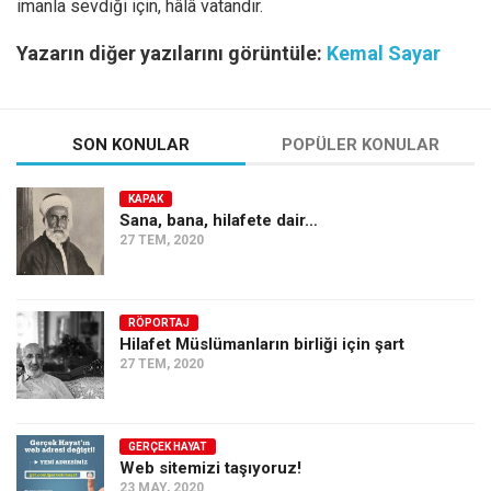
imanla sevdiği için, hâlâ vatandır.
Yazarın diğer yazılarını görüntüle:
Kemal Sayar
SON KONULAR
POPÜLER KONULAR
KAPAK
Sana, bana, hilafete dair…
27 TEM, 2020
RÖPORTAJ
Hilafet Müslümanların birliği için şart
27 TEM, 2020
GERÇEK HAYAT
Web sitemizi taşıyoruz!
23 MAY, 2020