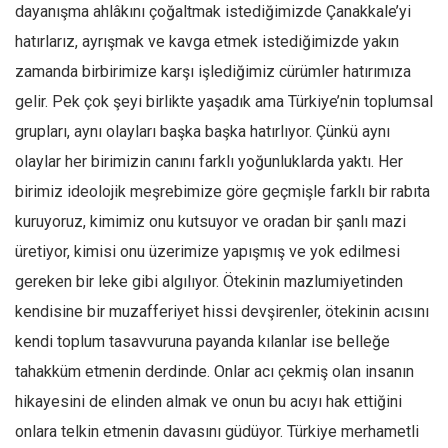
dayanışma ahlâkını çoğaltmak istediğimizde Çanakkale’yi
hatırlarız, ayrışmak ve kavga etmek istediğimizde yakın
zamanda birbirimize karşı işlediğimiz cürümler hatırımıza
gelir. Pek çok şeyi birlikte yaşadık ama Türkiye’nin toplumsal
grupları, aynı olayları başka başka hatırlıyor. Çünkü aynı
olaylar her birimizin canını farklı yoğunluklarda yaktı. Her
birimiz ideolojik meşrebimize göre geçmişle farklı bir rabıta
kuruyoruz, kimimiz onu kutsuyor ve oradan bir şanlı mazi
üretiyor, kimisi onu üzerimize yapışmış ve yok edilmesi
gereken bir leke gibi algılıyor. Ötekinin mazlumiyetinden
kendisine bir muzafferiyet hissi devşirenler, ötekinin acısını
kendi toplum tasavvuruna payanda kılanlar ise belleğe
tahakküm etmenin derdinde. Onlar acı çekmiş olan insanın
hikayesini de elinden almak ve onun bu acıyı hak ettiğini
onlara telkin etmenin davasını güdüyor. Türkiye merhametli