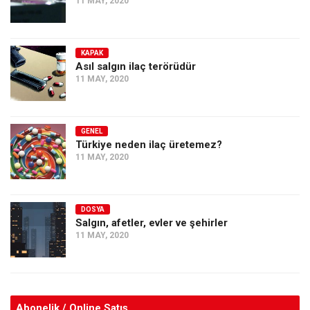
11 MAY, 2020
KAPAK
Asıl salgın ilaç terörüdür
11 MAY, 2020
GENEL
Türkiye neden ilaç üretemez?
11 MAY, 2020
DOSYA
Salgın, afetler, evler ve şehirler
11 MAY, 2020
Abonelik / Online Satış