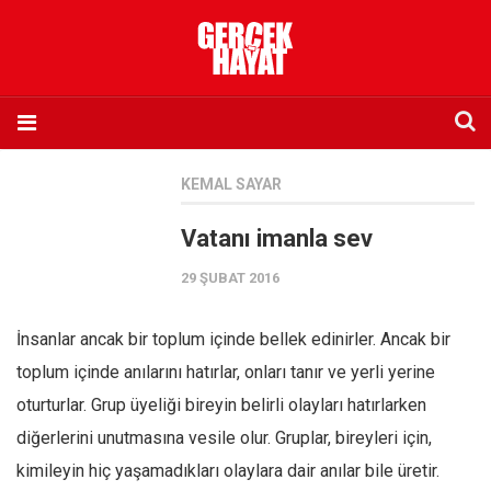
Anasayfa
KEMAL SAYAR
Hakkımızda
Vatanı imanla sev
Künye
29 ŞUBAT 2016
İletişim
Abone olmak istiyorum
İnsanlar ancak bir toplum içinde bellek edinirler. Ancak bir
Satış noktası listesi
toplum içinde anılarını hatırlar, onları tanır ve yerli yerine
Eksik sayıların temini
oturturlar. Grup üyeliği bireyin belirli olayları hatırlarken
Sosyal Medya
diğerlerini unutmasına vesile olur. Gruplar, bireyleri için,
Twitter
kimileyin hiç yaşamadıkları olaylara dair anılar bile üretir.