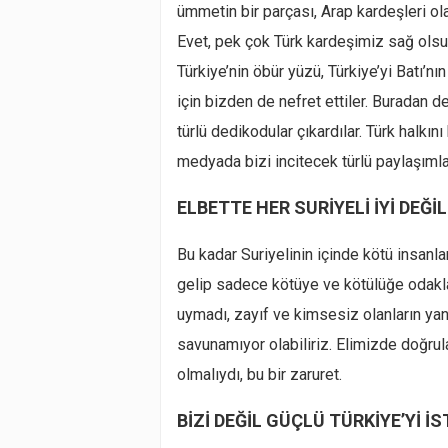
ümmetin bir parçası, Arap kardeşleri ola
Evet, pek çok Türk kardeşimiz sağ olsun
Türkiye’nin öbür yüzü, Türkiye’yi Batı’nı
için bizden de nefret ettiler. Buradan 
türlü dedikodular çıkardılar. Türk halkın
medyada bizi incitecek türlü paylaşıml
ELBETTE HER SURİYELİ İYİ DEĞİL
Bu kadar Suriyelinin içinde kötü insanl
gelip sadece kötüye ve kötülüğe odakla
uymadı, zayıf ve kimsesiz olanların yan
savunamıyor olabiliriz. Elimizde doğrul
olmalıydı, bu bir zaruret.
BİZİ DEĞİL GÜÇLÜ TÜRKİYE’Yİ 