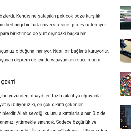
zlerdi. Kendisine sataşılan pek çok söze karşılık
m herhangi bir Türk üniversitesine gitmeyi istemiyor.
para biriktirince de yurt dışındaki başka bir
çumuz olduğuna inanıyor. Nasıl bir bağlantı kuruyorlar,
aşanan deprem de içinde yaşayanların suçu mudur
 ÇEKTİ
uçları yüzünden olsaydı en fazla sıkıntıya uğrayanlar
iyi biliyoruz ki, en çok sıkıntı çekenler
rdir. Allah sevdiği kulunu sıkıntılarla sınar. Biz de
tanımızı yitirmekle sınandık. Sadece özgürlük ve
r başımıza geldi. İki temel insanî hak için… Ülkemizden