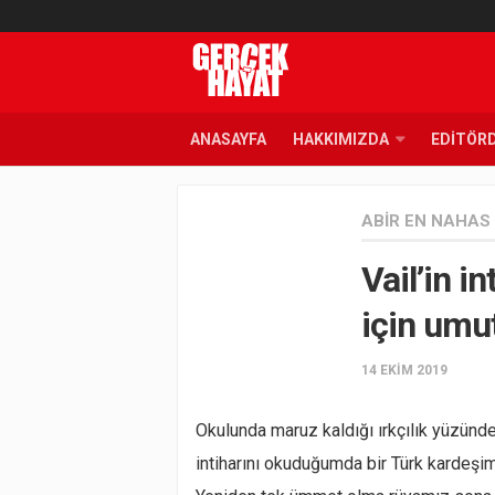
ANASAYFA
HAKKIMIZDA
EDITÖR
ABIR EN NAHAS
Vail’in i
için umu
14 EKIM 2019
Okulunda maruz kaldığı ırkçılık yüzünde
intiharını okuduğumda bir Türk kardeşi