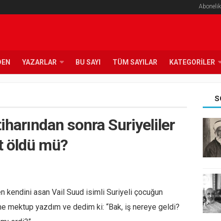
Abonelik
DEN
YAZARLAR
BU SAYI
TÜM SAYILAR
KATEGORILER
S
ntiharından sonra Suriyeliler
t öldü mü?
n kendini asan Vail Suud isimli Suriyeli çocuğun
me mektup yazdım ve dedim ki: “Bak, iş nereye geldi?