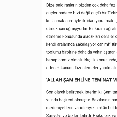
Bize saldıranların bizden çok daha fazla
güçler sadece bizi değil güçlü bir Türki
kullanmak suretiyle iktidarı yıpratmak i
etmek için uğraşıyorlar. Bir kısım öğre
etmeme konusunda alacakları dersler o
kendi aralarında şakalaşıyor canım!” t
toplumu birbirine daha da yakınlaştıran
hesaplarımız olmalı. Irkçılık konusunda
edecek kanuni düzenlemeler yapılmalı.
‘ALLAH ŞAM EHLİNE TEMİNAT VE
Son olarak belirtmek isterim ki, Şam tar
yılında başkent olmuştur. Bazılarının sa
medeniyetlerin varisleriyiz. İmkân bul
Suriye’yi ve bizleri bitirdi. Psikolojik v