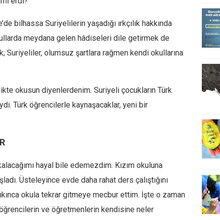
mı erdi?”
e bilhassa Suriyelilerin yaşadığı ırkçılık hakkında
llarda meydana gelen hâdiseleri dile getirmek de
k; Suriyeliler, olumsuz şartlara rağmen kendi okullarına
rlikte okusun diyenlerdenim. Suriyeli çocukların Türk
di. Türk öğrencilerle kaynaşacaklar, yeni bir
R
kalacağımı hayal bile edemezdim. Kızım okuluna
adı. Üsteleyince evde daha rahat ders çalıştığını
çıkınca okula tekrar gitmeye mecbur ettim. İşte o zaman
 öğrencilerin ve öğretmenlerin kendisine neler