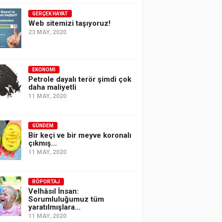
GERÇEK HAYAT
Web sitemizi taşıyoruz!
23 MAY, 2020
EKONOMI
Petrole dayalı terör şimdi çok
daha maliyetli
11 MAY, 2020
GÜNDEM
Bir keçi ve bir meyve koronalı
çıkmış…
11 MAY, 2020
RÖPORTAJ
Velhâsıl İnsan:
Sorumluluğumuz tüm
yaratılmışlara…
11 MAY, 2020