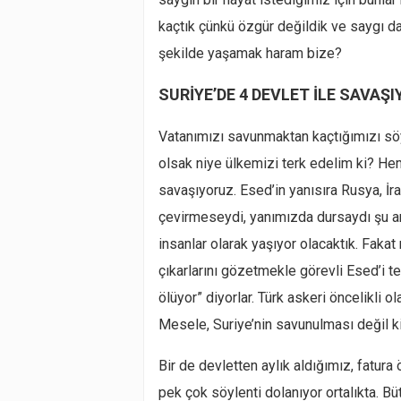
kaçtık çünkü özgür değildik ve saygı d
şekilde yaşamak haram bize?
SURİYE’DE 4 DEVLET İLE SAVAŞ
Vatanımızı savunmaktan kaçtığımızı söyl
olsak niye ülkemizi terk edelim ki? Hem
savaşıyoruz. Esed’in yanısıra Rusya, İr
çevirmeseydi, yanımızda dursaydı şu 
insanlar olarak yaşıyor olacaktık. Fakat n
çıkarlarını gözetmekle görevli Esed’i ter
ölüyor” diyorlar. Türk askeri öncelikli ol
Mesele, Suriye’nin savunulması değil k
Bir de devletten aylık aldığımız, fatura
pek çok söylenti dolanıyor ortalıkta. B