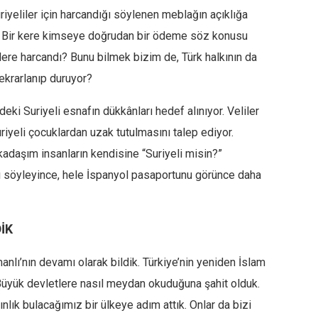
riyeliler için harcandığı söylenen meblağın açıklığa
. Bir kere kimseye doğrudan bir ödeme söz konusu
lere harcandı? Bunu bilmek bizim de, Türk halkının da
tekrarlanıp duruyor?
eki Suriyeli esnafın dükkânları hedef alınıyor. Veliler
riyeli çocuklardan uzak tutulmasını talep ediyor.
kadaşım insanların kendisine “Suriyeli misin?”
nı söyleyince, hele İspanyol pasaportunu görünce daha
İK
nlı’nın devamı olarak bildik. Türkiye’nin yeniden İslam
 Büyük devletlere nasıl meydan okuduğuna şahit olduk.
lık bulacağımız bir ülkeye adım attık. Onlar da bizi