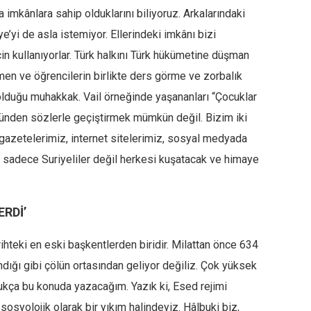
 imkânlara sahip olduklarını biliyoruz. Arkalarındaki
ye’yi de asla istemiyor. Ellerindeki imkânı bizi
çin kullanıyorlar. Türk halkını Türk hükümetine düşman
tmen ve öğrencilerin birlikte ders görme ve zorbalık
lduğu muhakkak. Vail örneğinde yaşananları “Çocuklar
üründen sözlerle geçiştirmek mümkün değil. Bizim iki
 gazetelerimiz, internet sitelerimiz, sosyal medyada
, sadece Suriyeliler değil herkesi kuşatacak ve himaye
RDİ’
ihteki en eski başkentlerden biridir. Milattan önce 634
ndığı gibi çölün ortasından geliyor değiliz. Çok yüksek
dukça bu konuda yazacağım. Yazık ki, Esed rejimi
e sosyolojik olarak bir yıkım halindeyiz. Hâlbuki biz,