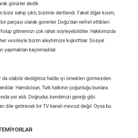
rak görürler dedik.
 bize sahip çıktı, bizimle dertlendi. Fakat diğer kısım,
n bir parçası olarak görenler Doğu’dan nefret ettikleri
defolup gitmemizi çok rahat söyleyebildiler. Hakkımızda
ı her vesileyle bizim aleyhimize kışkırttılar. Sosyal
arı yapmaktan kaçınmadılar.
ar da olabilir dediğimiz halde iyi örnekleri görmezden
ndılar. Hamdolsun, Türk halkının çoğunluğu bunlara
ında yer aldı. Doğrudur, kendimizi gereği gibi
arı dile getirecek bir TV kanalı mevcut değil. Oysa bu
İSTEMİYORLAR