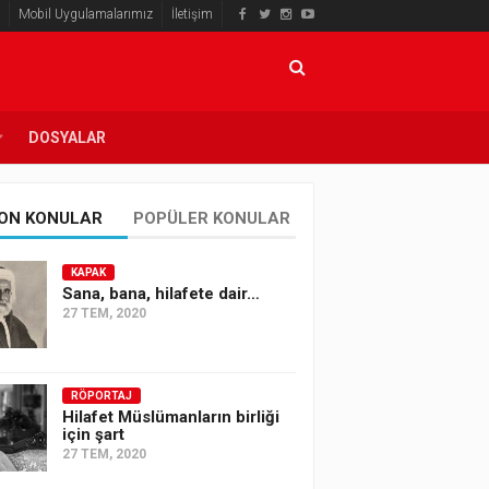
Mobil Uygulamalarımız
İletişim
DOSYALAR
ON KONULAR
POPÜLER KONULAR
KAPAK
Sana, bana, hilafete dair…
27 TEM, 2020
RÖPORTAJ
Hilafet Müslümanların birliği
için şart
27 TEM, 2020