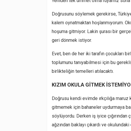
Yeniden tek ümmet olma rüyamız sona 
Doğrusunu söylemek gerekirse, Türkiye’d
kalem oynatmaktan hoşlanmıyorum. Oku
hoşuma gitmiyor. Lakin şurası bir gerçe
geri dönmek istiyor.
Evet, ben de her iki tarafın çocukları bi
toplumunu tanıyabilmesi için bu gerekliy
birlikteliğin temelleri atılacaktı.
KIZIM OKULA GİTMEK İSTEMİYO
Doğrusu kendi evimde ırkçılığa maruz 
gitmemek için bahaneler uydurmaya başl
söylüyordu. Derken iş iyice çığırından 
ağzından baklayı çıkardı ve okulundaki