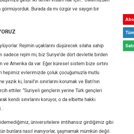
a görmüyorduk. Burada da mı özgür ve saygın bir
Abon
IYORUZ
Tüm
üyorlar. Rejimin uçaklarını düşürecek silaha sahip
Satı
 sadece rejim mi, biz Suriye’de dört devletle birden
an ve Amerika da var. Eğer küresel sistem bize sırtını
an hepimiz evlerimizde çoluk çocuğumuzla mutlu
e yazık ki, İsrail’in sınırlarını korumak ve Batı’nın
cih ettiler. “Suriyeli gençlerin yerine Türk gençleri
arak kendi sınırlarını koruyor, o da elbette hakkı.
i…
 ödemediğimiz, üniversitelere imtihansız girdiğimiz gibi
ütün bunlara nasıl inanıyorlar, şaşmamak mümkün değil.