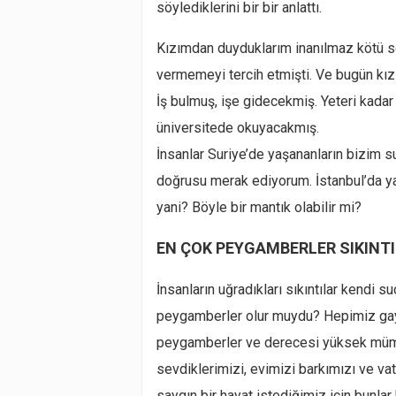
söylediklerini bir bir anlattı.
Kızımdan duyduklarım inanılmaz kötü sö
vermemeyi tercih etmişti. Ve bugün kızı
İş bulmuş, işe gidecekmiş. Yeteri kadar 
üniversitede okuyacakmış.
İnsanlar Suriye’de yaşananların bizim su
doğrusu merak ediyorum. İstanbul’da y
yani? Böyle bir mantık olabilir mi?
EN ÇOK PEYGAMBERLER SIKINTI
İnsanların uğradıkları sıkıntılar kendi s
peygamberler olur muydu? Hepimiz gayet 
peygamberler ve derecesi yüksek müminle
sevdiklerimizi, evimizi barkımızı ve va
saygın bir hayat istediğimiz için bunla