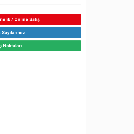
elik / Online Satış
 Sayılarımız
ş Noktaları