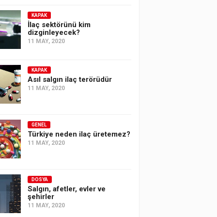
KAPAK
İlaç sektörünü kim
dizginleyecek?
11 MAY, 2020
KAPAK
Asıl salgın ilaç terörüdür
11 MAY, 2020
GENEL
Türkiye neden ilaç üretemez?
11 MAY, 2020
DOSYA
Salgın, afetler, evler ve
şehirler
11 MAY, 2020