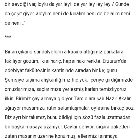
bir sevdiği var, loylu da yar leyli de yar ley ley ley / Günde
Mehmet Ali Tekin
on çeşit giyer, aleylim neni de kınalım neni de belalım neni
Abir E. Nahas
de neni…”
Amina S. Jenenkovic
***
Bağdagül Öz
Esra Elönü
Bir an çıkarıp sandalyelerin arkasına attığımız parkalara
takılıyor gözüm. İkisi hariç, hepsi haki renkte. Erzurum’da
» Yazar arşivi
edebiyat fakültesinin kantininde sıradan bir kış günü.
Bu Sayı
Şemsiye taşıma alışkanlığımız hiç yok. İçeriye girdiğimizde
Tüm Sayılar
omuzlarımıza, saçlarımıza yerleşmiş karları temizliyoruz
Kategoriler
ilkin. Birimiz çay almaya gidiyor. Tam o ara şair Nazir Akalın
Kültür Sanat
uğruyor masamıza, rutin selamlaşmalar, öylesine birkaç söz.
Kitap
Biz ayrı bir takımız, bunu bildiği için sözü fazla uzatmadan
bir başka masaya uzanıyor. Çaylar geliyor; sigara paketleri
Karisi kitap sualleri
zaten masanın üzerine konulmuş, ellerimiz ısınmaya
7 soruda bu hafta