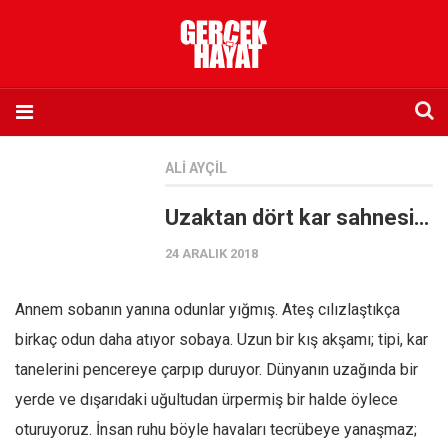
Anasayfa
ALI AYÇIL
Hakkımızda
Uzaktan dört kar sahnesi…
Künye
24 ARALIK 2018
İletişim
Abone olmak istiyorum
Annem sobanın yanına odunlar yığmış. Ateş cılızlaştıkça
Satış noktası listesi
birkaç odun daha atıyor sobaya. Uzun bir kış akşamı; tipi, kar
Eksik sayıların temini
tanelerini pencereye çarpıp duruyor. Dünyanın uzağında bir
Sosyal Medya
yerde ve dışarıdaki uğultudan ürpermiş bir halde öylece
Twitter
oturuyoruz. İnsan ruhu böyle havaları tecrübeye yanaşmaz;