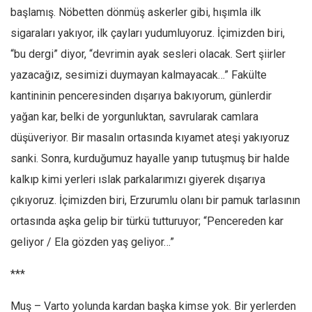
başlamış. Nöbetten dönmüş askerler gibi, hışımla ilk
Ekonomi
sigaraları yakıyor, ilk çayları yudumluyoruz. İçimizden biri,
Spor
“bu dergi” diyor, “devrimin ayak sesleri olacak. Sert şiirler
Manzara
yazacağız, sesimizi duymayan kalmayacak…” Fakülte
Sağlık
kantininin penceresinden dışarıya bakıyorum, günlerdir
Gıda-Beslenme
yağan kar, belki de yorgunluktan, savrularak camlara
Hayat
düşüveriyor. Bir masalın ortasında kıyamet ateşi yakıyoruz
Türkiye
sanki. Sonra, kurduğumuz hayalle yanıp tutuşmuş bir halde
Siyaset
kalkıp kimi yerleri ıslak parkalarımızı giyerek dışarıya
çıkıyoruz. İçimizden biri, Erzurumlu olanı bir pamuk tarlasının
Dünya
ortasında aşka gelip bir türkü tutturuyor; “Pencereden kar
Avrupa
geliyor / Ela gözden yaş geliyor…”
Asya
Afrika
***
İslam Dünyası
Muş – Varto yolunda kardan başka kimse yok. Bir yerlerden