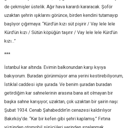
de çekmişler üstelik. Ağır hava karardı kararacak. Şoför
uzaktan şehrin ışıklarını görünce, birden kendini tutamayıp
başlıyor çığırmaya: “Kürd’ün kızı süt pişirir / Vay lele lele
Kürd’ün kızı / Sütün köpüğün taşırır / Vay lele lele Kürd’ün
kızı…”
***
İstanbul kar altında. Evimin balkonundan karşı kıyıya
bakıyorum. Buradan görünmüyor ama yerini kestirebiliyorum,
İstiklal caddesi işte şurada. Ve benim şuradan buradan
getirdiğim kar sahnelerinin arasına bana ait olmayan bir
başka sahne karışıyor; uzaktan, çok uzaktan bir şairin naşı:
Şubat 1934. Cenab Şahabeddin’in cenazesi kaldırılıyor
Bakırköy’de. “Kar bir kefen gibi şehri kaplamış.” Fırtına
yüzünden otomobil sürücüleri yerinden ırgalanmak