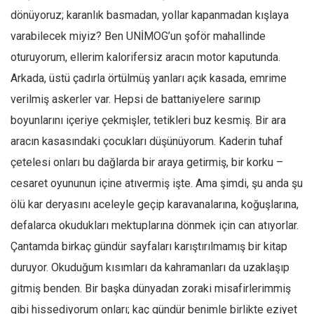
Amerika
dönüyoruz; karanlık basmadan, yollar kapanmadan kışlaya
Avustralya
varabilecek miyiz? Ben UNİMOG’un şoför mahallinde
Tarih
oturuyorum, ellerim kalorifersiz aracın motor kaputunda.
Düşünce
Arkada, üstü çadırla örtülmüş yanları açık kasada, emrime
Dosyalar
verilmiş askerler var. Hepsi de battaniyelere sarınıp
boyunlarını içeriye çekmişler, tetikleri buz kesmiş. Bir ara
aracın kasasındaki çocukları düşünüyorum. Kaderin tuhaf
çetelesi onları bu dağlarda bir araya getirmiş, bir korku –
cesaret oyununun içine atıvermiş işte. Ama şimdi, şu anda şu
ölü kar deryasını aceleyle geçip karavanalarına, koğuşlarına,
defalarca okudukları mektuplarına dönmek için can atıyorlar.
Çantamda birkaç gündür sayfaları karıştırılmamış bir kitap
duruyor. Okuduğum kısımları da kahramanları da uzaklaşıp
gitmiş benden. Bir başka dünyadan zoraki misafirlerimmiş
gibi hissediyorum onları; kaç gündür benimle birlikte eziyet