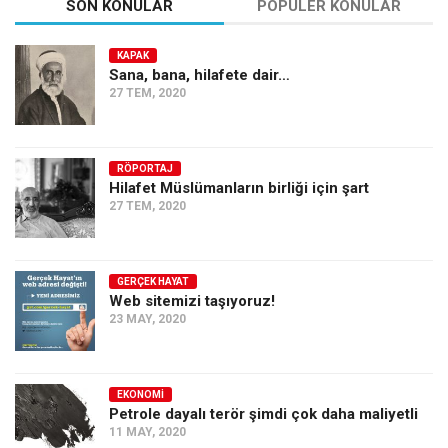
SON KONULAR
POPÜLER KONULAR
KAPAK
Sana, bana, hilafete dair…
27 TEM, 2020
RÖPORTAJ
Hilafet Müslümanların birliği için şart
27 TEM, 2020
GERÇEK HAYAT
Web sitemizi taşıyoruz!
23 MAY, 2020
EKONOMI
Petrole dayalı terör şimdi çok daha maliyetli
11 MAY, 2020