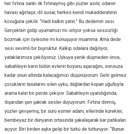
Facebook
her fırtına sanki ilk fırtınaymış gibi yüzler asılır, odanın
havası ağırlaşır, dil susar, herkes kendi mukadderatının
Instagram
kovuğuna çekilir. “Hadi kalkın yatın.” Bu dedemin sesi.
YouTube
Gerçekten gidip uyumamızı mı istiyor yoksa sessizliği
Editörden
bozmak için öylesine mi konuşuyor muamma. Ama dede
Yazarlar
sesi sevimli bir buyruktur. Kalkıp odalara dağılıyor,
Kemal Özer
yataklarımıza çekiliyoruz. Uykuya yenik düşmeden önce,
Mahmut Toptaş
sabahleyin karın bütün evlerin boyunu aşacağını, sonsuza
Yvonne Ridley
kadar onun altında kalacağımızı düşünüyorum. Gelir gelmez
çocukların tasalarını silen uyku, dağlardan kopan uğultuyla
Barış Tarımcıoğlu
arama kalın bir perde çekiyor. Sabahleyin uyandığımda,
Ömer Kayani
dışarıdan şen şakrak sesler duyuyorum. Fırtına dinmiş,
Yusuf Armağan
yüzler gevşemiş; bir sürü esmer adam, ellerinde kürekler,
Hasanali Yıldırım
bembeyaz bir dünyanın ortasında şakalaşarak kar patikaları
Leyla Şerif Emin
açıyor. Biri birden aşka gelip bir türkü de tutturuyor: “Bunun
Selçuk Türkyılmaz