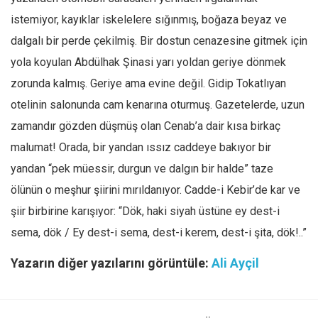
istemiyor, kayıklar iskelelere sığınmış, boğaza beyaz ve
dalgalı bir perde çekilmiş. Bir dostun cenazesine gitmek için
yola koyulan Abdülhak Şinasi yarı yoldan geriye dönmek
zorunda kalmış. Geriye ama evine değil. Gidip Tokatlıyan
otelinin salonunda cam kenarına oturmuş. Gazetelerde, uzun
zamandır gözden düşmüş olan Cenab’a dair kısa birkaç
malumat! Orada, bir yandan ıssız caddeye bakıyor bir
yandan “pek müessir, durgun ve dalgın bir halde” taze
ölünün o meşhur şiirini mırıldanıyor. Cadde-i Kebir’de kar ve
şiir birbirine karışıyor: “Dök, haki siyah üstüne ey dest-i
sema, dök / Ey dest-i sema, dest-i kerem, dest-i şita, dök!..”
Yazarın diğer yazılarını görüntüle:
Ali Ayçil