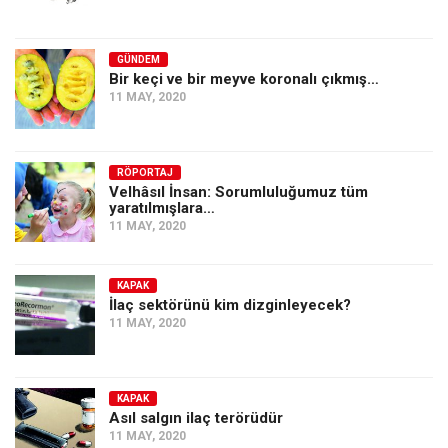
GÜNDEM
Bir keçi ve bir meyve koronalı çıkmış…
11 MAY, 2020
RÖPORTAJ
Velhâsıl İnsan: Sorumluluğumuz tüm
yaratılmışlara…
11 MAY, 2020
KAPAK
İlaç sektörünü kim dizginleyecek?
11 MAY, 2020
KAPAK
Asıl salgın ilaç terörüdür
11 MAY, 2020