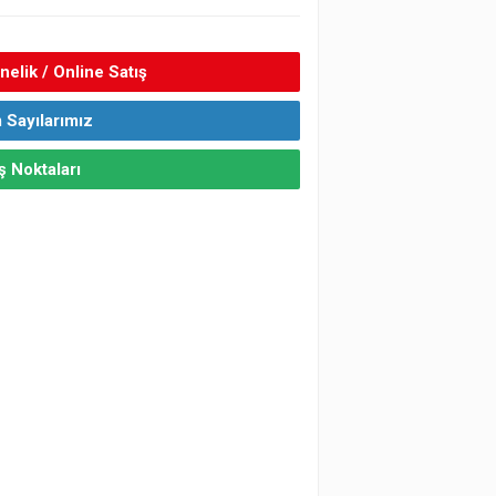
elik / Online Satış
 Sayılarımız
ş Noktaları