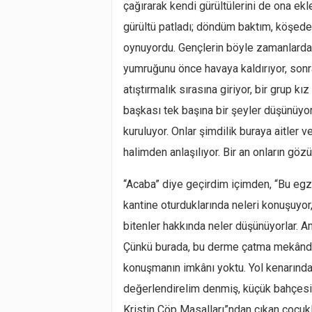
çağırarak kendi gürültülerini de ona ek
gürültü patladı; döndüm baktım, köşedek
oynuyordu. Gençlerin böyle zamanlarda göz
yumruğunu önce havaya kaldırıyor, sonra
atıştırmalık sırasına giriyor, bir grup k
başkası tek başına bir şeyler düşünüyor
kuruluyor. Onlar şimdilik buraya aitler
halimden anlaşılıyor. Bir an onların g
“Acaba” diye geçirdim içimden, “Bu egzo
kantine oturduklarında neleri konuşuyor,
bitenler hakkında neler düşünüyorlar. 
Çünkü burada, bu derme çatma mekânda 
konuşmanın imkânı yoktu. Yol kenarında 
değerlendirelim denmiş, küçük bahçesin
Kristin Çöp Masalları”ndan çıkan çocukl