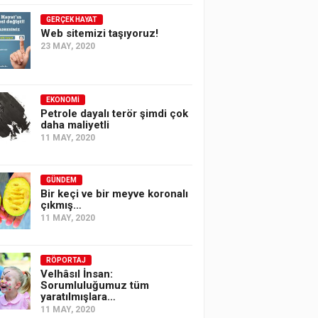
GERÇEK HAYAT
Web sitemizi taşıyoruz!
23 MAY, 2020
EKONOMI
Petrole dayalı terör şimdi çok
daha maliyetli
11 MAY, 2020
GÜNDEM
Bir keçi ve bir meyve koronalı
çıkmış…
11 MAY, 2020
RÖPORTAJ
Velhâsıl İnsan:
Sorumluluğumuz tüm
yaratılmışlara…
11 MAY, 2020