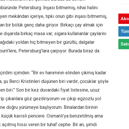
 öbüründe Petersburg. İnşası bitmemiş, nihai halini
en mekândan içeriye, tıpkı onun gibi inşası bitmemiş,
Abon
n bir bölük genç daha giriyor. Birkaçı çay almak için
Tüm
de dışarıda birkaç masa var; sigara kullananlar çaylarını
ağıdaki yoldan hiç bitmeyen bir gürültü, dalgalar
Satı
burn’lere, Petersburg’lara çarpıyor. Burada biraz da
çirdim içimden. “Bir ev hanımının elinden çıkmış kadar
, şu Berci Kristinleri düşünen biri vardır; çocuklar şöyle
yen biri.” Son bir kez duvardaki fiyat listesine, ucuz
irip çıkanlara göz gezdiriyorum ve çıkıp egzozlu yol
ine doğru yürümeye başlıyorum. Binalardan birinin
a küçük kavisli pencere. Osmanlı’ya benzetilmiş ama
açılmış hissi veren bir tuhaf cephe. Bir an, şimdi