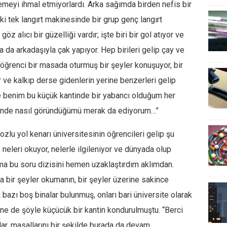
lemeyi ihmal etmiyorlardı. Arka sağımda birden nefis bir
i tek langırt makinesinde bir grup genç langırt
 alıcı bir güzelliği vardır; işte biri bir gol atıyor ve
 da arkadaşıyla çak yapıyor. Hep birileri gelip çay ve
ız öğrenci bir masada oturmuş bir şeyler konuşuyor, bir
 ve kalkıp derse gidenlerin yerine benzerleri gelip
 ve benim bu küçük kantinde bir yabancı olduğum her
özünde nasıl göründüğümü merak da ediyorum…”
zlu yol kenarı üniversitesinin öğrencileri gelip şu
 neleri okuyor, nelerle ilgileniyor ve dünyada olup
Ama bu soru dizisini hemen uzaklaştırdım aklımdan.
bir şeyler okumanın, bir şeyler üzerine sakince
bazı boş binalar bulunmuş, onları bari üniversite olarak
e de şöyle küçücük bir kantin kondurulmuştu. “Berci
ar, masallarını bir şekilde burada da devam