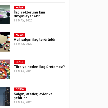
KAPAK
İlaç sektörünü kim
dizginleyecek?
11 MAY, 2020
KAPAK
Asıl salgın ilaç terörüdür
11 MAY, 2020
GENEL
Türkiye neden ilaç üretemez?
11 MAY, 2020
DOSYA
Salgın, afetler, evler ve
şehirler
11 MAY, 2020