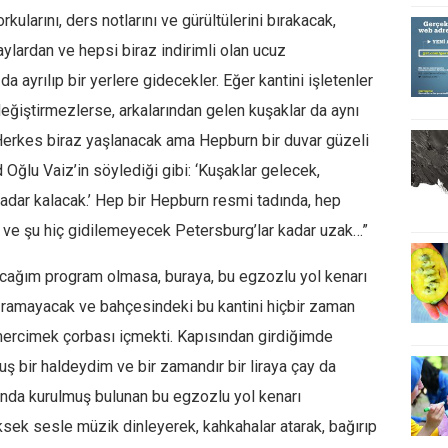
orkularını, ders notlarını ve gürültülerini bırakacak,
aylardan ve hepsi biraz indirimli olan ucuz
a ayrılıp bir yerlere gidecekler. Eğer kantini işletenler
ğiştirmezlerse, arkalarından gelen kuşaklar da aynı
rkes biraz yaşlanacak ama Hepburn bir duvar güzeli
 Oğlu Vaiz’in söylediği gibi: ‘Kuşaklar gelecek,
dar kalacak.’ Hep bir Hepburn resmi tadında, hep
 ve şu hiç gidilemeyecek Petersburg’lar kadar uzak…”
lacağım program olmasa, buraya, bu egzozlu yol kenarı
ğramayacak ve bahçesindeki bu kantini hiçbir zaman
ercimek çorbası içmekti. Kapısından girdiğimde
 bir haldeydim ve bir zamandır bir liraya çay da
ında kurulmuş bulunan bu egzozlu yol kenarı
üksek sesle müzik dinleyerek, kahkahalar atarak, bağırıp