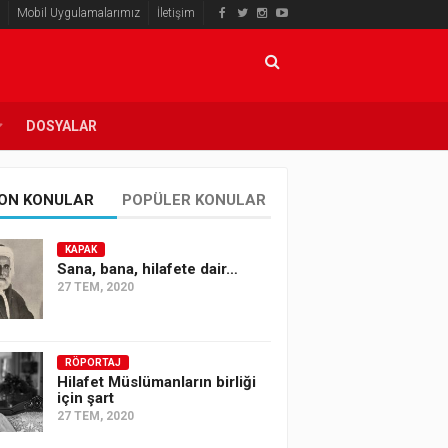
Mobil Uygulamalarımız
İletişim
DOSYALAR
ON KONULAR
POPÜLER KONULAR
KAPAK
Sana, bana, hilafete dair…
27 TEM, 2020
RÖPORTAJ
Hilafet Müslümanların birliği
için şart
27 TEM, 2020