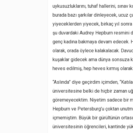
uykusuzluklarını, tuhaf hallerini, sınav k
burada bazı şarkılar dinleyecek, ucuz ç
yiyeceklerden yiyecek, birkaç yıl sonra d
şu duvardaki Audrey Hepburn resmini de
genç kadına bakmaya devam edecek. He
olarak, orada öylece kalakalacak. Davud
kuşaklar gidecek ama dünya sonsuza ka
heves edilmiş, hep heves kırmış olarak
“Aslında” diye geçirdim içimden, “Katı
üniversitesine belki de hiçbir zaman u
göremeyecektim. Niyetim sadece bir m
Hepburn ve Petersburg’u çoktan unutmuş
içmemiştim. Büyük bir gürültünün ortas
üniversitesinin öğrencileri, kantinde y