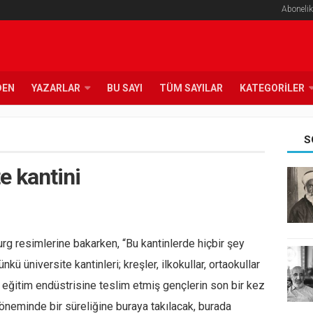
Abonelik
DEN
YAZARLAR
BU SAYI
TÜM SAYILAR
KATEGORILER
S
e kantini
g resimlerine bakarken, “Bu kantinlerde hiçbir şey
ü üniversite kantinleri; kreşler, ilkokullar, ortaokullar
ı eğitim endüstrisine teslim etmiş gençlerin son bir kez
döneminde bir süreliğine buraya takılacak, burada