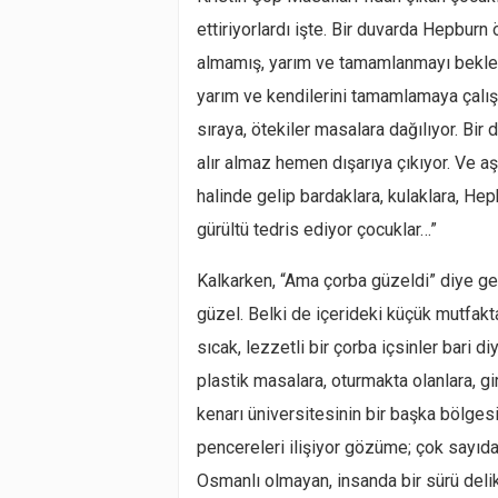
ettiriyorlardı işte. Bir duvarda Hepburn
almamış, yarım ve tamamlanmayı bekley
yarım ve kendilerini tamamlamaya çalışa
sıraya, ötekiler masalara dağılıyor. Bir 
alır almaz hemen dışarıya çıkıyor. Ve aş
halinde gelip bardaklara, kulaklara, Hep
gürültü tedris ediyor çocuklar…”
Kalkarken, “Ama çorba güzeldi” diye ge
güzel. Belki de içerideki küçük mutfakta
sıcak, lezzetli bir çorba içsinler bari di
plastik masalara, oturmakta olanlara, g
kenarı üniversitesinin bir başka bölges
pencereleri ilişiyor gözüme; çok sayıd
Osmanlı olmayan, insanda bir sürü delik 