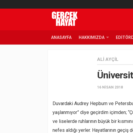
ANASAYFA
HAKKIMIZDA
EDITÖR
ALI AYÇIL
Üniversit
16 NISAN 2018
Duvardaki Audrey Hepburn ve Petersbur
yaşlanmıyor” diye geçirdim içimden; “Çünk
ve liselerde ruhlarının büyük bir kısmın
nefes aldığı yerler. Hayatlarının geçiş 