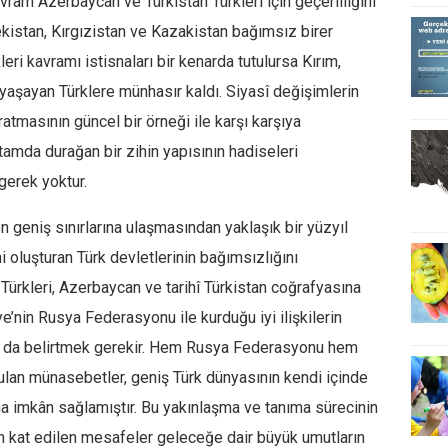
am Azerbaycan ve Türkistan Türkleri için geçerliliğini
kistan, Kırgızistan ve Kazakistan bağımsız birer
eri kavramı istisnaları bir kenarda tutulursa Kırım,
 yaşayan Türklere münhasır kaldı. Siyasî değişimlerin
ratmasının güncel bir örneği ile karşı karşıya
amda durağan bir zihin yapısının hadiseleri
gerek yoktur.
 geniş sınırlarına ulaşmasından yaklaşık bir yüzyıl
’ni oluşturan Türk devletlerinin bağımsızlığını
Türkleri, Azerbaycan ve tarihî Türkistan coğrafyasına
kiye’nin Rusya Federasyonu ile kurduğu iyi ilişkilerin
unu da belirtmek gerekir. Hem Rusya Federasyonu hem
ulan münasebetler, geniş Türk dünyasının kendi içinde
na imkân sağlamıştır. Bu yakınlaşma ve tanıma sürecinin
 kat edilen mesafeler geleceğe dair büyük umutların