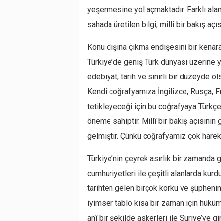
yeşermesine yol açmaktadır. Farklı alanl
sahada üretilen bilgi, millî bir bakış a
Konu dışına çıkma endişesini bir kenara 
Türkiye’de geniş Türk dünyası üzerine y
edebiyat, tarih ve sınırlı bir düzeyde ol
Kendi coğrafyamıza İngilizce, Rusça, 
tetikleyeceği için bu coğrafyaya Türkç
öneme sahiptir. Millî bir bakış açısının
gelmiştir. Çünkü coğrafyamız çok hareket
Türkiye’nin çeyrek asırlık bir zamanda
cumhuriyetleri ile çeşitli alanlarda kurd
tarihten gelen birçok korku ve şüpheni
iyimser tablo kısa bir zaman için hüküm
anî bir şekilde askerleri ile Suriye’ye 