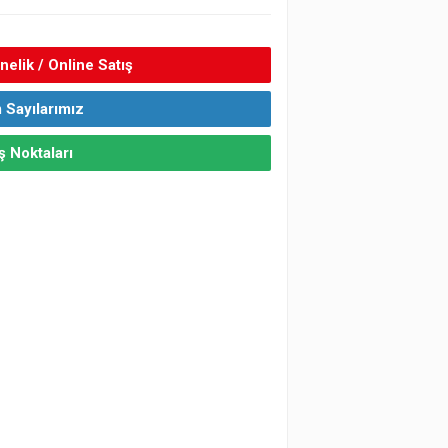
elik / Online Satış
 Sayılarımız
ş Noktaları