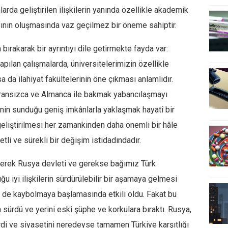
arda geliştirilen ilişkilerin yanında özellikle akademik
çısının oluşmasında vaz geçilmez bir öneme sahiptir.
bırakarak bir ayrıntıyı dile getirmekte fayda var:
apılan çalışmalarda, üniversitelerimizin özellikle
sa da ilahiyat fakültelerinin öne çıkması anlamlıdır.
Fransızca ve Almanca ile bakmak yabancılaşmayı
enin sunduğu geniş imkânlarla yaklaşmak hayatî bir
 geliştirilmesi her zamankinden daha önemli bir hâle
li ve sürekli bir değişim istidadındadır.
 gerek Rusya devleti ve gerekse bağımız Türk
uğu iyi ilişkilerin sürdürülebilir bir aşamaya gelmesi
n de kaybolmaya başlamasında etkili oldu. Fakat bu
 sürdü ve yerini eski şüphe ve korkulara bıraktı. Rusya,
girdi ve siyasetini neredeyse tamamen Türkiye karşıtlığı