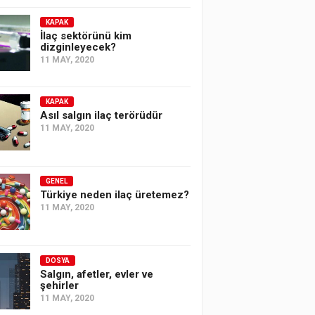
KAPAK
İlaç sektörünü kim
dizginleyecek?
11 MAY, 2020
KAPAK
Asıl salgın ilaç terörüdür
11 MAY, 2020
GENEL
Türkiye neden ilaç üretemez?
11 MAY, 2020
DOSYA
Salgın, afetler, evler ve
şehirler
11 MAY, 2020