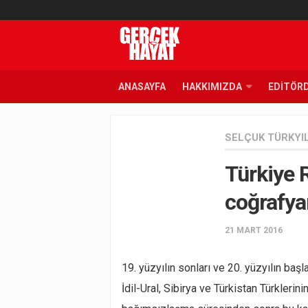
ANASAYFA
HAKKIMIZDA
EDITÖR
SELÇUK TÜRKYI
Türkiye R
coğrafya
21 MART 2016
19. yüzyılın sonları ve 20. yüzyılın baş
İdil-Ural, Sibirya ve Türkistan Türkleri