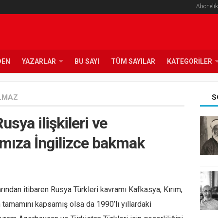
Abonelik
DEN
YAZARLAR
BU SAYI
TÜM SAYILAR
KATEGORILER
LMAZ
S
usya ilişkileri ve
mıza İngilizce bakmak
larından itibaren Rusya Türkleri kavramı Kafkasya, Kırım,
nin tamamını kapsamış olsa da 1990’lı yıllardaki