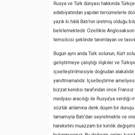
Rusya ve Türk dünyası hakkında Türkçe ür
edebiyatından yapılan tercümelerle dolaş
yazık ki hâlâ Batı’nın üretmiş olduğu bi
belirlemektedir. Özellikle Anglosakson B
temsilcisi şeklinde tanımlayan ve tasvi
Bugün aynı anda Türk solunun, Kürt solun
geliştirmeye çalıştığı ilişkiler ve Türki
içselleştirilmesiyle doğrudan alakalıdır
yanıltmamalıdır. İçselleştirme ameliyesi
bizzat kendisi tarafından önce Fransız 
medyası aracılığı ile Rusya’ya verdiği 
sözlük anlamına denk düşen bir duruşu 
tamamıyla Batı’dan seyretmekte ve ona 
hareketini muazzam bir kimlik değişimi
bulunmuyoruz. Bu değişim, onları, kısa 