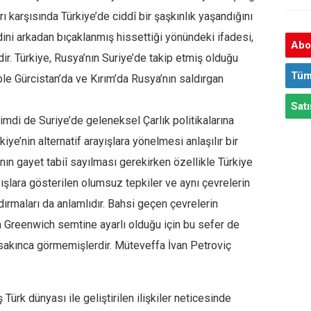
rı karşısında Türkiye’de ciddî bir şaşkınlık yaşandığını
dini arkadan bıçaklanmış hissettiği yönündeki ifadesi,
Abon
dir. Türkiye, Rusya’nın Suriye’de takip etmiş olduğu
Tüm
ple Gürcistan’da ve Kırım’da Rusya’nın saldırgan
Satı
imdi de Suriye’de geleneksel Çarlık politikalarına
ye’nin alternatif arayışlara yönelmesi anlaşılır bir
rının gayet tabiî sayılması gerekirken özellikle Türkiye
yışlara gösterilen olumsuz tepkiler ve aynı çevrelerin
ırmaları da anlamlıdır. Bahsi geçen çevrelerin
n Greenwich semtine ayarlı olduğu için bu sefer de
 sakınca görmemişlerdir. Müteveffa İvan Petroviç
ürk dünyası ile geliştirilen ilişkiler neticesinde