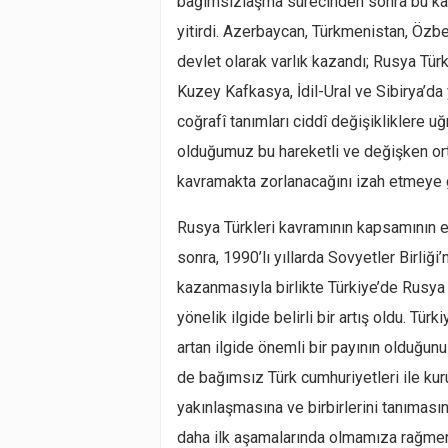
bağımsızlaşma sürecinden sonra bu kavr
yitirdi. Azerbaycan, Türkmenistan, Özbe
devlet olarak varlık kazandı; Rusya Türkl
Kuzey Kafkasya, İdil-Ural ve Sibirya’da
coğrafî tanımları ciddî değişikliklere uğ
olduğumuz bu hareketli ve değişken ort
kavramakta zorlanacağını izah etmeye 
Rusya Türkleri kavramının kapsamının en
sonra, 1990’lı yıllarda Sovyetler Birliği
kazanmasıyla birlikte Türkiye’de Rusya 
yönelik ilgide belirli bir artış oldu. Tür
artan ilgide önemli bir payının olduğ
de bağımsız Türk cumhuriyetleri ile kur
yakınlaşmasına ve birbirlerini tanıması
daha ilk aşamalarında olmamıza rağmen