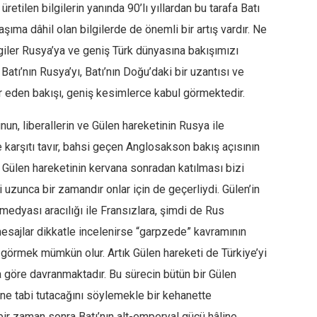
etilen bilgilerin yanında 90’lı yıllardan bu tarafa Batı
ıma dâhil olan bilgilerde de önemli bir artış vardır. Ne
lgiler Rusya’ya ve geniş Türk dünyasına bakışımızı
atı’nın Rusya’yı, Batı’nın Doğu’daki bir uzantısı ve
r eden bakışı, geniş kesimlerce kabul görmektedir.
un, liberallerin ve Gülen hareketinin Rusya ile
ye karşıtı tavır, bahsi geçen Anglosakson bakış açısının
. Gülen hareketinin kervana sonradan katılması bizi
 uzunca bir zamandır onlar için de geçerliydi. Gülen’in
medyası aracılığı ile Fransızlara, şimdi de Rus
mesajlar dikkatle incelenirse “garpzede” kavramının
görmek mümkün olur. Artık Gülen hareketi de Türkiye’yi
göre davranmaktadır. Bu sürecin bütün bir Gülen
ne tabi tutacağını söylemekle bir kehanette
bir zaman sonra Batı’nın alt-emperyal gücü hâline