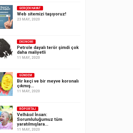
GERÇEK HAYAT
Web sitemizi taşıyoruz!
23 MAY, 2020
EKONOMI
Petrole dayalı terör şimdi çok
daha maliyetli
11 MAY, 2020
GÜNDEM
Bir keçi ve bir meyve koronalı
çıkmış…
11 MAY, 2020
RÖPORTAJ
Velhâsıl İnsan:
Sorumluluğumuz tüm
yaratılmışlara…
11 MAY, 2020