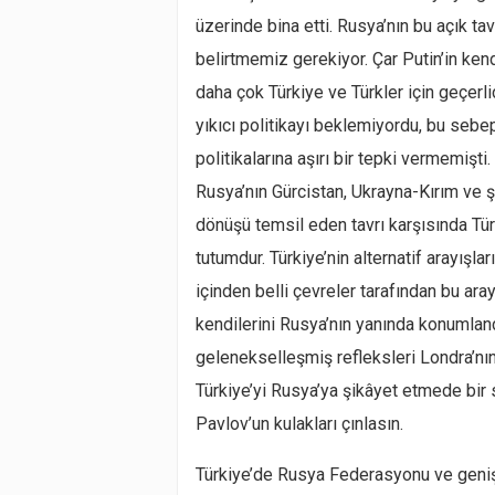
üzerinde bina etti. Rusya’nın bu açık tav
belirtmemiz gerekiyor. Çar Putin’in ken
daha çok Türkiye ve Türkler için geçerli
yıkıcı politikayı beklemiyordu, bu sebe
politikalarına aşırı bir tepki vermemişti.
Rusya’nın Gürcistan, Ukrayna-Kırım ve ş
dönüşü temsil eden tavrı karşısında Türki
tutumdur. Türkiye’nin alternatif arayışla
içinden belli çevreler tarafından bu ara
kendilerini Rusya’nın yanında konumland
gelenekselleşmiş refleksleri Londra’nı
Türkiye’yi Rusya’ya şikâyet etmede bir
Pavlov’un kulakları çınlasın.
Türkiye’de Rusya Federasyonu ve geniş T