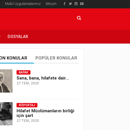
Mobil Uygulamalarımız
İletişim
DOSYALAR
ON KONULAR
POPÜLER KONULAR
KAPAK
Sana, bana, hilafete dair…
27 TEM, 2020
RÖPORTAJ
Hilafet Müslümanların birliği
için şart
27 TEM, 2020