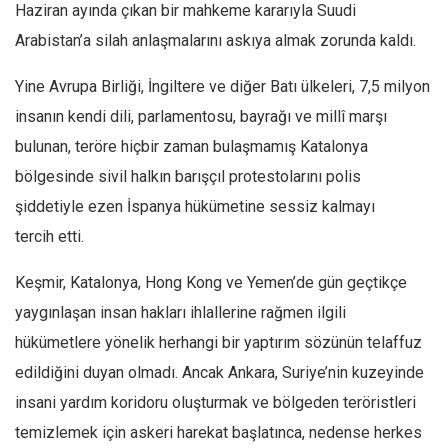
Amerika
Haziran ayında çıkan bir mahkeme kararıyla Suudi
Avustralya
Arabistan’a silah anlaşmalarını askıya almak zorunda kaldı.
Tarih
Yine Avrupa Birliği, İngiltere ve diğer Batı ülkeleri, 7,5 milyon
Düşünce
insanın kendi dili, parlamentosu, bayrağı ve millî marşı
Dosyalar
bulunan, teröre hiçbir zaman bulaşmamış Katalonya
bölgesinde sivil halkın barışçıl protestolarını polis
şiddetiyle ezen İspanya hükümetine sessiz kalmayı
tercih etti.
Keşmir, Katalonya, Hong Kong ve Yemen’de gün geçtikçe
yaygınlaşan insan hakları ihlallerine rağmen ilgili
hükümetlere yönelik herhangi bir yaptırım sözünün telaffuz
edildiğini duyan olmadı. Ancak Ankara, Suriye’nin kuzeyinde
insani yardım koridoru oluşturmak ve bölgeden teröristleri
temizlemek için askeri harekat başlatınca, nedense herkes