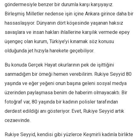
Facebook
göndermesiyle benzer bir durumla karşı karşıyayız.
Instagram
Birleşmiş Milletler nedense işin içine Ankara girince daha bir
hassaslaşıyor. Dünyanın dört köşesinde yaşanan haksız
YouTube
savaşlara ve insan hakları ihlallerine karşılık vermede epey
Editörden
üşengeç olan kurum, Türkiye’yi kınamak söz konusu
Yazarlar
olduğunda jet hızıyla harekete geçebiliyor.
Kemal Özer
Bu konuda Gerçek Hayat okurlarının pek de işittiğini
Mahmut Toptaş
sanmadığım bir örneği hemen verebilirim. Rukiye Seyyid 80
Yvonne Ridley
yaşında ve eğer yeğeni onun başına geleni sosyal medya
Barış Tarımcıoğlu
üzerinden paylaşmasa benim de haberim olmayacaktı. Bir
Ömer Kayani
fotoğraf var, 80 yaşında bir kadının polisler tarafından
Yusuf Armağan
derdest edildiği anı gösteriyor. Evet, Rukiye Seyyid artık
Hasanali Yıldırım
cezaevinde.
Leyla Şerif Emin
Rukiye Seyyid, kendisi gibi yüzlerce Keşmirli kadınla birlikte
Selçuk Türkyılmaz