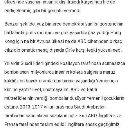
ülkesinde yaşanan insanlık dışı trajedi karşısında hiç de
Ekonomi
endişelenmiş gibi bir görüntü vermedi.
Spor
Benzer şekilde, yüz binlerce demokrasi yanlısı göstericinin
Manzara
haftalardır polis mermisi ve göz yaşartıcı gaz yediği Hong
Sağlık
Kong için ne bir Avrupa ülkesi ne de ABD cihetinden birkaç
Gıda-Beslenme
cılız diplomatik mesaj dışında Çin’e karşı tepki yükselmedi.
Hayat
Yıllardır Suudi liderliğindeki koalisyon tarafından acımasızca
Türkiye
bombalanan, milyonlarca insanın kolera salgınına maruz
Siyaset
kaldığı, en büyük dramlardan birinin yaşandığı Yemen için
Dünya
kim ne yaptı? Evet, unutmayalım. ABD ve Batılı
Avrupa
müttefiklerinin verdiği bombalar düşüyor Yemenli çocukların
Asya
üstüne. 2013-2017 yılları arasında Suudi Arabistan
Afrika
tarafından satın alınan silahların üçte ikisi ABD, İngiltere ve
İslam Dünyası
Fransa tarafından teslim edildi. İngiltere ancak geçtiğimiz