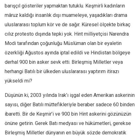
barışçıl gösteriler yapmaktan tutuklu. Keşmirli kadınların
Mehmet Ali Tekin
mâruz kaldığı insanlık dışı muameleye, yaşadıkları drama
Abir E. Nahas
uluslararası toplum kör ve de sağır. Küresel ölçekte birkaç
Amina S. Jenenkovic
cılız protesto dışında tepki yok. Hint milliyetçisi Narendra
Bağdagül Öz
Modi tarafından çoğunluğu Müslüman olan bir eyaletin
Esra Elönü
özerkliği Ağustos ayında iptal edildi ve Hindistan bölgeye
» Yazar arşivi
derhal 900 bin asker sevk etti. Birleşmiş Milletler veya
herhangi Batılı bir ülkeden uluslararası yaptırım itirazı
Bu Sayı
yükseldi mi?
Tüm Sayılar
Düşünün ki, 2003 yılında Irak’ı işgal eden Amerikan askerinin
Kategoriler
sayısı, diğer Batılı müttefikleriyle beraber sadece 60 binden
Kültür Sanat
ibaretti. Bir de Keşmir’i ve 900 bin Hint askerini gözünüzün
Kitap
önüne getirin. Gerek Batı medyası ve hükümetleri, gerekse
Karisi kitap sualleri
Birleşmiş Milletler dünyanın en büyük sözde demokratik
7 soruda bu hafta