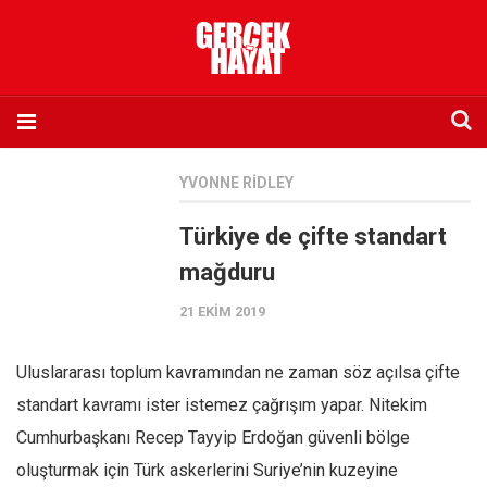
Anasayfa
YVONNE RIDLEY
Hakkımızda
Türkiye de çifte standart
Künye
mağduru
İletişim
21 EKIM 2019
Abone olmak istiyorum
Satış noktası listesi
Uluslararası toplum kavramından ne zaman söz açılsa çifte
Eksik sayıların temini
standart kavramı ister istemez çağrışım yapar. Nitekim
Sosyal Medya
Cumhurbaşkanı Recep Tayyip Erdoğan güvenli bölge
Twitter
oluşturmak için Türk askerlerini Suriye’nin kuzeyine