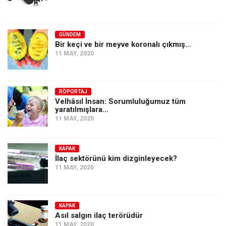
GÜNDEM
Bir keçi ve bir meyve koronalı çıkmış…
11 MAY, 2020
RÖPORTAJ
Velhâsıl İnsan: Sorumluluğumuz tüm
yaratılmışlara…
11 MAY, 2020
KAPAK
İlaç sektörünü kim dizginleyecek?
11 MAY, 2020
KAPAK
Asıl salgın ilaç terörüdür
11 MAY, 2020