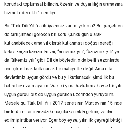
konudaki toplumsal bilincin, özenin ve duyarlılığın artmasına
Mehmet Ali Tekin
hizmet edecektir” deniliyor.
Abir E. Nahas
Bir “Türk Dili Yılı”na ihtiyacımız var mı yok mu? Bu gerçekten
Amina S. Jenenkovic
de tartışılması gereken bir soru. Çünkü gün olarak
Bağdagül Öz
kutlanabilecek ama yıl olarak kutlanması doğası gereği
Esra Elönü
kekre kaçan kavramlar var; “annemiz yılı”, “babamız yılı” ya
» Yazar arşivi
da “ülkemiz yılı” gibi. Dil de böyledir; o da belli sezonlarda
Bu Sayı
öne çıkarılarak kutlanacak bir mahiyette değil. Ama o ki
Tüm Sayılar
devletimiz uygun gördü ve bu yıl kutlanacak, şimdilik bu
bahsi hiç uzatmayalım. Ve o ki yine devletimiz böyle bir yılı
Kategoriler
uygun gördü, biz de uygun görülen üzerinden yürüyelim.
Kültür Sanat
Mesele şu: Türk Dili Yılı, 2017 senesinin Mart ayının 15’inde
Kitap
birdenbire, bir masada konuşulurken akla gelmiş ve ilan
Karisi kitap sualleri
edilmiş intibaı veriyor. Eğer böyleyse, yılın ilk çeyreği bittiği
7 soruda bu hafta