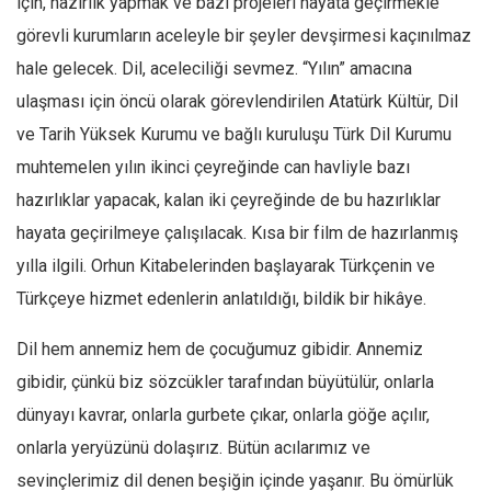
için, hazırlık yapmak ve bazı projeleri hayata geçirmekle
Ekonomi
görevli kurumların aceleyle bir şeyler devşirmesi kaçınılmaz
Spor
hale gelecek. Dil, aceleciliği sevmez. “Yılın” amacına
Manzara
ulaşması için öncü olarak görevlendirilen Atatürk Kültür, Dil
ve Tarih Yüksek Kurumu ve bağlı kuruluşu Türk Dil Kurumu
Sağlık
muhtemelen yılın ikinci çeyreğinde can havliyle bazı
Gıda-Beslenme
hazırlıklar yapacak, kalan iki çeyreğinde de bu hazırlıklar
Hayat
hayata geçirilmeye çalışılacak. Kısa bir film de hazırlanmış
Türkiye
yılla ilgili. Orhun Kitabelerinden başlayarak Türkçenin ve
Siyaset
Türkçeye hizmet edenlerin anlatıldığı, bildik bir hikâye.
Dünya
Dil hem annemiz hem de çocuğumuz gibidir. Annemiz
Avrupa
gibidir, çünkü biz sözcükler tarafından büyütülür, onlarla
Asya
dünyayı kavrar, onlarla gurbete çıkar, onlarla göğe açılır,
Afrika
onlarla yeryüzünü dolaşırız. Bütün acılarımız ve
İslam Dünyası
sevinçlerimiz dil denen beşiğin içinde yaşanır. Bu ömürlük