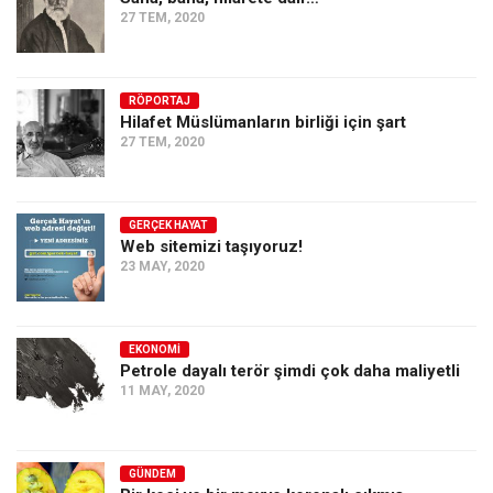
27 TEM, 2020
RÖPORTAJ
Hilafet Müslümanların birliği için şart
27 TEM, 2020
GERÇEK HAYAT
Web sitemizi taşıyoruz!
23 MAY, 2020
EKONOMI
Petrole dayalı terör şimdi çok daha maliyetli
11 MAY, 2020
GÜNDEM