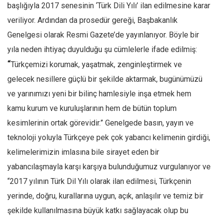
Facebook
başlığıyla 2017 senesinin ‘Türk Dili Yılı’ ilan edilmesine karar
veriliyor. Ardından da prosedür gereği, Başbakanlık
Instagram
Genelgesi olarak Resmi Gazete’de yayınlanıyor. Böyle bir
YouTube
yıla neden ihtiyaç duyulduğu şu cümlelerle ifade edilmiş:
Editörden
“
Türkçemizi korumak, yaşatmak, zenginleştirmek ve
Yazarlar
gelecek nesillere güçlü bir şekilde aktarmak, bugünümüzü
Kemal Özer
ve yarınımızı yeni bir bilinç hamlesiyle inşa etmek hem
Mahmut Toptaş
kamu kurum ve kuruluşlarının hem de bütün toplum
Yvonne Ridley
kesimlerinin ortak görevidir.” Genelgede basın, yayın ve
teknoloji yoluyla Türkçeye pek çok yabancı kelimenin girdiği,
Barış Tarımcıoğlu
kelimelerimizin imlasına bile sirayet eden bir
Ömer Kayani
yabancılaşmayla karşı karşıya bulunduğumuz vurgulanıyor ve
Yusuf Armağan
“2017 yılının Türk Dil Yılı olarak ilan edilmesi, Türkçenin
Hasanali Yıldırım
yerinde, doğru, kurallarına uygun, açık, anlaşılır ve temiz bir
Leyla Şerif Emin
şekilde kullanılmasına büyük katkı sağlayacak olup bu
Selçuk Türkyılmaz