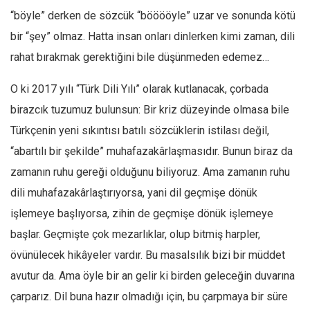
“böyle” derken de sözcük “bööööyle” uzar ve sonunda kötü
bir “şey” olmaz. Hatta insan onları dinlerken kimi zaman, dili
rahat bırakmak gerektiğini bile düşünmeden edemez…
O ki 2017 yılı “Türk Dili Yılı” olarak kutlanacak, çorbada
birazcık tuzumuz bulunsun: Bir kriz düzeyinde olmasa bile
Türkçenin yeni sıkıntısı batılı sözcüklerin istilası değil,
“abartılı bir şekilde” muhafazakârlaşmasıdır. Bunun biraz da
zamanın ruhu gereği olduğunu biliyoruz. Ama zamanın ruhu
dili muhafazakârlaştırıyorsa, yani dil geçmişe dönük
işlemeye başlıyorsa, zihin de geçmişe dönük işlemeye
başlar. Geçmişte çok mezarlıklar, olup bitmiş harpler,
övünülecek hikâyeler vardır. Bu masalsılık bizi bir müddet
avutur da. Ama öyle bir an gelir ki birden geleceğin duvarına
çarparız. Dil buna hazır olmadığı için, bu çarpmaya bir süre