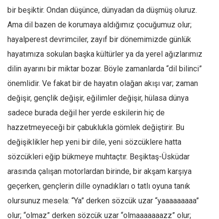
Amerika
bir beşiktir. Ondan düşünce, dünyadan da düşmüş oluruz.
Avustralya
Ama dil bazen de korumaya aldığımız çocuğumuz olur;
Tarih
hayalperest devrimciler, zayıf bir dönemimizde günlük
Düşünce
hayatımıza sokulan başka kültürler ya da yerel ağızlarımız
dilin ayarını bir miktar bozar. Böyle zamanlarda “dil bilinci”
Dosyalar
önemlidir. Ve fakat bir de hayatın olağan akışı var; zaman
değişir, gençlik değişir, eğilimler değişir, hülasa dünya
sadece burada değil her yerde eskilerin hiç de
hazzetmeyeceği bir çabuklukla gömlek değiştirir. Bu
değişiklikler hep yeni bir dile, yeni sözcüklere hatta
sözcükleri eğip bükmeye muhtaçtır. Beşiktaş-Üsküdar
arasında çalışan motorlardan birinde, bir akşam karşıya
geçerken, gençlerin dille oynadıkları o tatlı oyuna tanık
olursunuz mesela: “Ya” derken sözcük uzar “yaaaaaaaaa”
olur; “olmaz” derken sözcük uzar “olmaaaaaaazz” olur;