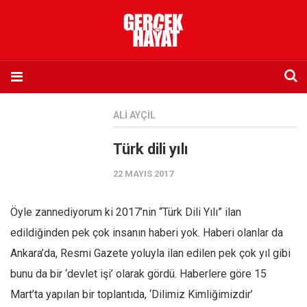
Anasayfa
ALI AYÇIL
Hakkımızda
Türk dili yılı
Künye
22 MAYIS 2017
İletişim
Abone olmak istiyorum
Öyle zannediyorum ki 2017’nin “Türk Dili Yılı” ilan
Satış noktası listesi
edildiğinden pek çok insanın haberi yok. Haberi olanlar da
Eksik sayıların temini
Ankara’da, Resmi Gazete yoluyla ilan edilen pek çok yıl gibi
Sosyal Medya
bunu da bir ‘devlet işi’ olarak gördü. Haberlere göre 15
Twitter
Mart’ta yapılan bir toplantıda, ‘Dilimiz Kimliğimizdir’