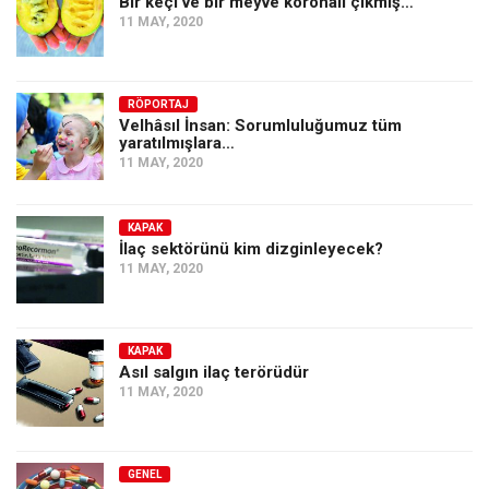
Bir keçi ve bir meyve koronalı çıkmış…
11 MAY, 2020
RÖPORTAJ
Velhâsıl İnsan: Sorumluluğumuz tüm
yaratılmışlara…
11 MAY, 2020
KAPAK
İlaç sektörünü kim dizginleyecek?
11 MAY, 2020
KAPAK
Asıl salgın ilaç terörüdür
11 MAY, 2020
GENEL