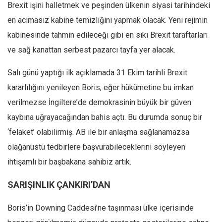
Amerika
Brexit işini halletmek ve peşinden ülkenin siyasi tarihindeki
Avustralya
en acımasız kabine temizliğini yapmak olacak. Yeni rejimin
kabinesinde tahmin edileceği gibi en sıkı Brexit taraftarları
Tarih
ve sağ kanattan serbest pazarcı tayfa yer alacak.
Düşünce
Dosyalar
Salı günü yaptığı ilk açıklamada 31 Ekim tarihli Brexit
kararlılığını yenileyen Boris, eğer hükümetine bu imkan
verilmezse İngiltere’de demokrasinin büyük bir güven
kaybına uğrayacağından bahis açtı. Bu durumda sonuç bir
‘felaket’ olabilirmiş. AB ile bir anlaşma sağlanamazsa
olağanüstü tedbirlere başvurabileceklerini söyleyen
ihtişamlı bir başbakana sahibiz artık.
SARIŞINLIK ÇANKIRI
’
DAN
Boris’in Downing Caddesi’ne taşınması ülke içerisinde