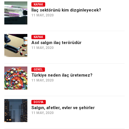
KAPAK
İlaç sektörünü kim dizginleyecek?
11 MAY, 2020
KAPAK
Asıl salgın ilaç terörüdür
11 MAY, 2020
GENEL
Türkiye neden ilaç üretemez?
11 MAY, 2020
DOSYA
Salgın, afetler, evler ve şehirler
11 MAY, 2020