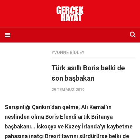
Anasayfa
YVONNE RIDLEY
Hakkımızda
Türk asıllı Boris belki de
Künye
son başbakan
İletişim
29 TEMMUZ 2019
Abone olmak istiyorum
Satış noktası listesi
Sarışınlığı Çankırı’dan gelme, Ali Kemal’in
Eksik sayıların temini
neslinden olma Boris Efendi artık Britanya
Sosyal Medya
başbakanı… İskoçya ve Kuzey İrlanda’yı kaybetme
Twitter
pahasına inatçı Brexit tavrını sürdürürse belki de