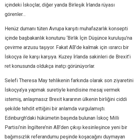
içindeki İskoçlar, diğer yanda Birleşik İrlanda rüyası
Mehmet Ali Tekin
görenler…
Abir E. Nahas
Henüz dumanı tüten Avrupa karşıtı muhafazarlık konsepti
Amina S. Jenenkovic
içinde başbakanlık konutunu ‘Birlik İçin Düşünce kuruluşu’na
Bağdagül Öz
çevirme arzusu taşıyor. Fakat AB’de kalmak için ısrarcı bir
Esra Elönü
İskoçya ile karşı karşıya. Kuzey İrlanda sakinleri de Brexit’i
» Yazar arşivi
ret konusunda oldukça inatçı görünüyorlar.
Bu Sayı
Selefi Theresa May tehlikenin farkında olarak son ziyaretini
Tüm Sayılar
İskoçya’ya yapmak suretiyle kendisine mesaj vermek
Kategoriler
istemiş, anlaşmasız Brexit kararının ülkenin birliğini ciddi
Kültür Sanat
şekilde tehdit ettiğini bir anlamda vurgulamıştı.
Kitap
Edinburgh’daki hükümetin başında bulunan İskoç Milli
Partisi’nin İngiltere’nin AB’den çıkışı kesinleşince yeni bir
Karisi kitap sualleri
bağımsızlık referandumu peşinde koşacağını duymayan
7 soruda bu hafta