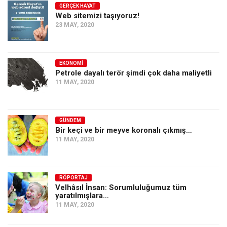
GERÇEK HAYAT
Web sitemizi taşıyoruz!
23 MAY, 2020
EKONOMI
Petrole dayalı terör şimdi çok daha maliyetli
11 MAY, 2020
GÜNDEM
Bir keçi ve bir meyve koronalı çıkmış…
11 MAY, 2020
RÖPORTAJ
Velhâsıl İnsan: Sorumluluğumuz tüm
yaratılmışlara…
11 MAY, 2020