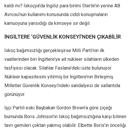
kaldı mı? İskoçya’da İngiliz para birimi Sterlin’in yerine AB
Ekonomi
Avrosu’nun kullanımı konusunda ciddi konuşmaların
Spor
kamuoyuna yansıdığı da kimseye sır değil.
Manzara
İNGİLTERE ‘GÜVENLİK KONSEYİ’NDEN ÇIKABİLİR
Sağlık
Gıda-Beslenme
İskoç bağımsızlığı gerçekleşirse Milli Parti’nin ilk
Hayat
vaatlerinden biri İngiltere’ye ait nükleer silahların ülkeden
Türkiye
tasfiyesi olacak. Silahlar Faslane’deki üste bulunuyor.
Siyaset
Nükleer kapasitesini yitirmiş bir İngiltere’nin Birleşmiş
Dünya
Milletler Güvenlik Konseyi’ndeki sandalyesi de sallantıda
görünüyor.
Avrupa
Asya
İşçi Partili eski Başbakan Gordon Brown’a göre çiçeği
Afrika
burnunda Boris Johnson’ın İskoç bağımsızlığına karşı bilinen
İslam Dünyası
tavrı gemileri çoktan yakmış olabilir. Elbette Boris’in önceliği