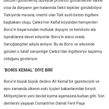
benzeri görülmemiş düzeyde protesto gösterilerine sahne
olsa da dünyanın geri kalanında farklı tepkiler görülebiliyor.
Türkiye’de mesela, önemli olan Türk asıllı birinin İngiltere
başbakanı oluşu. Çankırı’nın Kalfat köyünden hemşerileri
Boris’in başarısından mutluluk duyuyor ve kendisini ata
topraklarına davet ediyorlar. Boris’in ailesi orada
Sarıoğlangiller adıyla anılıyor. Bu da Boris ve ailesinde
görülen o tuhaf sarışınlığın Çankırı’dan İngiltere’ye taşınmış
olduğunu gösteriyor.
‘BOR
İ
S KEMAL’ DİYE BİRİ
Boris’in büyük büyük dedesi Ali Kemal bir gazeteciydi ve
aynı zamanda ülkenin eski İçişleri bakanlarından biriydi.
Milliyetçilerin yeni devlet kurma aşamasına kurban gitti. Son
demlerini yaşayan Osmanlı’nın Damat Ferit Paşa