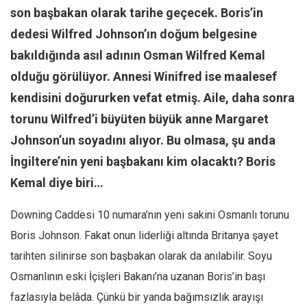
Facebook
son başbakan olarak tarihe geçecek. Boris’in
Instagram
dedesi Wilfred Johnson’ın doğum belgesine
YouTube
bakıldığında asıl adının Osman Wilfred Kemal
olduğu görülüyor. Annesi Winifred ise maalesef
Editörden
kendisini doğururken vefat etmiş. Aile, daha sonra
Yazarlar
torunu Wilfred’i büyüten büyük anne Margaret
Kemal Özer
Johnson’un soyadını alıyor. Bu olmasa, şu anda
Mahmut Toptaş
İngiltere’nin yeni başbakanı kim olacaktı? Boris
Yvonne Ridley
Kemal diye biri…
Barış Tarımcıoğlu
Downing Caddesi 10 numara’nın yeni sakini Osmanlı torunu
Ömer Kayani
Boris Johnson. Fakat onun liderliği altında Britanya şayet
Yusuf Armağan
tarihten silinirse son başbakan olarak da anılabilir. Soyu
Hasanali Yıldırım
Osmanlının eski İçişleri Bakanı’na uzanan Boris’in başı
Leyla Şerif Emin
fazlasıyla belâda. Çünkü bir yanda bağımsızlık arayışı
Selçuk Türkyılmaz