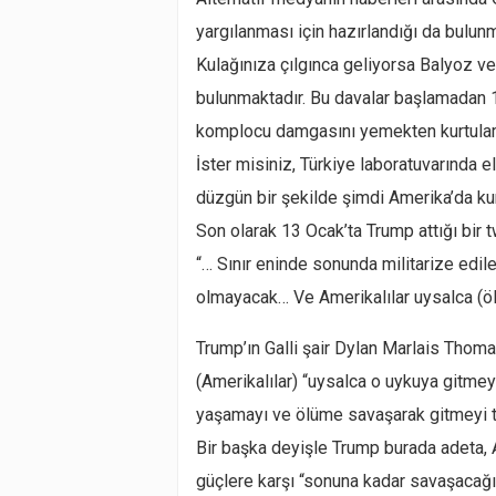
yargılanması için hazırlandığı da bulunm
Kulağınıza çılgınca geliyorsa Balyoz v
bulunmaktadır. Bu davalar başlamadan 1 
komplocu damgasını yemekten kurtulam
İster misiniz, Türkiye laboratuvarında 
düzgün bir şekilde şimdi Amerika’da ku
Son olarak 13 Ocak’ta Trump attığı bir 
“… Sınır eninde sonunda militarize edil
olmayacak… Ve Amerikalılar uysalca (öl
Trump’ın Galli şair Dylan Marlais Thoma
(Amerikalılar) “uysalca o uykuya gitmey
yaşamayı ve ölüme savaşarak gitmeyi t
Bir başka deyişle Trump burada adeta,
güçlere karşı “sonuna kadar savaşacağı”