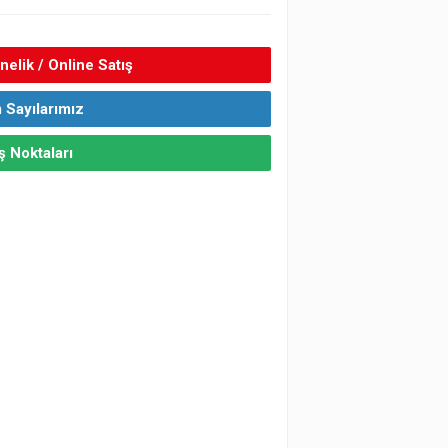
elik / Online Satış
 Sayılarımız
ş Noktaları