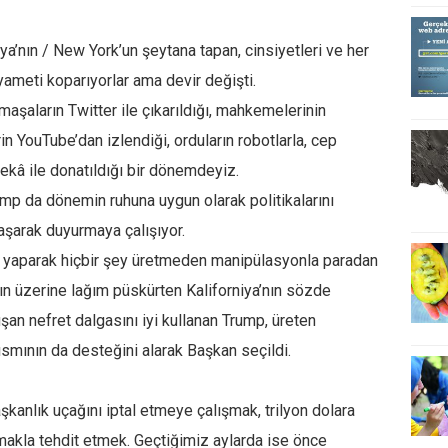
ya’nın / New York’un şeytana tapan, cinsiyetleri ve her
yameti koparıyorlar ama devir değişti.
maşaların Twitter ile çıkarıldığı, mahkemelerinin
 YouTube’dan izlendiği, orduların robotlarla, cep
zekâ ile donatıldığı bir dönemdeyiz.
mp da dönemin ruhuna uygun olarak politikalarını
aşarak duyurmaya çalışıyor.
lığı yaparak hiçbir şey üretmeden manipülasyonla paradan
kın üzerine lağım püskürten Kaliforniya’nın sözde
şan nefret dalgasını iyi kullanan Trump, üreten
smının da desteğini alarak Başkan seçildi.
kanlık uçağını iptal etmeye çalışmak, trilyon dolara
tmakla tehdit etmek. Geçtiğimiz aylarda ise önce