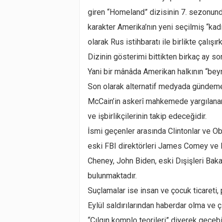
giren “Homeland” dizisinin 7. sezonunda
karakter Amerika’nın yeni seçilmiş “kadın
olarak Rus istihbaratı ile birlikte çalışır
Dizinin gösterimi bittikten birkaç ay s
Yani bir mânâda Amerikan halkının “beyn
Son olarak alternatif medyada gündeme
McCain’in askerî mahkemede yargılanarak
ve işbirlikçilerinin takip edeceğidir.
İsmi geçenler arasında Clintonlar ve O
eski FBI direktörleri James Comey ve R
Cheney, John Biden, eski Dışişleri Bakan
bulunmaktadır.
Suçlamalar ise insan ve çocuk ticareti,
Eylül saldırılarından haberdar olma ve 
“Çılgın komplo teorileri” diyerek geçebi