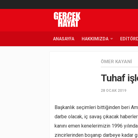
ANASAYFA
HAKKIMIZDA
EDITÖR
ÖMER KAYANI
Tuhaf iş
28 OCAK 2019
Başkanlık seçimleri bittiğinden beri Am
darbe olacak, iç savaş çıkacak haberleri
kanını emen kenelerimizin 1996 yılında
zincirlerinden boşanıp darbeye kadar g