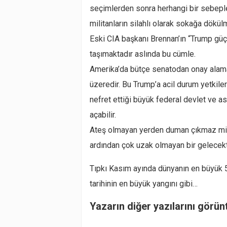
seçimlerden sonra herhangi bir sebep
militanların silahlı olarak sokağa dökül
Eski CIA başkanı Brennan’ın “Trump güç 
taşımaktadır aslında bu cümle.
Amerika’da bütçe senatodan onay alamad
üzeredir. Bu Trump’a acil durum yetkiler
nefret ettiği büyük federal devlet ve a
açabilir.
Ateş olmayan yerden duman çıkmaz misal
ardından çok uzak olmayan bir gelecekte
Tıpkı Kasım ayında dünyanın en büyük 5.
tarihinin en büyük yangını gibi…
Yazarın diğer yazılarını görün