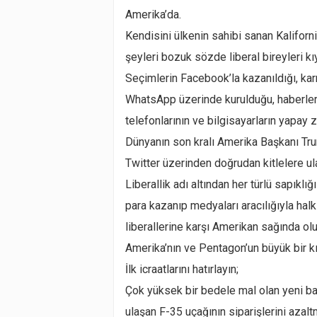
Amerika’da.
Kendisini ülkenin sahibi sanan Kaliforni
şeyleri bozuk sözde liberal bireyleri kı
Seçimlerin Facebook’la kazanıldığı, kar
WhatsApp üzerinde kurulduğu, haberlerin
telefonlarının ve bilgisayarların yapay 
Dünyanın son kralı Amerika Başkanı Tru
Twitter üzerinden doğrudan kitlelere ul
Liberallik adı altından her türlü sapık
para kazanıp medyaları aracılığıyla hal
liberallerine karşı Amerikan sağında olu
Amerika’nın ve Pentagon’un büyük bir kı
İlk icraatlarını hatırlayın;
Çok yüksek bir bedele mal olan yeni baş
ulaşan F-35 uçağının siparişlerini azal