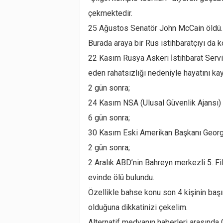
çekmektedir.
25 Ağustos Senatör John McCain öldü.
Burada araya bir Rus istihbaratçıyı da k
22 Kasım Rusya Askeri İstihbarat Serv
eden rahatsızlığı nedeniyle hayatını kay
2 gün sonra;
24 Kasım NSA (Ulusal Güvenlik Ajansı) 
6 gün sonra;
30 Kasım Eski Amerikan Başkanı Georg
2 gün sonra;
2 Aralık ABD’nin Bahreyn merkezli 5. F
evinde ölü bulundu.
Özellikle bahse konu son 4 kişinin başı
olduğuna dikkatinizi çekelim.
Alternatif medyanın haberleri arasında