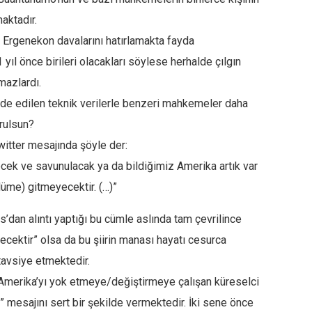
aktadır.
e Ergenekon davalarını hatırlamakta fayda
yıl önce birileri olacakları söylese herhalde çılgın
azlardı.
elde edilen teknik verilerle benzeri mahkemeler daha
rulsun?
twitter mesajında şöyle der:
ecek ve savunulacak ya da bildiğimiz Amerika artık var
üme) gitmeyecektir. (…)”
s’dan alıntı yaptığı bu cümle aslında tam çevrilince
ecektir” olsa da bu şiirin manası hayatı cesurca
avsiye etmektedir.
 Amerika’yı yok etmeye/değiştirmeye çalışan küreselci
 mesajını sert bir şekilde vermektedir. İki sene önce