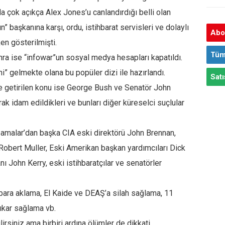
 çok açıkça Alex Jones’u canlandırdığı belli olan
” başkanına karşı, ordu, istihbarat servisleri ve dolaylı
Abon
ken gösterilmişti.
Tüm
onra ise “infowar”un sosyal medya hesapları kapatıldı.
i” gelmekte olana bu popüler dizi ile hazırlandı.
Satı
 getirilen konu ise George Bush ve Senatör John
 idam edildikleri ve bunları diğer küreselci suçlular
bamalar’dan başka CIA eski direktörü John Brennan,
obert Muller, Eski Amerikan başkan yardımcıları Dick
ı John Kerry, eski istihbaratçılar ve senatörler
 para aklama, El Kaide ve DEAŞ’a silah sağlama, 11
çıkar sağlama vb.
lirsiniz ama birbiri ardına ölümler de dikkati