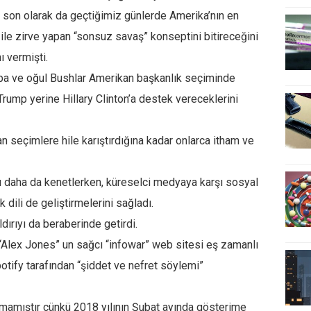
n son olarak da geçtiğimiz günlerde Amerika’nın en
ile zirve yapan “sonsuz savaş” konseptini bitireceğini
ı vermişti.
aba ve oğul Bushlar Amerikan başkanlık seçiminde
Trump yerine Hillary Clinton’a destek vereceklerini
an seçimlere hile karıştırdığına kadar onlarca itham ve
nı daha da kenetlerken, küreselci medyaya karşı sosyal
 dili de geliştirmelerini sağladı.
ldırıyı da beraberinde getirdi.
 “Alex Jones” un sağcı “infowar” web sitesi eş zamanlı
tify tarafından “şiddet ve nefret söylemi”
lmamıştır çünkü 2018 yılının Şubat ayında gösterime