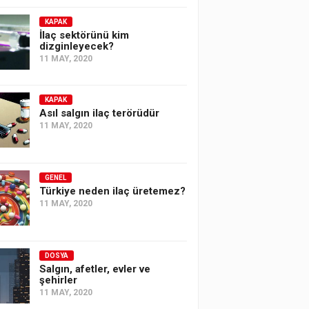
KAPAK
İlaç sektörünü kim
dizginleyecek?
11 MAY, 2020
KAPAK
Asıl salgın ilaç terörüdür
11 MAY, 2020
GENEL
Türkiye neden ilaç üretemez?
11 MAY, 2020
DOSYA
Salgın, afetler, evler ve
şehirler
11 MAY, 2020