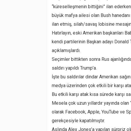
“küreselleşmenin bittiğini” ilan ederke
büyük mafya ailesi olan Bush hanedanı 
ilan etmiş, silah/savaş lobisine mesajın
Hatırlayın, eski Amerikan başkanları B
kendi partilerinin Başkan adayı Donald 
açıklamışlardı.
Seçimler bittikten sonra Rus ajanlığınd
saldırı yapıldı Trump’a.
İşte bu saldırılar dindar Amerikan sağı
medya üzerinden çok etkili bir karşı atak
Bu etkili karşı atak kısa sürede karşı sa
Mesela çok uzun yıllardır yayında olan
olarak Facebook, Apple, YouTube ve Spo
gerekçesiyle kapatılmıştır.
Aslında Alex Jones’a yapılan sürpriz o