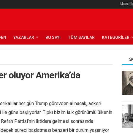
Abonelik
DEN
YAZARLAR
BU SAYI
TÜM SAYILAR
KATEGORILER
S
ler oluyor Amerika’da
erikalılar her gün Trump görevden alınacak, askeri
 ile güne başlıyorlar. Tıpkı bizim laik görünümlü ülkenin
 Refah Partisi’nin iktidara gelmesi sonrasında
idecek süreci başlatması benzeri bir durum yaşanıyor