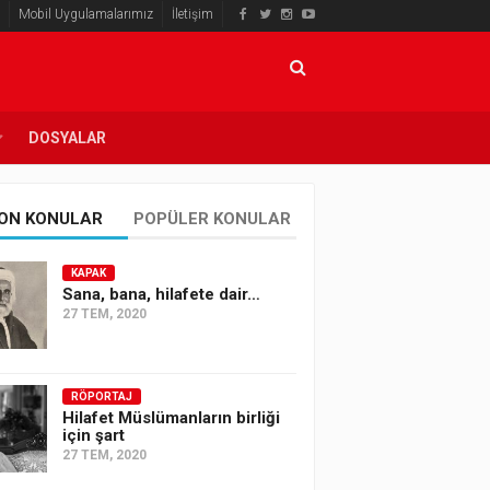
Mobil Uygulamalarımız
İletişim
DOSYALAR
ON KONULAR
POPÜLER KONULAR
KAPAK
Sana, bana, hilafete dair…
27 TEM, 2020
RÖPORTAJ
Hilafet Müslümanların birliği
için şart
27 TEM, 2020