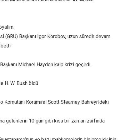
oyalım:
isi (GRU) Başkanı Igor Korobov, uzun süredir devam
betti.
Başkanı Michael Hayden kalp krizi geçirdi.
e H. W. Bush öldü
ilo Komutanı Koramiral Scott Stearney Bahreyn’deki
na gelenlerin 10 gün gibi kısa bir zaman zarfında
 Guantanamo’nun ve bazı mahkemelerin binlerce kişinin