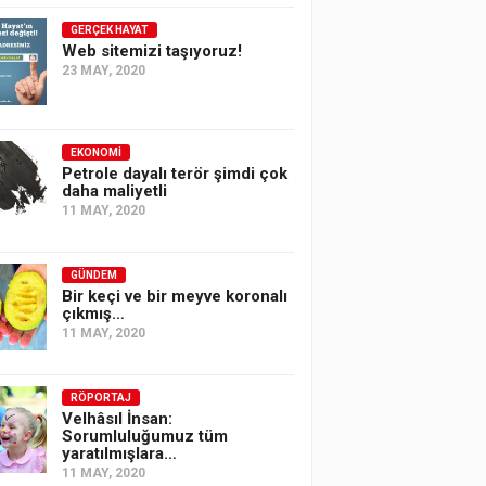
GERÇEK HAYAT
Web sitemizi taşıyoruz!
23 MAY, 2020
EKONOMI
Petrole dayalı terör şimdi çok
daha maliyetli
11 MAY, 2020
GÜNDEM
Bir keçi ve bir meyve koronalı
çıkmış…
11 MAY, 2020
RÖPORTAJ
Velhâsıl İnsan:
Sorumluluğumuz tüm
yaratılmışlara…
11 MAY, 2020