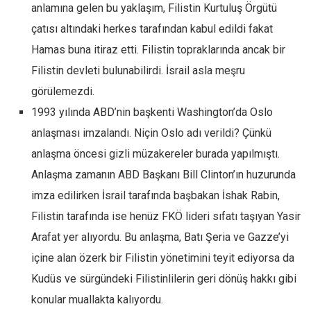
Amerika
anlamına gelen bu yaklaşım, Filistin Kurtuluş Örgütü
Avustralya
çatısı altındaki herkes tarafından kabul edildi fakat
Hamas buna itiraz etti. Filistin topraklarında ancak bir
Tarih
Filistin devleti bulunabilirdi. İsrail asla meşru
Düşünce
görülemezdi.
Dosyalar
1993 yılında ABD’nin başkenti Washington’da Oslo
anlaşması imzalandı. Niçin Oslo adı verildi? Çünkü
anlaşma öncesi gizli müzakereler burada yapılmıştı.
Anlaşma zamanın ABD Başkanı Bill Clinton’ın huzurunda
imza edilirken İsrail tarafında başbakan İshak Rabin,
Filistin tarafında ise henüz FKÖ lideri sıfatı taşıyan Yasir
Arafat yer alıyordu. Bu anlaşma, Batı Şeria ve Gazze’yi
içine alan özerk bir Filistin yönetimini teyit ediyorsa da
Kudüs ve sürgündeki Filistinlilerin geri dönüş hakkı gibi
konular muallakta kalıyordu.