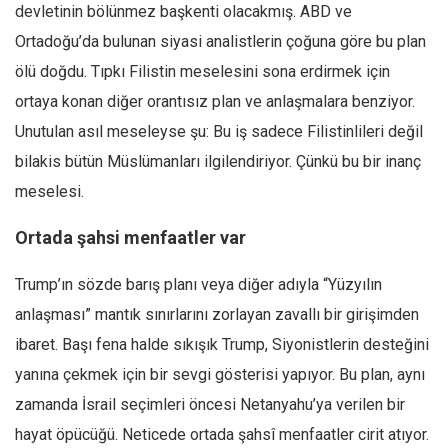
Facebook
devletinin bölünmez başkenti olacakmış. ABD ve
Ortadoğu’da bulunan siyasi analistlerin çoğuna göre bu plan
Instagram
ölü doğdu. Tıpkı Filistin meselesini sona erdirmek için
YouTube
ortaya konan diğer orantısız plan ve anlaşmalara benziyor.
Editörden
Unutulan asıl meseleyse şu: Bu iş sadece Filistinlileri değil
Yazarlar
bilakis bütün Müslümanları ilgilendiriyor. Çünkü bu bir inanç
Kemal Özer
meselesi.
Mahmut Toptaş
Ortada şahsi menfaatler var
Yvonne Ridley
Barış Tarımcıoğlu
Trump’ın sözde barış planı veya diğer adıyla “Yüzyılın
anlaşması” mantık sınırlarını zorlayan zavallı bir girişimden
Ömer Kayani
ibaret. Başı fena halde sıkışık Trump, Siyonistlerin desteğini
Yusuf Armağan
yanına çekmek için bir sevgi gösterisi yapıyor. Bu plan, aynı
Hasanali Yıldırım
zamanda İsrail seçimleri öncesi Netanyahu’ya verilen bir
Leyla Şerif Emin
hayat öpücüğü. Neticede ortada şahsî menfaatler cirit atıyor.
Selçuk Türkyılmaz