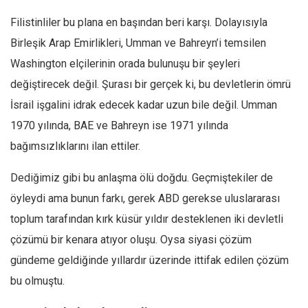
Filistinliler bu plana en başından beri karşı. Dolayısıyla
Mehmet Ali Tekin
Birleşik Arap Emirlikleri, Umman ve Bahreyn’i temsilen
Abir E. Nahas
Washington elçilerinin orada bulunuşu bir şeyleri
Amina S. Jenenkovic
değiştirecek değil. Şurası bir gerçek ki, bu devletlerin ömrü
Bağdagül Öz
İsrail işgalini idrak edecek kadar uzun bile değil. Umman
Esra Elönü
1970 yılında, BAE ve Bahreyn ise 1971 yılında
» Yazar arşivi
bağımsızlıklarını ilan ettiler.
Bu Sayı
Dediğimiz gibi bu anlaşma ölü doğdu. Geçmiştekiler de
Tüm Sayılar
öyleydi ama bunun farkı, gerek ABD gerekse uluslararası
Kategoriler
toplum tarafından kırk küsür yıldır desteklenen iki devletli
Kültür Sanat
çözümü bir kenara atıyor oluşu. Oysa siyasi çözüm
Kitap
gündeme geldiğinde yıllardır üzerinde ittifak edilen çözüm
Karisi kitap sualleri
bu olmuştu.
7 soruda bu hafta