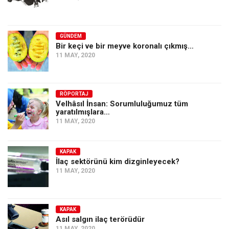
GÜNDEM
Bir keçi ve bir meyve koronalı çıkmış…
11 MAY, 2020
RÖPORTAJ
Velhâsıl İnsan: Sorumluluğumuz tüm
yaratılmışlara…
11 MAY, 2020
KAPAK
İlaç sektörünü kim dizginleyecek?
11 MAY, 2020
KAPAK
Asıl salgın ilaç terörüdür
11 MAY, 2020