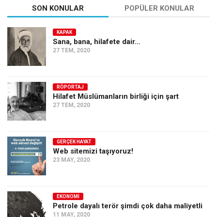
SON KONULAR
POPÜLER KONULAR
KAPAK
Sana, bana, hilafete dair…
27 TEM, 2020
RÖPORTAJ
Hilafet Müslümanların birliği için şart
27 TEM, 2020
GERÇEK HAYAT
Web sitemizi taşıyoruz!
23 MAY, 2020
EKONOMI
Petrole dayalı terör şimdi çok daha maliyetli
11 MAY, 2020