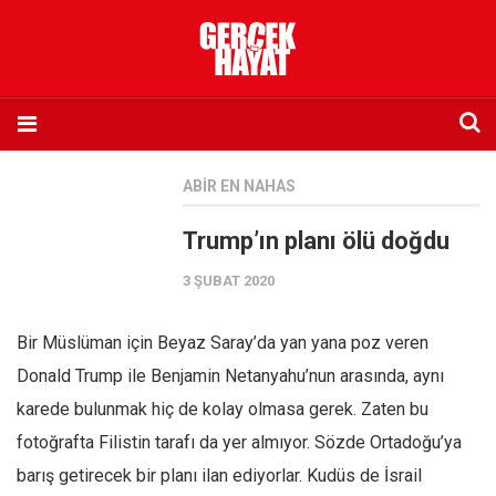
Anasayfa
ABIR EN NAHAS
Hakkımızda
Trump’ın planı ölü doğdu
Künye
3 ŞUBAT 2020
İletişim
Abone olmak istiyorum
Bir Müslüman için Beyaz Saray’da yan yana poz veren
Satış noktası listesi
Donald Trump ile Benjamin Netanyahu’nun arasında, aynı
Eksik sayıların temini
karede bulunmak hiç de kolay olmasa gerek. Zaten bu
Sosyal Medya
fotoğrafta Filistin tarafı da yer almıyor. Sözde Ortadoğu’ya
Twitter
barış getirecek bir planı ilan ediyorlar. Kudüs de İsrail