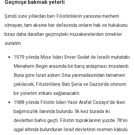
Geçmişe bakmak yeterli
Ekonomi
Şimdi size yıllardan beri Filistinlilerin yarasına merhem
Spor
olmayan, tam aksine her defasında onların hak ve hukukunu
Manzara
biraz daha daraltan geçmişteki müzakerelerden örnekler
Sağlık
sunalım.
Gıda-Beslenme
1979 yılında Mısır lideri Enver Sedat ile İsrailli muhatabı
Hayat
Menahem Begin arasında bir barış anlaşması imzalandı.
Türkiye
Buna göre İsrail askeri Sina yarımadasından tamamen
Siyaset
çekilecek, Filistinlilere Batı Şeria ve Gazze’de otonom
Dünya
bir yönetim imkanı sağlanacaktı.
Avrupa
1988 yılında Filistin lideri Yasir Arafat Cezayir’de iken
Asya
bağımsızlık ilanında bulundu. İlk kez burada iki
Afrika
devletten bahis geçti. Filistin topraklarının yüzde 78’ini
İslam Dünyası
işgal altında bulunduran İsrail devletinin resmen kabulü