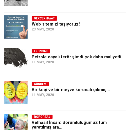
GERÇEK HAYAT
Web sitemizi taşıyoruz!
23 MAY, 2020
EKONOMI
Petrole dayalı terör şimdi çok daha maliyetli
11 MAY, 2020
GÜNDEM
Bir keçi ve bir meyve koronalı çıkmış…
11 MAY, 2020
RÖPORTAJ
Velhâsıl İnsan: Sorumluluğumuz tüm
yaratılmışlara…