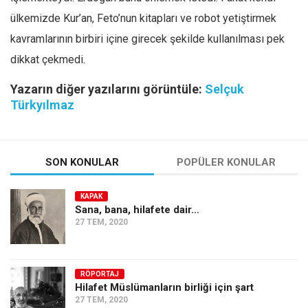
ülkemizde Kur’an, Feto’nun kitapları ve robot yetiştirmek
kavramlarının birbiri içine girecek şekilde kullanılması pek
dikkat çekmedi.
Yazarın diğer yazılarını görüntüle:
Selçuk
Türkyılmaz
SON KONULAR
POPÜLER KONULAR
KAPAK
Sana, bana, hilafete dair…
27 TEM, 2020
RÖPORTAJ
Hilafet Müslümanların birliği için şart
27 TEM, 2020