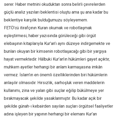
serer. Haber metnini okuduktan sonra belirli çevrelerden
Mehmet Ali Tekin
güçlü analiz yazıları beklentisi oluştu ama şu ana kadar bu
Abir E. Nahas
beklentiye karşılık bulduğumuzu söyleyemem.
Amina S. Jenenkovic
FETÖ’cü itirafçının Kuran okumak ve robotlaşmak
Bağdagül Öz
eşleştirmesi, haber yazısında görüleceği gibi örgüt
Esra Elönü
elebaşının kitaplarıyla Kur’an’ı aynı düzeye indirgemekte ve
bunları okuyan bir kimsenin robotlaşacağı gibi bir yargıya
» Yazar arşivi
hayat vermektedir. Hâlbuki Kur’an’ın hükümleri gayet açıktır,
Bu Sayı
muhkem ayetler herhangi bir anlam karmaşasına imkân
Tüm Sayılar
vermez. İslam’ın en önemli özelliklerinden biri hükümlerin
Kategoriler
anlaşılır olmasıdır. Hırsızlık, sarhoşluk veren maddelerin
Kültür Sanat
kullanımı, zina ve yalan gibi suçlar eğilip bükülmeye yer
Kitap
bırakmayacak şekilde yasaklanmıştır. Bu kadar açık bir
şekilde günah-ı kebairden sayılan suçları örgütsel faaliyetler
Karisi kitap sualleri
adına işleyen bir yapının herhangi bir elemanı Kur’an
7 soruda bu hafta