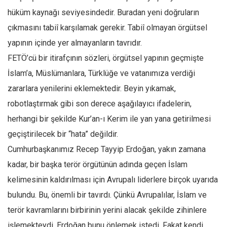
hüküm kaynağı seviyesindedir. Buradan yeni doğruların
çıkmasını tabiî karşılamak gerekir. Tabiî olmayan örgütsel
yapının içinde yer almayanların tavrıdır.
FETÖ’cü bir itirafçının sözleri, örgütsel yapının geçmişte
İslam’a, Müslümanlara, Türklüğe ve vatanımıza verdiği
zararlara yenilerini eklemektedir. Beyin yıkamak,
robotlaştırmak gibi son derece aşağılayıcı ifadelerin,
herhangi bir şekilde Kur’an-ı Kerim ile yan yana getirilmesi
geçiştirilecek bir “hata” değildir.
Cumhurbaşkanımız Recep Tayyip Erdoğan, yakın zamana
kadar, bir başka terör örgütünün adında geçen İslam
kelimesinin kaldırılması için Avrupalı liderlere birçok uyarıda
bulundu. Bu, önemli bir tavırdı. Çünkü Avrupalılar, İslam ve
terör kavramlarını birbirinin yerini alacak şekilde zihinlere
işlemekteydi. Erdoğan bunu önlemek istedi. Fakat kendi