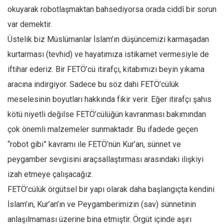
okuyarak robotlaşmaktan bahsediyorsa orada ciddî bir sorun
Ekonomi
var demektir.
Spor
Üstelik biz Müslümanlar İslam’ın düşüncemizi karmaşadan
Manzara
kurtarması (tevhid) ve hayatımıza istikamet vermesiyle de
Sağlık
iftihar ederiz. Bir FETÖ’cü itirafçı, kitabımızı beyin yıkama
Gıda-Beslenme
aracına indirgiyor. Sadece bu söz dahi FETÖ’cülük
Hayat
meselesinin boyutları hakkında fikir verir. Eğer itirafçı şahıs
Türkiye
kötü niyetli değilse FETÖ’cülüğün kavranması bakımından
Siyaset
çok önemli malzemeler sunmaktadır. Bu ifadede geçen
“robot gibi” kavramı ile FETÖ’nün Kur’an, sünnet ve
Dünya
peygamber sevgisini araçsallaştırması arasındaki ilişkiyi
Avrupa
izah etmeye çalışacağız.
Asya
FETÖ’cülük örgütsel bir yapı olarak daha başlangıçta kendini
Afrika
İslam’ın, Kur’an’ın ve Peygamberimizin (sav) sünnetinin
İslam Dünyası
anlaşılmaması üzerine bina etmiştir. Örgüt içinde aşırı