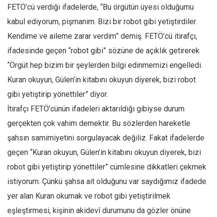
Facebook
FETÖ’cü verdiği ifadelerde, “Bu örgütün üyesi olduğumu
Instagram
kabul ediyorum, pişmanım. Bizi bir robot gibi yetiştirdiler.
Kendime ve aileme zarar verdim” demiş. FETÖ’cü itirafçı,
YouTube
ifadesinde geçen “robot gibi” sözüne de açıklık getirerek
Editörden
“Örgüt hep bizim bir şeylerden bilgi edinmemizi engelledi.
Yazarlar
Kuran okuyun, Gülen’in kitabını okuyun diyerek, bizi robot
Kemal Özer
gibi yetiştirip yönettiler” diyor.
Mahmut Toptaş
İtirafçı FETÖ’cünün ifadeleri aktarıldığı gibiyse durum
Yvonne Ridley
gerçekten çok vahim demektir. Bu sözlerden hareketle
Barış Tarımcıoğlu
şahsın samimiyetini sorgulayacak değiliz. Fakat ifadelerde
geçen “Kuran okuyun, Gülen’in kitabını okuyun diyerek, bizi
Ömer Kayani
robot gibi yetiştirip yönettiler” cümlesine dikkatleri çekmek
Yusuf Armağan
istiyorum. Çünkü şahsa ait olduğunu var saydığımız ifadede
Hasanali Yıldırım
yer alan Kuran okumak ve robot gibi yetiştirilmek
Leyla Şerif Emin
eşleştirmesi, kişinin akidevî durumunu da gözler önüne
Selçuk Türkyılmaz