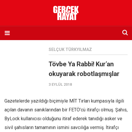
Anasayfa
SELÇUK TÜRKYILMAZ
Hakkımızda
Tövbe Ya Rabbi! Kur’an
Künye
okuyarak robotlaşmışlar
İletişim
3 EYLÜL 2018
Abone olmak istiyorum
Satış noktası listesi
Gazetelerde yazıldığı biçimiyle MİT Tırları kumpasıyla ilgili
Eksik sayıların temini
açılan davanın sanıklarından bir FETÖ’cü itirafçı olmuş. Şahıs,
Sosyal Medya
ByLock kullanıcısı olduğunu itiraf ederek tanıdığı asker ve
Twitter
sivil şahısların tamamının ismini savcılığa vermiş. İtirafçı