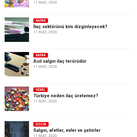
11 MAY, 2020
KAPAK
İlaç sektörünü kim dizginleyecek?
11 MAY, 2020
KAPAK
Asıl salgın ilaç terörüdür
11 MAY, 2020
GENEL
Türkiye neden ilaç üretemez?
11 MAY, 2020
DOSYA
Salgın, afetler, evler ve şehirler
11 MAY, 2020