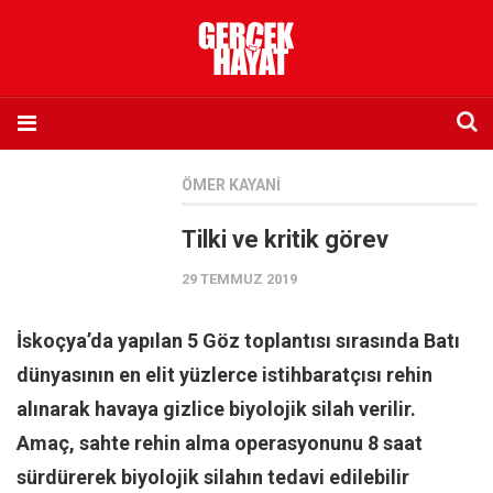
Anasayfa
ÖMER KAYANI
Hakkımızda
Tilki ve kritik görev
Künye
29 TEMMUZ 2019
İletişim
Abone olmak istiyorum
İskoçya’da yapılan 5 Göz toplantısı sırasında Batı
Satış noktası listesi
dünyasının en elit yüzlerce istihbaratçısı rehin
Eksik sayıların temini
alınarak havaya gizlice biyolojik silah verilir.
Sosyal Medya
Amaç, sahte rehin alma operasyonunu 8 saat
Twitter
sürdürerek biyolojik silahın tedavi edilebilir