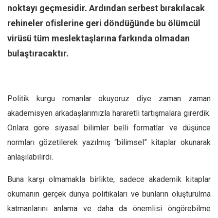
Facebook
noktayı geçmesidir. Ardından serbest bırakılacak
Instagram
rehineler ofislerine geri döndüğünde bu ölümcül
YouTube
virüsü tüm meslektaşlarına farkında olmadan
bulaştıracaktır.
Editörden
Yazarlar
Kemal Özer
Politik kurgu romanlar okuyoruz diye zaman zaman
Mahmut Toptaş
akademisyen arkadaşlarımızla hararetli tartışmalara girerdik.
Yvonne Ridley
Onlara göre siyasal bilimler belli formatlar ve düşünce
Barış Tarımcıoğlu
normları gözetilerek yazılmış “bilimsel” kitaplar okunarak
Ömer Kayani
anlaşılabilirdi.
Yusuf Armağan
Buna karşı olmamakla birlikte, sadece akademik kitaplar
Hasanali Yıldırım
okumanın gerçek dünya politikaları ve bunların oluşturulma
Leyla Şerif Emin
katmanlarını anlama ve daha da önemlisi öngörebilme
Selçuk Türkyılmaz