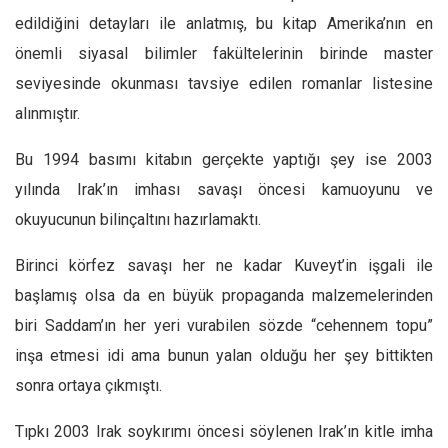
Amerika
edildiğini detayları ile anlatmış, bu kitap Amerika’nın en
Avustralya
önemli siyasal bilimler fakültelerinin birinde master
Tarih
seviyesinde okunması tavsiye edilen romanlar listesine
Düşünce
alınmıştır.
Dosyalar
Bu 1994 basımı kitabın gerçekte yaptığı şey ise 2003
yılında Irak’ın imhası savaşı öncesi kamuoyunu ve
okuyucunun bilinçaltını hazırlamaktı.
Birinci körfez savaşı her ne kadar Kuveyt’in işgali ile
başlamış olsa da en büyük propaganda malzemelerinden
biri Saddam’ın her yeri vurabilen sözde “cehennem topu”
inşa etmesi idi ama bunun yalan olduğu her şey bittikten
sonra ortaya çıkmıştı.
Tıpkı 2003 Irak soykırımı öncesi söylenen Irak’ın kitle imha