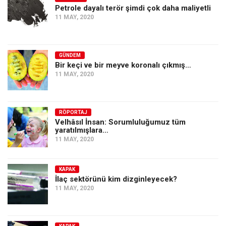
Petrole dayalı terör şimdi çok daha maliyetli
11 MAY, 2020
GÜNDEM
Bir keçi ve bir meyve koronalı çıkmış…
11 MAY, 2020
RÖPORTAJ
Velhâsıl İnsan: Sorumluluğumuz tüm
yaratılmışlara…
11 MAY, 2020
KAPAK
İlaç sektörünü kim dizginleyecek?
11 MAY, 2020