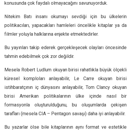
konusunda çok faydalı olmayacağını savunuyorduk.
Mehmet Ali Tekin
Nitekim Batı insanı okumayı sevdiği için bu ülkelerin
Abir E. Nahas
politikacıları, yapacakları hamleleri öncelikle kitaplar ya da
Amina S. Jenenkovic
filmler yoluyla halklarına enjekte etmektedirler.
Bağdagül Öz
Bu yayınları takip ederek gerçekleşecek olayları öncesinde
Esra Elönü
tahmin edebilmek çok zor değildir.
» Yazar arşivi
Bu Sayı
Mesela Robert Ludlum okuyan birisi rahatlıkla büyük ölçekli
küresel komploları anlayabilir, Le Carre okuyan birisi
Tüm Sayılar
istihbaratçının iç dünyasını anlayabilir, Tom Clancy okuyan
Kategoriler
birisi Amerikan politikalarının ülke içinde nasıl bir
Kültür Sanat
formasyonla oluşturulduğunu, bu oluşumlarda çekişen
Kitap
tarafları (mesela CIA – Pentagon savaşı) daha iyi anlayabilir.
Karisi kitap sualleri
Bu yazarlar ölse bile kitaplarının aynı format ve estetikle
7 soruda bu hafta