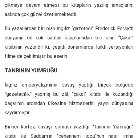
çıkmaya devam etmesi bu kitapların yazılış amaçlarını
Ekonomi
aslında çok güzel özetlemektedir.
Spor
Manzara
Bu yazarlardan biri olan İngiliz “gazeteci” Frederick Forsyth
dünyanın en çok satılan kitaplarından biri olan “Çakal”
Sağlık
kitabının yazarıdır ki, çeşitli dönemlerde farklı versiyonları
Gıda-Beslenme
filme de çekilmiştir bu eserin.
Hayat
Türkiye
TANRININ YUMRUĞU
Siyaset
İngiliz emperyalizminin savaş yaptığı birçok bölgede
Dünya
“gazetecilik” yapmış bu zât, “çakal” kitabı ile kazandığı
Avrupa
başarının ardından ülkesine hizmetlerini yayın dünyasına
Asya
kaydırmıştır.
Afrika
Birinci körfez savaşı sonrası yazdığı “Tanrının Yumruğu”
İslam Dünyası
kitabı ile Saddam’ın “cehennem topu”nun nasıl imha