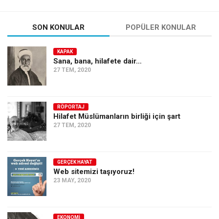
SON KONULAR
POPÜLER KONULAR
KAPAK
Sana, bana, hilafete dair…
27 TEM, 2020
RÖPORTAJ
Hilafet Müslümanların birliği için şart
27 TEM, 2020
GERÇEK HAYAT
Web sitemizi taşıyoruz!
23 MAY, 2020
EKONOMI