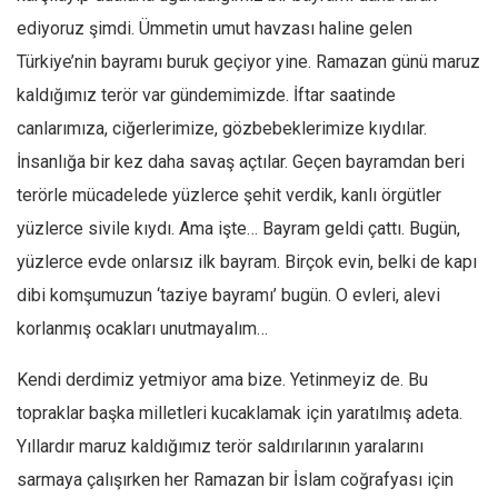
ediyoruz şimdi. Ümmetin umut havzası haline gelen
Ekonomi
Türkiye’nin bayramı buruk geçiyor yine. Ramazan günü maruz
Spor
kaldığımız terör var gündemimizde. İftar saatinde
Manzara
canlarımıza, ciğerlerimize, gözbebeklerimize kıydılar.
Sağlık
İnsanlığa bir kez daha savaş açtılar. Geçen bayramdan beri
Gıda-Beslenme
terörle mücadelede yüzlerce şehit verdik, kanlı örgütler
Hayat
yüzlerce sivile kıydı. Ama işte… Bayram geldi çattı. Bugün,
Türkiye
yüzlerce evde onlarsız ilk bayram. Birçok evin, belki de kapı
Siyaset
dibi komşumuzun ‘taziye bayramı’ bugün. O evleri, alevi
Dünya
korlanmış ocakları unutmayalım…
Avrupa
Kendi derdimiz yetmiyor ama bize. Yetinmeyiz de. Bu
Asya
topraklar başka milletleri kucaklamak için yaratılmış adeta.
Afrika
Yıllardır maruz kaldığımız terör saldırılarının yaralarını
İslam Dünyası
sarmaya çalışırken her Ramazan bir İslam coğrafyası için