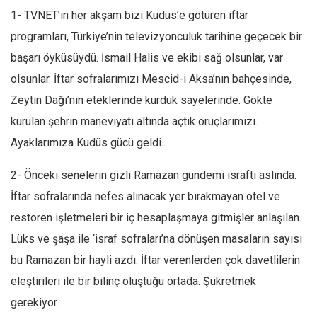
1- TVNET’in her akşam bizi Kudüs’e götüren iftar
programları, Türkiye’nin televizyonculuk tarihine geçecek bir
başarı öyküsüydü. İsmail Halis ve ekibi sağ olsunlar, var
olsunlar. İftar sofralarımızı Mescid-i Aksa’nın bahçesinde,
Zeytin Dağı’nın eteklerinde kurduk sayelerinde. Gökte
kurulan şehrin maneviyatı altında açtık oruçlarımızı.
Ayaklarımıza Kudüs gücü geldi..
2- Önceki senelerin gizli Ramazan gündemi israftı aslında.
İftar sofralarında nefes alınacak yer bırakmayan otel ve
restoren işletmeleri bir iç hesaplaşmaya gitmişler anlaşılan.
Lüks ve şaşa ile ‘israf sofraları’na dönüşen masaların sayısı
bu Ramazan bir hayli azdı. İftar verenlerden çok davetlilerin
eleştirileri ile bir bilinç oluştuğu ortada. Şükretmek
gerekiyor.