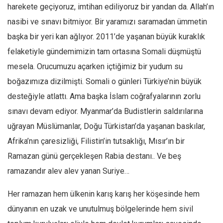
Amerika
harekete geçiyoruz, imtihan ediliyoruz bir yandan da. Allah’ın
Avustralya
nasibi ve sınavı bitmiyor. Bir yaramızı saramadan ümmetin
Tarih
başka bir yeri kan ağlıyor. 2011’de yaşanan büyük kuraklık
felaketiyle gündemimizin tam ortasına Somali düşmüştü
Düşünce
mesela. Orucumuzu açarken içtiğimiz bir yudum su
Dosyalar
boğazımıza dizilmişti. Somali o günleri Türkiye’nin büyük
desteğiyle atlattı. Ama başka İslam coğrafyalarının zorlu
sınavı devam ediyor. Myanmar’da Budistlerin saldırılarına
uğrayan Müslümanlar, Doğu Türkistan’da yaşanan baskılar,
Afrika’nın çaresizliği, Filistin’in tutsaklığı, Mısır’ın bir
Ramazan günü gerçekleşen Rabia destanı.. Ve beş
ramazandır alev alev yanan Suriye…
Her ramazan hem ülkenin karış karış her köşesinde hem
dünyanın en uzak ve unutulmuş bölgelerinde hem sivil