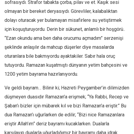
sofrasıydı. Strafor tabakta çorba, pilav ve et. Kaşık sesi
Mehmet Ali Tekin
olmayan bir bereket deryasıydı. Görevliler, kalabalıktan
Abir E. Nahas
dolayı oturacak yer bulamayan misafirlere su yetiştirmek
için koşuşturuyordu. Derin bir sükunet, anlamlı bir hoşgörü..
Amina S. Jenenkovic
“Ezan okundu ama ben daha orucumu açmadım” serzenişi
Bağdagül Öz
şeklinde anlaşılır da mahcup düşerler diye masalarda
Esra Elönü
oturanlara bile bakmıyordu ayaktakiler. Sabır hala oruç
» Yazar arşivi
tutuyordu. Ramazan kuşatmıştı dünyanın yetim bahçesini ve
Bu Sayı
1200 yetim bayrama hazırlanıyordu.
Tüm Sayılar
Ve geldi bayram… Bilinir ki; Hazreti Peygamber’in dilimizden
Kategoriler
düşmeyen duasıdır Ramazan’a erişmek; “Ya Rabbi, Recep ve
Kültür Sanat
Şaban’ı bizler için mübarek kıl ve bizi Ramazan’a eriştir.” Bu
Kitap
dua Ramazan’ı uğurlarken de edilir; “Bizi nice Ramazanlara
Karisi kitap sualleri
eriştir Allah’ım” deriz bayramı kucaklarken. Dualarla
7 soruda bu hafta
karşılayıp dualarla uğurladığımız bir bayramı daha idrak