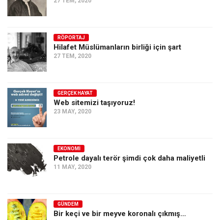
27 TEM, 2020
RÖPORTAJ
Hilafet Müslümanların birliği için şart
27 TEM, 2020
GERÇEK HAYAT
Web sitemizi taşıyoruz!
23 MAY, 2020
EKONOMI
Petrole dayalı terör şimdi çok daha maliyetli
11 MAY, 2020
GÜNDEM
Bir keçi ve bir meyve koronalı çıkmış…