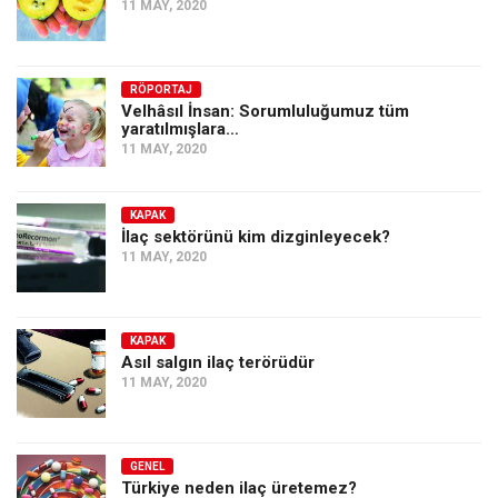
11 MAY, 2020
RÖPORTAJ
Velhâsıl İnsan: Sorumluluğumuz tüm
yaratılmışlara…
11 MAY, 2020
KAPAK
İlaç sektörünü kim dizginleyecek?
11 MAY, 2020
KAPAK
Asıl salgın ilaç terörüdür
11 MAY, 2020
GENEL
Türkiye neden ilaç üretemez?