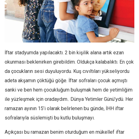
Facebook
Instagram
YouTube
Editörden
Yazarlar
İftar stadyumda yapılacaktı. 2 bin kişilik alana artık ezan
Kemal Özer
okunması beklenirken girebildim. Oldukça kalabalıktı. En çok
Mahmut Toptaş
da çocukların sesi duyuluyordu. Kuş cıvıltıları yükseliyordu
Yvonne Ridley
adeta akşamın çöktüğü göğe. İftar sofraları çocuk açmıştı
Barış Tarımcıoğlu
sanki ve ben hem çocukluğum buluşmak hem de yetimliğim
Ömer Kayani
ile yüzleşmek için oradaydım.. Dünya Yetimler Günü’ydü. Her
Yusuf Armağan
ramazan ayının 15’i olarak belirlenen bu günde, İHH iftar
sofralarıyla süslemişti bu kutlu buluşmayı.
Hasanali Yıldırım
Leyla Şerif Emin
Açıkçası bu ramazan benim oturduğum en mükellef iftar
Selçuk Türkyılmaz