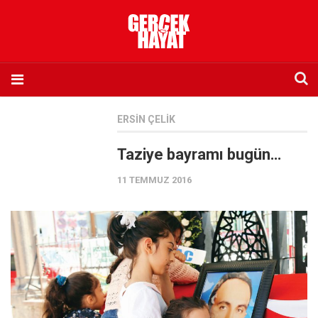
Anasayfa
ERSIN ÇELIK
Hakkımızda
Taziye bayramı bugün…
Künye
11 TEMMUZ 2016
İletişim
Abone olmak istiyorum
Satış noktası listesi
Eksik sayıların temini
Sosyal Medya
Twitter