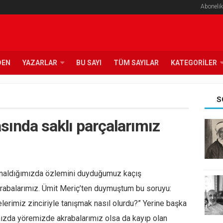
Abonelik
DEN
YAZARLAR
BU SAYI
TÜM SAYILAR
KATEGORILER
S
sında saklı parçalarımız
naldığımızda özlemini duyduğumuz kaçış
akrabalarımız. Ümit Meriç’ten duymuştum bu soruyu:
rimiz zinciriyle tanışmak nasıl olurdu?” Yerine başka
nımızda yöremizde akrabalarımız olsa da kayıp olan