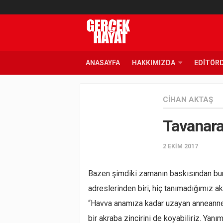
ANASAYFA
HAKKIMIZDA
EDITÖR
CIHAN AKTAŞ
Tavanara
2 EKIM 2017
Bazen şimdiki zamanın baskısından bu
adreslerinden biri, hiç tanımadığımız 
“Havva anamıza kadar uzayan anneannele
bir akraba zincirini de koyabiliriz. Ya