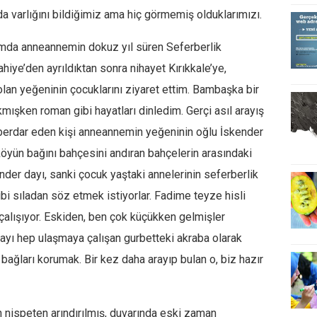
a varlığını bildiğimiz ama hiç görmemiş olduklarımızı.
umda anneannemin dokuz yıl süren Seferberlik
iye’den ayrıldıktan sonra nihayet Kırıkkale’ye,
lan yeğeninin çocuklarını ziyaret ettim. Bambaşka bir
mışken roman gibi hayatları dinledim. Gerçi asıl arayış
aberdar eden kişi anneannemin yeğeninin oğlu İskender
 köyün bağını bahçesini andıran bahçelerin arasındaki
der dayı, sanki çocuk yaştaki annelerinin seferberlik
bi sıladan söz etmek istiyorlar. Fadime teyze hisli
çalışıyor. Eskiden, ben çok küçükken gelmişler
dayı hep ulaşmaya çalışan gurbetteki akraba olarak
bağları korumak. Bir kez daha arayıp bulan o, biz hazır
n nispeten arındırılmış, duvarında eski zaman