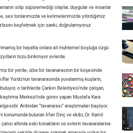
zamanın silip süpüremediği olaylar, duygular ve insanlar
e, ses tonlarımızda ve kelimelerimizde yitirdiğimiz
azlasını keşfetmek için sanki, doğrulamıyoruz
aşanmamış bir hayatta onlara ait muhtemel boşluğa özgü
yılların tozu birikmiyor evlerde.
iz bir yerde, izbe bir tavanarasının bir köşesinde
kıflar Yurdu’nun tavanarasında yuvalanmış kuşların,
uluyor, o tarihlerde Çankırı Belediyesi’nde çalışan,
ı Araştırma Merkezi’nde görev yapan Mustafa Kara.
elgesidir. Ardından “tavanarası” araştırmaları başlıyor.
ı konumunda bulunan İrfan Dinç ve ekibi, Dr. Kamil
 çatısı altında eski konakların ve evlerin tavanaralarına
edebileceği şekilde düzene sokmak amacıyla yoğun bir