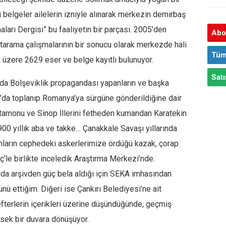
i belgeler ailelerin izniyle alınarak merkezin demirbaş
aları Dergisi” bu faaliyetin bir parçası. 2005’den
Abon
n tarama çalışmalarının bir sonucu olarak merkezde hali
Tüm
üzere 2629 eser ve belge kayıtlı bulunuyor.
Satı
’da Bolşeviklik propagandası yapanların ve başka
rı’da toplanıp Romanya’ya sürgüne gönderildiğine dair
astamonu ve Sinop İllerini fetheden kumandan Karatekin
900 yıllık aba ve takke… Çanakkale Savaşı yıllarında
nların cephedeki askerlerimize ördüğü kazak, çorap
ç’le birlikte inceledik Araştırma Merkezi’nde.
da arşivden güç bela aldığı için SEKA imhasından
ünü ettiğim. Diğeri ise Çankırı Belediyesi’ne ait
fterlerin içerikleri üzerine düşündüğünde, geçmiş
sek bir duvara dönüşüyor.