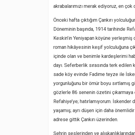
akrabalarımızı merak ediyoruz, en çok d
Önceki hafta çıktığım Çankırı yolculuğ
Döneminin başında, 1914 tarihinde Refah
Keskin’in Yeniyapan köyüne yerleşmiş o
roman hikâyesinin keşif yolculuğuna çık
içinde olan ve benimle kardeşlerimi h
dayı. Seferberlik sırasında terk edilen
sade köy evinde Fadime teyze ile İsken
yorgunluğunu bir ömür boyu sırtlamış gi
gözlerle 86 senenin özetini çıkarmaya 
Refahiye’ye; hatırlamıyorum. İskender 
yaşamış; ayrı düşen için daha önemlidir 
adrese gittik Çankırı üzerinden.
Şehrin seslerinden ve alışkanlıklarında