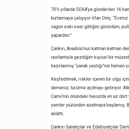
70’li yıllarda SEKA’ya gönderilen 16 ka
kurtarmaya çalışıyor İrfan Dinç. “Evimiz
vagon eski eser gittiğini görürdüm, pul
yapardım.”
Çankırı, Anadolu’nun katman katman deri
rastlantıyla gezdiğim kişisel bir müzede
hazırlanmış “yanak yastığı”nın hemen ya
Keşfedilmek, riskler içeren bir olgu i
demeniz, turizme açılmayı getiriyor. Atk
Camii’nin önündeki havuzda en az dört yüz
yemler yüzünden azalmaya başlamış. Bu
anlattı.
Çankırı Sanatçılar ve Edebiyatçılar De