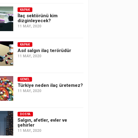
KAPAK
İlaç sektörünü kim
dizginleyecek?
11 MAY, 2020
KAPAK
Asıl salgın ilaç terörüdür
11 MAY, 2020
GENEL
Türkiye neden ilaç üretemez?
11 MAY, 2020
DOSYA
Salgın, afetler, evler ve
şehirler
11 MAY, 2020