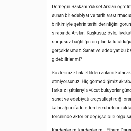
Derneğin Başkanı Yüksel Arslan öğretme
sunan bir edebiyat ve tarih araştırmacı
birikimiyle şehrin tarihi derinliğini gö
sırasında Arslan. Kuşkusuz öyle, liyakat
sorgusuz bağlılığın ön planda tutulduğu
gerçekleşmez. Sanat ve edebiyat bu bağ
gidebilirler mi?
Sözlerinize hak ettikleri anlamı kataca
etmiyorsunuz. Hiç görmediğimiz akraba
farksız ışıltılarıyla vücut buluyorlar gü
sanat ve edebiyatı araçsallaştırdığı ora
kalacağını ifade eden tecrübelerini akt
tercihinde aktörler değişse bile olgu sab
Kardeşlerim, kardeşlerim… Ethem Daren