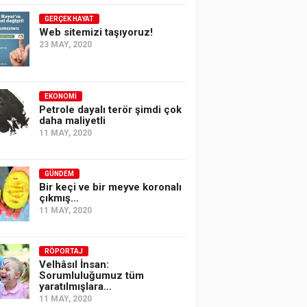
GERÇEK HAYAT
Web sitemizi taşıyoruz!
23 MAY, 2020
EKONOMI
Petrole dayalı terör şimdi çok
daha maliyetli
11 MAY, 2020
GÜNDEM
Bir keçi ve bir meyve koronalı
çıkmış…
11 MAY, 2020
RÖPORTAJ
Velhâsıl İnsan:
Sorumluluğumuz tüm
yaratılmışlara…
11 MAY, 2020