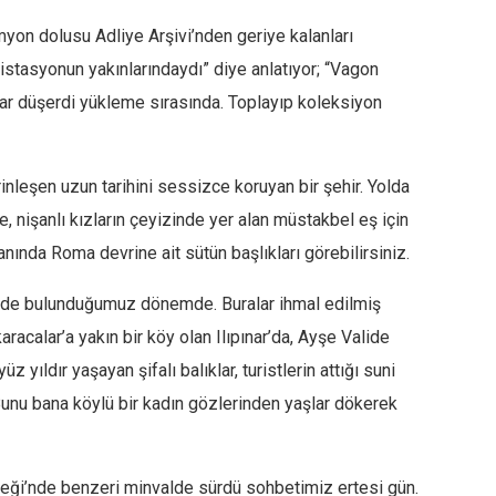
myon dolusu Adliye Arşivi’nden geriye kalanları
 istasyonun yakınlarındaydı” diye anlatıyor; “Vagon
lar düşerdi yükleme sırasında. Toplayıp koleksiyon
nleşen uzun tarihini sessizce koruyan bir şehir. Yolda
, nişanlı kızların çeyizinde yer alan müstakbel eş için
nında Roma devrine ait sütün başlıkları görebilirsiniz.
çinde bulunduğumuz dönemde. Buralar ihmal edilmiş
aracalar’a yakın bir köy olan Ilıpınar’da, Ayşe Valide
 yıldır yaşayan şifalı balıklar, turistlerin attığı suni
nu bana köylü bir kadın gözlerinden yaşlar dökerek
rneği’nde benzeri minvalde sürdü sohbetimiz ertesi gün.