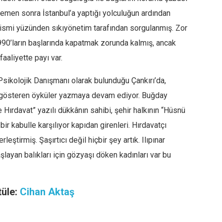
 hemen sonra İstanbul’a yaptığı yolculuğun ardından
n ismi yüzünden sıkıyönetim tarafından sorgulanmış. Zor
990’ların başlarında kapatmak zorunda kalmış, ancak
faaliyette payı var.
Psikolojik Danışmanı olarak bulunduğu Çankırı’da,
gösteren öyküler yazmaya devam ediyor. Buğday
 Hırdavat” yazılı dükkânın sahibi, şehir halkının “Hüsnü
ir kabulle karşılıyor kapıdan girenleri. Hırdavatçı
leştirmiş. Şaşırtıcı değil hiçbir şey artık. Ilıpınar
yan balıkları için gözyaşı döken kadınları var bu
tüle:
Cihan Aktaş