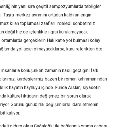
nliğinin yanı sıra çeşitli sempozyumlarda tebliğler
sı. Taşra-merkez ayrımını ortadan kaldıran engin
rünmez kılan toplumsal zaafları irdeledi sohbetimiz
in değil hiç de içtenlikle ilgisi kurulamayacak
 ortamlarda gerçeklerin Hakikat’e yol bulması kolay
lamda yol açıcı olmayacaklarsa, kuru retorikten öte
k insanlarla konuşurken zamanın nasıl geçtiğini fark
larımız, kardeşlerimiz bazen bir roman kahramanından
ndelik hayatın hayhuyu içinde. Funda Arslan, siyasetin
nda kültürel iktidarın değişmez bir sorun olarak
arıyor. Sorunu günübirlik değişimlerle idare etmenin
it kalıyor.
deli oldum olası Cağaloğlu ile bağlarını koruma çabası