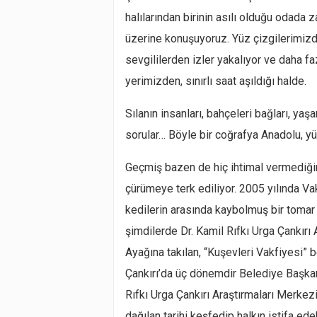
halılarından birinin asılı olduğu odada 
üzerine konuşuyoruz. Yüz çizgilerimizd
sevgililerden izler yakalıyor ve daha f
yerimizden, sınırlı saat aşıldığı halde.
Sılanın insanları, bahçeleri bağları, y
sorular… Böyle bir coğrafya Anadolu, yüz
Geçmiş bazen de hiç ihtimal vermediğim
çürümeye terk ediliyor. 2005 yılında Va
kedilerin arasında kaybolmuş bir tomar b
şimdilerde Dr. Kamil Rıfkı Urga Çankır
Ayağına takılan, “Kuşevleri Vakfiyesi” b
Çankırı’da üç dönemdir Belediye Başkan
Rıfkı Urga Çankırı Araştırmaları Merkezi
dağılan tarihi keşfedip halkın istifa 