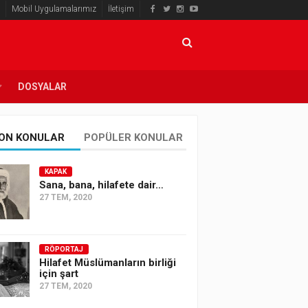
Mobil Uygulamalarımız
İletişim
DOSYALAR
ON KONULAR
POPÜLER KONULAR
KAPAK
Sana, bana, hilafete dair…
27 TEM, 2020
RÖPORTAJ
Hilafet Müslümanların birliği
için şart
27 TEM, 2020