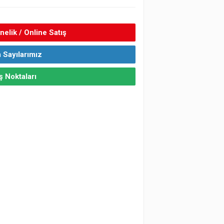
elik / Online Satış
 Sayılarımız
ş Noktaları