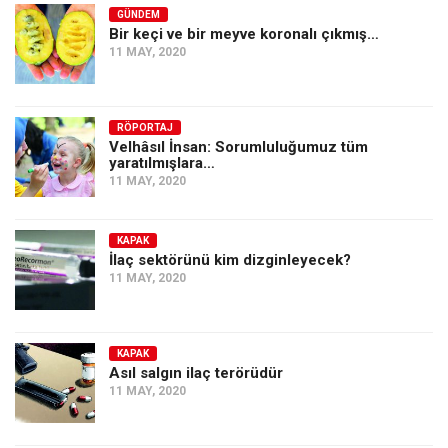
GÜNDEM
Bir keçi ve bir meyve koronalı çıkmış…
11 MAY, 2020
RÖPORTAJ
Velhâsıl İnsan: Sorumluluğumuz tüm
yaratılmışlara…
11 MAY, 2020
KAPAK
İlaç sektörünü kim dizginleyecek?
11 MAY, 2020
KAPAK
Asıl salgın ilaç terörüdür
11 MAY, 2020