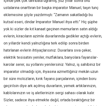
içinde pek çok tahribata uğramış, yüz yıllar sonra onu
Ekonomi
ustalarına onarttıran bir başka imparator Manuel, taşın tunç
Spor
eklemesine şöyle yazdırmıştı: “Zamanın sakatladığı bu
Manzara
kutsal eseri, dindar İmparator Manuel ihya etti.” Hiç şüphe
yok ki sizler de kıt kanaat geçinen memurların satın aldığı
Sağlık
evlerin, kiracıların azimle duvarlarında gedikler açtığı evlerin,
Gıda-Beslenme
on yıllardır kendi yalnızlığına terk edilip sonra birden
Hayat
hatırlanan evlerin ihtiyaçlarısınız. Duvarlara sıva çeker,
Türkiye
elektrik tesisatını yeniler, mutfaklara, banyolara fayanslar-
Siyaset
karolar serer, su yollarını yenilersiniz. Yalnız, iş sahibiniz bir
Dünya
imparator olmadığı için, ihyasına azmettiğiniz mekân uzun
Avrupa
bir süre molozların, kırık fayans parçalarının, içinden boru
Asya
geçirilsin diye ark açılmış duvarların, yemek artıklarınızın,
Afrika
kablolarınızın ve iş aletlerinizin sergi sahası olarak kalır.
İslam Dünyası
Sizler, sadece ihya etmekte değil, ortada bıraktığınız bir