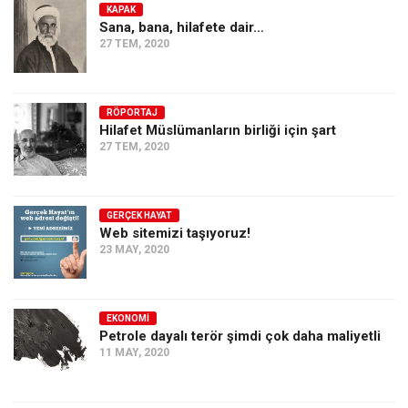
KAPAK
Sana, bana, hilafete dair…
27 TEM, 2020
RÖPORTAJ
Hilafet Müslümanların birliği için şart
27 TEM, 2020
GERÇEK HAYAT
Web sitemizi taşıyoruz!
23 MAY, 2020
EKONOMI
Petrole dayalı terör şimdi çok daha maliyetli
11 MAY, 2020