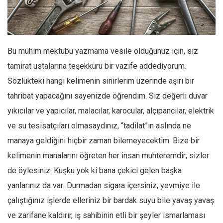
Facebook
Instagram
YouTube
Bu mühim mektubu yazmama vesile olduğunuz için, siz
Editörden
tamirat ustalarına teşekkürü bir vazife addediyorum.
Yazarlar
Sözlükteki hangi kelimenin sinirlerim üzerinde aşırı bir
Kemal Özer
tahribat yapacağını sayenizde öğrendim. Siz değerli duvar
Mahmut Toptaş
yıkıcılar ve yapıcılar, malacılar, karocular, alçıpancılar, elektrik
Yvonne Ridley
ve su tesisatçıları olmasaydınız, “tadilat”ın aslında ne
manaya geldiğini hiçbir zaman bilemeyecektim. Bize bir
Barış Tarımcıoğlu
kelimenin manalarını öğreten her insan muhteremdir; sizler
Ömer Kayani
de öylesiniz. Kuşku yok ki bana çekici gelen başka
Yusuf Armağan
yanlarınız da var: Durmadan sigara içersiniz, yevmiye ile
Hasanali Yıldırım
çalıştığınız işlerde elleriniz bir bardak suyu bile yavaş yavaş
Leyla Şerif Emin
ve zarifane kaldırır, iş sahibinin etli bir şeyler ısmarlaması
Selçuk Türkyılmaz