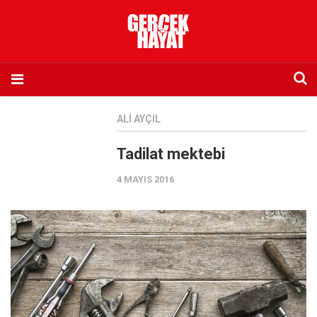
Anasayfa
ALI AYÇIL
Hakkımızda
Tadilat mektebi
Künye
4 MAYIS 2016
İletişim
Abone olmak istiyorum
Satış noktası listesi
Eksik sayıların temini
Sosyal Medya
Twitter