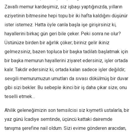
Zavallı memur kardeşimiz, siz işbaşı yaptığınızda, yılların
eziyetinin bitmesine hepi topu bir iki hafta kaldığını düşünür
ister istemez. Hatta öyle canla başla işe girişirsiniz ki,
hayallerini birkaç gün geri bile çeker. Peki sonra ne olur?
Üstünüze birden bir ağırlık çöker; biriniz gelir ikiniz
gelmezsiniz, bazen topluca bir başka tadilatı başlatmak için
bir başka memurun hayallerini ziyaret edersiniz, işler ortada
kalır. Takdir edersiniz ki, ortada kalan sadece işler değildir;
sevgili memurumuzun umutları da sıvası dökülmüş bir duvar
gibi sizi bekler. Bu sebeple ikinci bir iş daha çıkar size; onu
teselli etmek…
Ahilik geleneğimizin son temsilcisi siz kıymetli ustalarla, bir
yaz günü İcadiye semtinde, üçüncü kattaki dairemde
tanışma şerefine nail oldum. Sizi evime gönderen aracıdan,