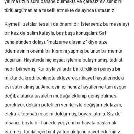
yıkıma uzun süre bahane bulmakta ve çaresiz ev sahibini
Amerika
türlü argümanlarla teselli etmekte de ayrıca ustasınız!
Avustralya
Tarih
Kıymetli ustalar, teselli de önemlidir. İsterseniz bu meseleyi
Düşünce
bir kez de salim kafayla, baş başa konuşalım: Sırf
cehaletinden dolayı, “malzeme alasınız” diye size
Dosyalar
ödemesinin önemli bir kısmını yapmış bulunan bir memur
düşünün. Hayatında hiç inşaat işlerine bulaşmamış, tadilat
nedir bilmemiş. Karısıyla yıllardır biriktirdikleri paraya bir
miktar da kredi banknotu ekleyerek, nihayet hayallerindeki
evi satın almışlar. Ama evin içi henüz hayallerine tam uygun
değil; alaturka tuvaletin mutfağa eklenip genişletilmesi
gerekiyor, döküm petekleri yenileriyle değiştirmek lazım,
elektrik tesisatı miadını doldurmuş, boyası atmış. Siz de
olsanız, böyle bir hanede yepyeni bir hayata başlamak
istemez, tadilat için bir ihya topluluğunu davet edersiniz.