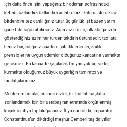
için daha önce işini yaptığınız bir adamın sofrasındaki
Mehmet Ali Tekin
kebabı ballandıra ballandıra anlatırsınız. Götürü işlerde ise
Abir E. Nahas
birdenbire tez canlılığınız tutar, üç günlük işi bazen yarım
Amina S. Jenenkovic
güne bile sığdırabilirsiniz. Ama sizin bir işi ilk aldığınızda
Bağdagül Öz
gösterdiğiniz azim her türden takdirin üstündedir; tadilata
henüz başladığınız saatlere şahitlik edenler, ahilik
Esra Elönü
prensiplerine uygun adamlar olduğunuz kanaatine varmakta
» Yazar arşivi
gecikmez. Bu kanaatte şaşılacak bir yan yoktur; sizler,
Bu Sayı
kurmakta olduğumuz büyük uygarlığın tamiratçı ve
Tüm Sayılar
tadilatçılarısınız…
Kategoriler
Muhterem ustalar, aslında sizler, bir tadilatı başlatıp
Kültür Sanat
sonlandırmak için bir ustabaşının etrafında örgütlenmiş
Kitap
küçük bir ihya topluluğusunuz. İhya önemlidir; İmparator
Karisi kitap sualleri
Constantinus’un diktirdiği meşhur Çemberlitaş da yıllar
7 soruda bu hafta