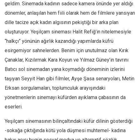
geldim. Sinemada kadının sadece kamera önünde yer aldığı
dönemler, anlaşılan hem fiili olarak hem de filmlere yansıyan
dille tacize açık kadın algısının pekiştiği bir arka plan
oluşturuyor. Yeşilçam sineması Halit Refiğ’in nitelemesiyle
“halkçı” yönünün ağırlık kazandığı yapımlarda küfrü
esirgemiyor sahnelerden. Benim için unutulmaz olan Kırık
Çanaklar, Kızılırmak Kara Koyun ve Yılmaz Güney’in tavrını
Batıcı sol sinemadan yana koymadığı döneminin izlerini
taşıyan Seyyit Han gibi filmler, Ayşe Şasa senaryoları, Metin
Erksan sorgulamaları, toplumculuk arayışındaki
yönetmenlerin sinemayı küfürden ayıklama çabasının da
eserleri.
Yeşilçam sinemasının bilinçaltındaki küfür dilinin gösterdiği
-sokağa çıktığında kötü yola düşmesi muhtemel- kadına
bakış açısı bugün sosyal medya ve alternatif sözlük