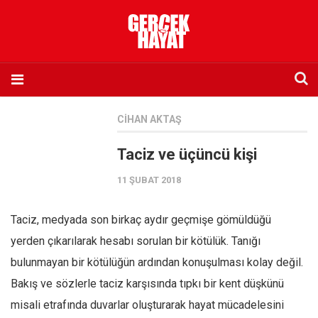
Anasayfa
CIHAN AKTAŞ
Hakkımızda
Taciz ve üçüncü kişi
Künye
11 ŞUBAT 2018
İletişim
Abone olmak istiyorum
Taciz, medyada son birkaç aydır geçmişe gömüldüğü
Satış noktası listesi
yerden çıkarılarak hesabı sorulan bir kötülük. Tanığı
Eksik sayıların temini
bulunmayan bir kötülüğün ardından konuşulması kolay değil.
Sosyal Medya
Bakış ve sözlerle taciz karşısında tıpkı bir kent düşkünü
Twitter
misali etrafında duvarlar oluşturarak hayat mücadelesini