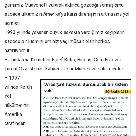
gemimiz Muavenet’i vurarak aklınca gözdağı vermiş ama
Mehmet Ali Tekin
sadece ülkemizin Amerika’ya karşı direnişinin artmasına yol
Abir E. Nahas
açmıştı.
Amina S. Jenenkovic
1993 yılında yaşanan büyük savaşta verdiğimiz kayıpların
Bağdagül Öz
sadece bir kısmını eminiz yaşı müsait olan herkes
Esra Elönü
hatırlıyordur:
– Jandarma Komutanı Eşref Bitlis, Binbaşı Cem Ersever,
» Yazar arşivi
Turgut Özal, Adnan Kahveci, Uğur Mumcu ve daha niceleri…
Bu Sayı
– 1997
Tüm Sayılar
yılında Refah
Kategoriler
Yol
Kültür Sanat
hükümetinin
Kitap
Amerika
tarafından
Karisi kitap sualleri
7 soruda bu hafta