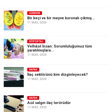
GÜNDEM
Bir keçi ve bir meyve koronalı çıkmış…
11 MAY, 2020
RÖPORTAJ
Velhâsıl İnsan: Sorumluluğumuz tüm
yaratılmışlara…
11 MAY, 2020
KAPAK
İlaç sektörünü kim dizginleyecek?
11 MAY, 2020
KAPAK
Asıl salgın ilaç terörüdür
11 MAY, 2020