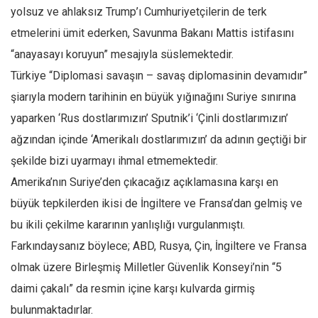
yolsuz ve ahlaksız Trump’ı Cumhuriyetçilerin de terk
etmelerini ümit ederken, Savunma Bakanı Mattis istifasını
“anayasayı koruyun” mesajıyla süslemektedir.
Türkiye “Diplomasi savaşın – savaş diplomasinin devamıdır”
şiarıyla modern tarihinin en büyük yığınağını Suriye sınırına
yaparken ‘Rus dostlarımızın’ Sputnik’i ‘Çinli dostlarımızın’
ağzından içinde ‘Amerikalı dostlarımızın’ da adının geçtiği bir
şekilde bizi uyarmayı ihmal etmemektedir.
Amerika’nın Suriye’den çıkacağız açıklamasına karşı en
büyük tepkilerden ikisi de İngiltere ve Fransa’dan gelmiş ve
bu ikili çekilme kararının yanlışlığı vurgulanmıştı.
Farkındaysanız böylece; ABD, Rusya, Çin, İngiltere ve Fransa
olmak üzere Birleşmiş Milletler Güvenlik Konseyi’nin “5
daimi çakalı” da resmin içine karşı kulvarda girmiş
bulunmaktadırlar.