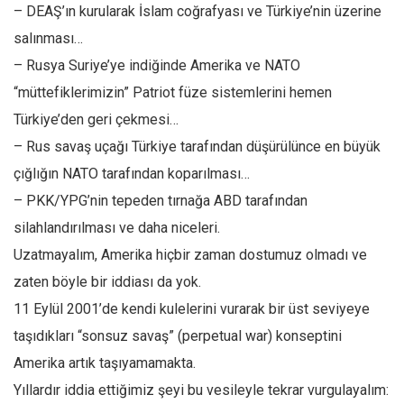
Amerika
– DEAŞ’ın kurularak İslam coğrafyası ve Türkiye’nin üzerine
Avustralya
salınması…
– Rusya Suriye’ye indiğinde Amerika ve NATO
Tarih
“müttefiklerimizin” Patriot füze sistemlerini hemen
Düşünce
Türkiye’den geri çekmesi…
Dosyalar
– Rus savaş uçağı Türkiye tarafından düşürülünce en büyük
çığlığın NATO tarafından koparılması…
– PKK/YPG’nin tepeden tırnağa ABD tarafından
silahlandırılması ve daha niceleri.
Uzatmayalım, Amerika hiçbir zaman dostumuz olmadı ve
zaten böyle bir iddiası da yok.
11 Eylül 2001’de kendi kulelerini vurarak bir üst seviyeye
taşıdıkları “sonsuz savaş” (perpetual war) konseptini
Amerika artık taşıyamamakta.
Yıllardır iddia ettiğimiz şeyi bu vesileyle tekrar vurgulayalım: