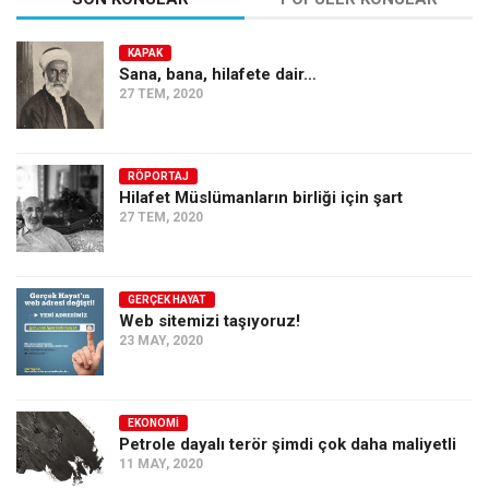
KAPAK
Sana, bana, hilafete dair…
27 TEM, 2020
RÖPORTAJ
Hilafet Müslümanların birliği için şart
27 TEM, 2020
GERÇEK HAYAT
Web sitemizi taşıyoruz!
23 MAY, 2020
EKONOMI
Petrole dayalı terör şimdi çok daha maliyetli
11 MAY, 2020