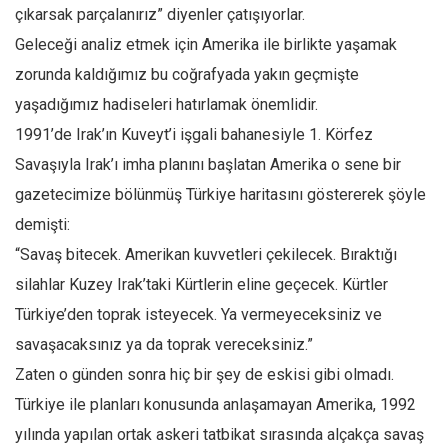
Facebook
çıkarsak parçalanırız” diyenler çatışıyorlar.
Instagram
Geleceği analiz etmek için Amerika ile birlikte yaşamak
zorunda kaldığımız bu coğrafyada yakın geçmişte
YouTube
yaşadığımız hadiseleri hatırlamak önemlidir.
Editörden
1991’de Irak’ın Kuveyt’i işgali bahanesiyle 1. Körfez
Yazarlar
Savaşıyla Irak’ı imha planını başlatan Amerika o sene bir
Kemal Özer
gazetecimize bölünmüş Türkiye haritasını göstererek şöyle
Mahmut Toptaş
demişti:
Yvonne Ridley
“Savaş bitecek. Amerikan kuvvetleri çekilecek. Bıraktığı
Barış Tarımcıoğlu
silahlar Kuzey Irak’taki Kürtlerin eline geçecek. Kürtler
Türkiye’den toprak isteyecek. Ya vermeyeceksiniz ve
Ömer Kayani
savaşacaksınız ya da toprak vereceksiniz.”
Yusuf Armağan
Zaten o günden sonra hiç bir şey de eskisi gibi olmadı.
Hasanali Yıldırım
Türkiye ile planları konusunda anlaşamayan Amerika, 1992
Leyla Şerif Emin
yılında yapılan ortak askeri tatbikat sırasında alçakça savaş
Selçuk Türkyılmaz