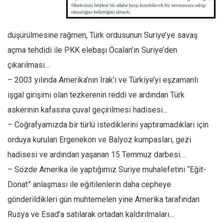
Ekonomi
Spor
düşürülmesine rağmen, Türk ordusunun Suriye’ye savaş
Manzara
açma tehdidi ile PKK elebaşı Öcalan’ın Suriye’den
Sağlık
çıkarılması…
Gıda-Beslenme
– 2003 yılında Amerika’nın Irak’ı ve Türkiye’yi eşzamanlı
işgal girişimi olan tezkerenin reddi ve ardından Türk
Hayat
askerinin kafasına çuval geçirilmesi hadisesi…
Türkiye
– Coğrafyamızda bir türlü istediklerini yaptıramadıkları için
Siyaset
orduya kurulan Ergenekon ve Balyoz kumpasları, gezi
Dünya
hadisesi ve ardından yaşanan 15 Temmuz darbesi…
Avrupa
– Sözde Amerika ile yaptığımız Suriye muhalefetini “Eğit-
Asya
Donat” anlaşması ile eğitilenlerin daha cepheye
Afrika
gönderildikleri gün muhtemelen yine Amerika tarafından
İslam Dünyası
Rusya ve Esad’a satılarak ortadan kaldırılmaları…