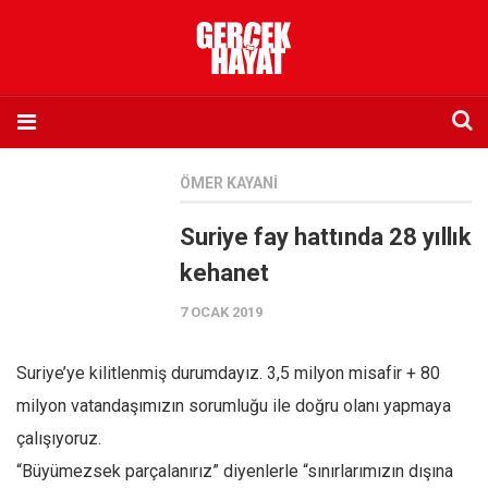
Anasayfa
ÖMER KAYANI
Hakkımızda
Suriye fay hattında 28 yıllık
Künye
kehanet
İletişim
7 OCAK 2019
Abone olmak istiyorum
Satış noktası listesi
Suriye’ye kilitlenmiş durumdayız. 3,5 milyon misafir + 80
Eksik sayıların temini
milyon vatandaşımızın sorumluğu ile doğru olanı yapmaya
Sosyal Medya
çalışıyoruz.
Twitter
“Büyümezsek parçalanırız” diyenlerle “sınırlarımızın dışına