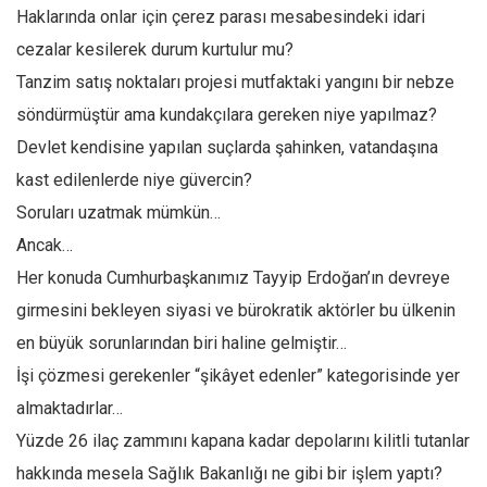
Haklarında onlar için çerez parası mesabesindeki idari
Ekonomi
cezalar kesilerek durum kurtulur mu?
Spor
Tanzim satış noktaları projesi mutfaktaki yangını bir nebze
Manzara
söndürmüştür ama kundakçılara gereken niye yapılmaz?
Sağlık
Devlet kendisine yapılan suçlarda şahinken, vatandaşına
Gıda-Beslenme
kast edilenlerde niye güvercin?
Hayat
Soruları uzatmak mümkün…
Türkiye
Ancak…
Her konuda Cumhurbaşkanımız Tayyip Erdoğan’ın devreye
Siyaset
girmesini bekleyen siyasi ve bürokratik aktörler bu ülkenin
Dünya
en büyük sorunlarından biri haline gelmiştir…
Avrupa
İşi çözmesi gerekenler “şikâyet edenler” kategorisinde yer
Asya
almaktadırlar…
Afrika
Yüzde 26 ilaç zammını kapana kadar depolarını kilitli tutanlar
İslam Dünyası
hakkında mesela Sağlık Bakanlığı ne gibi bir işlem yaptı?