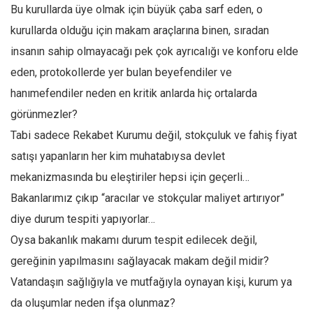
Bu kurullarda üye olmak için büyük çaba sarf eden, o
Mehmet Ali Tekin
kurullarda olduğu için makam araçlarına binen, sıradan
Abir E. Nahas
insanın sahip olmayacağı pek çok ayrıcalığı ve konforu elde
Amina S. Jenenkovic
eden, protokollerde yer bulan beyefendiler ve
Bağdagül Öz
hanımefendiler neden en kritik anlarda hiç ortalarda
görünmezler?
Esra Elönü
Tabi sadece Rekabet Kurumu değil, stokçuluk ve fahiş fiyat
» Yazar arşivi
satışı yapanların her kim muhatabıysa devlet
Bu Sayı
mekanizmasında bu eleştiriler hepsi için geçerli…
Tüm Sayılar
Bakanlarımız çıkıp “aracılar ve stokçular maliyet artırıyor”
Kategoriler
diye durum tespiti yapıyorlar…
Kültür Sanat
Oysa bakanlık makamı durum tespit edilecek değil,
gereğinin yapılmasını sağlayacak makam değil midir?
Kitap
Vatandaşın sağlığıyla ve mutfağıyla oynayan kişi, kurum ya
Karisi kitap sualleri
da oluşumlar neden ifşa olunmaz?
7 soruda bu hafta