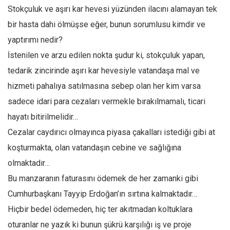
Amerika
Stokçuluk ve aşırı kar hevesi yüzünden ilacını alamayan tek
Avustralya
bir hasta dahi ölmüşse eğer, bunun sorumlusu kimdir ve
Tarih
yaptırımı nedir?
Düşünce
İstenilen ve arzu edilen nokta şudur ki, stokçuluk yapan,
tedarik zincirinde aşırı kar hevesiyle vatandaşa mal ve
Dosyalar
hizmeti pahalıya satılmasına sebep olan her kim varsa
sadece idari para cezaları vermekle bırakılmamalı, ticari
hayatı bitirilmelidir…
Cezalar caydırıcı olmayınca piyasa çakalları istediği gibi at
koşturmakta, olan vatandaşın cebine ve sağlığına
olmaktadır…
Bu manzaranın faturasını ödemek de her zamanki gibi
Cumhurbaşkanı Tayyip Erdoğan’ın sırtına kalmaktadır…
Hiçbir bedel ödemeden, hiç ter akıtmadan koltuklara
oturanlar ne yazık ki bunun şükrü karşılığı iş ve proje