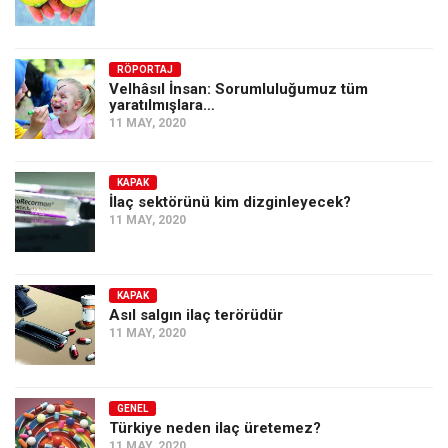
RÖPORTAJ
Velhâsıl İnsan: Sorumluluğumuz tüm
yaratılmışlara…
11 MAY, 2020
KAPAK
İlaç sektörünü kim dizginleyecek?
11 MAY, 2020
KAPAK
Asıl salgın ilaç terörüdür
11 MAY, 2020
GENEL
Türkiye neden ilaç üretemez?
11 MAY, 2020