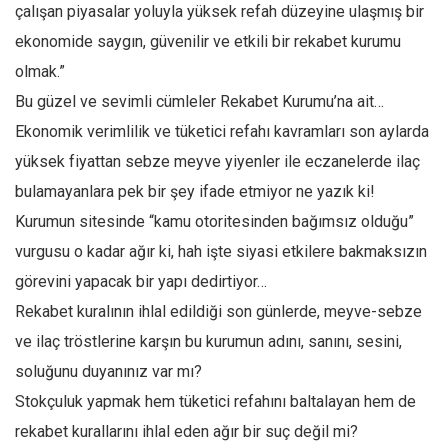
Facebook
çalışan piyasalar yoluyla yüksek refah düzeyine ulaşmış bir
ekonomide saygın, güvenilir ve etkili bir rekabet kurumu
Instagram
olmak.”
YouTube
Bu güzel ve sevimli cümleler Rekabet Kurumu’na ait…
Editörden
Ekonomik verimlilik ve tüketici refahı kavramları son aylarda
Yazarlar
yüksek fiyattan sebze meyve yiyenler ile eczanelerde ilaç
Kemal Özer
bulamayanlara pek bir şey ifade etmiyor ne yazık ki!
Mahmut Toptaş
Kurumun sitesinde “kamu otoritesinden bağımsız olduğu”
Yvonne Ridley
vurgusu o kadar ağır ki, hah işte siyasi etkilere bakmaksızın
görevini yapacak bir yapı dedirtiyor…
Barış Tarımcıoğlu
Rekabet kuralının ihlal edildiği son günlerde, meyve-sebze
Ömer Kayani
ve ilaç tröstlerine karşın bu kurumun adını, sanını, sesini,
Yusuf Armağan
soluğunu duyanınız var mı?
Hasanali Yıldırım
Stokçuluk yapmak hem tüketici refahını baltalayan hem de
Leyla Şerif Emin
rekabet kurallarını ihlal eden ağır bir suç değil mi?
Selçuk Türkyılmaz