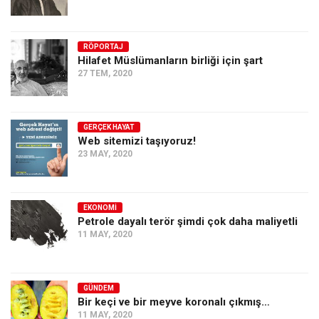
RÖPORTAJ
Hilafet Müslümanların birliği için şart
27 TEM, 2020
GERÇEK HAYAT
Web sitemizi taşıyoruz!
23 MAY, 2020
EKONOMI
Petrole dayalı terör şimdi çok daha maliyetli
11 MAY, 2020
GÜNDEM
Bir keçi ve bir meyve koronalı çıkmış…
11 MAY, 2020