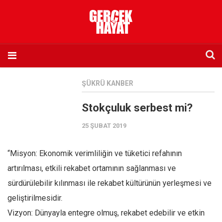
Anasayfa
ŞÜKRÜ KANBER
Hakkımızda
Stokçuluk serbest mi?
Künye
25 ŞUBAT 2019
İletişim
Abone olmak istiyorum
“Misyon: Ekonomik verimliliğin ve tüketici refahının
Satış noktası listesi
artırılması, etkili rekabet ortamının sağlanması ve
Eksik sayıların temini
sürdürülebilir kılınması ile rekabet kültürünün yerleşmesi ve
Sosyal Medya
geliştirilmesidir.
Twitter
Vizyon: Dünyayla entegre olmuş, rekabet edebilir ve etkin