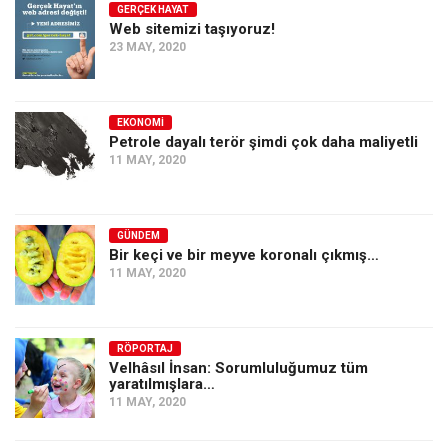
GERÇEK HAYAT
Web sitemizi taşıyoruz!
23 MAY, 2020
EKONOMI
Petrole dayalı terör şimdi çok daha maliyetli
11 MAY, 2020
GÜNDEM
Bir keçi ve bir meyve koronalı çıkmış…
11 MAY, 2020
RÖPORTAJ
Velhâsıl İnsan: Sorumluluğumuz tüm
yaratılmışlara…
11 MAY, 2020