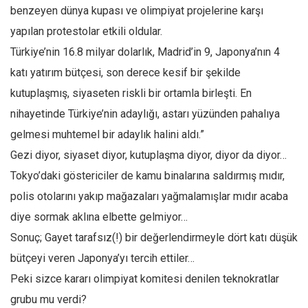
benzeyen dünya kupası ve olimpiyat projelerine karşı
Ekonomi
yapılan protestolar etkili oldular.
Spor
Türkiye’nin 16.8 milyar dolarlık, Madrid’in 9, Japonya’nın 4
Manzara
katı yatırım bütçesi, son derece kesif bir şekilde
Sağlık
kutuplaşmış, siyaseten riskli bir ortamla birleşti. En
Gıda-Beslenme
nihayetinde Türkiye’nin adaylığı, astarı yüzünden pahalıya
Hayat
gelmesi muhtemel bir adaylık halini aldı.”
Türkiye
Gezi diyor, siyaset diyor, kutuplaşma diyor, diyor da diyor…
Tokyo’daki göstericiler de kamu binalarına saldırmış mıdır,
Siyaset
polis otolarını yakıp mağazaları yağmalamışlar mıdır acaba
Dünya
diye sormak aklına elbette gelmiyor…
Avrupa
Sonuç; Gayet tarafsız(!) bir değerlendirmeyle dört katı düşük
Asya
bütçeyi veren Japonya’yı tercih ettiler…
Afrika
Peki sizce kararı olimpiyat komitesi denilen teknokratlar
İslam Dünyası
grubu mu verdi?