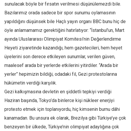
sunulacak böyle bir fırsatın verilmesi düşünülemezdi bile.
Mehmet Ali Tekin
Bazılarımız orada sadece bir spor sunumu oylamasının
Abir E. Nahas
yapıldığını düşünsek bile Haçlı yayın organı BBC bunu hiç de
Amina S. Jenenkovic
öyle anlamamamız gerektiğini hatırlatıyor: “İstanbul’un, Mart
Bağdagül Öz
ayında Uluslararası Olimpiyat Komitesi’nin Değerlendirme
Heyeti ziyaretinde kazandığı, hem gazetecileri, hem heyet
Esra Elönü
üyelerini son derece etkileyen sunumlar, verilen güven,
» Yazar arşivi
maalesef arada bir yerlerde etkilerini yitirdiler. “Arada bir
Bu Sayı
yerler” hepimizin bildiği, odadaki fil, Gezi protestolarına
Tüm Sayılar
hükümetin verdiği karşılık.
Kategoriler
Gezi kalkışmasına devletin en şiddetli tepkiyi verdiği
Kültür Sanat
Haziran başında, Tokyo’da binlerce kişi nükleer enerjiyi
protesto etmek için toplanıyordu, hiç kimsenin burnu dâhi
Kitap
kanamadan. Bu unsura ek olarak, Brezilya gibi Türkiye’ye çok
Karisi kitap sualleri
benzeyen bir ülkede, Türkiye’nin olimpiyat adaylığına çok
7 soruda bu hafta