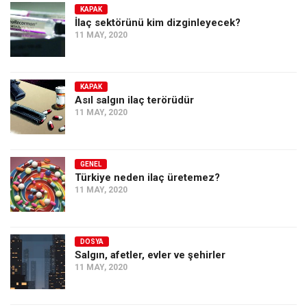
KAPAK
İlaç sektörünü kim dizginleyecek?
11 MAY, 2020
KAPAK
Asıl salgın ilaç terörüdür
11 MAY, 2020
GENEL
Türkiye neden ilaç üretemez?
11 MAY, 2020
DOSYA
Salgın, afetler, evler ve şehirler
11 MAY, 2020