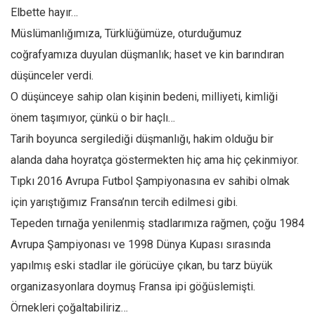
Amerika
Elbette hayır…
Avustralya
Müslümanlığımıza, Türklüğümüze, oturduğumuz
Tarih
coğrafyamıza duyulan düşmanlık; haset ve kin barındıran
Düşünce
düşünceler verdi.
O düşünceye sahip olan kişinin bedeni, milliyeti, kimliği
Dosyalar
önem taşımıyor, çünkü o bir haçlı…
Tarih boyunca sergilediği düşmanlığı, hakim olduğu bir
alanda daha hoyratça göstermekten hiç ama hiç çekinmiyor.
Tıpkı 2016 Avrupa Futbol Şampiyonasına ev sahibi olmak
için yarıştığımız Fransa’nın tercih edilmesi gibi.
Tepeden tırnağa yenilenmiş stadlarımıza rağmen, çoğu 1984
Avrupa Şampiyonası ve 1998 Dünya Kupası sırasında
yapılmış eski stadlar ile görücüye çıkan, bu tarz büyük
organizasyonlara doymuş Fransa ipi göğüslemişti.
Örnekleri çoğaltabiliriz…