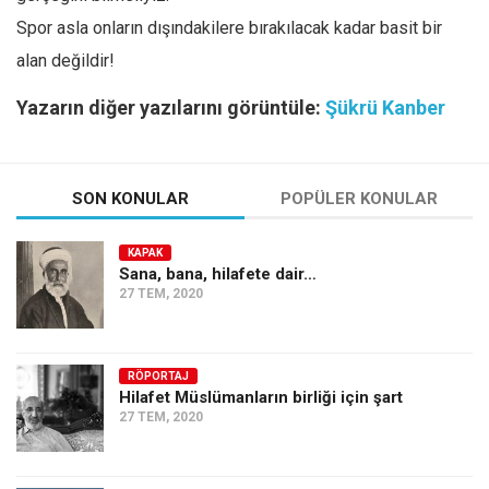
Spor asla onların dışındakilere bırakılacak kadar basit bir
alan değildir!
Yazarın diğer yazılarını görüntüle:
Şükrü Kanber
SON KONULAR
POPÜLER KONULAR
KAPAK
Sana, bana, hilafete dair…
27 TEM, 2020
RÖPORTAJ
Hilafet Müslümanların birliği için şart
27 TEM, 2020