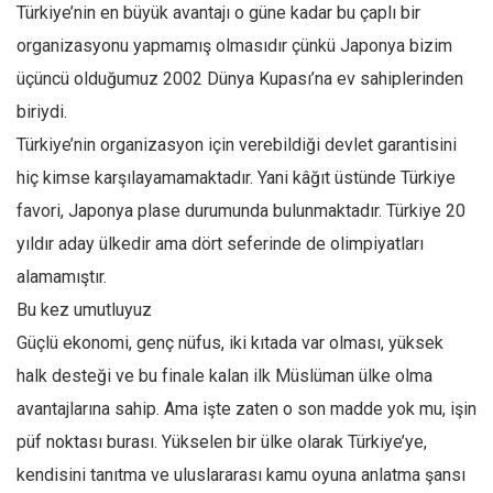
Facebook
Türkiye’nin en büyük avantajı o güne kadar bu çaplı bir
organizasyonu yapmamış olmasıdır çünkü Japonya bizim
Instagram
üçüncü olduğumuz 2002 Dünya Kupası’na ev sahiplerinden
YouTube
biriydi.
Editörden
Türkiye’nin organizasyon için verebildiği devlet garantisini
Yazarlar
hiç kimse karşılayamamaktadır. Yani kâğıt üstünde Türkiye
Kemal Özer
favori, Japonya plase durumunda bulunmaktadır. Türkiye 20
Mahmut Toptaş
yıldır aday ülkedir ama dört seferinde de olimpiyatları
Yvonne Ridley
alamamıştır.
Bu kez umutluyuz
Barış Tarımcıoğlu
Güçlü ekonomi, genç nüfus, iki kıtada var olması, yüksek
Ömer Kayani
halk desteği ve bu finale kalan ilk Müslüman ülke olma
Yusuf Armağan
avantajlarına sahip. Ama işte zaten o son madde yok mu, işin
Hasanali Yıldırım
püf noktası burası. Yükselen bir ülke olarak Türkiye’ye,
Leyla Şerif Emin
kendisini tanıtma ve uluslararası kamu oyuna anlatma şansı
Selçuk Türkyılmaz