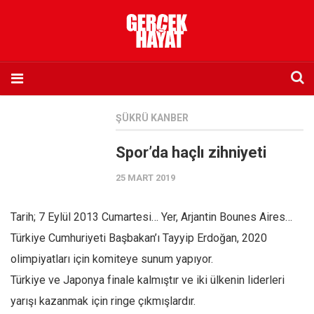
Anasayfa
ŞÜKRÜ KANBER
Hakkımızda
Spor’da haçlı zihniyeti
Künye
25 MART 2019
İletişim
Abone olmak istiyorum
Tarih; 7 Eylül 2013 Cumartesi… Yer, Arjantin Bounes Aires…
Satış noktası listesi
Türkiye Cumhuriyeti Başbakan’ı Tayyip Erdoğan, 2020
Eksik sayıların temini
olimpiyatları için komiteye sunum yapıyor.
Sosyal Medya
Türkiye ve Japonya finale kalmıştır ve iki ülkenin liderleri
Twitter
yarışı kazanmak için ringe çıkmışlardır.