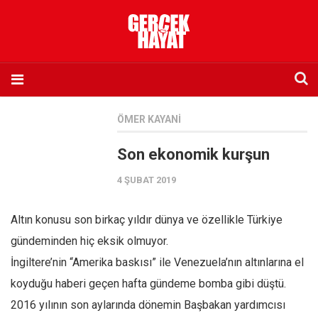
Anasayfa
ÖMER KAYANI
Hakkımızda
Son ekonomik kurşun
Künye
4 ŞUBAT 2019
İletişim
Abone olmak istiyorum
Altın konusu son birkaç yıldır dünya ve özellikle Türkiye
Satış noktası listesi
gündeminden hiç eksik olmuyor.
Eksik sayıların temini
İngiltere’nin “Amerika baskısı” ile Venezuela’nın altınlarına el
Sosyal Medya
koyduğu haberi geçen hafta gündeme bomba gibi düştü.
Twitter
2016 yılının son aylarında dönemin Başbakan yardımcısı