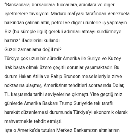
“Bankacılara, borsacılara, tüccarlara, aracılara ve diğer
Ekonomi
işletmelere tavsiyem: Maduro mafyası tarafından Venezuela
Spor
halkından çalınan altın, petrol ve diğer ürünlerle iş yapmayın.
Manzara
Biz (bu süreçle ilgili) gerekli adımları atmayı sürdürmeye
Sağlık
hazırız” ifadelerini kullandı.
Gıda-Beslenme
Güzel zamanlama değil mi?
Hayat
Türkiye çok uzun bir süredir Amerika ile Suriye ve Kuzey
Türkiye
Irak başta olmak üzere çeşitli sorunlar yaşamaktadır. Bu
durum Hakan Atilla ve Rahip Brunson meseleleriyle zirve
Siyaset
noktasına ulaşmış, Amerika’nın tehditleri sonrasında Dolar,
Dünya
TL karşısında tarihi seviyelerine çıkmıştı. Yine geçtiğimiz
Avrupa
günlerde Amerika Başkanı Trump Suriye’de tek taraflı
Asya
harekât düzenlemesi durumunda Türkiye’yi ekonomik olarak
Afrika
mahvetmekle tehdit etmişti.
İslam Dünyası
İşte o Amerika’da tutulan Merkez Bankamızın altınlarının