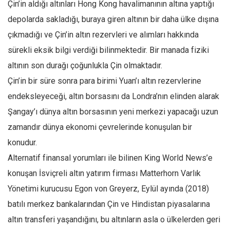
Çin’in aldığı altınları Hong Kong havalimanının altına yaptığı
depolarda sakladığı, buraya giren altının bir daha ülke dışına
çıkmadığı ve Çin’in altın rezervleri ve alımları hakkında
sürekli eksik bilgi verdiği bilinmektedir. Bir manada fiziki
altının son durağı çoğunlukla Çin olmaktadır.
Çin’in bir süre sonra para birimi Yuan’ı altın rezervlerine
endeksleyeceği, altın borsasını da Londra’nın elinden alarak
Şangay’ı dünya altın borsasının yeni merkezi yapacağı uzun
zamandır dünya ekonomi çevrelerinde konuşulan bir
konudur.
Alternatif finansal yorumları ile bilinen King World News’e
konuşan İsviçreli altın yatırım firması Matterhorn Varlık
Yönetimi kurucusu Egon von Greyerz, Eylül ayında (2018)
batılı merkez bankalarından Çin ve Hindistan piyasalarına
altın transferi yaşandığını, bu altınların asla o ülkelerden geri