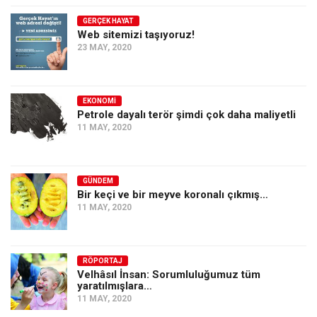
GERÇEK HAYAT
Web sitemizi taşıyoruz!
23 MAY, 2020
EKONOMI
Petrole dayalı terör şimdi çok daha maliyetli
11 MAY, 2020
GÜNDEM
Bir keçi ve bir meyve koronalı çıkmış…
11 MAY, 2020
RÖPORTAJ
Velhâsıl İnsan: Sorumluluğumuz tüm
yaratılmışlara…
11 MAY, 2020