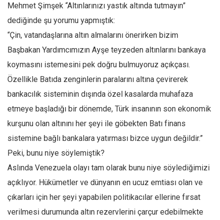
Facebook
Mehmet Şimşek “Altınlarınızı yastık altında tutmayın”
dediğinde şu yorumu yapmıştık:
Instagram
“Çin, vatandaşlarına altın almalarını önerirken bizim
YouTube
Başbakan Yardımcımızın Ayşe teyzeden altınlarını bankaya
Editörden
koymasını istemesini pek doğru bulmuyoruz açıkçası.
Yazarlar
Özellikle Batıda zenginlerin paralarını altına çevirerek
Kemal Özer
bankacılık sisteminin dışında özel kasalarda muhafaza
Mahmut Toptaş
etmeye başladığı bir dönemde, Türk insanının son ekonomik
Yvonne Ridley
kurşunu olan altınını her şeyi ile göbekten Batı finans
sistemine bağlı bankalara yatırması bizce uygun değildir.”
Barış Tarımcıoğlu
Peki, bunu niye söylemiştik?
Ömer Kayani
Aslında Venezuela olayı tam olarak bunu niye söylediğimizi
Yusuf Armağan
açıklıyor. Hükümetler ve dünyanın en ucuz emtiası olan ve
Hasanali Yıldırım
çıkarları için her şeyi yapabilen politikacılar ellerine fırsat
Leyla Şerif Emin
verilmesi durumunda altın rezervlerini çarçur edebilmekte
Selçuk Türkyılmaz