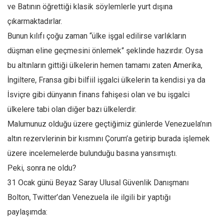
ve Batının öğrettiği klasik söylemlerle yurt dışına
Mehmet Ali Tekin
çıkarmaktadırlar.
Abir E. Nahas
Bunun kılıfı çoğu zaman “ülke işgal edilirse varlıkların
Amina S. Jenenkovic
düşman eline geçmesini önlemek” şeklinde hazırdır. Oysa
Bağdagül Öz
bu altınların gittiği ülkelerin hemen tamamı zaten Amerika,
İngiltere, Fransa gibi bilfiil işgalci ülkelerin ta kendisi ya da
Esra Elönü
İsviçre gibi dünyanın finans fahişesi olan ve bu işgalci
» Yazar arşivi
ülkelere tabi olan diğer bazı ülkelerdir.
Bu Sayı
Malumunuz olduğu üzere geçtiğimiz günlerde Venezuela’nın
Tüm Sayılar
altın rezervlerinin bir kısmını Çorum’a getirip burada işlemek
Kategoriler
üzere incelemelerde bulunduğu basına yansımıştı.
Kültür Sanat
Peki, sonra ne oldu?
31 Ocak günü Beyaz Saray Ulusal Güvenlik Danışmanı
Kitap
Bolton, Twitter’dan Venezuela ile ilgili bir yaptığı
Karisi kitap sualleri
paylaşımda:
7 soruda bu hafta