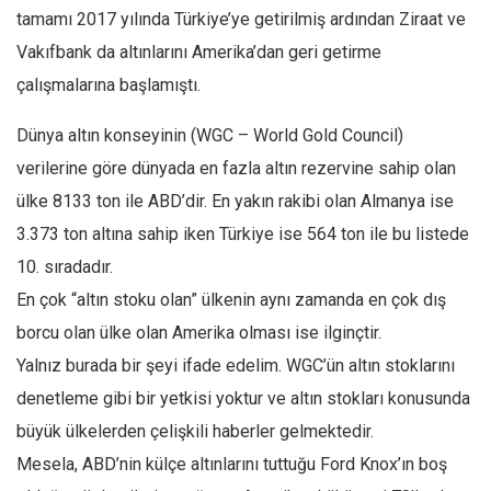
Amerika
tamamı 2017 yılında Türkiye’ye getirilmiş ardından Ziraat ve
Avustralya
Vakıfbank da altınlarını Amerika’dan geri getirme
Tarih
çalışmalarına başlamıştı.
Düşünce
Dünya altın konseyinin (WGC – World Gold Council)
Dosyalar
verilerine göre dünyada en fazla altın rezervine sahip olan
ülke 8133 ton ile ABD’dir. En yakın rakibi olan Almanya ise
3.373 ton altına sahip iken Türkiye ise 564 ton ile bu listede
10. sıradadır.
En çok “altın stoku olan” ülkenin aynı zamanda en çok dış
borcu olan ülke olan Amerika olması ise ilginçtir.
Yalnız burada bir şeyi ifade edelim. WGC’ün altın stoklarını
denetleme gibi bir yetkisi yoktur ve altın stokları konusunda
büyük ülkelerden çelişkili haberler gelmektedir.
Mesela, ABD’nin külçe altınlarını tuttuğu Ford Knox’ın boş