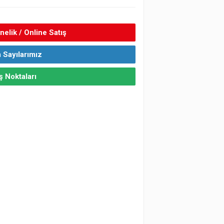
elik / Online Satış
 Sayılarımız
ş Noktaları