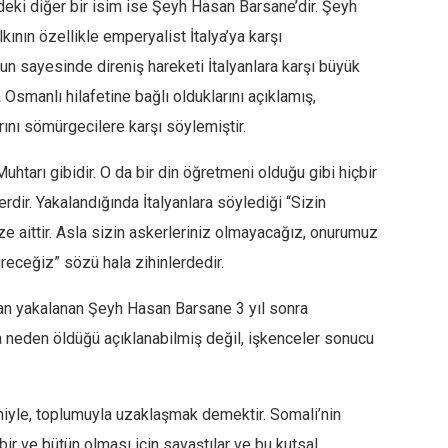
deki diğer bir isim ise Şeyh Hasan Barsane’dir. Şeyh
ının özellikle emperyalist İtalya’ya karşı
n sayesinde direniş hareketi İtalyanlara karşı büyük
Osmanlı hilafetine bağlı olduklarını açıklamış,
rını sömürgecilere karşı söylemiştir.
tarı gibidir. O da bir din öğretmeni olduğu gibi hiçbir
dir. Yakalandığında İtalyanlara söylediği “Sizin
ze aittir. Asla sizin askerleriniz olmayacağız, onurumuz
receğiz” sözü hala zihinlerdedir.
ndan yakalanan Şeyh Hasan Barsane 3 yıl sonra
a neden öldüğü açıklanabilmiş değil, işkenceler sonucu
hiyle, toplumuyla uzaklaşmak demektir. Somali’nin
 bir ve bütün olması için savaştılar ve bu kutsal