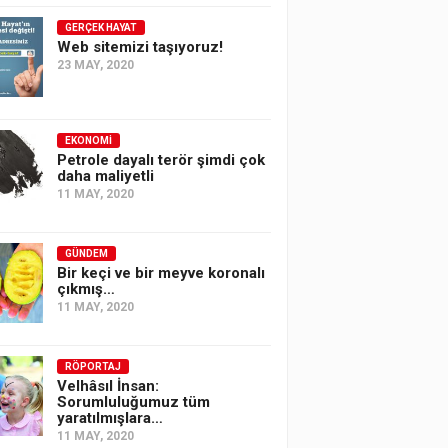
GERÇEK HAYAT
Web sitemizi taşıyoruz!
23 MAY, 2020
EKONOMI
Petrole dayalı terör şimdi çok
daha maliyetli
11 MAY, 2020
GÜNDEM
Bir keçi ve bir meyve koronalı
çıkmış…
11 MAY, 2020
RÖPORTAJ
Velhâsıl İnsan:
Sorumluluğumuz tüm
yaratılmışlara…
11 MAY, 2020