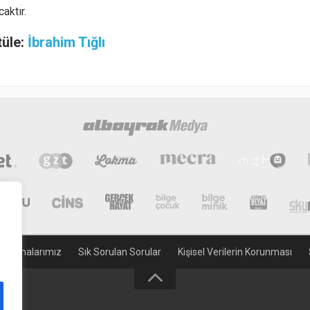
aktır.
tüle:
İbrahim Tığlı
gulamalarımız
Sık Sorulan Sorular
Kişisel Verilerin Korunması