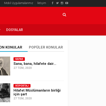
Mobil Uygulamalarımız
İletişim
DOSYALAR
ON KONULAR
POPÜLER KONULAR
KAPAK
Sana, bana, hilafete dair…
27 TEM, 2020
RÖPORTAJ
Hilafet Müslümanların birliği
için şart
27 TEM, 2020