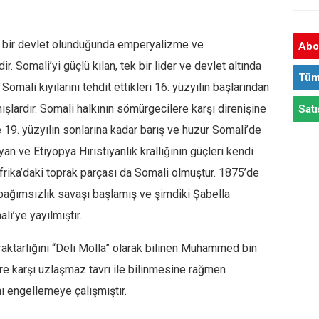
k bir devlet olunduğunda emperyalizme ve
Abon
r. Somali’yi güçlü kılan, tek bir lider ve devlet altında
Tüm
Somali kıyılarını tehdit ettikleri 16. yüzyılın başlarından
şlardır. Somali halkının sömürgecilere karşı direnişine
Satı
19. yüzyılın sonlarına kadar barış ve huzur Somali’de
lyan ve Etiyopya Hıristiyanlık krallığının güçleri kendi
 Afrika’daki toprak parçası da Somali olmuştur. 1875’de
 bağımsızlık savaşı başlamış ve şimdiki Şabella
i’ye yayılmıştır.
aktarlığını “Deli Molla” olarak bilinen Muhammed bin
e karşı uzlaşmaz tavrı ile bilinmesine rağmen
nı engellemeye çalışmıştır.