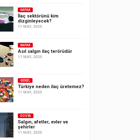
KAPAK
İlaç sektörünü kim
dizginleyecek?
11 MAY, 2020
KAPAK
Asıl salgın ilaç terörüdür
11 MAY, 2020
GENEL
Türkiye neden ilaç üretemez?
11 MAY, 2020
DOSYA
Salgın, afetler, evler ve
şehirler
11 MAY, 2020