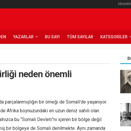
Abonelik
DEN
YAZARLAR
BU SAYI
TÜM SAYILAR
KATEGORILER
S
irliği neden önemli
 parçalanmışlığın bir örneği de Somali’de yaşanıyor.
de Afrika boynuzundaki en uzun deniz sahili olan
lnızca bu “Somali Devleti”ni içeren bir bölge değil.
niş bir bölgeye de Somali denilmekte. Aynı zamanda