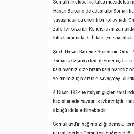
Somali’nin ulusal kurtuluş mücadelesin
Hasan Barsane de adaşı gibi Somali halk
savaşmasında önemli bir rol oynadı. Onu
zaferler kazandı. Kendisi aynı zamanda 
tutuklandığında da İslam için savaştıkla
Şeyh Hasan Barsane Somali’nin Ömer Muh
zaman uzlaşmayı kabul etmemiş bir lider
kanunlarınız size bizim kanunlarımız bi
ve dinimiz için sizinle savaşmayı sürdü
4 Nisan 1924’te İtalyan güçleri tarafı
hapishanede hayatını kaybetmiştir. Hal
öldüğü iddia edilmektedir.
Somaliland’ın bağımsızlığı demek, tari
ulusal liderleri Somali’nin bağımsızlığı,