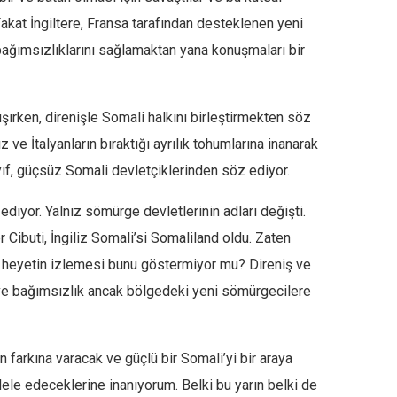
akat İngiltere, Fransa tarafından desteklenen yeni
 bağımsızlıklarını sağlamaktan yana konuşmaları bir
ırken, direnişle Somali halkını birleştirmekten söz
ız ve İtalyanların bıraktığı ayrılık tohumlarına inanarak
yıf, güçsüz Somali devletçiklerinden söz ediyor.
iyor. Yalnız sömürge devletlerinin adları değişti.
 Cibuti, İngiliz Somali’si Somaliland oldu. Zaten
ir heyetin izlemesi bunu göstermiyor mu? Direniş ve
k ve bağımsızlık ancak bölgedeki yeni sömürgecilere
farkına varacak ve güçlü bir Somali’yi bir araya
dele edeceklerine inanıyorum. Belki bu yarın belki de