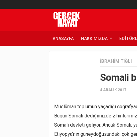
ANASAYFA
HAKKIMIZDA
EDITÖR
İBRAHIM TIĞLI
Somali b
4 ARALIK 2017
Müslüman toplumun yaşadığı coğrafyada
Bugün Somali dediğimizde zihinlerimiz
Somali devleti geliyor. Ancak Somali, ya
Etiyopya’nın güneydoğusundaki çok ge