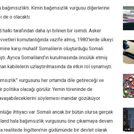
u bağımsızlıktı. Kimin bağımsızlık vurgusu diğerlerine
i de o olacaktı.
halkı tarafından daha iyi bilinen bir isimdi. Asker
vvetleri komutanlığında vazife almış, 1980’lerde ülkeyi
imine karşı muhalif Somalilerin oluşturduğu Somali
ştı. Ayrıca Somaliland’ın kurulmasında öncülük etmiş
an kabilelerin uzlaştırılmasında da etkin rol oynamıştı.
msızlık” vurgusunu her ortamda dile getireceği ve
 politika olacağı görülür. Yemin töreninde de
 savaşabileceklerini söylemesi manidar gözüküyor.
ünlüğe ihtiyacı var. Somali ancak bir bütün olursa gerçek
liland hala bağımsızlık vurgusunu öne çıkarmaya devam
 realitede İngiltere’nin güdümünde bir devlet olarak