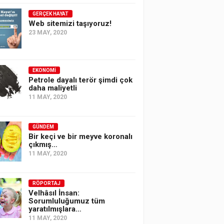
GERÇEK HAYAT
Web sitemizi taşıyoruz!
23 MAY, 2020
EKONOMI
Petrole dayalı terör şimdi çok
daha maliyetli
11 MAY, 2020
GÜNDEM
Bir keçi ve bir meyve koronalı
çıkmış…
11 MAY, 2020
RÖPORTAJ
Velhâsıl İnsan:
Sorumluluğumuz tüm
yaratılmışlara…
11 MAY, 2020