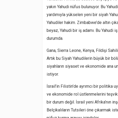
yakın Yahudi nüfus bulunuyor. Bu Yahud
yardımıyla yükselen yeni bir siyah Yah
Yahudiler hakim. Zimbabwe’de altın çıka
beyaz, Yahudi bir iş adamı. Bu Yahudi
durumda.
Gana, Sierra Leone, Kenya, Fildişi Sahil
Artık bu Siyah Yahudilerin büyük bir böl
siyahların siyaset ve ekonomide ana uns
istiyor.
İsrail’in Filistin’de ayrımcı bir politik
ve ekonomide rol üstlenmelerini teşvik e
bir durum değil. İsrail yeni Afrika’nın 
Belçikalıların Tutsileri öne çıkarmak is
nüfuz kurma arayışı içindeler.