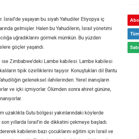
or. İsrail’de yaşayan bu siyah Yahudiler Etiyopya iç
Abon
larında gelmişler. Halen bu Yahudilerin, İsrail yönetimi
Tüm
ımcılığa uğradıklarını görmek mümkün. Bu yüzden
lkelere göçler yaşandı.
Satı
eri ise Zimbabwe’deki Lambe kabilesi. Lambe kabilesi
lıların tipik özelliklerini taşıyor. Konuştukları dil Bantu
Yahudiliğin geleneksel ilahilerinden. Yerel inanışların
rlar ve içki içmiyorlar. Ölümden sonra ahiret gününe,
inanıyorlar.
 uzaklıkta Gutu bölgesi yakınlarındaki köylerde
son yıllarda İsrail’in de dikkatini çekmeye başladı.
rerek kabilenin bazı çocuklarını eğitim için İsrail ve