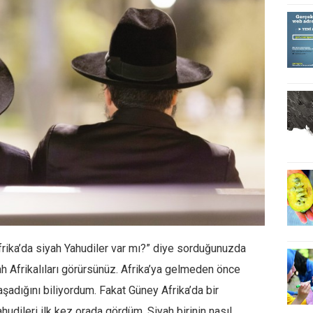
Afrika’da siyah Yahudiler var mı?” diye sorduğunuzda
 Afrikalıları görürsünüz. Afrika’ya gelmeden önce
şadığını biliyordum. Fakat Güney Afrika’da bir
hudileri ilk kez orada gördüm. Siyah birinin nasıl