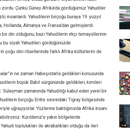
n zordu. Çünkü Güney Afrika’da gördüğümüz Yahudiler
özlü insanlardı. Yahudilerin birçoğu buraya 19. yüzyıl
ya, Hollanda, Almanya ve Fransa’dan gelmişlerdi.
n bir din olduğunu, bazı Yahudilerin ırkçı temayüllerinin
u bu siyah Yahudileri gördüğünüzde
n çoğu dini ritüellerinde farklı Afrika kültürlerini de
aşalar”ın ne zaman Habeşistan’a geldikleri konusunda
ahudilerin büyük Babil sürgününde geldikleri, kimileri
z. Süleyman zamanında Yahudiliği kabul eden yerel bir
hudilerin birçoğu Eritre sınırındaki Tigray bölgesinde
eriyle uğraşıyorlar. Yüzlerine baktığınızda Afrika insanı
bilirsiniz. Kızıldeniz’e yakın bölgelerde
hudi toplulukları ile akrabalıkları olduğu da ileri