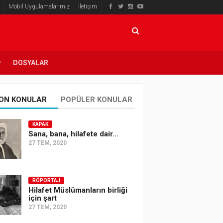
Mobil Uygulamalarımız
İletişim
DOSYALAR
ON KONULAR
POPÜLER KONULAR
KAPAK
Sana, bana, hilafete dair…
27 TEM, 2020
RÖPORTAJ
Hilafet Müslümanların birliği
için şart
27 TEM, 2020