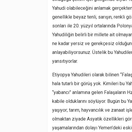
Yahudi olabileceğini anlamak gerçekte
genellikle beyaz tenli, sarışın, renkli g
sonları ile 20. yüzyıl ortalarında Polon
Yahudiliğin belirli bir millete ait olmaya
ne kadar yersiz ve gerekçesiz olduğun
anlayabiliyorsunuz. Üstelik bu Yahudileri
yansıtıyorlar.
Etiyopya Yahudileri olarak bilinen “Fal
hala tutarlı bir görüş yok. Kimileri bu Y
“yabancı” anlamına gelen Falaşaların H
kabile olduklarını söylüyor. Bugün bu Ya
yaşıyor; tarım, hayvancılık ve zanaat işl
olmaktan ziyade Asyatik özellikleri göre
yaşamalarından dolayı Yemen’deki eski Ya