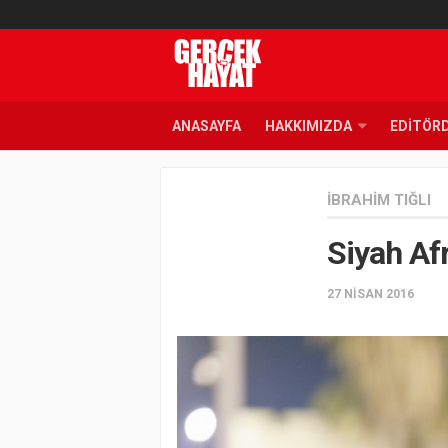
ANASAYFA
HAKKIMIZDA
EDITÖR
İBRAHIM TIĞLI
Siyah Afr
27 NISAN 2016