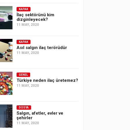
KAPAK
İlaç sektörünü kim
dizginleyecek?
11 MAY, 2020
KAPAK
Asıl salgın ilaç terörüdür
11 MAY, 2020
GENEL
Türkiye neden ilaç üretemez?
11 MAY, 2020
DOSYA
Salgın, afetler, evler ve
şehirler
11 MAY, 2020