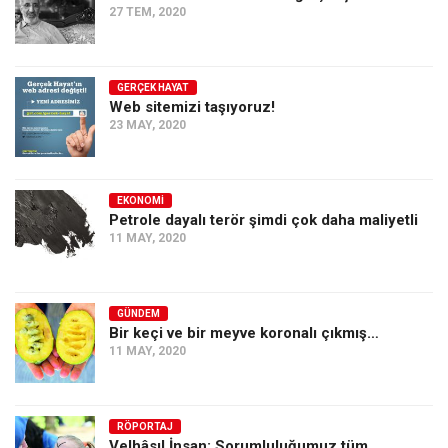
27 TEM, 2020
GERÇEK HAYAT
Web sitemizi taşıyoruz!
23 MAY, 2020
EKONOMI
Petrole dayalı terör şimdi çok daha maliyetli
11 MAY, 2020
GÜNDEM
Bir keçi ve bir meyve koronalı çıkmış…
11 MAY, 2020
RÖPORTAJ
Velhâsıl İnsan: Sorumluluğumuz tüm