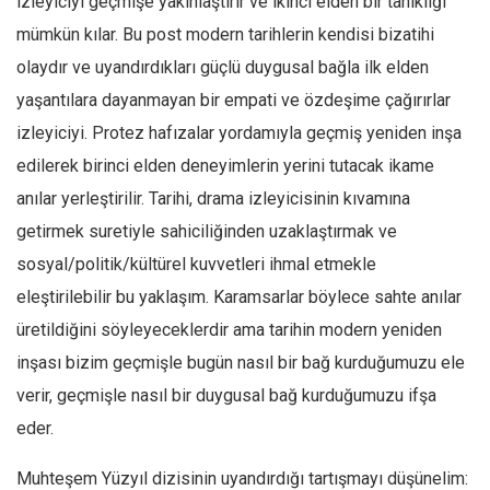
izleyiciyi geçmişe yakınlaştırır ve ikinci elden bir tanıklığı
Ekonomi
mümkün kılar. Bu post modern tarihlerin kendisi bizatihi
Spor
olaydır ve uyandırdıkları güçlü duygusal bağla ilk elden
yaşantılara dayanmayan bir empati ve özdeşime çağırırlar
Manzara
izleyiciyi. Protez hafızalar yordamıyla geçmiş yeniden inşa
Sağlık
edilerek birinci elden deneyimlerin yerini tutacak ikame
Gıda-Beslenme
anılar yerleştirilir. Tarihi, drama izleyicisinin kıvamına
Hayat
getirmek suretiyle sahiciliğinden uzaklaştırmak ve
Türkiye
sosyal/politik/kültürel kuvvetleri ihmal etmekle
Siyaset
eleştirilebilir bu yaklaşım. Karamsarlar böylece sahte anılar
Dünya
üretildiğini söyleyeceklerdir ama tarihin modern yeniden
Avrupa
inşası bizim geçmişle bugün nasıl bir bağ kurduğumuzu ele
Asya
verir, geçmişle nasıl bir duygusal bağ kurduğumuzu ifşa
Afrika
eder.
İslam Dünyası
Muhteşem Yüzyıl dizisinin uyandırdığı tartışmayı düşünelim: