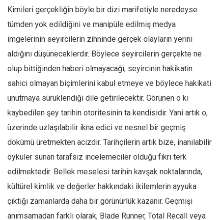
Amerika
Kimileri gerçekliğin böyle bir dizi marifetiyle neredeyse
Avustralya
tümden yok edildiğini ve manipüle edilmiş medya
Tarih
imgelerinin seyircilerin zihninde gerçek olayların yerini
Düşünce
aldığını düşüneceklerdir. Böylece seyircilerin gerçekte ne
olup bittiğinden haberi olmayacağı, seyircinin hakikatin
Dosyalar
sahici olmayan biçimlerini kabul etmeye ve böylece hakikati
unutmaya sürüklendiği dile getirilecektir. Görünen o ki
kaybedilen şey tarihin otoritesinin ta kendisidir. Yani artık o,
üzerinde uzlaşılabilir ikna edici ve nesnel bir geçmiş
dökümü üretmekten acizdir. Tarihçilerin artık bize, inanılabilir
öyküler sunan tarafsız incelemeciler olduğu fikri terk
edilmektedir. Bellek meselesi tarihin kavşak noktalarında,
kültürel kimlik ve değerler hakkındaki ikilemlerin ayyuka
çıktığı zamanlarda daha bir görünürlük kazanır. Geçmişi
anımsamadan farklı olarak; Blade Runner, Total Recall veya