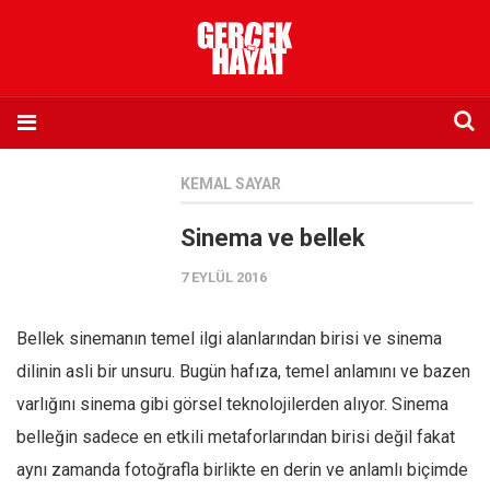
Anasayfa
KEMAL SAYAR
Hakkımızda
Sinema ve bellek
Künye
7 EYLÜL 2016
İletişim
Abone olmak istiyorum
Bellek sinemanın temel ilgi alanlarından birisi ve sinema
Satış noktası listesi
dilinin asli bir unsuru. Bugün hafıza, temel anlamını ve bazen
Eksik sayıların temini
varlığını sinema gibi görsel teknolojilerden alıyor. Sinema
Sosyal Medya
belleğin sadece en etkili metaforlarından birisi değil fakat
Twitter
aynı zamanda fotoğrafla birlikte en derin ve anlamlı biçimde