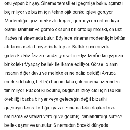
Facebook
onu yapan bir şey. Sinema temsilleri geçmişe bakış açımızı
biçimliyor ve bizim için teknolojik banka işlevi görüyor.
Instagram
Modernliğin göz merkezli doğası, görmeyi en üstün duyu
YouTube
olarak tanımlar ve görme eksenli bir ontoloji merakı, en üst
Editörden
ifadesini sinemada bulur. Böylece sinema modernliğin bütün
Yazarlar
atıflarını adeta bünyesinde toplar. Bellek günümüzde
Kemal Özer
giderek daha fazla oranda, görsel medya tarafından yapılan
Mahmut Toptaş
bir kolektif/yapay bellek ile ikame ediliyor. Görsel olanın
Yvonne Ridley
insanın diğer duyu ve melekelerine galip geldiği Avrupa
merkezli bakış, belleği bugün daha çok sinema üzerinden
Barış Tarımcıoğlu
tanımlıyor. Russel Kilbourne, bugünün izleyicisi için radikal
Ömer Kayani
ötekiliği başka bir yer veya geleceğin değil bizatihi
Yusuf Armağan
geçmişin temsil ettiğini yazar. Sinema teknolojileri bize
Hasanali Yıldırım
hatırlama vasıtaları verdiği ve geçmişi canlandırdığı sürece
Leyla Şerif Emin
bellek aşınır ve unutulur. Sinemadan önceki dünyada
Selçuk Türkyılmaz