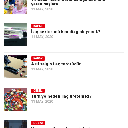
yaratılmışlara…
11 MAY, 2020
KAPAK
İlaç sektörünü kim dizginleyecek?
11 MAY, 2020
KAPAK
Asıl salgın ilaç terörüdür
11 MAY, 2020
GENEL
Türkiye neden ilaç üretemez?
11 MAY, 2020
DOSYA