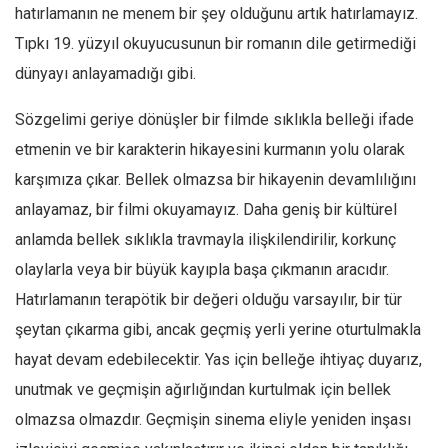
hatırlamanın ne menem bir şey olduğunu artık hatırlamayız.
Mehmet Ali Tekin
Tıpkı 19. yüzyıl okuyucusunun bir romanın dile getirmediği
Abir E. Nahas
dünyayı anlayamadığı gibi.
Amina S. Jenenkovic
Sözgelimi geriye dönüşler bir filmde sıklıkla belleği ifade
Bağdagül Öz
etmenin ve bir karakterin hikayesini kurmanın yolu olarak
Esra Elönü
karşımıza çıkar. Bellek olmazsa bir hikayenin devamlılığını
» Yazar arşivi
anlayamaz, bir filmi okuyamayız. Daha geniş bir kültürel
Bu Sayı
anlamda bellek sıklıkla travmayla ilişkilendirilir, korkunç
olaylarla veya bir büyük kayıpla başa çıkmanın aracıdır.
Tüm Sayılar
Hatırlamanın terapötik bir değeri olduğu varsayılır, bir tür
Kategoriler
şeytan çıkarma gibi, ancak geçmiş yerli yerine oturtulmakla
Kültür Sanat
hayat devam edebilecektir. Yas için belleğe ihtiyaç duyarız,
Kitap
unutmak ve geçmişin ağırlığından kurtulmak için bellek
Karisi kitap sualleri
olmazsa olmazdır. Geçmişin sinema eliyle yeniden inşası
7 soruda bu hafta